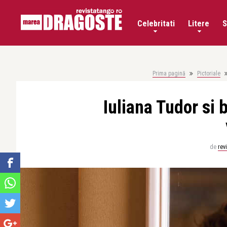
Celebritati
Litere
S
Prima pagină
Pictoriale
Iuliana Tudor si b
de
rev