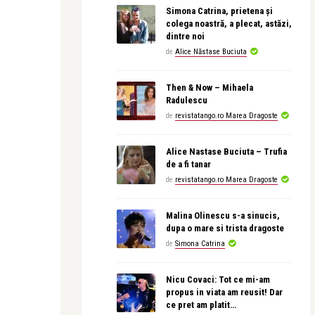
Simona Catrina, prietena și
colega noastră, a plecat, astăzi,
dintre noi
de
Alice Năstase Buciuta
Then & Now – Mihaela
Radulescu
de
revistatango.ro Marea Dragoste
Alice Nastase Buciuta – Trufia
de a fi tanar
de
revistatango.ro Marea Dragoste
Malina Olinescu s-a sinucis,
dupa o mare si trista dragoste
de
Simona Catrina
Nicu Covaci: Tot ce mi-am
propus in viata am reusit! Dar
ce pret am platit…