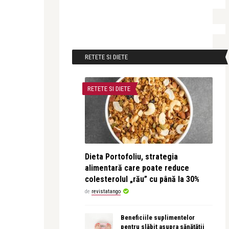
RETETE SI DIETE
RETETE SI DIETE
Dieta Portofoliu, strategia
alimentară care poate reduce
colesterolul „rău” cu până la 30%
de
revistatango
Beneficiile suplimentelor
pentru slăbit asupra sănătății