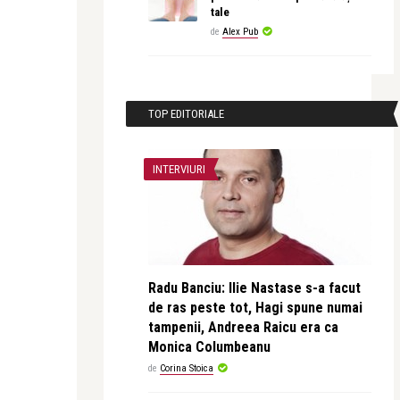
tale
de
Alex Pub
TOP EDITORIALE
INTERVIURI
Radu Banciu: Ilie Nastase s-a facut
de ras peste tot, Hagi spune numai
tampenii, Andreea Raicu era ca
Monica Columbeanu
de
Corina Stoica