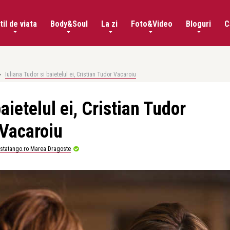
til de viata
Body&Soul
La zi
Foto&Video
Bloguri
C
Iuliana Tudor si baietelul ei, Cristian Tudor Vacaroiu
aietelul ei, Cristian Tudor
Vacaroiu
istatango.ro Marea Dragoste