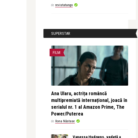
de
revistatango
SUPERSTAR
FILM
Ana Ularu, actrița româncă
multipremiată internațional, joacă în
serialul nr. 1 al Amazon Prime, The
Power/Puterea
de
Ilona Năstase
Vanessa Hudgens, vedetă a