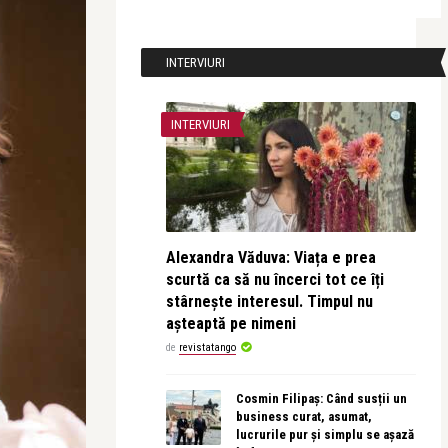
INTERVIURI
INTERVIURI
Alexandra Văduva: Viața e prea
scurtă ca să nu încerci tot ce îți
stârnește interesul. Timpul nu
așteaptă pe nimeni
de
revistatango
Cosmin Filipaș: Când susții un
business curat, asumat,
lucrurile pur și simplu se așază