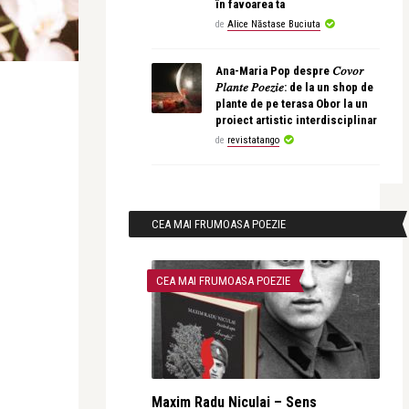
în favoarea ta
de
Alice Năstase Buciuta
Ana-Maria Pop despre 𝐶𝑜𝑣𝑜𝑟
𝑃𝑙𝑎𝑛𝑡𝑒 𝑃𝑜𝑒𝑧𝑖𝑒: de la un shop de
plante de pe terasa Obor la un
proiect artistic interdisciplinar
de
revistatango
CEA MAI FRUMOASA POEZIE
CEA MAI FRUMOASA POEZIE
Maxim Radu Niculai – Sens