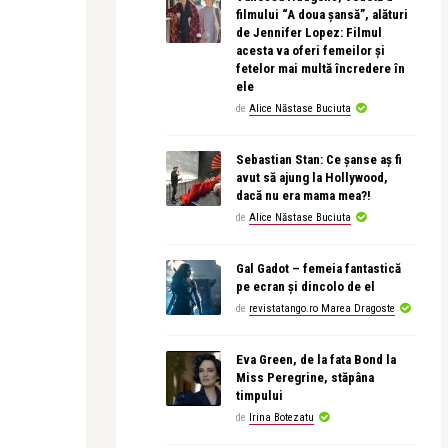
filmului “A doua șansă”, alături
de Jennifer Lopez: Filmul
acesta va oferi femeilor și
fetelor mai multă încredere în
ele
de
Alice Năstase Buciuta
Sebastian Stan: Ce șanse aș fi
avut să ajung la Hollywood,
dacă nu era mama mea?!
de
Alice Năstase Buciuta
Gal Gadot – femeia fantastică
pe ecran și dincolo de el
de
revistatango.ro Marea Dragoste
Eva Green, de la fata Bond la
Miss Peregrine, stăpâna
timpului
de
Irina Botezatu