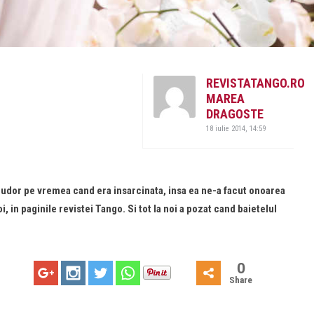
REVISTATANGO.RO
MAREA
DRAGOSTE
18 iulie 2014, 14:59
 Tudor pe vremea cand era insarcinata, insa ea ne-a facut onoarea
, in paginile revistei Tango. Si tot la noi a pozat cand baietelul
0
Share