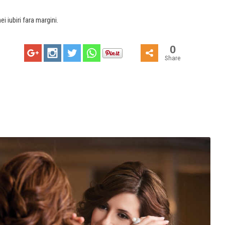
i iubiri fara margini.
0
Share