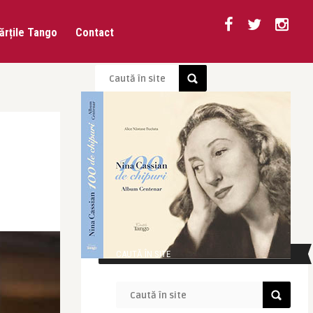
ărțile Tango
Contact
CAUTĂ ÎN SITE