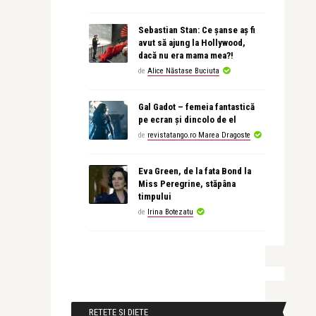
Sebastian Stan: Ce șanse aș fi
avut să ajung la Hollywood,
dacă nu era mama mea?!
de
Alice Năstase Buciuta
Gal Gadot – femeia fantastică
pe ecran și dincolo de el
de
revistatango.ro Marea Dragoste
Eva Green, de la fata Bond la
Miss Peregrine, stăpâna
timpului
de
Irina Botezatu
RETETE SI DIETE