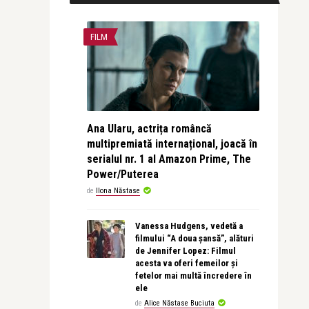
FILM
Ana Ularu, actrița româncă
multipremiată internațional, joacă în
serialul nr. 1 al Amazon Prime, The
Power/Puterea
de
Ilona Năstase
Vanessa Hudgens, vedetă a
filmului “A doua șansă”, alături
de Jennifer Lopez: Filmul
acesta va oferi femeilor și
fetelor mai multă încredere în
ele
de
Alice Năstase Buciuta