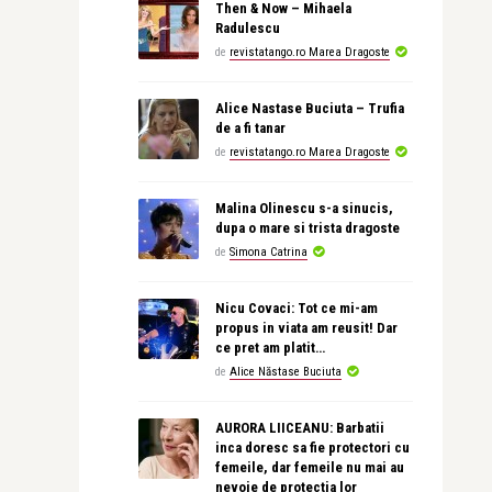
Then & Now – Mihaela
Radulescu
de
revistatango.ro Marea Dragoste
Alice Nastase Buciuta – Trufia
de a fi tanar
de
revistatango.ro Marea Dragoste
Malina Olinescu s-a sinucis,
dupa o mare si trista dragoste
de
Simona Catrina
Nicu Covaci: Tot ce mi-am
propus in viata am reusit! Dar
ce pret am platit…
de
Alice Năstase Buciuta
AURORA LIICEANU: Barbatii
inca doresc sa fie protectori cu
femeile, dar femeile nu mai au
nevoie de protectia lor