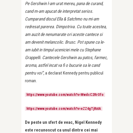
Pe Gershwin l-am urat mereu, pana de curand,
cand m-am apucat de interpretat serios.
Cumparand discul Ella & Satchmo nu mi-am
redresat parerea. Dimpotriva. Cu toate acestea,
am auzit de nenumarate ori aceste cantece si
am devenit melancolic. Brusc. Pot spune ca le-
am iubit in timpul uceniciei mele cu Stephane
Grappelli. Cantecele Gershwin au patos, farmec,
aroma, astfel incat va fi o bucurie sa le cand
pentru voi”,
a declarat Kennedy pentru publicul
roman.
https://www.youtube.com/watch?v=WwdcC2RrOfo
https://www.youtube.com/watch?v=eZZ4gTjRxtA
De peste un sfert de veac, Nigel Kennedy
este recunoscut ca unul dintre cei mai