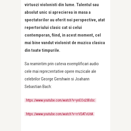
virtuozi violonisti din lume. Talentul sau
absolut unic si aprecierea in masa a
spectatorilor au oferit noi perspective, atat
repertoriului clasic cat si celui
contemporan, fiind, in acest moment, cel
mai bine vandut violonist de muzica clasica
din toate timpurile.
Sa reamintim prin cateva exemplificari audio
cele mai reprezentative opere muzicale ale
celebrilor George Gershwin si Joahann
Sebastian Bach:
https://www.youtube.com/watch?v=ynEOo28lsbc
https://www.youtube.com/watch?v=rrVDATvUitA