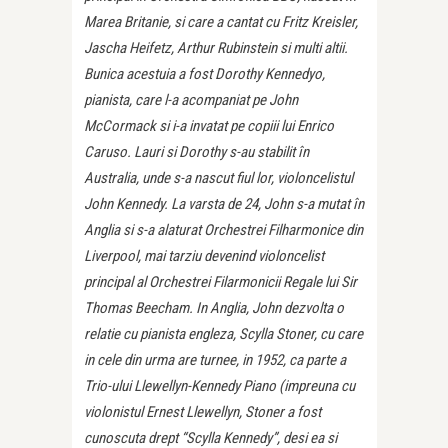
Marea Britanie, si care a cantat cu Fritz Kreisler,
Jascha Heifetz, Arthur Rubinstein si multi altii.
Bunica acestuia a fost Dorothy Kennedyo,
pianista, care l-a acompaniat pe John
McCormack si i-a invatat pe copiii lui Enrico
Caruso. Lauri si Dorothy s-au stabilit în
Australia, unde s-a nascut fiul lor, violoncelistul
John Kennedy. La varsta de 24, John s-a mutat în
Anglia si s-a alaturat Orchestrei Filharmonice din
Liverpool, mai tarziu devenind violoncelist
principal al Orchestrei Filarmonicii Regale lui Sir
Thomas Beecham. In Anglia, John dezvolta o
relatie cu pianista engleza, Scylla Stoner, cu care
in cele din urma are turnee, in 1952, ca parte a
Trio-ului Llewellyn-Kennedy Piano (impreuna cu
violonistul Ernest Llewellyn, Stoner a fost
cunoscuta drept “Scylla Kennedy”, desi ea si