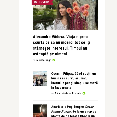
INTERVIURI
Alexandra Văduva: Viața e prea
scurtă ca să nu încerci tot ce îți
stârnește interesul. Timpul nu
așteaptă pe nimeni
de
revistatango
Cosmin Filipaș: Când susții un
business curat, asumat,
lucrurile pur și simplu se așază
în favoarea ta
de
Alice Năstase Buciuta
Ana-Maria Pop despre 𝐶𝑜𝑣𝑜𝑟
𝑃𝑙𝑎𝑛𝑡𝑒 𝑃𝑜𝑒𝑧𝑖𝑒: de la un shop de
plante de pe terasa Obor la un