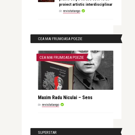
proiect artistic interdisciplinar
de
revistatango
CEA MAI FRUMOASA POEZIE
CEA MAI FRUMOASA POEZIE
Maxim Radu Niculai – Sens
de
revistatango
SUPERSTAR