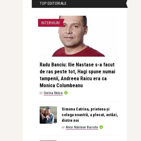
TOP EDITORIALE
INTERVIURI
Radu Banciu: Ilie Nastase s-a facut
de ras peste tot, Hagi spune numai
tampenii, Andreea Raicu era ca
Monica Columbeanu
de
Corina Stoica
Simona Catrina, prietena și
colega noastră, a plecat, astăzi,
dintre noi
de
Alice Năstase Buciuta