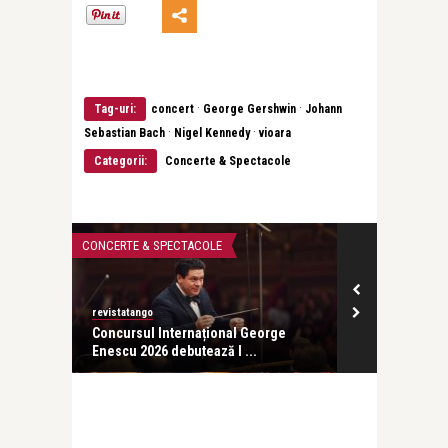
·
·
Tag-uri:
concert
George Gershwin
Johann
·
·
Sebastian Bach
Nigel Kennedy
vioara
Categorii:
Concerte & Spectacole
CONCERTE & SPECTACOLE
CONCERTE & SP
revistatango
ă seară
Concursul Internațional George
Enescu 2026 debutează l ...