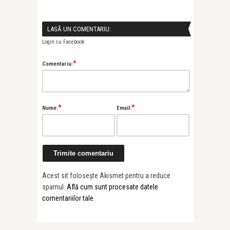
LASĂ UN COMENTARIU:
Login cu Facebook
*
Comentariu:
*
*
Nume:
Email:
Alice Năstase B
Painted Soun
Prună’s “Al ...
Acest sit folosește Akismet pentru a reduce
spamul.
Află cum sunt procesate datele
comentariilor tale
.