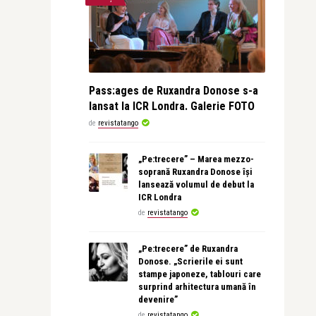
Pass:ages de Ruxandra Donose s-a
lansat la ICR Londra. Galerie FOTO
de
revistatango
„Pe:trecere” – Marea mezzo-
soprană Ruxandra Donose își
lansează volumul de debut la
ICR Londra
de
revistatango
„Pe:trecere” de Ruxandra
Donose. „Scrierile ei sunt
stampe japoneze, tablouri care
surprind arhitectura umană în
devenire”
de
revistatango