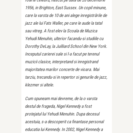
1956, in Brighton, East Sussex. Un copil minune,
care la varsta de 10 de ani alege inregistrările de
jazz ale lui Fats Waller, pe care le aude la tatal
sau vitreg. A fost elev la Scoala de Muzica
Yehudi Menuhin, ulterior facandu-si studiile cu
Dorothy DeLay, la Juilliard School din New York.
Inceputul carierei sale si l-a facut pe terenul
muzicii clasice, interpretand si inregistrand
majoritatea marilor concerte de vioara. Mai
tarziu, trecandu-si in repertor si genurile de jazz,
klezmer si altele.
Cum spuneam mai devreme, de la o varsta
destul de frageda, Nigel Kennedy a fost
protejatul lui Yehudi Menuhin. Dupa decesul
acestuia, s-a descoperit ca finantase personal
educatia lui Kennedy. In 2002, Nigel Kennedy a