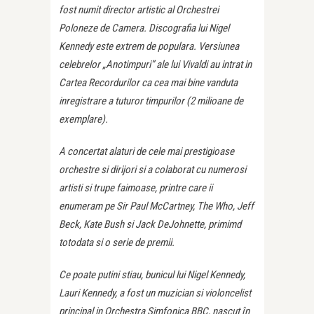
fost numit director artistic al Orchestrei
Poloneze de Camera. Discografia lui Nigel
Kennedy este extrem de populara. Versiunea
celebrelor „Anotimpuri” ale lui Vivaldi au intrat in
Cartea Recordurilor ca cea mai bine vanduta
inregistrare a tuturor timpurilor (2 milioane de
exemplare).
A concertat alaturi de cele mai prestigioase
orchestre si dirijori si a colaborat cu numerosi
artisti si trupe faimoase, printre care ii
enumeram pe Sir Paul McCartney, The Who, Jeff
Beck, Kate Bush si Jack DeJohnette, primimd
totodata si o serie de premii.
Ce poate putini stiau, bunicul lui Nigel Kennedy,
Lauri Kennedy, a fost un muzician si violoncelist
principal in Orchestra Simfonica BBC, nascut în