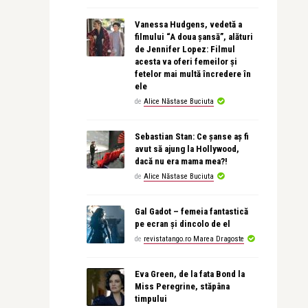
Vanessa Hudgens, vedetă a
filmului “A doua șansă”, alături
de Jennifer Lopez: Filmul
acesta va oferi femeilor și
fetelor mai multă încredere în
ele
de
Alice Năstase Buciuta
Sebastian Stan: Ce șanse aș fi
avut să ajung la Hollywood,
dacă nu era mama mea?!
de
Alice Năstase Buciuta
Gal Gadot – femeia fantastică
pe ecran și dincolo de el
de
revistatango.ro Marea Dragoste
Eva Green, de la fata Bond la
Miss Peregrine, stăpâna
timpului