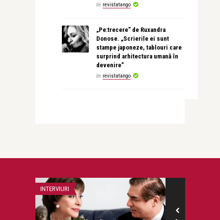
de
revistatango
„Pe:trecere” de Ruxandra
Donose. „Scrierile ei sunt
stampe japoneze, tablouri care
surprind arhitectura umană în
devenire”
de
revistatango
INTERVIURI
RECOMANDAREA Z