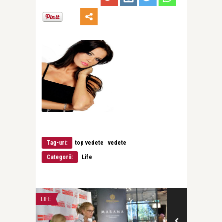
·
Tag-uri:
top vedete
vedete
Categorii:
Life
LIFE
LIFE