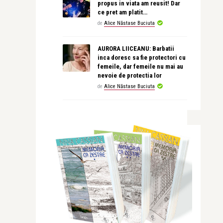
propus in viata am reusit! Dar
ce pret am platit…
de
Alice Năstase Buciuta
AURORA LIICEANU: Barbatii
inca doresc sa fie protectori cu
femeile, dar femeile nu mai au
nevoie de protectia lor
de
Alice Năstase Buciuta