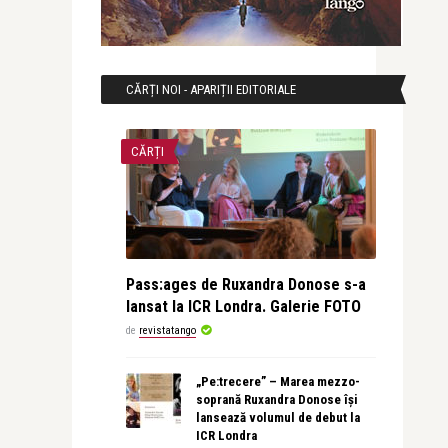
CĂRȚI NOI - APARIȚII EDITORIALE
CĂRȚI
Pass:ages de Ruxandra Donose s-a
lansat la ICR Londra. Galerie FOTO
de
revistatango
„Pe:trecere” – Marea mezzo-
soprană Ruxandra Donose își
lansează volumul de debut la
ICR Londra