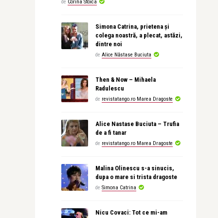
de
Corina Stoica
Simona Catrina, prietena și
colega noastră, a plecat, astăzi,
dintre noi
de
Alice Năstase Buciuta
Then & Now – Mihaela
Radulescu
de
revistatango.ro Marea Dragoste
Alice Nastase Buciuta – Trufia
de a fi tanar
de
revistatango.ro Marea Dragoste
Malina Olinescu s-a sinucis,
dupa o mare si trista dragoste
de
Simona Catrina
Nicu Covaci: Tot ce mi-am