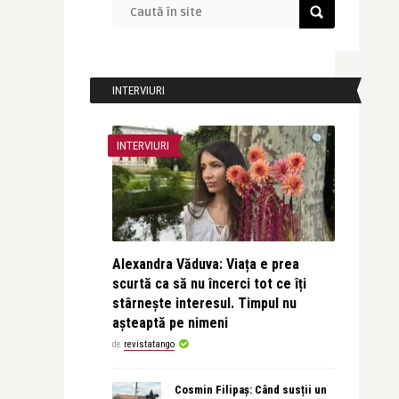
INTERVIURI
INTERVIURI
Alexandra Văduva: Viața e prea
scurtă ca să nu încerci tot ce îți
stârnește interesul. Timpul nu
așteaptă pe nimeni
de
revistatango
Cosmin Filipaș: Când susții un