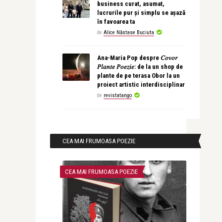
business curat, asumat,
lucrurile pur și simplu se așază
în favoarea ta
de
Alice Năstase Buciuta
Ana-Maria Pop despre 𝐶𝑜𝑣𝑜𝑟
𝑃𝑙𝑎𝑛𝑡𝑒 𝑃𝑜𝑒𝑧𝑖𝑒: de la un shop de
plante de pe terasa Obor la un
proiect artistic interdisciplinar
de
revistatango
CEA MAI FRUMOASA POEZIE
CEA MAI FRUMOASA POEZIE