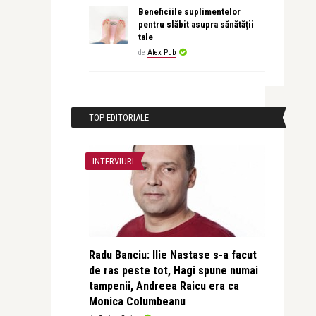
Beneficiile suplimentelor
pentru slăbit asupra sănătății
tale
de
Alex Pub
TOP EDITORIALE
INTERVIURI
Radu Banciu: Ilie Nastase s-a facut
de ras peste tot, Hagi spune numai
tampenii, Andreea Raicu era ca
Monica Columbeanu