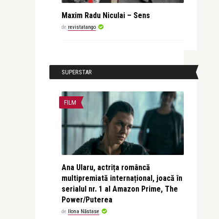
Maxim Radu Niculai – Sens
de
revistatango
SUPERSTAR
FILM
Ana Ularu, actrița româncă
multipremiată internațional, joacă în
serialul nr. 1 al Amazon Prime, The
Power/Puterea
de
Ilona Năstase