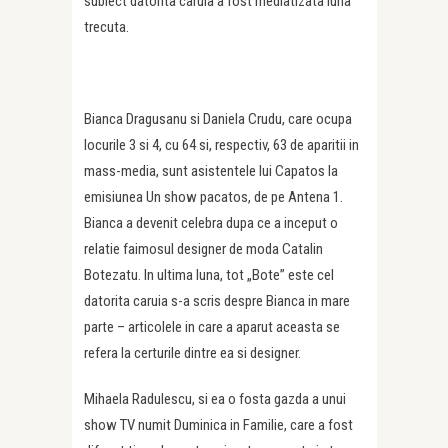
subiect datorita caruia a fost mediatizata luna
trecuta.
Bianca Dragusanu si Daniela Crudu, care ocupa
locurile 3 si 4, cu 64 si, respectiv, 63 de aparitii in
mass-media, sunt asistentele lui Capatos la
emisiunea Un show pacatos, de pe Antena 1.
Bianca a devenit celebra dupa ce a inceput o
relatie faimosul designer de moda Catalin
Botezatu. In ultima luna, tot „Bote” este cel
datorita caruia s-a scris despre Bianca in mare
parte – articolele in care a aparut aceasta se
refera la certurile dintre ea si designer.
Mihaela Radulescu, si ea o fosta gazda a unui
show TV numit Duminica in Familie, care a fost