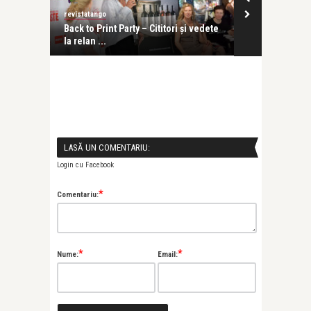
revistatango
revistatango.ro
Back to Print Party – Cititori și vedete
Emisiuni noi 
la relan ...
toamnă și excl
LASĂ UN COMENTARIU:
Login cu Facebook
*
Comentariu:
*
*
Nume:
Email: