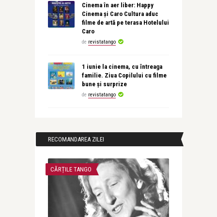
Cinema în aer liber: Happy
Cinema și Caro Cultura aduc
filme de artă pe terasa Hotelului
Caro
de
revistatango
1 iunie la cinema, cu întreaga
familie. Ziua Copilului cu filme
bune și surprize
de
revistatango
RECOMANDAREA ZILEI
CĂRȚILE TANGO