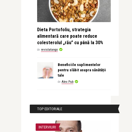
Dieta Portofoliu, strategia
alimentară care poate reduce
colesterolul „rău” cu până la 30%
de
revistatango
Beneficiile suplimentelor
pentru slăbit asupra sănătății
tale
de
Alex Pub
TOP EDITORIALE
INTERVIURI