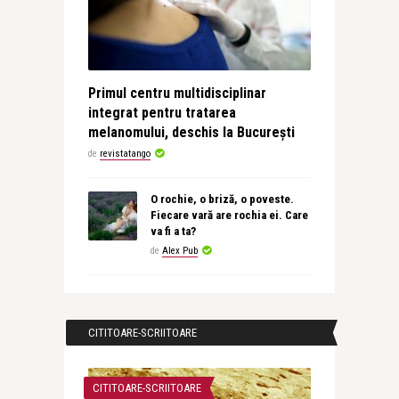
Primul centru multidisciplinar
integrat pentru tratarea
melanomului, deschis la București
de
revistatango
O rochie, o briză, o poveste.
Fiecare vară are rochia ei. Care
va fi a ta?
de
Alex Pub
CITITOARE-SCRIITOARE
CITITOARE-SCRIITOARE