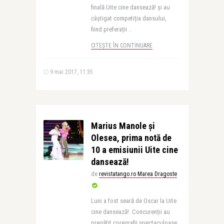
finală Uite cine dansează! și au
câștigat competiția dansului,
fiind preferații ..
CITEȘTE ÎN CONTINUARE
9 mai 2017, 11:35
Marius Manole și
Olesea, prima notă de
10 a emisiunii Uite cine
dansează!
de
revistatango.ro Marea Dragoste
Luni a fost seară de Oscar la Uite
cine dansează!. Concurenții au
pregătit coregrafii spectaculoase,