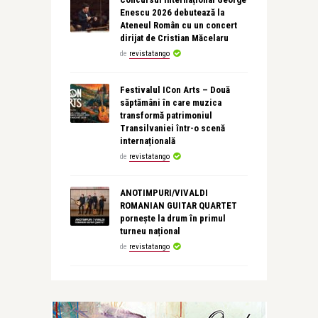
Enescu 2026 debutează la
Ateneul Român cu un concert
dirijat de Cristian Măcelaru
de
revistatango
Festivalul ICon Arts – Două
săptămâni în care muzica
transformă patrimoniul
Transilvaniei într-o scenă
internațională
de
revistatango
ANOTIMPURI/VIVALDI
ROMANIAN GUITAR QUARTET
pornește la drum în primul
turneu național
de
revistatango