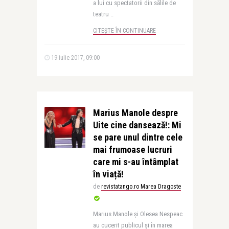
a lui cu spectatorii din sălile de
teatru ..
CITEȘTE ÎN CONTINUARE
19 iulie 2017, 09:00
Marius Manole despre
Uite cine dansează!: Mi
se pare unul dintre cele
mai frumoase lucruri
care mi s-au întâmplat
în viață!
de
revistatango.ro Marea Dragoste
Marius Manole și Olesea Nespeac
au cucerit publicul și în marea