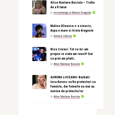
Alice Nastase Buciuta – Trufia
de a fi tanar
de
revistatango.ro Marea Dragoste
Malina Olinescu s-a sinucis,
dupa o mare si trista dragoste
de
Simona Catrina
Nicu Covaci: Tot ce mi-am
propus in viata am reusit! Dar
ce pret am platit…
de
Alice Năstase Buciuta
AURORA LIICEANU: Barbatii
inca doresc sa fie protectori cu
femeile, dar femeile nu mai au
nevoie de protectia lor
de
Alice Năstase Buciuta