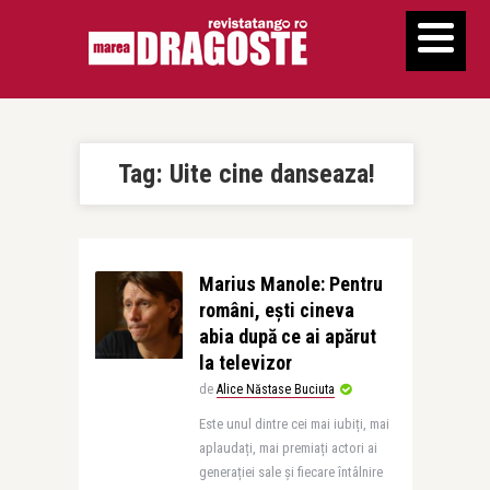
Tag:
Uite cine danseaza!
Marius Manole: Pentru
români, eşti cineva
abia după ce ai apărut
la televizor
de
Alice Năstase Buciuta
Este unul dintre cei mai iubiți, mai
aplaudați, mai premiați actori ai
generației sale și fiecare întâlnire