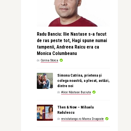
Radu Banciu: Ilie Nastase s-a facut
de ras peste tot, Hagi spune numai
tampenii, Andreea Raicu era ca
Monica Columbeanu
de
Corina Stoica
Simona Catrina, prietena și
colega noastră, a plecat, astăzi,
dintre noi
de
Alice Năstase Buciuta
Then & Now – Mihaela
Radulescu
de
revistatango.ro Marea Dragoste