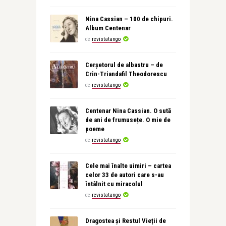
Nina Cassian – 100 de chipuri.
Album Centenar
de
revistatango
Cerșetorul de albastru – de
Crin-Triandafil Theodorescu
de
revistatango
Centenar Nina Cassian. O sută
de ani de frumusețe. O mie de
poeme
de
revistatango
Cele mai înalte uimiri – cartea
celor 33 de autori care s-au
întâlnit cu miracolul
de
revistatango
Dragostea și Restul Vieții de