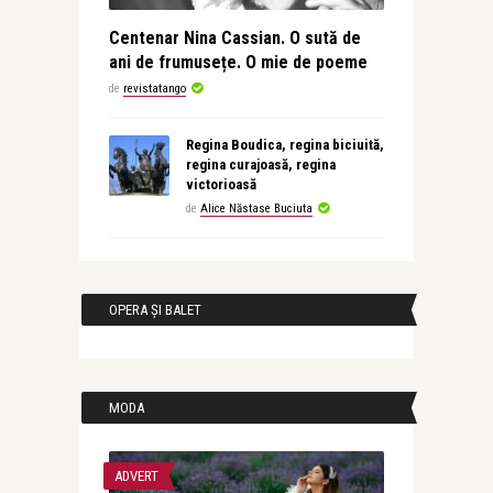
Centenar Nina Cassian. O sută de
ani de frumusețe. O mie de poeme
de
revistatango
Regina Boudica, regina biciuită,
regina curajoasă, regina
victorioasă
de
Alice Năstase Buciuta
OPERA ȘI BALET
MODA
ADVERT