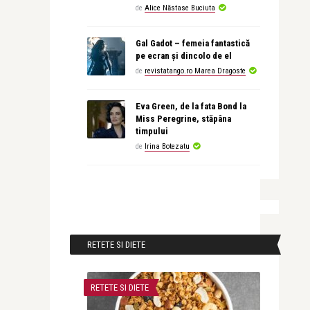
de
Alice Năstase Buciuta
Gal Gadot – femeia fantastică
pe ecran și dincolo de el
de
revistatango.ro Marea Dragoste
Eva Green, de la fata Bond la
Miss Peregrine, stăpâna
timpului
de
Irina Botezatu
RETETE SI DIETE
RETETE SI DIETE