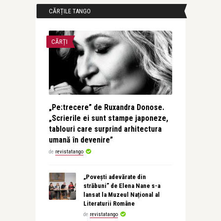
CĂRȚILE TANGO
CĂRȚI
„Pe:trecere” de Ruxandra Donose.
„Scrierile ei sunt stampe japoneze,
tablouri care surprind arhitectura
umană în devenire”
de
revistatango
„Povești adevărate din
străbuni” de Elena Nane s-a
lansat la Muzeul Național al
Literaturii Române
de
revistatango