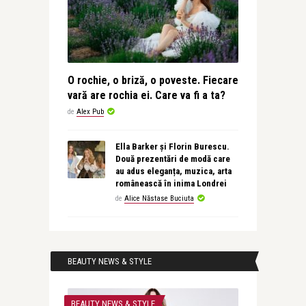
O rochie, o briză, o poveste. Fiecare
vară are rochia ei. Care va fi a ta?
de
Alex Pub
Ella Barker și Florin Burescu.
Două prezentări de modă care
au adus eleganța, muzica, arta
românească în inima Londrei
de
Alice Năstase Buciuta
BEAUTY NEWS & STYLE
BEAUTY NEWS & STYLE