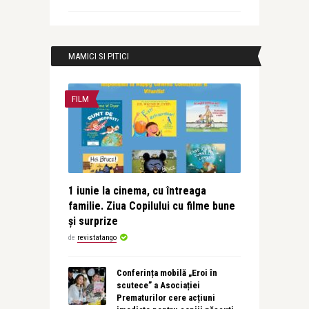
MAMICI SI PITICI
FILM
1 iunie la cinema, cu întreaga
familie. Ziua Copilului cu filme bune
și surprize
de
revistatango
Conferința mobilă „Eroi în
scutece” a Asociației
Prematurilor cere acțiuni