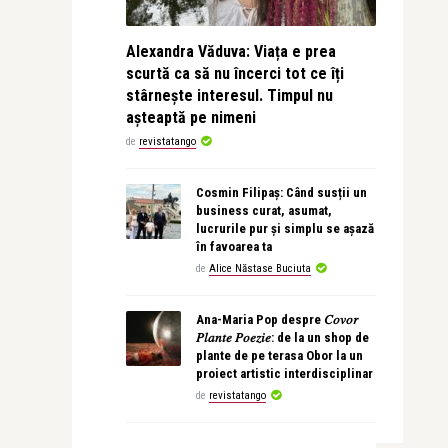
Alexandra Văduva: Viața e prea
scurtă ca să nu încerci tot ce îți
stârnește interesul. Timpul nu
așteaptă pe nimeni
de
revistatango
Cosmin Filipaș: Când susții un
business curat, asumat,
lucrurile pur și simplu se așază
în favoarea ta
de
Alice Năstase Buciuta
Ana-Maria Pop despre 𝐶𝑜𝑣𝑜𝑟
𝑃𝑙𝑎𝑛𝑡𝑒 𝑃𝑜𝑒𝑧𝑖𝑒: de la un shop de
plante de pe terasa Obor la un
proiect artistic interdisciplinar
de
revistatango