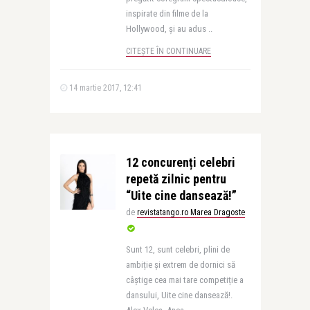
inspirate din filme de la
Hollywood, și au adus ..
CITEȘTE ÎN CONTINUARE
14 martie 2017, 12:41
12 concurenți celebri
repetă zilnic pentru
“Uite cine dansează!”
de
revistatango.ro Marea Dragoste
Sunt 12, sunt celebri, plini de
ambiție și extrem de dornici să
câștige cea mai tare competiție a
dansului, Uite cine dansează!.