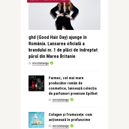
ghd (Good Hair Day) ajunge în
România. Lansarea oficială a
brandului nr. 1 de plăci de îndreptat
părul din Marea Britanie
de
revistatango
Farmec, cel mai mare
producător român de
cosmetice, lansează colecția
de parfumuri premium Epithet
de
revistatango
Colagen și frumusețe: cum
acționează în profunzime
de
revistatango