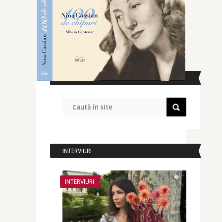
CAUTĂ ÎN SITE
INTERVIURI
INTERVIURI