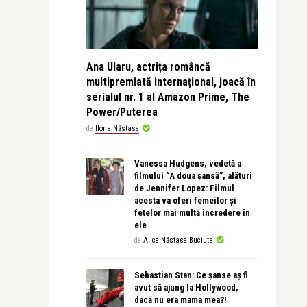
Ana Ularu, actrița româncă
multipremiată internațional, joacă în
serialul nr. 1 al Amazon Prime, The
Power/Puterea
de
Ilona Năstase
Vanessa Hudgens, vedetă a
filmului “A doua șansă”, alături
de Jennifer Lopez: Filmul
acesta va oferi femeilor și
fetelor mai multă încredere în
ele
de
Alice Năstase Buciuta
Sebastian Stan: Ce șanse aș fi
avut să ajung la Hollywood,
dacă nu era mama mea?!