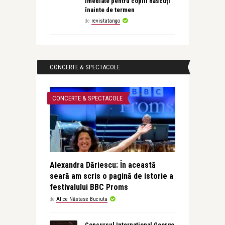
imediate pentru copiii născuți
înainte de termen
de
revistatango
CONCERTE & SPECTACOLE
CONCERTE & SPECTACOLE
Alexandra Dăriescu: În această
seară am scris o pagină de istorie a
festivalului BBC Proms
de
Alice Năstase Buciuta
Concursul Internațional George