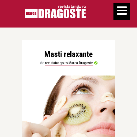
Masti relaxante
de
revistatango.ro Marea Dragoste