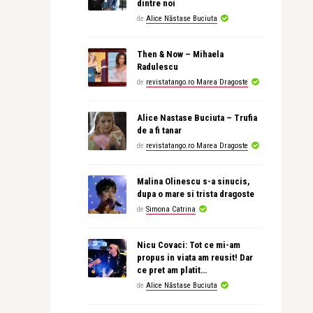
dintre noi
de
Alice Năstase Buciuta
Then & Now – Mihaela
Radulescu
de
revistatango.ro Marea Dragoste
Alice Nastase Buciuta – Trufia
de a fi tanar
de
revistatango.ro Marea Dragoste
Malina Olinescu s-a sinucis,
dupa o mare si trista dragoste
de
Simona Catrina
Nicu Covaci: Tot ce mi-am
propus in viata am reusit! Dar
ce pret am platit…
de
Alice Năstase Buciuta