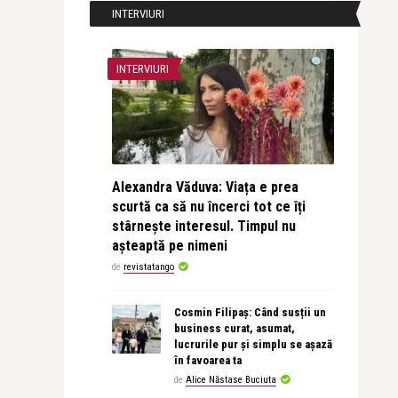
INTERVIURI
INTERVIURI
Alexandra Văduva: Viața e prea
scurtă ca să nu încerci tot ce îți
stârnește interesul. Timpul nu
așteaptă pe nimeni
de
revistatango
Cosmin Filipaș: Când susții un
business curat, asumat,
lucrurile pur și simplu se așază
în favoarea ta
de
Alice Năstase Buciuta