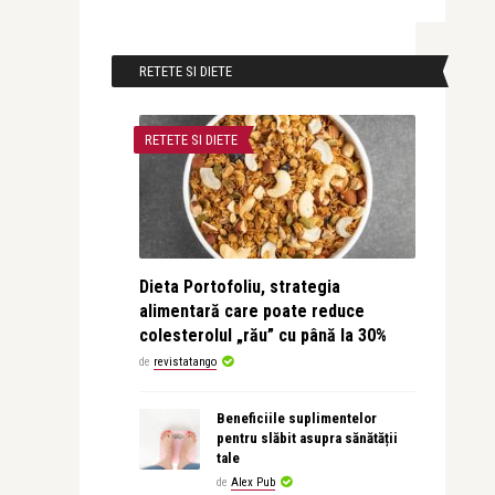
RETETE SI DIETE
RETETE SI DIETE
Dieta Portofoliu, strategia
alimentară care poate reduce
colesterolul „rău” cu până la 30%
de
revistatango
Beneficiile suplimentelor
pentru slăbit asupra sănătății
tale
de
Alex Pub