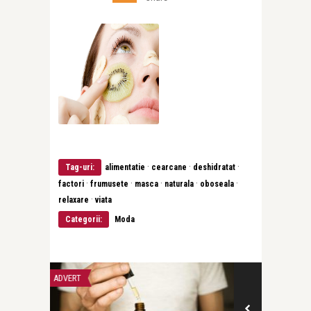
·
·
·
Tag-uri:
alimentatie
cearcane
deshidratat
·
·
·
·
·
factori
frumusete
masca
naturala
oboseala
·
relaxare
viata
Categorii:
Moda
LIFE
ADVERT