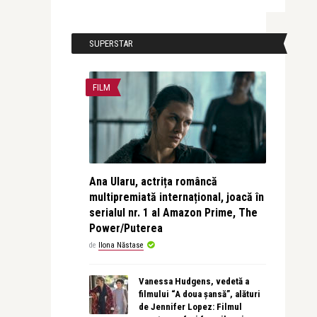
SUPERSTAR
FILM
Ana Ularu, actrița româncă
multipremiată internațional, joacă în
serialul nr. 1 al Amazon Prime, The
Power/Puterea
de
Ilona Năstase
Vanessa Hudgens, vedetă a
filmului “A doua șansă”, alături
de Jennifer Lopez: Filmul