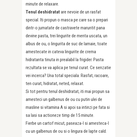
minute de relaxare.
Tenul deshidratat
are nevoie de un rasfat
special. Iti propun o masca pe care sa o prepari
dintr-o jumatate de castravete maruntit pana
devine pasta, trei lingurite de menta uscata, un
albus de ou, o lingurita de suc de lamaie, toate
amestecate in cateva lingurite de crema
hidratanta tinuta in prealabil la frigider. Pasta
rezultata se va aplica pe tenul curat. Ce senzatie
vei incerca? Una total speciala. Rasfat, racoare,
ten curat, hidratat, neted, relaxat.
Si tot pentru tenul deshidratat, iti mai propun sa
amesteci un galbenus de ou cu putin ulei de
masline si vitamina A si apoi sa intinzi pe fata si
sa lasi sa actioneze timp de 15 minute.
Fierbe un cartof micut, paseaza-l si amesteca-l
cu un galbenus de ou si o lingura de lapte cald.