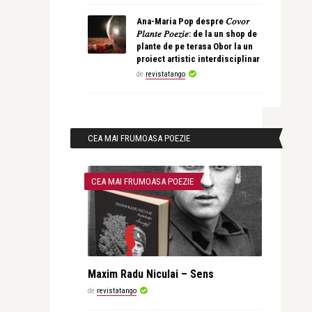
Ana-Maria Pop despre 𝐶𝑜𝑣𝑜𝑟
𝑃𝑙𝑎𝑛𝑡𝑒 𝑃𝑜𝑒𝑧𝑖𝑒: de la un shop de
plante de pe terasa Obor la un
proiect artistic interdisciplinar
de
revistatango
CEA MAI FRUMOASA POEZIE
CEA MAI FRUMOASA POEZIE
Maxim Radu Niculai – Sens
de
revistatango