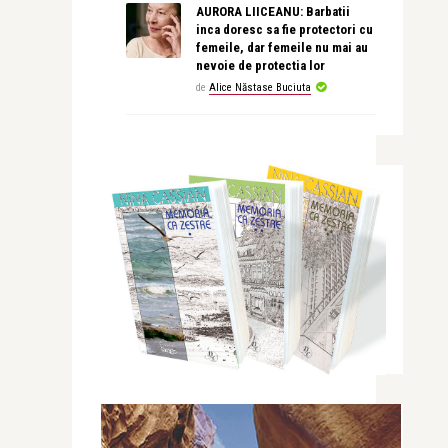
AURORA LIICEANU: Barbatii
inca doresc sa fie protectori cu
femeile, dar femeile nu mai au
nevoie de protectia lor
de
Alice Năstase Buciuta