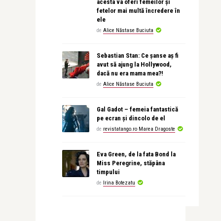
acesta va oferi femeilor și
fetelor mai multă încredere în
ele
de
Alice Năstase Buciuta
Sebastian Stan: Ce șanse aș fi
avut să ajung la Hollywood,
dacă nu era mama mea?!
de
Alice Năstase Buciuta
Gal Gadot – femeia fantastică
pe ecran și dincolo de el
de
revistatango.ro Marea Dragoste
Eva Green, de la fata Bond la
Miss Peregrine, stăpâna
timpului
de
Irina Botezatu