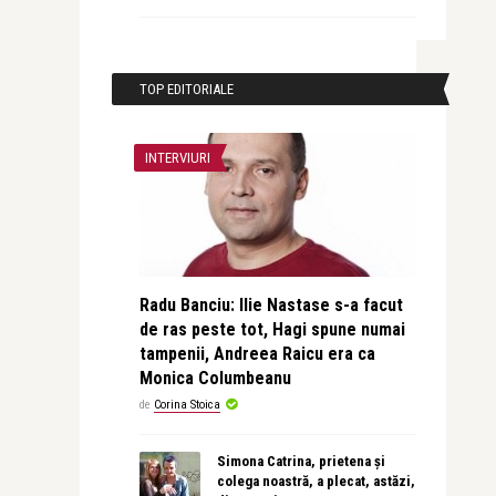
TOP EDITORIALE
INTERVIURI
Radu Banciu: Ilie Nastase s-a facut
de ras peste tot, Hagi spune numai
tampenii, Andreea Raicu era ca
Monica Columbeanu
de
Corina Stoica
Simona Catrina, prietena și
colega noastră, a plecat, astăzi,