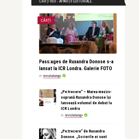
CĂRȚI NOI - APARIȚII EDITORIALE
CĂRȚI
Pass:ages de Ruxandra Donose s-a
lansat la ICR Londra. Galerie FOTO
de
revistatango
„Pe:trecere” – Marea mezzo-
soprană Ruxandra Donose își
lansează volumul de debut la
ICR Londra
de
revistatango
„Pe:trecere” de Ruxandra
Donose. „Scrierile ei sunt