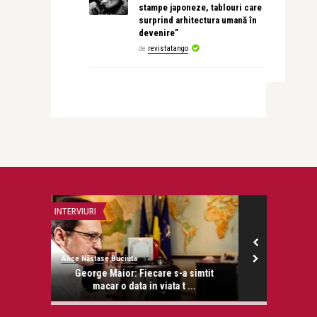
stampe japoneze, tablouri care
surprind arhitectura umană în
devenire”
de
revistatango
OPERA ȘI BALET
MODA
revistatango
revistatango.ro
simtit
„Samson și Dalila” de Camille Saint-
Donna Karan t
..
Saëns transmis ...
cu 1