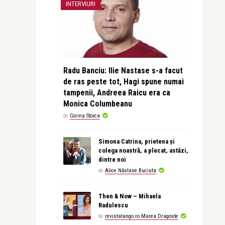
INTERVIURI
Radu Banciu: Ilie Nastase s-a facut
de ras peste tot, Hagi spune numai
tampenii, Andreea Raicu era ca
Monica Columbeanu
de
Corina Stoica
Simona Catrina, prietena și
colega noastră, a plecat, astăzi,
dintre noi
de
Alice Năstase Buciuta
Then & Now – Mihaela
Radulescu
de
revistatango.ro Marea Dragoste