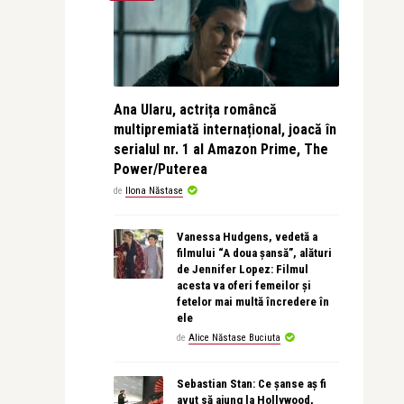
Ana Ularu, actrița româncă
multipremiată internațional, joacă în
serialul nr. 1 al Amazon Prime, The
Power/Puterea
de
Ilona Năstase
Vanessa Hudgens, vedetă a
filmului “A doua șansă”, alături
de Jennifer Lopez: Filmul
acesta va oferi femeilor și
fetelor mai multă încredere în
ele
de
Alice Năstase Buciuta
Sebastian Stan: Ce șanse aș fi
avut să ajung la Hollywood,