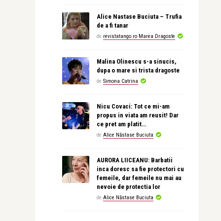
Alice Nastase Buciuta – Trufia
de a fi tanar
de
revistatango.ro Marea Dragoste
Malina Olinescu s-a sinucis,
dupa o mare si trista dragoste
de
Simona Catrina
Nicu Covaci: Tot ce mi-am
propus in viata am reusit! Dar
ce pret am platit…
de
Alice Năstase Buciuta
AURORA LIICEANU: Barbatii
inca doresc sa fie protectori cu
femeile, dar femeile nu mai au
nevoie de protectia lor
de
Alice Năstase Buciuta