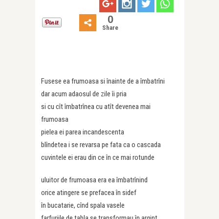
0
Share
Fusese ea frumoasa si înainte de a îmbatrîni
dar acum adaosul de zile îi pria
si cu cît îmbatrînea cu atît devenea mai
frumoasa
pielea ei parea incandescenta
blîndetea i se revarsa pe fata ca o cascada
cuvintele ei erau din ce în ce mai rotunde
uluitor de frumoasa era ea îmbatrînind
orice atingere se prefacea în sidef
în bucatarie, cînd spala vasele
farfuriile de tabla se transformau în argint