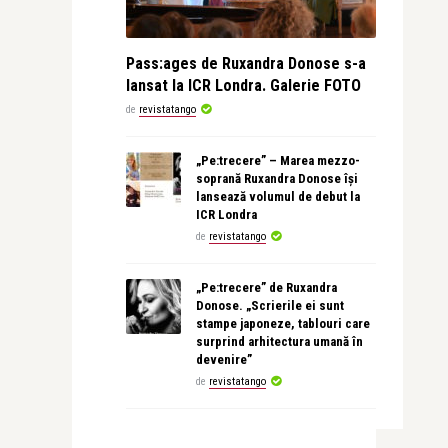
Pass:ages de Ruxandra Donose s-a
lansat la ICR Londra. Galerie FOTO
de
revistatango
„Pe:trecere” – Marea mezzo-
soprană Ruxandra Donose își
lansează volumul de debut la
ICR Londra
de
revistatango
„Pe:trecere” de Ruxandra
Donose. „Scrierile ei sunt
stampe japoneze, tablouri care
surprind arhitectura umană în
devenire”
de
revistatango