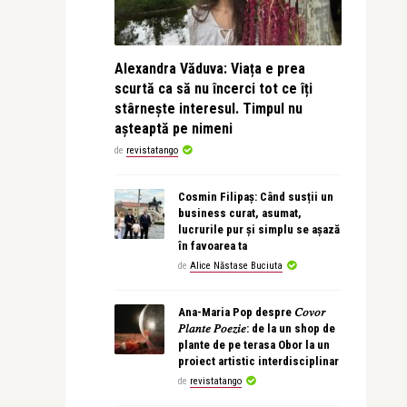
Alexandra Văduva: Viața e prea
scurtă ca să nu încerci tot ce îți
stârnește interesul. Timpul nu
așteaptă pe nimeni
de
revistatango
Cosmin Filipaș: Când susții un
business curat, asumat,
lucrurile pur și simplu se așază
în favoarea ta
de
Alice Năstase Buciuta
Ana-Maria Pop despre 𝐶𝑜𝑣𝑜𝑟
𝑃𝑙𝑎𝑛𝑡𝑒 𝑃𝑜𝑒𝑧𝑖𝑒: de la un shop de
plante de pe terasa Obor la un
proiect artistic interdisciplinar
de
revistatango