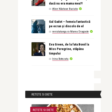
dacă nu era mama mea?!
de
Alice Năstase Buciuta
Gal Gadot – femeia fantastică
pe ecran și dincolo de el
de
revistatango.ro Marea Dragoste
Eva Green, de la fata Bond la
Miss Peregrine, stăpâna
timpului
de
Irina Botezatu
RETETE SI DIETE
RETETE SI DIETE