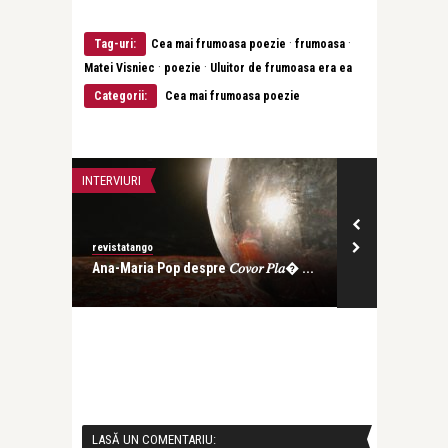
·
·
Tag-uri:
Cea mai frumoasa poezie
frumoasa
·
·
Matei Visniec
poezie
Uluitor de frumoasa era ea
Categorii:
Cea mai frumoasa poezie
INTERVIURI
CEA MAI FRUMOA
revistatango
revistatango
Ana-Maria Pop despre 𝐶𝑜𝑣𝑜𝑟 𝑃𝑙𝑎� ...
Magda Isanos
că-i prim� ..
LASĂ UN COMENTARIU: