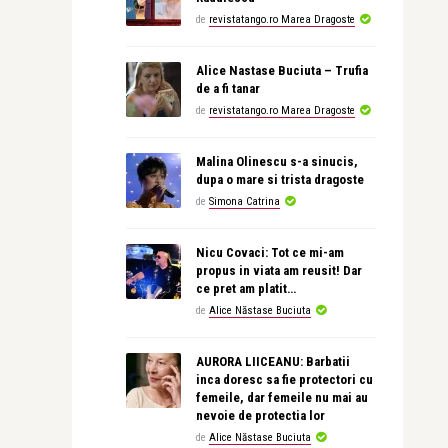
de
revistatango.ro Marea Dragoste
Alice Nastase Buciuta – Trufia
de a fi tanar
de
revistatango.ro Marea Dragoste
Malina Olinescu s-a sinucis,
dupa o mare si trista dragoste
de
Simona Catrina
Nicu Covaci: Tot ce mi-am
propus in viata am reusit! Dar
ce pret am platit…
de
Alice Năstase Buciuta
AURORA LIICEANU: Barbatii
inca doresc sa fie protectori cu
femeile, dar femeile nu mai au
nevoie de protectia lor
de
Alice Năstase Buciuta