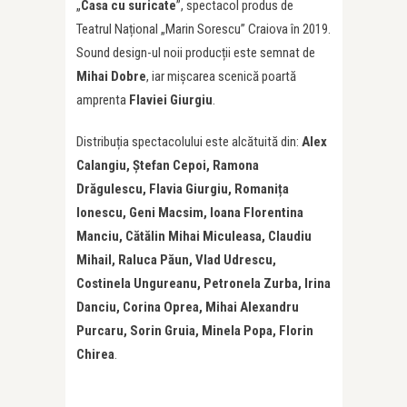
„
Casa cu suricate
”, spectacol produs de
Teatrul Național „Marin Sorescu” Craiova în 2019.
Sound design-ul noii producții este semnat de
Mihai Dobre
, iar mişcarea scenică poartă
amprenta
Flaviei Giurgiu
.
Distribuția spectacolului este alcătuită din:
Alex
Calangiu, Ștefan Cepoi, Ramona
Drăgulescu, Flavia Giurgiu, Romani
ț
a
Ionescu, Geni Macsim, Ioana Florentina
Manciu, Cătălin Mihai Miculeasa, Claudiu
Mihail, Raluca Păun, Vlad Udrescu,
Costinela Ungureanu, Petronela Zurba, Irina
Danciu, Corina Oprea, Mihai Alexandru
Purcaru, Sorin Gruia, Minela Popa, Florin
Chirea
.