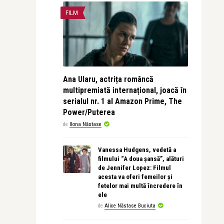
FILM
Ana Ularu, actrița româncă
multipremiată internațional, joacă în
serialul nr. 1 al Amazon Prime, The
Power/Puterea
de
Ilona Năstase
Vanessa Hudgens, vedetă a
filmului “A doua șansă”, alături
de Jennifer Lopez: Filmul
acesta va oferi femeilor și
fetelor mai multă încredere în
ele
de
Alice Năstase Buciuta