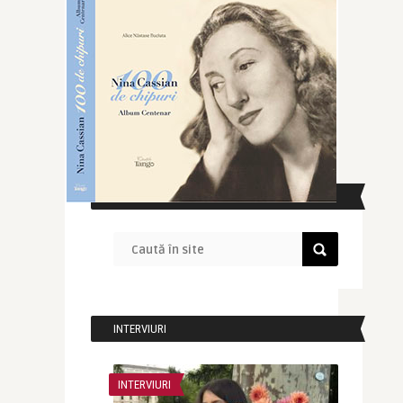
CAUTĂ ÎN SITE
INTERVIURI
INTERVIURI