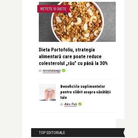
RETETE SI DIETE
Dieta Portofoliu, strategia
alimentară care poate reduce
colesterolul „rău” cu până la 30%
de
revistatango
Beneficiile suplimentelor
pentru slăbit asupra sănătății
tale
de
Alex Pub
TOP EDITORIALE