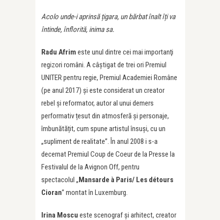
Acolo unde-i aprinsă
ț
igara, un bărbat înalt î
ț
i va
întinde, înflorită, inima sa.
Radu Afrim
este unul dintre cei mai importanţi
regizori români. A câștigat de trei ori Premiul
UNITER pentru regie, Premiul Academiei Române
(pe anul 2017) și este considerat un creator
rebel și reformator, autor al unui demers
performativ țesut din atmosferă și personaje,
îmbunătățit, cum spune artistul însuși, cu un
„supliment de realitate”. În anul 2008 i s-a
decernat Premiul Coup de Coeur de la Presse la
Festivalul de la Avignon Off, pentru
spectacolul „
Mansarde à Paris
/ Les détours
Cioran
” montat în Luxemburg.
Irina Moscu
este scenograf și arhitect, creator