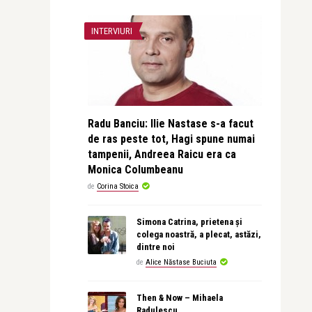
INTERVIURI
Radu Banciu: Ilie Nastase s-a facut
de ras peste tot, Hagi spune numai
tampenii, Andreea Raicu era ca
Monica Columbeanu
de
Corina Stoica
Simona Catrina, prietena și
colega noastră, a plecat, astăzi,
dintre noi
de
Alice Năstase Buciuta
Then & Now – Mihaela
Radulescu