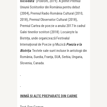
niciodată
” (Polirom, 2019). A primit Premiul
Uniunii Scriitorilor din România pentru debut
(2004), Premiul Radio România Cultural (2010,
2018), Premiul Observator Cultural (2018),
Premiul Cartea de poezie a anului 2017 în cadrul
Galei tinerilor scriitori (2018). Locuiește la
Bistrița, unde organizează Festivalul
Internațional de Poezie și Muzică
Poezia e la
Bistri
ț
a
. Textele sale sunt incluse în antologii din
România, Suedia, Franţa, SUA, Serbia, Ungaria,
Slovenia, Canada.
INIMĂ ȘI ALTE PREPARATE DIN CARNE
Text: Dan Coman