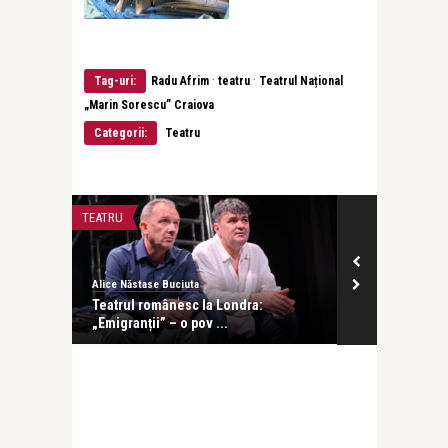
·
·
Tag-uri:
Radu Afrim
teatru
Teatrul Național
„Marin Sorescu” Craiova
Categorii:
Teatru
TEATRU
INTERVIURI
Alice Năstase Buciuta
revistatango
at într-
Teatrul românesc la Londra:
Ani Crețu: Su
„Emigranții” – o pov ...
cu orice altă .