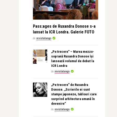
Pass:ages de Ruxandra Donose s-a
lansat la ICR Londra. Galerie FOTO
de
revistatango
„Pe:trecere” – Marea mezzo-
soprană Ruxandra Donose își
lansează volumul de debut la
ICR Londra
de
revistatango
„Pe:trecere” de Ruxandra
Donose. „Scrierile ei sunt
stampe japoneze, tablouri care
surprind arhitectura umană în
devenire”
de
revistatango