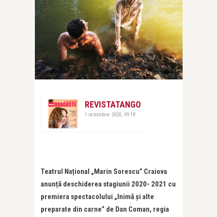
REVISTATANGO
1 octombrie 2020, 09:18
Teatrul Na
ț
ional „Marin Sorescu” Craiova
anun
ț
ă deschiderea stagiunii 2020- 2021 cu
premiera spectacolului
„Inim
ă și alte
preparate din carne
”
de Dan Coman, regia