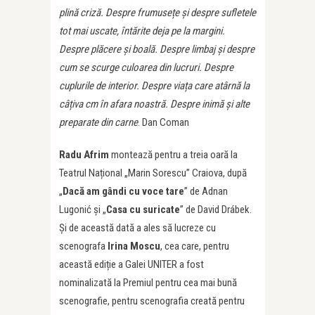
plină criză. Despre frumuse
ț
e și despre sufletele
tot mai uscate, întărite deja pe la margini.
Despre plăcere și boală. Despre limbaj și despre
cum se scurge culoarea din lucruri. Despre
cuplurile de interior. Despre via
ț
a care atârnă la
câ
ț
iva cm în afara noastră. Despre inimă și alte
preparate din carne
. Dan Coman
Radu Afrim
montează pentru a treia oară la
Teatrul Național „Marin Sorescu” Craiova, după
„
Dacă am gândi cu voce tare
” de Adnan
Lugonić și „
Casa cu suricate
” de David Drábek.
Și de această dată a ales să lucreze cu
scenografa
Irina Moscu
, cea care, pentru
această ediție a Galei UNITER a fost
nominalizată la Premiul pentru cea mai bună
scenografie, pentru scenografia creată pentru