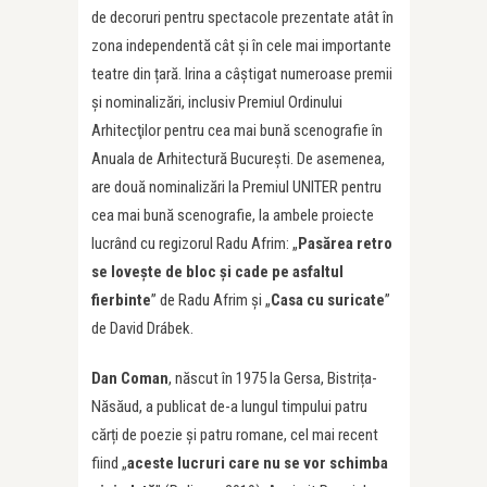
de decoruri pentru spectacole prezentate atât în
zona independentă cât și în cele mai importante
teatre din țară. Irina a câştigat numeroase premii
şi nominalizări, inclusiv Premiul Ordinului
Arhitecţilor pentru cea mai bună scenografie în
Anuala de Arhitectură Bucureşti. De asemenea,
are două nominalizări la Premiul UNITER pentru
cea mai bună scenografie, la ambele proiecte
lucrând cu regizorul Radu Afrim: „
Pasărea retro
se loveşte de bloc şi cade pe asfaltul
fierbinte
” de Radu Afrim și „
Casa cu suricate
”
de David Drábek.
Dan Coman
, născut în 1975 la Gersa, Bistrița-
Năsăud, a publicat de-a lungul timpului patru
cărți de poezie și patru romane, cel mai recent
fiind „
aceste lucruri care nu se vor schimba