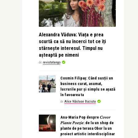
Alexandra Văduva: Viața e prea
scurtă ca să nu încerci tot ce îți
stârnește interesul. Timpul nu
așteaptă pe nimeni
de
revistatango
Cosmin Filipaș: Când susții un
business curat, asumat,
lucrurile pur și simplu se așază
în favoarea ta
de
Alice Năstase Buciuta
Ana-Maria Pop despre 𝐶𝑜𝑣𝑜𝑟
𝑃𝑙𝑎𝑛𝑡𝑒 𝑃𝑜𝑒𝑧𝑖𝑒: de la un shop de
plante de pe terasa Obor la un
proiect artistic interdisciplinar