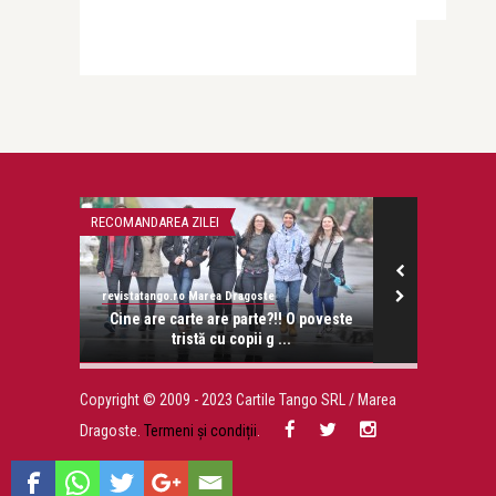
revistatango.ro
Lia – 
RECOMANDAREA ZILEI
BEAUTY NEWS & 
revistatango.ro Marea Dragoste
onose.
Cine are carte are parte?!! O poveste
tristă cu copii g ...
Copyright © 2009 - 2023 Cartile Tango SRL / Marea
Dragoste.
Termeni și condiții
.