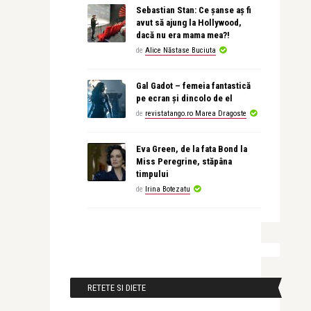
Sebastian Stan: Ce șanse aș fi
avut să ajung la Hollywood,
dacă nu era mama mea?!
de
Alice Năstase Buciuta
Gal Gadot – femeia fantastică
pe ecran și dincolo de el
de
revistatango.ro Marea Dragoste
Eva Green, de la fata Bond la
Miss Peregrine, stăpâna
timpului
de
Irina Botezatu
RETETE SI DIETE