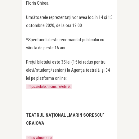
Florin Chirea.
Următoarele reprezentații vor avea loc în 14 și 15
octombrie 2020, de la ora 19:00.
*Spectacolul este recomandat publicului cu
vârsta de peste 16 ani.
Prețul biletului este 35 lei (15 lei redus pentru
elevi/studenți/seniori) la Agenția teatrală, și 34
lei pe platforma online:
https://ebilet.tncms.ro/ebilet
TEATRUL NA
Ț
IONAL „MARIN SORESCU”
CRAIOVA
https://tncms.ro