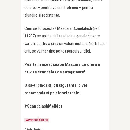
formula care contine Ceara de carnauba, Ceara
de orez – pentru volum, Polimeri – pentru
alungire si rezistenta.
Cum se foloseste? Mascara Scandalash (ref.
11207) se aplica de la radacina genelor inspre
varfuri, pentru a crea un volum instant. Nu-ti face
griji, se va mentine pe tot parcursul zilei.
Poarta in acest sezon Mascara ce ofera o
privire scandalos de atragatoare!
O sa-ti placa si, cu siguranta, o vei
recomanda si prietenelor tale!
#ScandalashMelkior
www.melkior.ro
Distribuie: