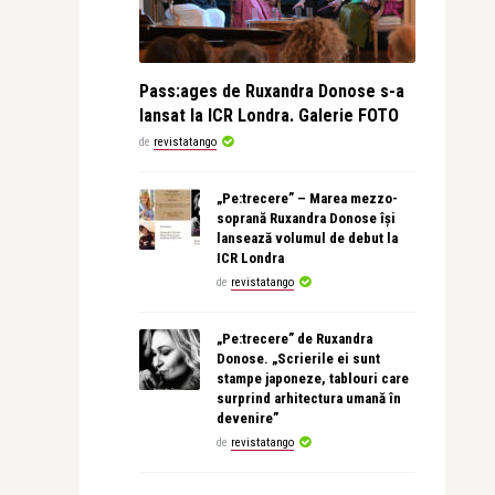
Pass:ages de Ruxandra Donose s-a
lansat la ICR Londra. Galerie FOTO
de
revistatango
„Pe:trecere” – Marea mezzo-
soprană Ruxandra Donose își
lansează volumul de debut la
ICR Londra
de
revistatango
„Pe:trecere” de Ruxandra
Donose. „Scrierile ei sunt
stampe japoneze, tablouri care
surprind arhitectura umană în
devenire”
de
revistatango