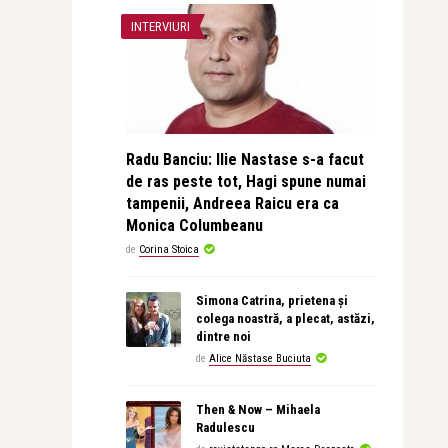
INTERVIURI
Radu Banciu: Ilie Nastase s-a facut
de ras peste tot, Hagi spune numai
tampenii, Andreea Raicu era ca
Monica Columbeanu
de
Corina Stoica
Simona Catrina, prietena și
colega noastră, a plecat, astăzi,
dintre noi
de
Alice Năstase Buciuta
Then & Now – Mihaela
Radulescu