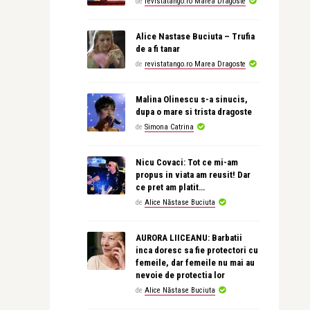
de
revistatango.ro Marea Dragoste
Alice Nastase Buciuta – Trufia
de a fi tanar
de
revistatango.ro Marea Dragoste
Malina Olinescu s-a sinucis,
dupa o mare si trista dragoste
de
Simona Catrina
Nicu Covaci: Tot ce mi-am
propus in viata am reusit! Dar
ce pret am platit…
de
Alice Năstase Buciuta
AURORA LIICEANU: Barbatii
inca doresc sa fie protectori cu
femeile, dar femeile nu mai au
nevoie de protectia lor
de
Alice Năstase Buciuta