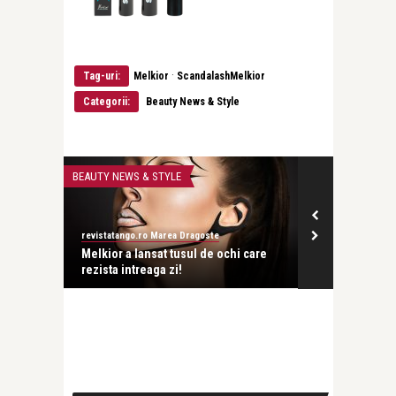
·
Tag-uri:
Melkior
ScandalashMelkior
Categorii:
Beauty News & Style
BEAUTY NEWS & STYLE
BEAUTY NEWS & 
revistatango.ro Marea Dragoste
revistatango.ro
e 12 – 18
Melkior a lansat tusul de ochi care
Melkior a lans
rezista intreaga zi!
Paletei Nude 