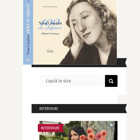
CAUTĂ ÎN SITE
INTERVIURI
INTERVIURI