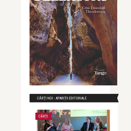
CĂRȚI NOI - APARIȚII EDITORIALE
CĂRȚI