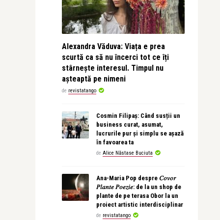
Alexandra Văduva: Viața e prea
scurtă ca să nu încerci tot ce îți
stârnește interesul. Timpul nu
așteaptă pe nimeni
de
revistatango
Cosmin Filipaș: Când susții un
business curat, asumat,
lucrurile pur și simplu se așază
în favoarea ta
de
Alice Năstase Buciuta
Ana-Maria Pop despre 𝐶𝑜𝑣𝑜𝑟
𝑃𝑙𝑎𝑛𝑡𝑒 𝑃𝑜𝑒𝑧𝑖𝑒: de la un shop de
plante de pe terasa Obor la un
proiect artistic interdisciplinar
de
revistatango