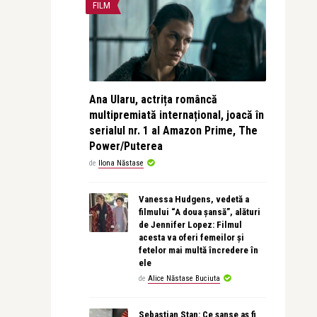
FILM
Ana Ularu, actrița româncă
multipremiată internațional, joacă în
serialul nr. 1 al Amazon Prime, The
Power/Puterea
de
Ilona Năstase
Vanessa Hudgens, vedetă a
filmului “A doua șansă”, alături
de Jennifer Lopez: Filmul
acesta va oferi femeilor și
fetelor mai multă încredere în
ele
de
Alice Năstase Buciuta
Sebastian Stan: Ce șanse aș fi