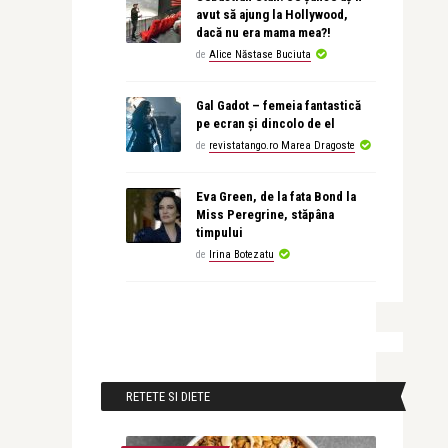
avut să ajung la Hollywood,
dacă nu era mama mea?!
de
Alice Năstase Buciuta
Gal Gadot – femeia fantastică
pe ecran și dincolo de el
de
revistatango.ro Marea Dragoste
Eva Green, de la fata Bond la
Miss Peregrine, stăpâna
timpului
de
Irina Botezatu
RETETE SI DIETE