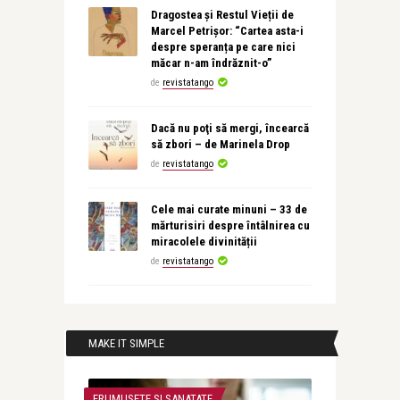
Dragostea și Restul Vieții de
Marcel Petrișor: “Cartea asta-i
despre speranța pe care nici
măcar n-am îndrăznit-o”
de
revistatango
Dacă nu poţi să mergi, încearcă
să zbori – de Marinela Drop
de
revistatango
Cele mai curate minuni – 33 de
mărturisiri despre întâlnirea cu
miracolele divinității
de
revistatango
MAKE IT SIMPLE
FRUMUSETE SI SANATATE