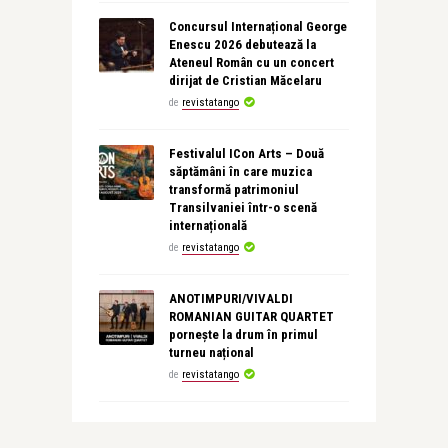
Concursul Internațional George
Enescu 2026 debutează la
Ateneul Român cu un concert
dirijat de Cristian Măcelaru
de
revistatango
Festivalul ICon Arts – Două
săptămâni în care muzica
transformă patrimoniul
Transilvaniei într-o scenă
internațională
de
revistatango
ANOTIMPURI/VIVALDI
ROMANIAN GUITAR QUARTET
pornește la drum în primul
turneu național
de
revistatango