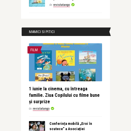
de
revistatango
MAMICI SI PITICI
FILM
1 iunie la cinema, cu întreaga
familie. Ziua Copilului cu filme bune
și surprize
de
revistatango
Conferința mobilă „Eroi în
scutece” a Asociației