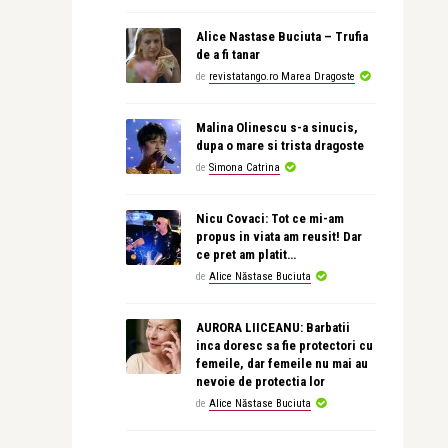
Alice Nastase Buciuta – Trufia
de a fi tanar
de
revistatango.ro Marea Dragoste
Malina Olinescu s-a sinucis,
dupa o mare si trista dragoste
de
Simona Catrina
Nicu Covaci: Tot ce mi-am
propus in viata am reusit! Dar
ce pret am platit…
de
Alice Năstase Buciuta
AURORA LIICEANU: Barbatii
inca doresc sa fie protectori cu
femeile, dar femeile nu mai au
nevoie de protectia lor
de
Alice Năstase Buciuta