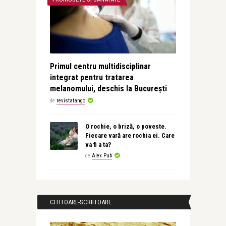
Primul centru multidisciplinar
integrat pentru tratarea
melanomului, deschis la București
de
revistatango
O rochie, o briză, o poveste.
Fiecare vară are rochia ei. Care
va fi a ta?
de
Alex Pub
CITITOARE-SCRIITOARE