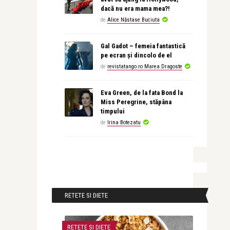
dacă nu era mama mea?!
de
Alice Năstase Buciuta
Gal Gadot – femeia fantastică
pe ecran și dincolo de el
de
revistatango.ro Marea Dragoste
Eva Green, de la fata Bond la
Miss Peregrine, stăpâna
timpului
de
Irina Botezatu
RETETE SI DIETE
RETETE SI DIETE