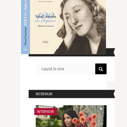
CAUTĂ ÎN SITE
INTERVIURI
INTERVIURI