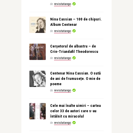
de
revistatango
Nina Cassian – 100 de chipuri.
Album Centenar
de
revistatango
Cerșetorul de albastru – de
Crin-Triandafil Theodorescu
de
revistatango
Centenar Nina Cassian. O sută
de ani de frumusețe. O mie de
poeme
de
revistatango
Cele mai înalte uimiri – cartea
celor 33 de autori care s-au
întâlnit cu miracolul
de
revistatango