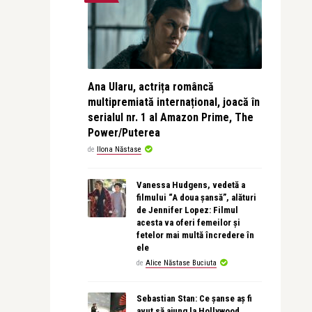
Ana Ularu, actrița româncă
multipremiată internațional, joacă în
serialul nr. 1 al Amazon Prime, The
Power/Puterea
de
Ilona Năstase
Vanessa Hudgens, vedetă a
filmului “A doua șansă”, alături
de Jennifer Lopez: Filmul
acesta va oferi femeilor și
fetelor mai multă încredere în
ele
de
Alice Năstase Buciuta
Sebastian Stan: Ce șanse aș fi
avut să ajung la Hollywood,