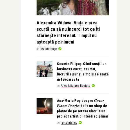
Alexandra Văduva: Viața e prea
scurtă ca să nu încerci tot ce îți
stârnește interesul. Timpul nu
așteaptă pe nimeni
de
revistatango
Cosmin Filipaș: Când susții un
business curat, asumat,
lucrurile pur și simplu se așază
în favoarea ta
de
Alice Năstase Buciuta
Ana-Maria Pop despre 𝐶𝑜𝑣𝑜𝑟
𝑃𝑙𝑎𝑛𝑡𝑒 𝑃𝑜𝑒𝑧𝑖𝑒: de la un shop de
plante de pe terasa Obor la un
proiect artistic interdisciplinar
de
revistatango