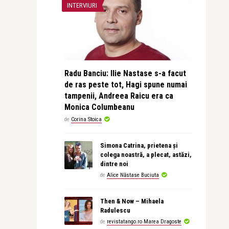
INTERVIURI
Radu Banciu: Ilie Nastase s-a facut
de ras peste tot, Hagi spune numai
tampenii, Andreea Raicu era ca
Monica Columbeanu
de
Corina Stoica
Simona Catrina, prietena și
colega noastră, a plecat, astăzi,
dintre noi
de
Alice Năstase Buciuta
Then & Now – Mihaela
Radulescu
de
revistatango.ro Marea Dragoste