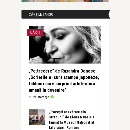
CĂRȚILE TANGO
CĂRȚI
„Pe:trecere” de Ruxandra Donose.
„Scrierile ei sunt stampe japoneze,
tablouri care surprind arhitectura
umană în devenire”
de
revistatango
„Povești adevărate din
străbuni” de Elena Nane s-a
lansat la Muzeul Național al
Literaturii Române