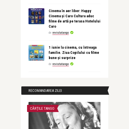
Cinema în aer liber: Happy
Cinema și Caro Cultura aduc
filme de artă pe terasa Hotelului
Caro
de
revistatango
1 iunie la cinema, cu întreaga
familie. Ziua Copilului cu filme
bune și surprize
de
revistatango
RECOMANDAREA ZILEI
CĂRȚILE TANGO