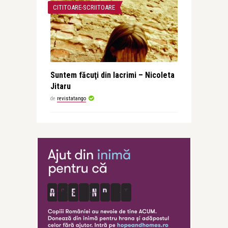
CITITOARE-SCRIITOARE
Suntem făcuţi din lacrimi – Nicoleta
Jitaru
de
revistatango