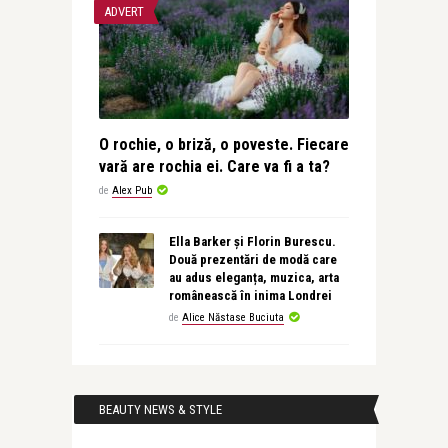
ADVERT
O rochie, o briză, o poveste. Fiecare
vară are rochia ei. Care va fi a ta?
de
Alex Pub
Ella Barker și Florin Burescu.
Două prezentări de modă care
au adus eleganța, muzica, arta
românească în inima Londrei
de
Alice Năstase Buciuta
BEAUTY NEWS & STYLE