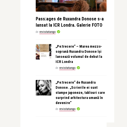
Pass:ages de Ruxandra Donose s-a
lansat la ICR Londra. Galerie FOTO
de
revistatango
„Pe:trecere” – Marea mezzo-
soprană Ruxandra Donose își
lansează volumul de debut la
ICR Londra
de
revistatango
„Pe:trecere” de Ruxandra
Donose. „Scrierile ei sunt
stampe japoneze, tablouri care
surprind arhitectura umană în
devenire”
de
revistatango