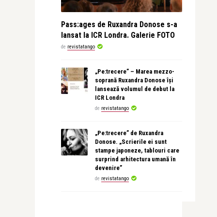
Pass:ages de Ruxandra Donose s-a
lansat la ICR Londra. Galerie FOTO
de
revistatango
„Pe:trecere” – Marea mezzo-
soprană Ruxandra Donose își
lansează volumul de debut la
ICR Londra
de
revistatango
„Pe:trecere” de Ruxandra
Donose. „Scrierile ei sunt
stampe japoneze, tablouri care
surprind arhitectura umană în
devenire”
de
revistatango