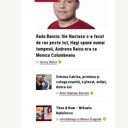
Radu Banciu: Ilie Nastase s-a facut
de ras peste tot, Hagi spune numai
tampenii, Andreea Raicu era ca
Monica Columbeanu
de
Corina Stoica
Simona Catrina, prietena și
colega noastră, a plecat, astăzi,
dintre noi
de
Alice Năstase Buciuta
Then & Now – Mihaela
Radulescu
de
revistatango.ro Marea Dragoste