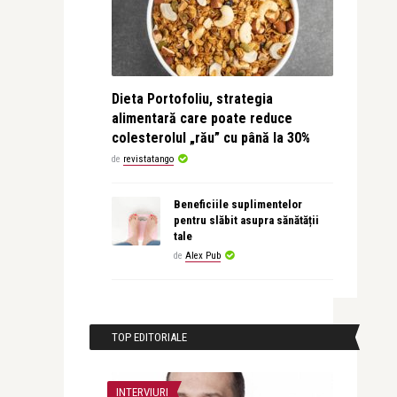
Dieta Portofoliu, strategia
alimentară care poate reduce
colesterolul „rău” cu până la 30%
de
revistatango
Beneficiile suplimentelor
pentru slăbit asupra sănătății
tale
de
Alex Pub
TOP EDITORIALE
INTERVIURI