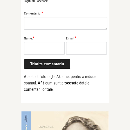
Login cu Facebook
*
Comentariu:
*
*
Nume:
Email:
Acest sit folosește Akismet pentru a reduce
spamul.
Află cum sunt procesate datele
comentariilor tale
.