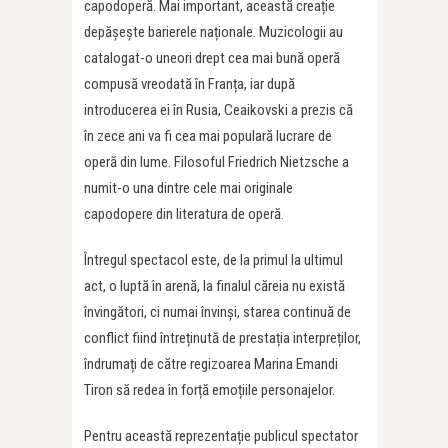
capodoperă. Mai important, această creație
depășește barierele naționale. Muzicologii au
catalogat-o uneori drept cea mai bună operă
compusă vreodată în Franța, iar după
introducerea ei în Rusia, Ceaikovski a prezis că
în zece ani va fi cea mai populară lucrare de
operă din lume. Filosoful Friedrich Nietzsche a
numit-o una dintre cele mai originale
capodopere din literatura de operă.
Întregul spectacol este, de la primul la ultimul
act, o luptă în arenă, la finalul căreia nu există
învingători, ci numai învinși, starea continuă de
conflict fiind întreținută de prestația interpreților,
îndrumați de către regizoarea Marina Emandi
Tiron să redea în forță emoțiile personajelor.
Pentru această reprezentație publicul spectator