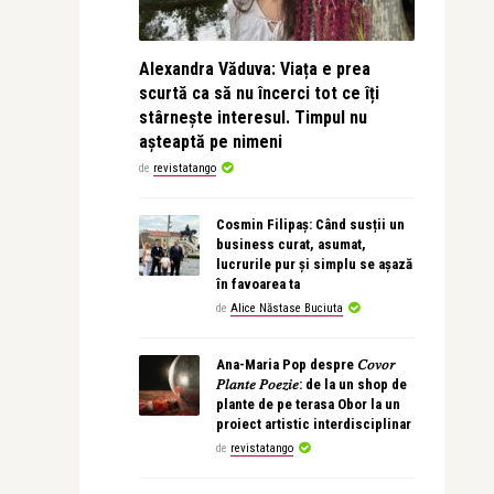
Alexandra Văduva: Viața e prea
scurtă ca să nu încerci tot ce îți
stârnește interesul. Timpul nu
așteaptă pe nimeni
de
revistatango
Cosmin Filipaș: Când susții un
business curat, asumat,
lucrurile pur și simplu se așază
în favoarea ta
de
Alice Năstase Buciuta
Ana-Maria Pop despre 𝐶𝑜𝑣𝑜𝑟
𝑃𝑙𝑎𝑛𝑡𝑒 𝑃𝑜𝑒𝑧𝑖𝑒: de la un shop de
plante de pe terasa Obor la un
proiect artistic interdisciplinar
de
revistatango