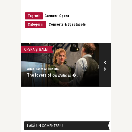
·
Tag-uri:
Carmen
Opera
Categorii:
Concerte & Spectacole
OPERA ȘI BALET
OPERA ȘI BALET
Alice Năstase Buciuta
Alice Năstase B
.
The lovers of 𝑈𝑛 𝐵𝑎𝑙𝑙𝑜 𝑖𝑛 � ...
Zece ani de p
Triumful Ruxa
LASĂ UN COMENTARIU: