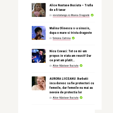
Alice Nastase Buciuta – Trufia
de a fi tanar
de
revistatango.ro Marea Dragoste
Malina Olinescu s-a sinucis,
dupa o mare si trista dragoste
de
Simona Catrina
Nicu Covaci: Tot ce mi-am
propus in viata am reusit! Dar
ce pret am platit…
de
Alice Năstase Buciuta
AURORA LIICEANU: Barbatii
inca doresc sa fie protectori cu
femeile, dar femeile nu mai au
nevoie de protectia lor
de
Alice Năstase Buciuta