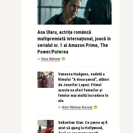
Ana Ularu, actrița româncă
multipremiată internațional, joacă în
serialul nr. 1 al Amazon Prime, The
Power/Puterea
de
Ilona Năstase
Vanessa Hudgens, vedetă a
filmului “A doua șansă”, alături
de Jennifer Lopez: Filmul
acesta va oferi femeilor și
fetelor mai multă încredere în
ele
de
Alice Năstase Buciuta
Sebastian Stan: Ce șanse aș fi
avut să ajung la Hollywood,