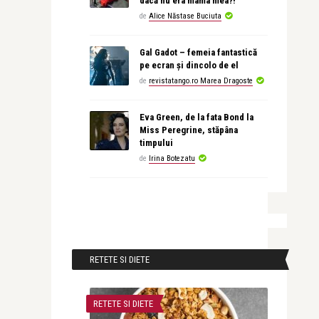
dacă nu era mama mea?!
de
Alice Năstase Buciuta
Gal Gadot – femeia fantastică
pe ecran și dincolo de el
de
revistatango.ro Marea Dragoste
Eva Green, de la fata Bond la
Miss Peregrine, stăpâna
timpului
de
Irina Botezatu
RETETE SI DIETE
RETETE SI DIETE