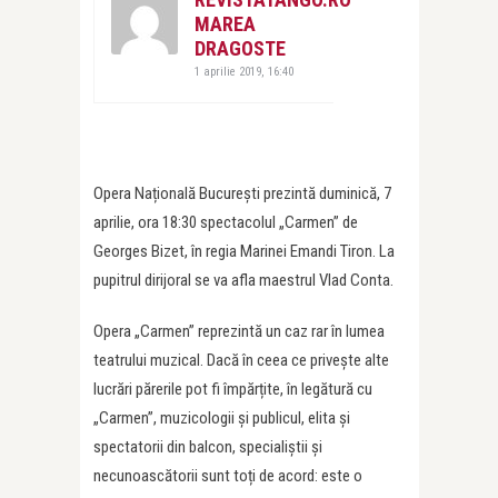
MAREA
DRAGOSTE
1 aprilie 2019, 16:40
Opera Națională București prezintă duminică, 7
aprilie, ora 18:30 spectacolul „Carmen” de
Georges Bizet, în regia Marinei Emandi Tiron. La
pupitrul dirijoral se va afla maestrul Vlad Conta.
Opera „Carmen” reprezintă un caz rar în lumea
teatrului muzical. Dacă în ceea ce privește alte
lucrări părerile pot fi împărțite, în legătură cu
„Carmen”, muzicologii și publicul, elita și
spectatorii din balcon, specialiștii și
necunoascătorii sunt toți de acord: este o