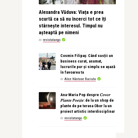
Alexandra Văduva: Viața e prea
scurtă ca să nu încerci tot ce îți
stârnește interesul. Timpul nu
așteaptă pe nimeni
de
revistatango
Cosmin Filipaș: Când susții un
business curat, asumat,
lucrurile pur și simplu se așază
în favoarea ta
de
Alice Năstase Buciuta
Ana-Maria Pop despre 𝐶𝑜𝑣𝑜𝑟
𝑃𝑙𝑎𝑛𝑡𝑒 𝑃𝑜𝑒𝑧𝑖𝑒: de la un shop de
plante de pe terasa Obor la un
proiect artistic interdisciplinar
de
revistatango