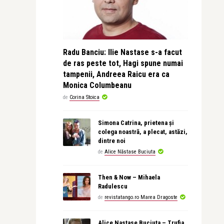
Radu Banciu: Ilie Nastase s-a facut
de ras peste tot, Hagi spune numai
tampenii, Andreea Raicu era ca
Monica Columbeanu
de
Corina Stoica
Simona Catrina, prietena și
colega noastră, a plecat, astăzi,
dintre noi
de
Alice Năstase Buciuta
Then & Now – Mihaela
Radulescu
de
revistatango.ro Marea Dragoste
Alice Nastase Buciuta – Trufia