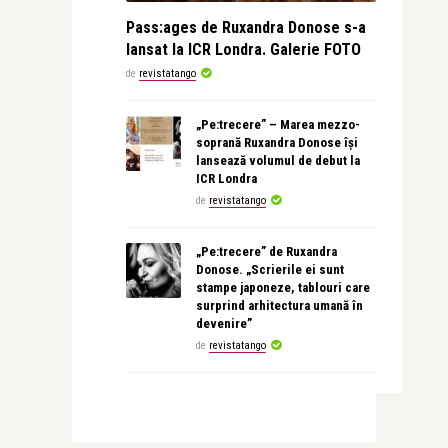
Pass:ages de Ruxandra Donose s-a
lansat la ICR Londra. Galerie FOTO
de
revistatango
„Pe:trecere” – Marea mezzo-
soprană Ruxandra Donose își
lansează volumul de debut la
ICR Londra
de
revistatango
„Pe:trecere” de Ruxandra
Donose. „Scrierile ei sunt
stampe japoneze, tablouri care
surprind arhitectura umană în
devenire”
de
revistatango