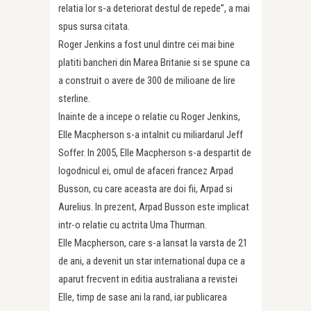
relatia lor s-a deteriorat destul de repede”, a mai
spus sursa citata.
Roger Jenkins a fost unul dintre cei mai bine
platiti bancheri din Marea Britanie si se spune ca
a construit o avere de 300 de milioane de lire
sterline.
Inainte de a incepe o relatie cu Roger Jenkins,
Elle Macpherson s-a intalnit cu miliardarul Jeff
Soffer. In 2005, Elle Macpherson s-a despartit de
logodnicul ei, omul de afaceri francez Arpad
Busson, cu care aceasta are doi fii, Arpad si
Aurelius. In prezent, Arpad Busson este implicat
intr-o relatie cu actrita Uma Thurman.
Elle Macpherson, care s-a lansat la varsta de 21
de ani, a devenit un star international dupa ce a
aparut frecvent in editia australiana a revistei
Elle, timp de sase ani la rand, iar publicarea