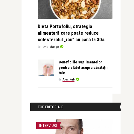
Dieta Portofoliu, strategia
alimentară care poate reduce
colesterolul „rău” cu până la 30%
de
revistatango
Beneficiile suplimentelor
pentru slăbit asupra sănătății
tale
de
Alex Pub
TOP EDITORIALE
INTERVIURI