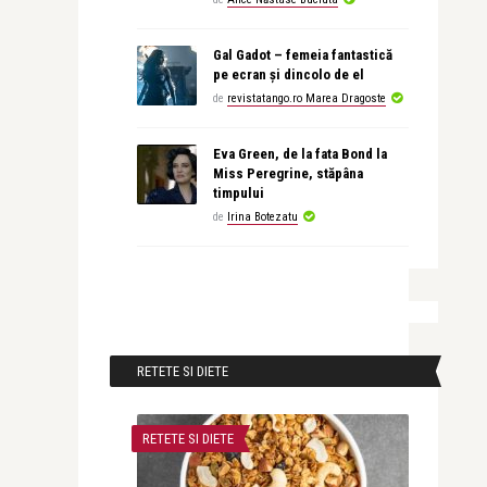
Gal Gadot – femeia fantastică
pe ecran și dincolo de el
de
revistatango.ro Marea Dragoste
Eva Green, de la fata Bond la
Miss Peregrine, stăpâna
timpului
de
Irina Botezatu
RETETE SI DIETE
RETETE SI DIETE