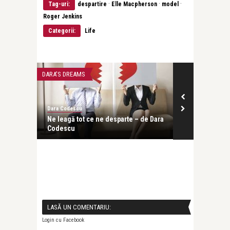
·
·
·
Tag-uri:
despartire
Elle Macpherson
model
Roger Jenkins
Categorii:
Life
DARA'S DREAMS
CEA MAI FRUMOA
Dara Codescu
revistatango.ro
Ne leagă tot ce ne desparte – de Dara
Adrian Păunes
Codescu
LASĂ UN COMENTARIU:
Login cu Facebook