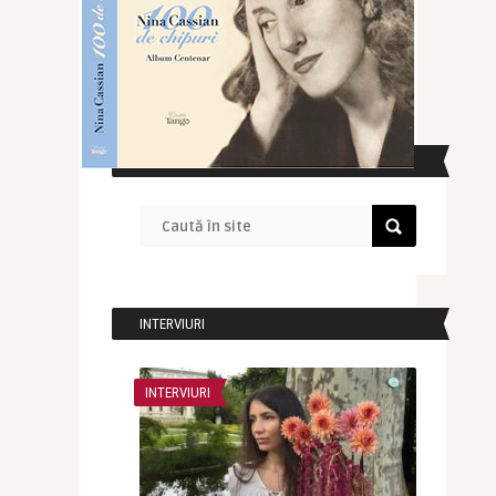
CAUTĂ ÎN SITE
INTERVIURI
INTERVIURI