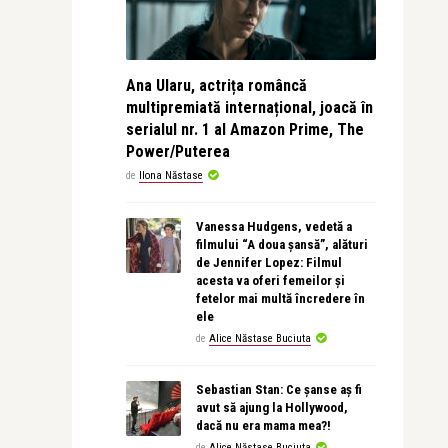
Ana Ularu, actrița româncă
multipremiată internațional, joacă în
serialul nr. 1 al Amazon Prime, The
Power/Puterea
de
Ilona Năstase
Vanessa Hudgens, vedetă a
filmului “A doua șansă”, alături
de Jennifer Lopez: Filmul
acesta va oferi femeilor și
fetelor mai multă încredere în
ele
de
Alice Năstase Buciuta
Sebastian Stan: Ce șanse aș fi
avut să ajung la Hollywood,
dacă nu era mama mea?!
de
Alice Năstase Buciuta