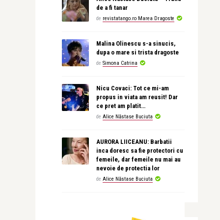
de a fi tanar
de
revistatango.ro Marea Dragoste
Malina Olinescu s-a sinucis,
dupa o mare si trista dragoste
de
Simona Catrina
Nicu Covaci: Tot ce mi-am
propus in viata am reusit! Dar
ce pret am platit…
de
Alice Năstase Buciuta
AURORA LIICEANU: Barbatii
inca doresc sa fie protectori cu
femeile, dar femeile nu mai au
nevoie de protectia lor
de
Alice Năstase Buciuta