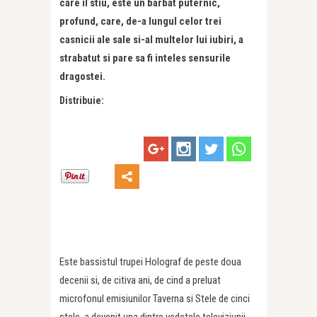
care il stiu, este un barbat puternic,
profund, care, de-a lungul celor trei
casnicii ale sale si-al multelor lui iubiri, a
strabatut si pare sa fi inteles sensurile
dragostei.
Distribuie:
Este bassistul trupei Holograf de peste doua
decenii si, de citiva ani, de cind a preluat
microfonul emisiunilor Taverna si Stele de cinci
stele, a devenit una dintre vedetele televiziunii