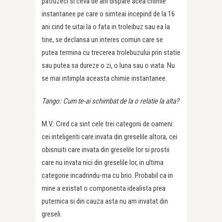
patruzeci si ceva de ani dispare acea chimie
instantanee pe care o simteai incepind de la 16
ani cind te uitai la o fata in troleibuz sau ea la
tine, se declansa un interes comun care se
putea termina cu trecerea trolebuzului prin statie
sau putea sa dureze o zi, o luna sau o viata. Nu
se mai intimpla aceasta chimie instantanee.
Tango: Cum te-ai schimbat de la o relatie la alta?
M.V.: Cred ca sint cele trei categorii de oameni:
cei inteligenti care invata din greselile altora, cei
obisnuiti care invata din greselile lor si prostii
care nu invata nici din greselile lor, in ultima
categorie incadrindu-ma cu brio. Probabil ca in
mine a existat o componenta idealista prea
puternica si din cauza asta nu am invatat din
greseli.