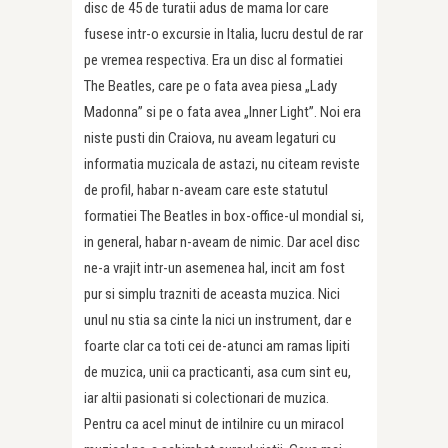
disc de 45 de turatii adus de mama lor care
fusese intr-o excursie in Italia, lucru destul de rar
pe vremea respectiva. Era un disc al formatiei
The Beatles, care pe o fata avea piesa „Lady
Madonna” si pe o fata avea „Inner Light”. Noi era
niste pusti din Craiova, nu aveam legaturi cu
informatia muzicala de astazi, nu citeam reviste
de profil, habar n-aveam care este statutul
formatiei The Beatles in box-office-ul mondial si,
in general, habar n-aveam de nimic. Dar acel disc
ne-a vrajit intr-un asemenea hal, incit am fost
pur si simplu trazniti de aceasta muzica. Nici
unul nu stia sa cinte la nici un instrument, dar e
foarte clar ca toti cei de-atunci am ramas lipiti
de muzica, unii ca practicanti, asa cum sint eu,
iar altii pasionati si colectionari de muzica.
Pentru ca acel minut de intilnire cu un miracol