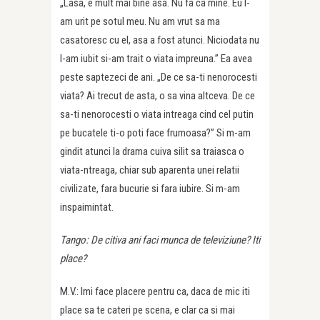
„Lasa, e mult mai bine asa. Nu fa ca mine. Eu l-
am urit pe sotul meu. Nu am vrut sa ma
casatoresc cu el, asa a fost atunci. Niciodata nu
l-am iubit si-am trait o viata impreuna.” Ea avea
peste saptezeci de ani. „De ce sa-ti nenorocesti
viata? Ai trecut de asta, o sa vina altceva. De ce
sa-ti nenorocesti o viata intreaga cind cel putin
pe bucatele ti-o poti face frumoasa?” Si m-am
gindit atunci la drama cuiva silit sa traiasca o
viata-ntreaga, chiar sub aparenta unei relatii
civilizate, fara bucurie si fara iubire. Si m-am
inspaimintat.
Tango: De citiva ani faci munca de televiziune? Iti
place?
M.V.: Imi face placere pentru ca, daca de mic iti
place sa te cateri pe scena, e clar ca si mai