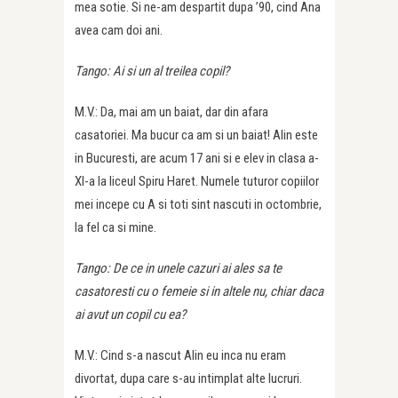
mea sotie. Si ne-am despartit dupa ’90, cind Ana
avea cam doi ani.
Tango: Ai si un al treilea copil?
M.V.: Da, mai am un baiat, dar din afara
casatoriei. Ma bucur ca am si un baiat! Alin este
in Bucuresti, are acum 17 ani si e elev in clasa a-
XI-a la liceul Spiru Haret. Numele tuturor copiilor
mei incepe cu A si toti sint nascuti in octombrie,
la fel ca si mine.
Tango: De ce in unele cazuri ai ales sa te
casatoresti cu o femeie si in altele nu, chiar daca
ai avut un copil cu ea?
M.V.: Cind s-a nascut Alin eu inca nu eram
divortat, dupa care s-au intimplat alte lucruri.