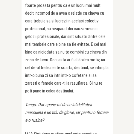
foarte proasta pentru ca e un lucru mai mult
decit incomod de a avea o relatie cu cineva cu
care trebuie sa si lucrezi in acelasi colectiv
profesional, nu neaparat din cauza vreunei
gelozii profesionale, dar sint situatii dintre cele
mai tembele care e bine sa fie evitate. E cel mai
bine ca niciodata sa nu te combini cu cineva din
zona de lucru. Deci asta ar fi al doilea motiv, iar
cel de-al treilea este soarta, destinul, se intimpla
intr-o buna zi sa intri intr-o cofetarie si sa
zaresti o femeie care-ti ia rasuflarea. Si nu te
poti pune in calea destinului.
Tango: Dar spune-mi de ce infidelitatea
masculina e un titlu de glorie, iar pentru o femeie
e o rusine?
M.V.: Sint doua motive: unul este genetico-