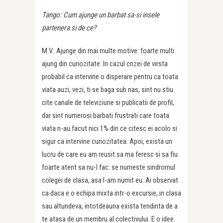
Tango: Cum ajunge un barbat sa-si insele
partenera si de ce?
M.V.: Ajunge din mai multe motive: foarte multi
ajung din curiozitate. In cazul crizei de virsta
probabil ca intervine o disperare pentru ca toata
viata auzi, vezi, ti se baga sub nas, sint nu stiu
cite canale de televiziune si publicatii de profil,
dar sint numerosi barbati frustrati care toata
viata n-au facut nici 1% din ce citesc ei acolo si
sigur ca intervine curiozitatea. Apoi, exista un
lucru de care eu am reusit sa ma feresc si sa fiu
foarte atent sa nu-l fac: se numeste sindromul
colegei de clasa, asa l-am numit eu. Ai observat
ca daca e o echipa mixta intr-o excursie, in clasa
sau altundeva, intotdeauna exista tendinta de a
te atasa de un membru al colectivului. E o idee