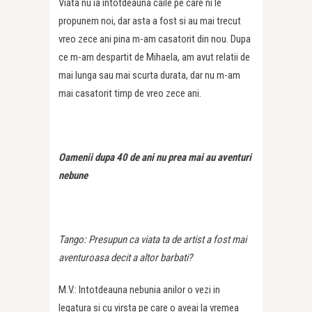
Viata nu ia intotdeauna caile pe care ni le
propunem noi, dar asta a fost si au mai trecut
vreo zece ani pina m-am casatorit din nou. Dupa
ce m-am despartit de Mihaela, am avut relatii de
mai lunga sau mai scurta durata, dar nu m-am
mai casatorit timp de vreo zece ani.
Oamenii dupa 40 de ani nu prea mai au aventuri
nebune
Tango: Presupun ca viata ta de artist a fost mai
aventuroasa decit a altor barbati?
M.V.: Intotdeauna nebunia anilor o vezi in
legatura si cu virsta pe care o aveai la vremea