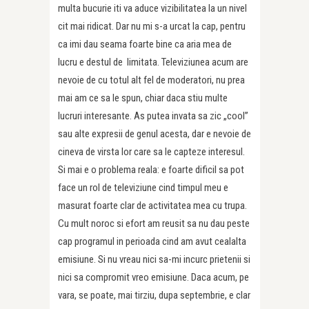
multa bucurie iti va aduce vizibilitatea la un nivel
cit mai ridicat. Dar nu mi s-a urcat la cap, pentru
ca imi dau seama foarte bine ca aria mea de
lucru e destul de limitata. Televiziunea acum are
nevoie de cu totul alt fel de moderatori, nu prea
mai am ce sa le spun, chiar daca stiu multe
lucruri interesante. As putea invata sa zic „cool”
sau alte expresii de genul acesta, dar e nevoie de
cineva de virsta lor care sa le capteze interesul.
Si mai e o problema reala: e foarte dificil sa pot
face un rol de televiziune cind timpul meu e
masurat foarte clar de activitatea mea cu trupa.
Cu mult noroc si efort am reusit sa nu dau peste
cap programul in perioada cind am avut cealalta
emisiune. Si nu vreau nici sa-mi incurc prietenii si
nici sa compromit vreo emisiune. Daca acum, pe
vara, se poate, mai tirziu, dupa septembrie, e clar