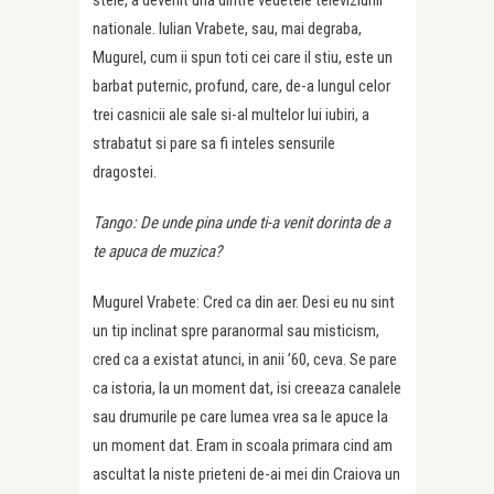
nationale. Iulian Vrabete, sau, mai degraba,
Mugurel, cum ii spun toti cei care il stiu, este un
barbat puternic, profund, care, de-a lungul celor
trei casnicii ale sale si-al multelor lui iubiri, a
strabatut si pare sa fi inteles sensurile
dragostei.
Tango: De unde pina unde ti-a venit dorinta de a
te apuca de muzica?
Mugurel Vrabete: Cred ca din aer. Desi eu nu sint
un tip inclinat spre paranormal sau misticism,
cred ca a existat atunci, in anii ’60, ceva. Se pare
ca istoria, la un moment dat, isi creeaza canalele
sau drumurile pe care lumea vrea sa le apuce la
un moment dat. Eram in scoala primara cind am
ascultat la niste prieteni de-ai mei din Craiova un