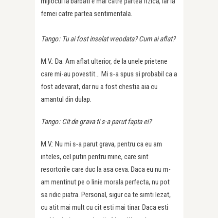
mijlocul la barbati e mai catre partea fizica, iar la
femei catre partea sentimentala.
Tango: Tu ai fost inselat vreodata? Cum ai aflat?
M.V.: Da. Am aflat ulterior, de la unele prietene
care mi-au povestit… Mi s-a spus si probabil ca a
fost adevarat, dar nu a fost chestia aia cu
amantul din dulap.
Tango: Cit de grava ti s-a parut fapta ei?
M.V.: Nu mi s-a parut grava, pentru ca eu am
inteles, cel putin pentru mine, care sint
resortorile care duc la asa ceva. Daca eu nu m-
am mentinut pe o linie morala perfecta, nu pot
sa ridic piatra. Personal, sigur ca te simti lezat,
cu atit mai mult cu cit esti mai tinar. Daca esti