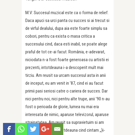
M.V: Succesul muzical este ca o forma de relief.
Daca apuci sa urci panta cu succes si ai trecut si
de virful dealului, dupa aia este foarte simplu sa
cobori, pentru ca exista o masa critica a
succesului cind, daca esti inabil, se poate alege
praful de tot ce-ai facut. România, e-adevarat,
niciodata n-a fost foarte generoasa cu artistii ei
prezenti, intotdeauna i-a descoperit mult mai
tirziu. Am reusit sa urcam succesul asta in anii
de inceput, eu am venit in ’87, cind ei au facut
primii pasi seriosi catre o cariera de succes. Dar
nici pentru noi, nici pentru alte trupe, anii ’90 n-au
fost o perioada de glorie, lumea nu mai era
interesata de nimic, aparuse televizorul, aparuse
strainatatea. Am reusit sa supravietuim si am
reusit sa revenim. Intotdeauna cind cintam „}i-