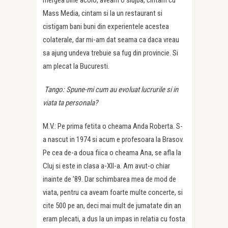
Mass Media, cintam si la un restaurant si
cistigam bani buni din experientele acestea
colaterale, dar mi-am dat seama ca daca vreau
sa ajung undeva trebuie sa fug din provincie. Si
am plecat la Bucuresti.
Tango: Spune-mi cum au evoluat lucrurile si in
viata ta personala?
M.V.: Pe prima fetita o cheama Anda Roberta. S-
a nascut in 1974 si acum e profesoara la Brasov.
Pe cea de-a doua fiica o cheama Ana, se afla la
Cluj si este in clasa a-XII-a. Am avut-o chiar
inainte de ’89. Dar schimbarea mea de mod de
viata, pentru ca aveam foarte multe concerte, si
cite 500 pe an, deci mai mult de jumatate din an
eram plecati, a dus la un impas in relatia cu fosta