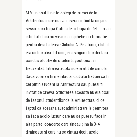
M.V.: In anul II, niste colegi de-ai mei de la
Arhitectura care ma vazusera cintind la un jam
session cu trupa Catenele, o trupa de fete, m-au
intrebat daca nu vreau sa injghebez o formatie
pentru deschiderea Clubului A. Pe atunci, clubul
era un loc absolut unic, era singurul loc din tara
condus efectiv de studenti, gestionat si
frecventat. Intrarea acolo nu era atit de simpla.
Daca voiai sa fii membru al clubului trebuia sa fii
cel putin student la Arhitectura sau puteai fi
invitat de cineva. Strictetea aceasta nu era doar
de fasonul studentilor de la Arhitectura, ci de
faptul ca aceasta autoadministrare le permitea
sa faca acolo lucruri care nu se puteau face in
alta parte, concerte care tineau pina la 3-4
dimineata si care nu se cintau decit acolo.