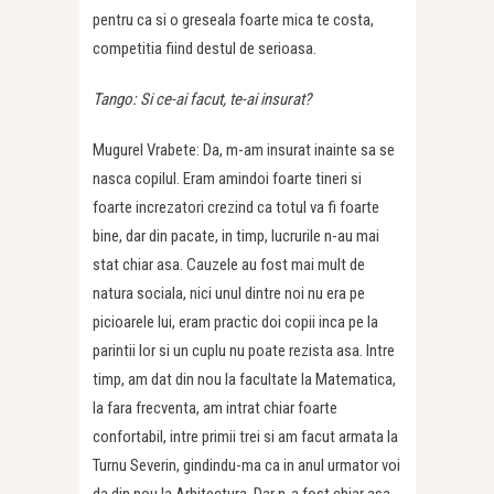
pentru ca si o greseala foarte mica te costa,
competitia fiind destul de serioasa.
Tango: Si ce-ai facut, te-ai insurat?
Mugurel Vrabete: Da, m-am insurat inainte sa se
nasca copilul. Eram amindoi foarte tineri si
foarte increzatori crezind ca totul va fi foarte
bine, dar din pacate, in timp, lucrurile n-au mai
stat chiar asa. Cauzele au fost mai mult de
natura sociala, nici unul dintre noi nu era pe
picioarele lui, eram practic doi copii inca pe la
parintii lor si un cuplu nu poate rezista asa. Intre
timp, am dat din nou la facultate la Matematica,
la fara frecventa, am intrat chiar foarte
confortabil, intre primii trei si am facut armata la
Turnu Severin, gindindu-ma ca in anul urmator voi
da din nou la Arhitectura. Dar n-a fost chiar asa,