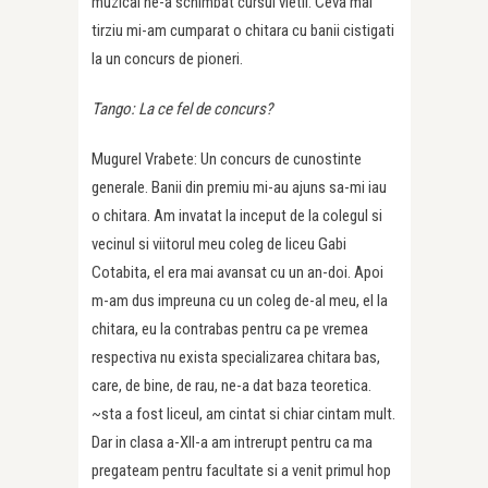
muzical ne-a schimbat cursul vietii. Ceva mai
tirziu mi-am cumparat o chitara cu banii cistigati
la un concurs de pioneri.
Tango: La ce fel de concurs?
Mugurel Vrabete: Un concurs de cunostinte
generale. Banii din premiu mi-au ajuns sa-mi iau
o chitara. Am invatat la inceput de la colegul si
vecinul si viitorul meu coleg de liceu Gabi
Cotabita, el era mai avansat cu un an-doi. Apoi
m-am dus impreuna cu un coleg de-al meu, el la
chitara, eu la contrabas pentru ca pe vremea
respectiva nu exista specializarea chitara bas,
care, de bine, de rau, ne-a dat baza teoretica.
~sta a fost liceul, am cintat si chiar cintam mult.
Dar in clasa a-XII-a am intrerupt pentru ca ma
pregateam pentru facultate si a venit primul hop