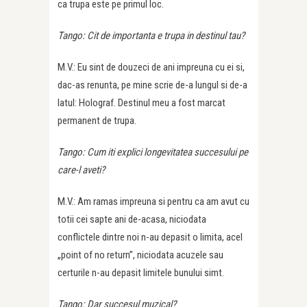
ca trupa este pe primul loc.
Tango: Cit de importanta e trupa in destinul tau?
M.V.: Eu sint de douzeci de ani impreuna cu ei si,
dac-as renunta, pe mine scrie de-a lungul si de-a
latul: Holograf. Destinul meu a fost marcat
permanent de trupa.
Tango: Cum iti explici longevitatea succesului pe
care-l aveti?
M.V.: Am ramas impreuna si pentru ca am avut cu
totii cei sapte ani de-acasa, niciodata
conflictele dintre noi n-au depasit o limita, acel
„point of no return”, niciodata acuzele sau
certurile n-au depasit limitele bunului simt.
Tango: Dar succesul muzical?