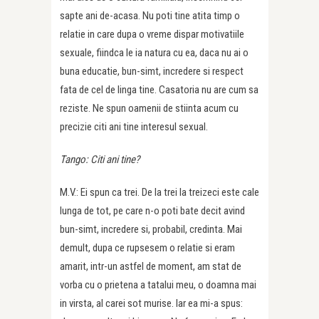
sapte ani de-acasa. Nu poti tine atita timp o
relatie in care dupa o vreme dispar motivatiile
sexuale, fiindca le ia natura cu ea, daca nu ai o
buna educatie, bun-simt, incredere si respect
fata de cel de linga tine. Casatoria nu are cum sa
reziste. Ne spun oamenii de stiinta acum cu
precizie citi ani tine interesul sexual.
Tango: Citi ani tine?
M.V.: Ei spun ca trei. De la trei la treizeci este cale
lunga de tot, pe care n-o poti bate decit avind
bun-simt, incredere si, probabil, credinta. Mai
demult, dupa ce rupsesem o relatie si eram
amarit, intr-un astfel de moment, am stat de
vorba cu o prietena a tatalui meu, o doamna mai
in virsta, al carei sot murise. Iar ea mi-a spus: