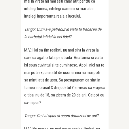
mai in virsta nu mai esti chiar atit pentru ca
intelegi lumea, intelegi oamenii si mai ales
intelegi importanta reala a lucrului.
Tango: Cum s-a petrecut in viata ta trecerea de
la barbatul infidel la cel fidel?
M.V.: Hai sa fim realisti, nu mai sint la virsta la
care sa agat o fata pe strada. Anatomia si viata
isi spun cuvintul si te cumintesc. Apoi, nici nu te
mai poti expune atit de usor si nici nu mai poti
sa minti atit de usor. Sa presupunem ca sint in
turneu in orasul X din judetul Y si vreau sa vrajesc
o tipa nu de 18, sa zicem de 20 de ani. Ce pot eu
sa-i spun?
Tango: Ce i-ai spus si acum douazeci de ani?
M.V.: Nu merge, nu mai avem acelasi limbaj, nu