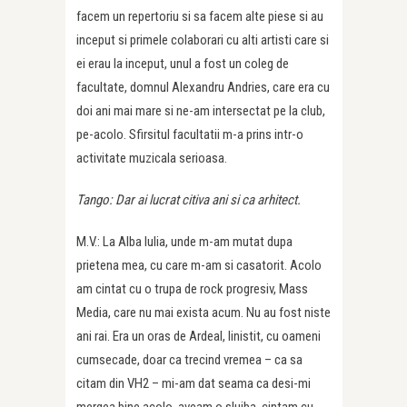
facem un repertoriu si sa facem alte piese si au
inceput si primele colaborari cu alti artisti care si
ei erau la inceput, unul a fost un coleg de
facultate, domnul Alexandru Andries, care era cu
doi ani mai mare si ne-am intersectat pe la club,
pe-acolo. Sfirsitul facultatii m-a prins intr-o
activitate muzicala serioasa.
Tango: Dar ai lucrat citiva ani si ca arhitect.
M.V.: La Alba Iulia, unde m-am mutat dupa
prietena mea, cu care m-am si casatorit. Acolo
am cintat cu o trupa de rock progresiv, Mass
Media, care nu mai exista acum. Nu au fost niste
ani rai. Era un oras de Ardeal, linistit, cu oameni
cumsecade, doar ca trecind vremea – ca sa
citam din VH2 – mi-am dat seama ca desi-mi
mergea bine acolo, aveam o slujba, cintam cu