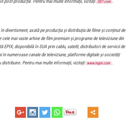
 în post-producție. Pentru mai multe informații, vizitați
.
007.com
ivertisment, axată pe producția și distribuția de filme și conținut de
re cele mai vaste arhive de film premium și programe de televiziune din
EPIX, disponibilă în SUA prin cablu, satelit, distribuitori de servicii de
ni în numeroase canale de televiziune, platforme digitale și societăți
distribuire. Pentru mai multe informații, vizitați
.
www.mgm.com