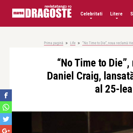
Celebritati
Litere
S
Prima pagină
Life
“No Time to Die”, noua reclamă Hei
“No Time to Die”,
Daniel Craig, lansat
al 25-le