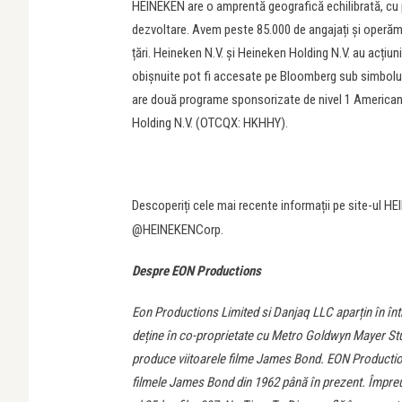
HEINEKEN are o amprentă geografică echilibrată, cu po
dezvoltare. Avem peste 85.000 de angajați și operăm fa
țări. Heineken N.V. și Heineken Holding N.V. au acțiu
obișnuite pot fi accesate pe Bloomberg sub simbolu
are două programe sponsorizate de nivel 1 American
Holding N.V. (OTCQX: HKHHY).
Descoperiți cele mai recente informații pe site-ul H
@HEINEKENCorp.
Despre EON Productions
Eon Productions Limited si Danjaq LLC aparțin în î
deține în co-proprietate cu Metro Goldwyn Mayer Stud
produce viitoarele filme James Bond. EON Productions
filmele James Bond din 1962 până în prezent. Împreun