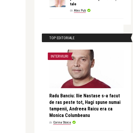
tale
de
Alex Pub
TOP EDITORIALE
INTERVIURI
Radu Banciu: Ilie Nastase s-a facut
de ras peste tot, Hagi spune numai
tampenii, Andreea Raicu era ca
Monica Columbeanu
de
Corina Stoica