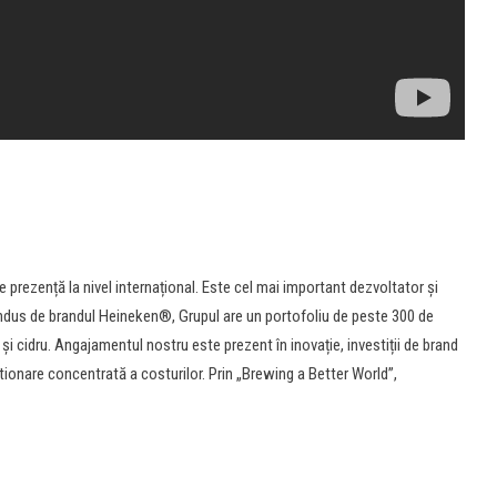
rezență la nivel internațional. Este cel mai important dezvoltator și
ndus de brandul Heineken®, Grupul are un portofoliu de peste 300 de
e și cidru. Angajamentul nostru este prezent în inovație, investiții de brand
stionare concentrată a costurilor. Prin „Brewing a Better World”,