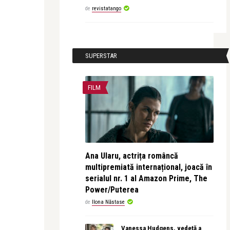
de
revistatango
SUPERSTAR
FILM
Ana Ularu, actrița româncă
multipremiată internațional, joacă în
serialul nr. 1 al Amazon Prime, The
Power/Puterea
de
Ilona Năstase
Vanessa Hudgens, vedetă a