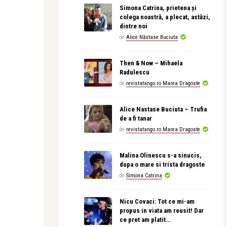
Simona Catrina, prietena și
colega noastră, a plecat, astăzi,
dintre noi
de
Alice Năstase Buciuta
Then & Now – Mihaela
Radulescu
de
revistatango.ro Marea Dragoste
Alice Nastase Buciuta – Trufia
de a fi tanar
de
revistatango.ro Marea Dragoste
Malina Olinescu s-a sinucis,
dupa o mare si trista dragoste
de
Simona Catrina
Nicu Covaci: Tot ce mi-am
propus in viata am reusit! Dar
ce pret am platit…