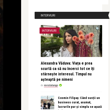
INTERVIURI
INTERVIURI
Alexandra Văduva: Viața e prea
scurtă ca să nu încerci tot ce îți
stârnește interesul. Timpul nu
așteaptă pe nimeni
de
revistatango
Cosmin Filipaș: Când susții un
business curat, asumat,
lucrurile pur și simplu se așază