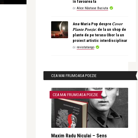
în favoarea ta
de
Alice Năstase Buciuta
Ana-Maria Pop despre 𝐶𝑜𝑣𝑜𝑟
𝑃𝑙𝑎𝑛𝑡𝑒 𝑃𝑜𝑒𝑧𝑖𝑒: de la un shop de
plante de pe terasa Obor la un
proiect artistic interdisciplinar
de
revistatango
CEA MAI FRUMOASA POEZIE
CEA MAI FRUMOASA POEZIE
Maxim Radu Niculai – Sens