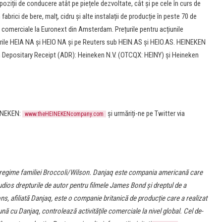
ziții de conducere atât pe piețele dezvoltate, cât și pe cele în curs de
brici de bere, malț, cidru și alte instalații de producție în peste 70 de
ni comerciale la Euronext din Amsterdam. Prețurile pentru acțiunile
rile HEIA NA și HEIO NA și pe Reuters sub HEIN.AS și HEIO.AS. HEINEKEN
 Depositary Receipt (ADR): Heineken N.V. (OTCQX: HEINY) și Heineken
EINEKEN:
și urmăriți-ne pe Twitter via
www.theHEINEKENcompany.com
ntregime familiei Broccoli/Wilson. Danjaq este compania americană care
ios drepturile de autor pentru filmele James Bond și dreptul de a
, afiliată Danjaq, este o companie britanică de producție care a realizat
ă cu Danjaq, controlează activitățile comerciale la nivel global. Cel de-