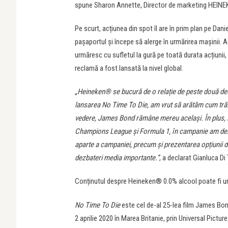
spune Sharon Annette, Director de marketing HEIN
Pe scurt, acțiunea din spot îl are în prim plan pe Dani
pașaportul și începe să alerge în urmărirea mașinii. 
urmăresc cu sufletul la gură pe toată durata acțiunii
reclamă a fost lansată la nivel global.
„Heineken® se bucură de o relație de peste două dec
lansarea No Time To Die, am vrut să arătăm cum trăi
vedere, James Bond rămâne mereu același. În plus, la 
Champions League și Formula 1, în campanie am de
aparte a campaniei, precum și prezentarea opțiunii di
dezbateri media importante.”
, a declarat Gianluca D
Conținutul despre Heineken® 0.0% alcool poate fi u
No Time To Die
este cel de-al 25-lea film James Bon
2 aprilie 2020 în Marea Britanie, prin Universal Pictur