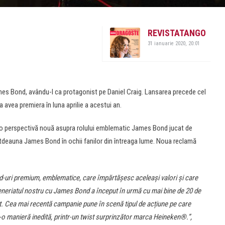
REVISTATANGO
31 ianuarie 2020, 20:01
s Bond, avându-l ca protagonist pe Daniel Craig. Lansarea precede cel
va avea premiera în luna aprilie a acestui an.
ră o perspectivă nouă asupra rolului emblematic James Bond jucat de
otdeauna James Bond în ochii fanilor din întreaga lume. Noua reclamă
-uri premium, emblematice, care împărtășesc aceleași valori și care
neriatul nostru cu James Bond a început în urmă cu mai bine de 20 de
t. Cea mai recentă campanie pune în scenă tipul de acțiune pe care
-o manieră inedită, printr-un twist surprinzător marca Heineken®.”,