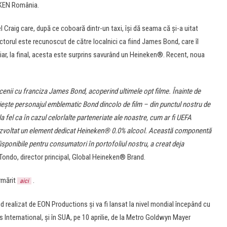
EKEN România.
el Craig care, după ce coboară dintr-un taxi, își dă seama că și-a uitat
Actorul este recunoscut de către localnici ca fiind James Bond, care îl
, iar, la final, acesta este surprins savurând un Heineken®. Recent, noua
enii cu franciza James Bond, acoperind ultimele opt filme. Înainte de
ește personajul emblematic Bond dincolo de film – din punctul nostru de
fel ca în cazul celorlalte parteneriate ale noastre, cum ar fi UEFA
zvoltat un element dedicat Heineken® 0.0% alcool. Această componentă
sponibile pentru consumatori în portofoliul nostru, a creat deja
i Tondo, director principal, Global Heineken® Brand.
rmărit
.
aici
d realizat de EON Productions și va fi lansat la nivel mondial începând cu
es International, și în SUA, pe 10 aprilie, de la Metro Goldwyn Mayer