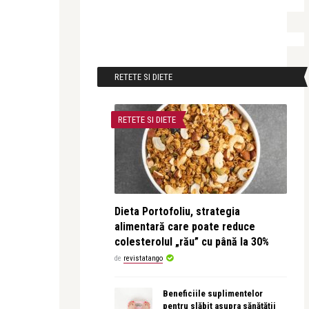
RETETE SI DIETE
RETETE SI DIETE
Dieta Portofoliu, strategia
alimentară care poate reduce
colesterolul „rău” cu până la 30%
de
revistatango
Beneficiile suplimentelor
pentru slăbit asupra sănătății