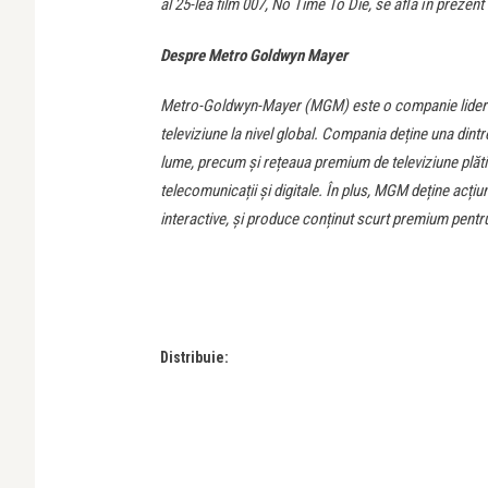
al 25-lea film 007, No Time To Die, se află în prezent
Despre Metro Goldwyn Mayer
Metro-Goldwyn-Mayer (MGM) este o companie lider în d
televiziune la nivel global. Compania deține una dint
lume, precum și rețeaua premium de televiziune plătită 
telecomunicații și digitale. În plus, MGM deține acțiu
interactive, și produce conținut scurt premium pentru 
Distribuie: