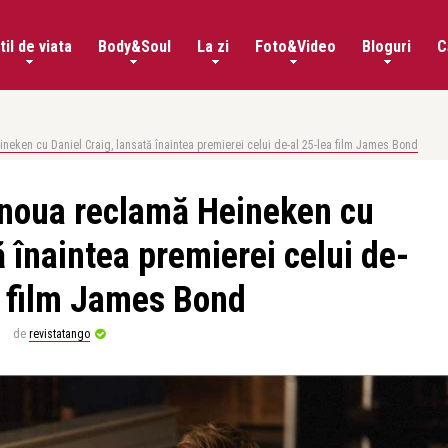
til de viata
Body&Soul
La zi
Foto&Video
Bloguri
C
neken cu Daniel Craig, lansată înaintea premierei celui de-al 25-lea film James Bond
 noua reclamă Heineken cu
ă înaintea premierei celui de-
a film James Bond
de
revistatango