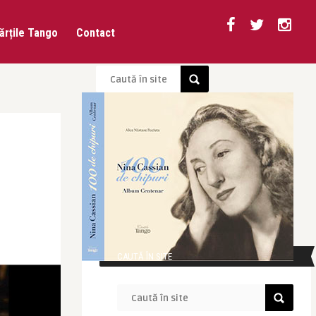
ărțile Tango
Contact
CAUTĂ ÎN SITE