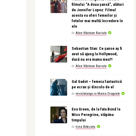
filmului “A doua șansă”, alături
de Jennifer Lopez: Filmul
acesta va oferi femeilor și
fetelor mai multă încredere în
ele
de
Alice Năstase Buciuta
Sebastian Stan: Ce șanse aș fi
avut să ajung la Hollywood,
dacă nu era mama mea?!
de
Alice Năstase Buciuta
Gal Gadot – femeia fantastică
pe ecran și dincolo de el
de
revistatango.ro Marea Dragoste
Eva Green, de la fata Bond la
Miss Peregrine, stăpâna
timpului
de
Irina Botezatu