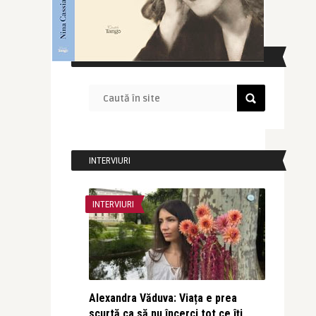
CAUTĂ ÎN SITE
INTERVIURI
INTERVIURI
Alexandra Văduva: Viața e prea
scurtă ca să nu încerci tot ce îți