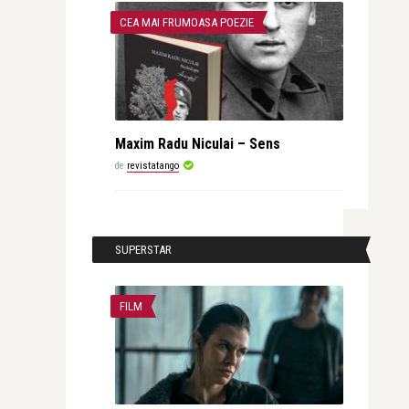
CEA MAI FRUMOASA POEZIE
Maxim Radu Niculai – Sens
de
revistatango
SUPERSTAR
FILM