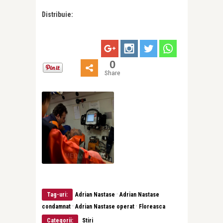
Distribuie:
0
Share
·
Tag-uri:
Adrian Nastase
Adrian Nastase
·
·
condamnat
Adrian Nastase operat
Floreasca
Categorii:
Stiri