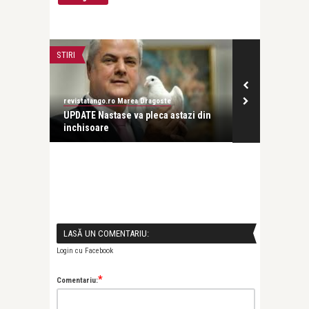
STIRI
STIRI
revistatango.ro Marea Dragoste
revistatango.ro
tignit in
UPDATE Nastase va pleca astazi din
Adrian Nastas
inchisoare
simpatic pen
LASĂ UN COMENTARIU:
Login cu Facebook
*
Comentariu: