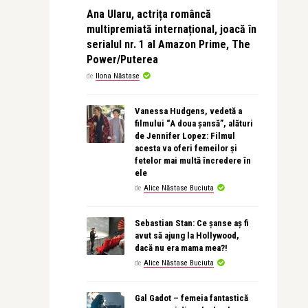
Ana Ularu, actrița româncă
multipremiată internațional, joacă în
serialul nr. 1 al Amazon Prime, The
Power/Puterea
de
Ilona Năstase
Vanessa Hudgens, vedetă a
filmului “A doua șansă”, alături
de Jennifer Lopez: Filmul
acesta va oferi femeilor și
fetelor mai multă încredere în
ele
de
Alice Năstase Buciuta
Sebastian Stan: Ce șanse aș fi
avut să ajung la Hollywood,
dacă nu era mama mea?!
de
Alice Năstase Buciuta
Gal Gadot – femeia fantastică