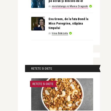
pe ecran și dincolo de el
de
revistatango.ro Marea Dragoste
Eva Green, de la fata Bond la
Miss Peregrine, stăpâna
timpului
de
Irina Botezatu
RETETE SI DIETE
RETETE SI DIETE