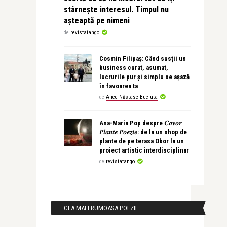
stârnește interesul. Timpul nu
așteaptă pe nimeni
de
revistatango
Cosmin Filipaș: Când susții un
business curat, asumat,
lucrurile pur și simplu se așază
în favoarea ta
de
Alice Năstase Buciuta
Ana-Maria Pop despre 𝐶𝑜𝑣𝑜𝑟
𝑃𝑙𝑎𝑛𝑡𝑒 𝑃𝑜𝑒𝑧𝑖𝑒: de la un shop de
plante de pe terasa Obor la un
proiect artistic interdisciplinar
de
revistatango
CEA MAI FRUMOASA POEZIE