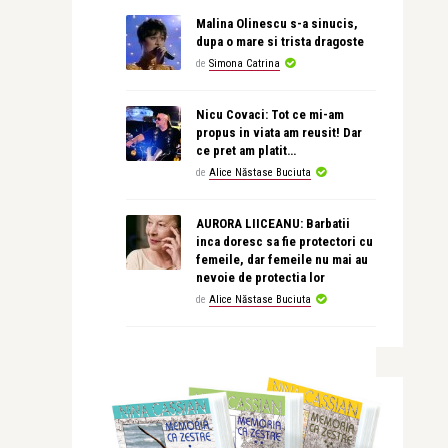
Malina Olinescu s-a sinucis,
dupa o mare si trista dragoste
de
Simona Catrina
Nicu Covaci: Tot ce mi-am
propus in viata am reusit! Dar
ce pret am platit…
de
Alice Năstase Buciuta
AURORA LIICEANU: Barbatii
inca doresc sa fie protectori cu
femeile, dar femeile nu mai au
nevoie de protectia lor
de
Alice Năstase Buciuta