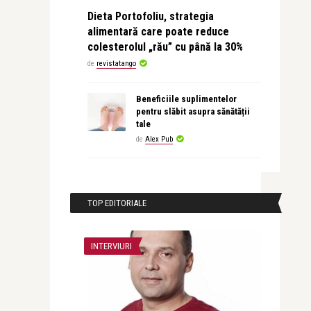
Dieta Portofoliu, strategia
alimentară care poate reduce
colesterolul „rău” cu până la 30%
de
revistatango
Beneficiile suplimentelor
pentru slăbit asupra sănătății
tale
de
Alex Pub
TOP EDITORIALE
INTERVIURI