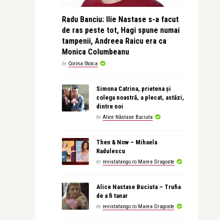
Radu Banciu: Ilie Nastase s-a facut
de ras peste tot, Hagi spune numai
tampenii, Andreea Raicu era ca
Monica Columbeanu
de
Corina Stoica
Simona Catrina, prietena și
colega noastră, a plecat, astăzi,
dintre noi
de
Alice Năstase Buciuta
Then & Now – Mihaela
Radulescu
de
revistatango.ro Marea Dragoste
Alice Nastase Buciuta – Trufia
de a fi tanar
de
revistatango.ro Marea Dragoste