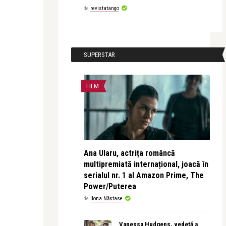
de
revistatango
SUPERSTAR
FILM
Ana Ularu, actrița româncă
multipremiată internațional, joacă în
serialul nr. 1 al Amazon Prime, The
Power/Puterea
de
Ilona Năstase
Vanessa Hudgens, vedetă a