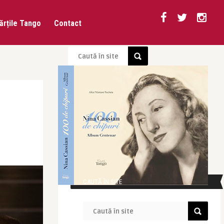
ărțile Tango
Contact
CAUTĂ ÎN SITE