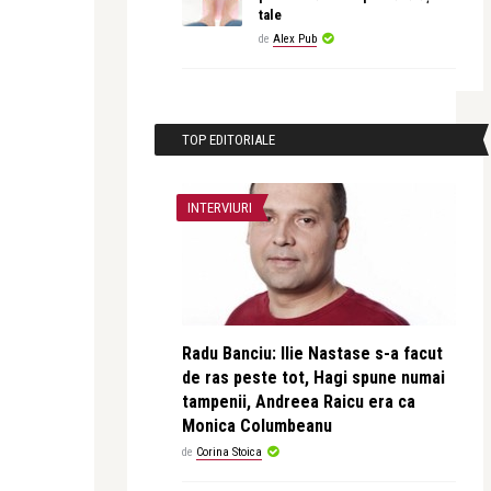
tale
de
Alex Pub
TOP EDITORIALE
INTERVIURI
Radu Banciu: Ilie Nastase s-a facut
de ras peste tot, Hagi spune numai
tampenii, Andreea Raicu era ca
Monica Columbeanu
de
Corina Stoica