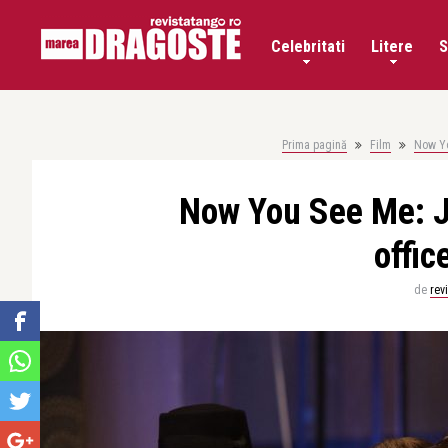
Celebritati
Litere
S
Prima pagină
Film
Now Yo
Now You See Me: Ja
offic
de
rev