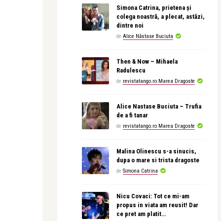
Simona Catrina, prietena și
colega noastră, a plecat, astăzi,
dintre noi
de
Alice Năstase Buciuta
Then & Now – Mihaela
Radulescu
de
revistatango.ro Marea Dragoste
Alice Nastase Buciuta – Trufia
de a fi tanar
de
revistatango.ro Marea Dragoste
Malina Olinescu s-a sinucis,
dupa o mare si trista dragoste
de
Simona Catrina
Nicu Covaci: Tot ce mi-am
propus in viata am reusit! Dar
ce pret am platit…