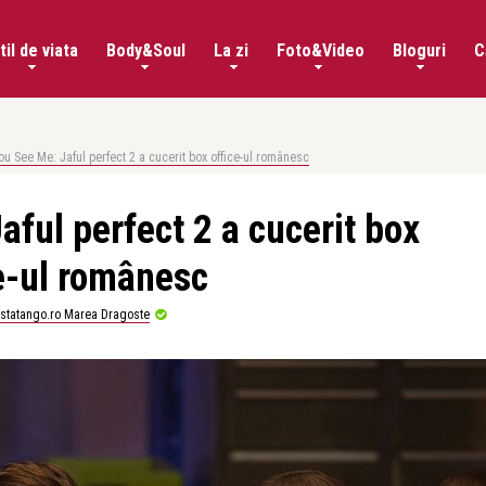
til de viata
Body&Soul
La zi
Foto&Video
Bloguri
C
u See Me: Jaful perfect 2 a cucerit box office-ul românesc
ful perfect 2 a cucerit box
e-ul românesc
istatango.ro Marea Dragoste