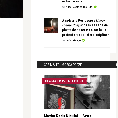
în favoarea ta
de
Alice Năstase Buciuta
Ana-Maria Pop despre 𝐶𝑜𝑣𝑜𝑟
𝑃𝑙𝑎𝑛𝑡𝑒 𝑃𝑜𝑒𝑧𝑖𝑒: de la un shop de
plante de pe terasa Obor la un
proiect artistic interdisciplinar
de
revistatango
CEA MAI FRUMOASA POEZIE
CEA MAI FRUMOASA POEZIE
Maxim Radu Niculai – Sens