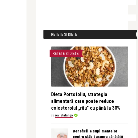
RETETE SI DIETE
RETETE SI DIETE
Dieta Portofoliu, strategia
alimentară care poate reduce
colesterolul „rău” cu până la 30%
de
revistatango
Beneficiile suplimentelor
pentru slăbit asupra sănătății