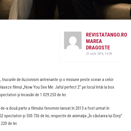
REVISTATANGO.RO
MAREA
DRAGOSTE
22 iunie 2016, 16:08
, trucurile de iluzionism antrenante şi o misiune peste ocean a celor
 plaseze filmul „Now You See Me: Jaful perfect 2” pe locul întâi la box
ectatori şi încasări de 1.029.253 de lei.
de-a două parte a filmului fenomen lansat în 2013 a fost urmat în
 spectatori şi 530.726 de lei, respectiv de animaţia „În căutarea lui Dory”
220 de lei.