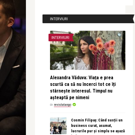
INTERVIURI
INTERVIURI
Alexandra Văduva: Viața e prea
scurtă ca să nu încerci tot ce îți
stârnește interesul. Timpul nu
așteaptă pe nimeni
de
revistatango
Cosmin Filipaș: Când susții un
business curat, asumat,
lucrurile pur și simplu se așază