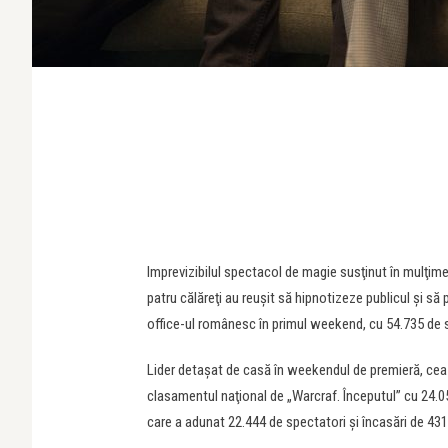
Imprevizibilul spectacol de magie susţinut în mulţime
patru călăreţi au reuşit să hipnotizeze publicul şi să
office-ul românesc în primul weekend, cu 54.735 de sp
Lider detaşat de casă în weekendul de premieră, cea 
clasamentul naţional de „Warcraf. Începutul” cu 24.052
care a adunat 22.444 de spectatori şi încasări de 431.