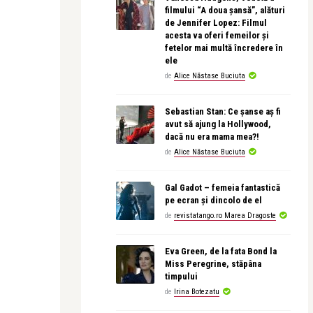
filmului “A doua șansă”, alături
de Jennifer Lopez: Filmul
acesta va oferi femeilor și
fetelor mai multă încredere în
ele
de
Alice Năstase Buciuta
Sebastian Stan: Ce șanse aș fi
avut să ajung la Hollywood,
dacă nu era mama mea?!
de
Alice Năstase Buciuta
Gal Gadot – femeia fantastică
pe ecran și dincolo de el
de
revistatango.ro Marea Dragoste
Eva Green, de la fata Bond la
Miss Peregrine, stăpâna
timpului
de
Irina Botezatu