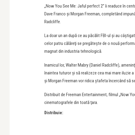
„Now You See Me: Jaful perfect 2” îi readuce în cent
Dave Franco şi Morgan Freeman, completând impunătoar
Radcliffe.
La doar un an după ce au păcălit FBI-ul şi au câştiga
celor patru călăreţi se pregăteşte de o nouă perfor
magnat din industria tehnologică.
Inamicul lor, Walter Mabry (Daniel Radcliffe), amenin
înaintea tuturor şi să realizeze cea mai mare iluzie a 
şi Morgan Freeman vor ridica ştafeta încercând să se
Distribuit de Freeman Entertainment, filmul „Now You 
cinematografele din toată ţara.
Distribuie: