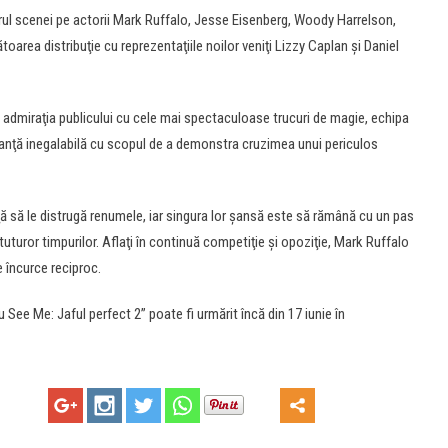
rul scenei pe actorii Mark Ruffalo, Jesse Eisenberg, Woody Harrelson,
ea distribuţie cu reprezentaţiile noilor veniţi Lizzy Caplan şi Daniel
t admiraţia publicului cu cele mai spectaculoase trucuri de magie, echipa
manţă inegalabilă cu scopul de a demonstra cruzimea unui periculos
ţă să le distrugă renumele, iar singura lor şansă este să rămână cu un pas
tuturor timpurilor. Aflaţi în continuă competiţie şi opoziţie, Mark Ruffalo
 încurce reciproc.
See Me: Jaful perfect 2” poate fi urmărit încă din 17 iunie în