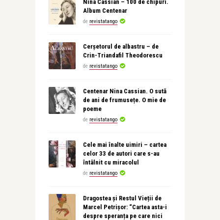
Nina Cassian – 100 de chipuri.
Album Centenar
de
revistatango
Cerșetorul de albastru – de
Crin-Triandafil Theodorescu
de
revistatango
Centenar Nina Cassian. O sută
de ani de frumusețe. O mie de
poeme
de
revistatango
Cele mai înalte uimiri – cartea
celor 33 de autori care s-au
întâlnit cu miracolul
de
revistatango
Dragostea și Restul Vieții de
Marcel Petrișor: “Cartea asta-i
despre speranța pe care nici