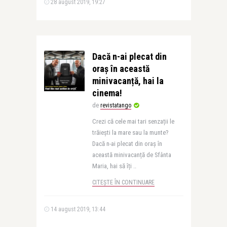
28 august 2019, 19:27
Dacă n-ai plecat din
oraș în această
minivacanță, hai la
cinema!
de
revistatango
Crezi că cele mai tari senzații le
trăiești la mare sau la munte?
Dacă n-ai plecat din oraș în
această minivacanță de Sfânta
Maria, hai să îți ..
CITEȘTE ÎN CONTINUARE
14 august 2019, 13:44