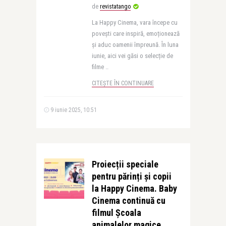
de
revistatango
La Happy Cinema, vara începe cu
povești care inspiră, emoționează
și aduc oamenii împreună. În luna
iunie, aici vei găsi o selecție de
filme ..
CITEȘTE ÎN CONTINUARE
9 iunie 2025, 10:51
Proiecții speciale
pentru părinți și copii
la Happy Cinema. Baby
Cinema continuă cu
filmul Școala
animalelor magice