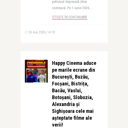
petrecut împreună chiar
contează. Pe 1 iunie 2026, ..
CITEȘTE ÎN CONTINUARE
26 mai 2026, 14:10
Happy Cinema aduce
pe marile ecrane din
București, Buzău,
Focșani, Bistrița,
Bacău, Vaslui,
Botoșani, Slobozia,
Alexandria și
Sighișoara cele mai
așteptate filme ale
verii!