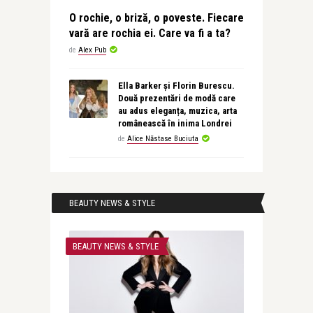
O rochie, o briză, o poveste. Fiecare
vară are rochia ei. Care va fi a ta?
de
Alex Pub
Ella Barker și Florin Burescu.
Două prezentări de modă care
au adus eleganța, muzica, arta
românească în inima Londrei
de
Alice Năstase Buciuta
BEAUTY NEWS & STYLE
BEAUTY NEWS & STYLE