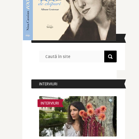
CAUTĂ ÎN SITE
INTERVIURI
INTERVIURI