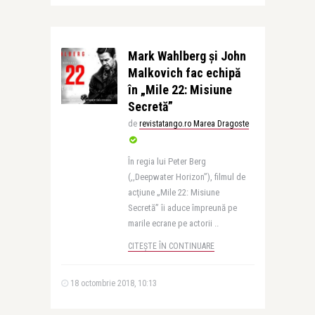
Mark Wahlberg şi John
Malkovich fac echipă
în „Mile 22: Misiune
Secretă”
de
revistatango.ro Marea Dragoste
În regia lui Peter Berg
(,,Deepwater Horizon”), filmul de
acţiune „Mile 22: Misiune
Secretă” îi aduce împreună pe
marile ecrane pe actorii ..
CITEȘTE ÎN CONTINUARE
18 octombrie 2018, 10:13