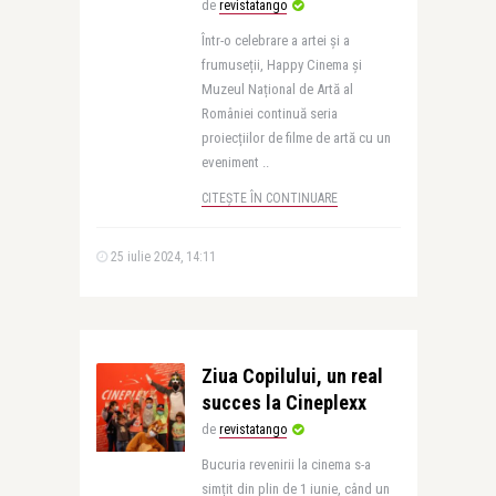
de
revistatango
Într-o celebrare a artei și a
frumuseții, Happy Cinema și
Muzeul Național de Artă al
României continuă seria
proiecțiilor de filme de artă cu un
eveniment ..
CITEȘTE ÎN CONTINUARE
25 iulie 2024, 14:11
Ziua Copilului, un real
succes la Cineplexx
de
revistatango
Bucuria revenirii la cinema s-a
simțit din plin de 1 iunie, când un