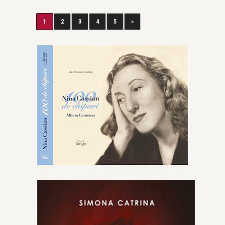
1
2
3
4
5
»