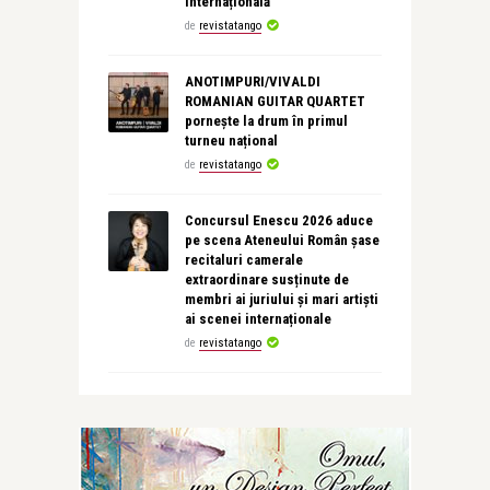
internațională
de
revistatango
ANOTIMPURI/VIVALDI
ROMANIAN GUITAR QUARTET
pornește la drum în primul
turneu național
de
revistatango
Concursul Enescu 2026 aduce
pe scena Ateneului Român șase
recitaluri camerale
extraordinare susținute de
membri ai juriului și mari artiști
ai scenei internaționale
de
revistatango