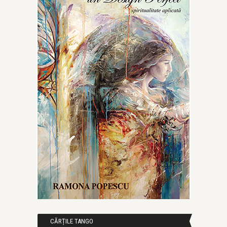
CĂRȚILE TANGO