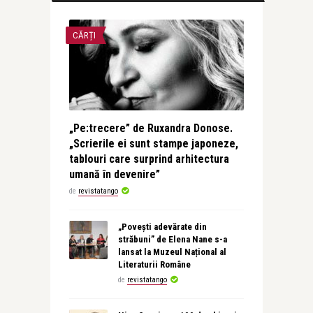
CĂRȚI
„Pe:trecere” de Ruxandra Donose.
„Scrierile ei sunt stampe japoneze,
tablouri care surprind arhitectura
umană în devenire”
de
revistatango
„Povești adevărate din
străbuni” de Elena Nane s-a
lansat la Muzeul Național al
Literaturii Române
de
revistatango