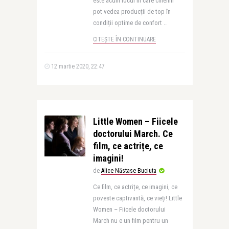
este acum locul în care cinefilii
pot vedea producții de top în
condiții optime de confort ..
CITEȘTE ÎN CONTINUARE
12 martie 2020, 22:47
Little Women – Fiicele
doctorului March. Ce
film, ce actrițe, ce
imagini!
de
Alice Năstase Buciuta
Ce film, ce actrițe, ce imagini, ce
poveste captivantă, ce vieți! Little
Women – Fiicele doctorului
March nu e un film pentru un