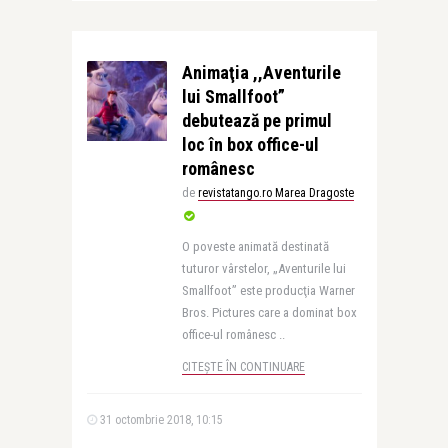
Animaţia ,,Aventurile
lui Smallfoot”
debutează pe primul
loc în box office-ul
românesc
de
revistatango.ro Marea Dragoste
O poveste animată destinată
tuturor vârstelor, „Aventurile lui
Smallfoot” este producţia Warner
Bros. Pictures care a dominat box
office-ul românesc ..
CITEȘTE ÎN CONTINUARE
31 octombrie 2018, 10:15