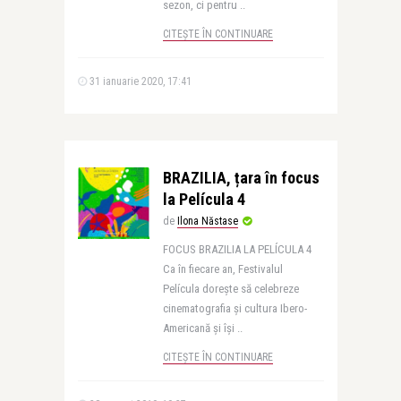
sezon, ci pentru ..
CITEȘTE ÎN CONTINUARE
31 ianuarie 2020, 17:41
BRAZILIA, țara în focus
la Película 4
de
Ilona Năstase
FOCUS BRAZILIA LA PELÍCULA 4
Ca în fiecare an, Festivalul
Película dorește să celebreze
cinematografia și cultura Ibero-
Americană și își ..
CITEȘTE ÎN CONTINUARE