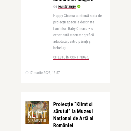
de
revistatango
Happy Cinema continuă seria de
proiecții speciale destinate
familiilor: Baby Cinema – o
experiență cinematografică
adaptată pentru părinți și
bebeluși. ..
CITEȘTE ÎN CONTINUARE
17 martie 2025, 13:57
Proiecție “Klimt și
sărutul” la Muzeul
Național de Artă al
României