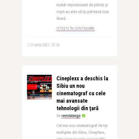
număr impresionant de părinți și
copii au ales să își petreacă ziua
liberă ..
CITEȘTE ÎN CONTINUARE
3 iunie 2021, 13:16
Cineplexx a deschis la
Sibiu un nou
cinematograf cu cele
mai avansate
tehnologii din ţară
de
revistatango
Cel mai nou cinematograf de tip
multiplex din Sibiu, Cineplexx,