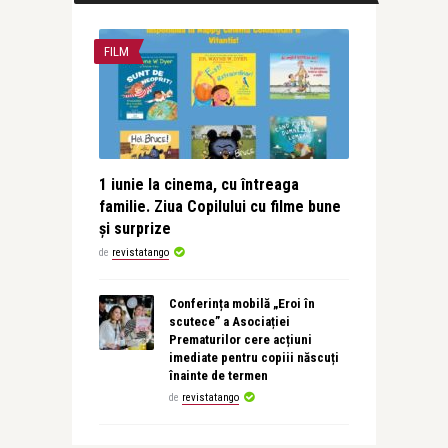
FILM
1 iunie la cinema, cu întreaga
familie. Ziua Copilului cu filme bune
și surprize
de
revistatango
Conferința mobilă „Eroi în
scutece” a Asociației
Prematurilor cere acțiuni
imediate pentru copiii născuți
înainte de termen
de
revistatango