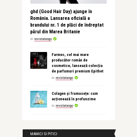
ghd (Good Hair Day) ajunge în
România. Lansarea oficială a
brandului nr. 1 de plăci de îndreptat
părul din Marea Britanie
de
revistatango
Farmec, cel mai mare
producător român de
cosmetice, lansează colecția
de parfumuri premium Epithet
de
revistatango
Colagen și frumusețe: cum
acționează în profunzime
de
revistatango
MAMICI SI PITICI