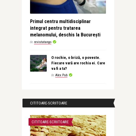
Primul centru multidisciplinar
integrat pentru tratarea
melanomului, deschis la București
de
revistatango
O rochie, o briză, o poveste.
Fiecare vară are rochia ei. Care
va fi a ta?
de
Alex Pub
CITITOARE-SCRIITOARE
CITITOARE-SCRIITOARE