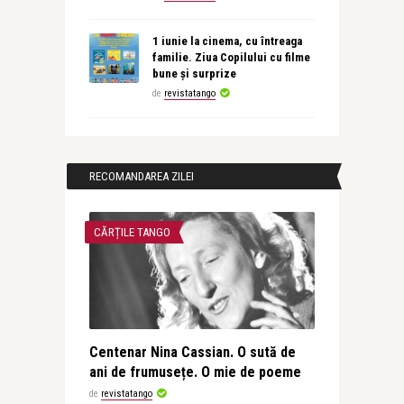
1 iunie la cinema, cu întreaga
familie. Ziua Copilului cu filme
bune și surprize
de
revistatango
RECOMANDAREA ZILEI
CĂRȚILE TANGO
Centenar Nina Cassian. O sută de
ani de frumusețe. O mie de poeme
de
revistatango