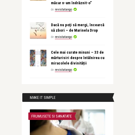
măcar n-am îndrăznit-o”
de
revistatango
Dacă nu poţi să mergi, încearcă
să zbori – de Marinela Drop
de
revistatango
Cele mai curate minuni – 33 de
mărturisiri despre întâlnirea cu
miracolele divinității
de
revistatango
MAKE IT SIMPLE
FRUMUSETE SI SANATATE