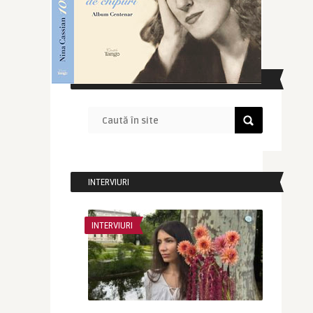
CAUTĂ ÎN SITE
INTERVIURI
INTERVIURI