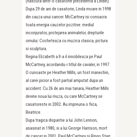
(nascuta dintr-o casatorie precedenta a Lindei).
Dupa 29 de ani de casatorie, Linda moare in 1998
din cauza unui cancer. McCartney isi consacra
toata energia cauzelor pozitive: mediul
inconjurator, protejarea animalelor, drepturile
omului. Cocheteaza cu muzica clasica, pictura
si sculptura.
Regina Elizabeth a II-a il innobileaza pe Paul
McCartney, acordandu-i titlul de cavaler, in 1997.
O cunoaste pe Heather Mills, un fost manechin,
al carei picior a fost partial amputat dupa un
accident. Cu 26 de ani mai tanara, Heather Mills
devine noua lui muza, cu care McCartney se
casatoreste in 2002. Au impreuna o fiica,
Beatrice.
Dupa tragica disparitie a lui John Lennon,
asasinat in 1980, si a lui George Harrison, mort
de cancer in 2001, Paul McCartney si Ringo Starr