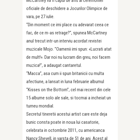
McCartney va fi capul de afis al ceremoniei
oficiale de deschidere a Jocurilor Olimpice de
vara, pe 27 iulie.
“Din moment ce imi place cu adevarat ceea ce
fac, de ce m-as retrage?”, spunea McCartney
anul trecut intr-un interviu acordat revistei
muzicale Mojo. ”Oamenii imi spun: «Lucrati atat
de mult!». Dar noi nu lucram din greu, noi facem
muzica!”, a adaugat cantaretul.
“Macca”, asa cum ii spun britanicii cu multa
afectiune, a lansat in luna februarie albumul
“Kisses on the Bottom”, cel mai recent din cele
15 albume solo ale sale, si tocmai a incheiat un
turneu mondial.
Secretul tineretii acestui artist care este deja
bunic consta poate in noua lui casatorie,
celebrata in octombrie 2011, cu americanca
Nancy Shevell, in varsta de 51 de ani. Acest al