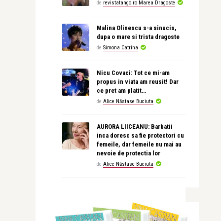
de
revistatango.ro Marea Dragoste
Malina Olinescu s-a sinucis,
dupa o mare si trista dragoste
de
Simona Catrina
Nicu Covaci: Tot ce mi-am
propus in viata am reusit! Dar
ce pret am platit…
de
Alice Năstase Buciuta
AURORA LIICEANU: Barbatii
inca doresc sa fie protectori cu
femeile, dar femeile nu mai au
nevoie de protectia lor
de
Alice Năstase Buciuta