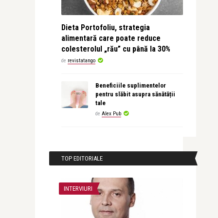
Dieta Portofoliu, strategia
alimentară care poate reduce
colesterolul „rău” cu până la 30%
de
revistatango
Beneficiile suplimentelor
pentru slăbit asupra sănătății
tale
de
Alex Pub
TOP EDITORIALE
INTERVIURI