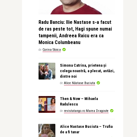
Radu Banciu: Ilie Nastase s-a facut
de ras peste tot, Hagi spune numai
tampenii, Andreea Raicu era ca
Monica Columbeanu
de
Corina Stoica
Simona Catrina, prietena și
colega noastră, a plecat, astăzi,
dintre noi
de
Alice Năstase Buciuta
Then & Now – Mihaela
Radulescu
de
revistatango.ro Marea Dragoste
Alice Nastase Buciuta – Trufia
de a fi tanar