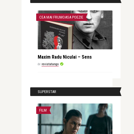
CEA MAI FRUMOASA POEZIE
Maxim Radu Niculai – Sens
de
revistatango
SUPERSTAR
FILM