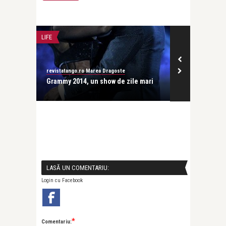
LIFE
PERSONALITATI
revistatango.ro Marea Dragoste
revistatango.ro
 va
Grammy 2014, un show de zile mari
Paul McCartne
ultimul numar 
LASĂ UN COMENTARIU:
Login cu Facebook
*
Comentariu: