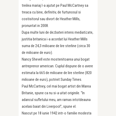
treilea mariaj l-a ajutat pe Paul McCartney sa
treaca cu bine, definitiv, de furtunosul si
costisitorul sau divort de Heather Mills,
pronuntat in 2008.
Dupa multe luni de dezbateri intens mediatizate,
justitia britanica i-a acordat lui Heather Mills
suma de 24,3 milioane de lire sterline (circa 30
de milioane de euro).
Nancy Shevell este mostenitoarea unui bogat
antreprenor american. Cuplul dispune de o avere
estimata la 665 de milioane de lire sterline (820
milioane de euro), potrivit Sunday Times.
Paul McCartney, cel mai bogat artist din Marea
Britanie, spune ca nu si-a uitat originile. “In
adancul sufletului meu, am ramas intotdeauna
acelasi baiat din Liverpool”, spune el.
Nascut pe 18 iunie 1942 intr-o familie modesta