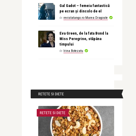
Gal Gadot – femeia fantastică
pe ecran și dincolo de el
de
revistatango.ro Marea Dragoste
Eva Green, de la fata Bond la
Miss Peregrine, stăpâna
timpului
de
Irina Botezatu
RETETE SI DIETE
RETETE SI DIETE