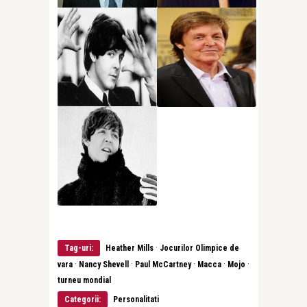
·
Tag-uri:
Heather Mills
Jocurilor Olimpice de
·
·
·
·
·
vara
Nancy Shevell
Paul McCartney
Macca
Mojo
turneu mondial
Categorii:
Personalitati