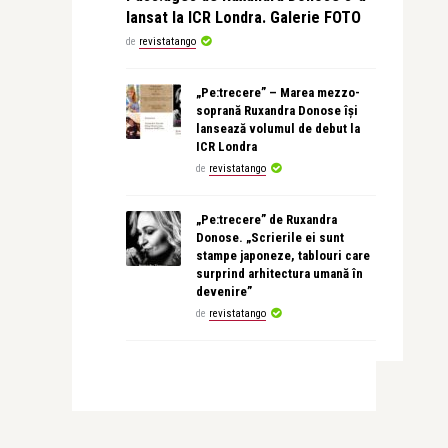
lansat la ICR Londra. Galerie FOTO
de
revistatango
„Pe:trecere” – Marea mezzo-
soprană Ruxandra Donose își
lansează volumul de debut la
ICR Londra
de
revistatango
„Pe:trecere” de Ruxandra
Donose. „Scrierile ei sunt
stampe japoneze, tablouri care
surprind arhitectura umană în
devenire”
de
revistatango