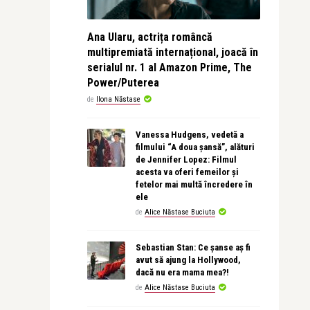
Ana Ularu, actrița româncă
multipremiată internațional, joacă în
serialul nr. 1 al Amazon Prime, The
Power/Puterea
de
Ilona Năstase
Vanessa Hudgens, vedetă a
filmului “A doua șansă”, alături
de Jennifer Lopez: Filmul
acesta va oferi femeilor și
fetelor mai multă încredere în
ele
de
Alice Năstase Buciuta
Sebastian Stan: Ce șanse aș fi
avut să ajung la Hollywood,
dacă nu era mama mea?!
de
Alice Năstase Buciuta