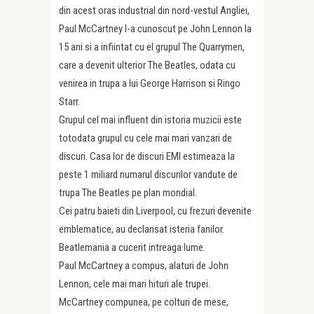
din acest oras industrial din nord-vestul Angliei,
Paul McCartney l-a cunoscut pe John Lennon la
15 ani si a infiintat cu el grupul The Quarrymen,
care a devenit ulterior The Beatles, odata cu
venirea in trupa a lui George Harrison si Ringo
Starr.
Grupul cel mai influent din istoria muzicii este
totodata grupul cu cele mai mari vanzari de
discuri. Casa lor de discuri EMI estimeaza la
peste 1 miliard numarul discurilor vandute de
trupa The Beatles pe plan mondial.
Cei patru baieti din Liverpool, cu frezuri devenite
emblematice, au declansat isteria fanilor.
Beatlemania a cucerit intreaga lume.
Paul McCartney a compus, alaturi de John
Lennon, cele mai mari hituri ale trupei.
McCartney compunea, pe colturi de mese,