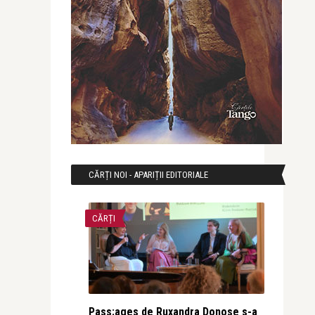
CĂRȚI NOI - APARIȚII EDITORIALE
CĂRȚI
Pass:ages de Ruxandra Donose s-a