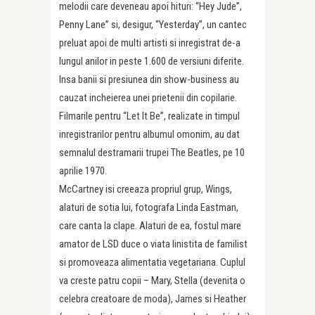
melodii care deveneau apoi hituri: “Hey Jude”,
Penny Lane” si, desigur, “Yesterday”, un cantec
preluat apoi de multi artisti si inregistrat de-a
lungul anilor in peste 1.600 de versiuni diferite.
Insa banii si presiunea din show-business au
cauzat incheierea unei prietenii din copilarie.
Filmarile pentru “Let It Be”, realizate in timpul
inregistrarilor pentru albumul omonim, au dat
semnalul destramarii trupei The Beatles, pe 10
aprilie 1970.
McCartney isi creeaza propriul grup, Wings,
alaturi de sotia lui, fotografa Linda Eastman,
care canta la clape. Alaturi de ea, fostul mare
amator de LSD duce o viata linistita de familist
si promoveaza alimentatia vegetariana. Cuplul
va creste patru copii – Mary, Stella (devenita o
celebra creatoare de moda), James si Heather