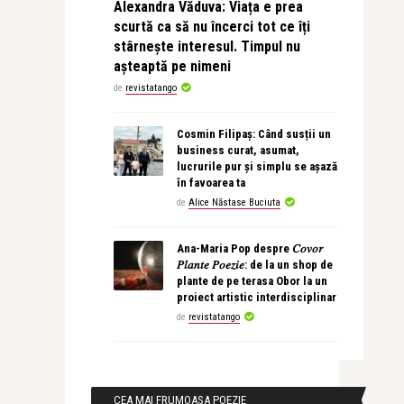
Alexandra Văduva: Viața e prea
scurtă ca să nu încerci tot ce îți
stârnește interesul. Timpul nu
așteaptă pe nimeni
de
revistatango
Cosmin Filipaș: Când susții un
business curat, asumat,
lucrurile pur și simplu se așază
în favoarea ta
de
Alice Năstase Buciuta
Ana-Maria Pop despre 𝐶𝑜𝑣𝑜𝑟
𝑃𝑙𝑎𝑛𝑡𝑒 𝑃𝑜𝑒𝑧𝑖𝑒: de la un shop de
plante de pe terasa Obor la un
proiect artistic interdisciplinar
de
revistatango
CEA MAI FRUMOASA POEZIE