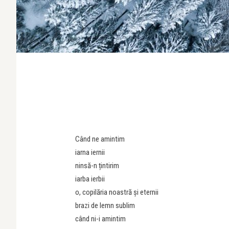
Când ne amintim
iarna iernii
ninsă-n țintirim
iarba ierbii
o, copilăria noastră și eternii
brazi de lemn sublim
când ni-i amintim