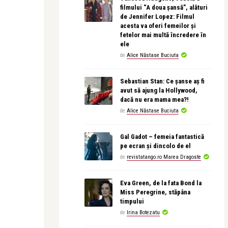
filmului “A doua șansă”, alături
de Jennifer Lopez: Filmul
acesta va oferi femeilor și
fetelor mai multă încredere în
ele
de
Alice Năstase Buciuta
Sebastian Stan: Ce șanse aș fi
avut să ajung la Hollywood,
dacă nu era mama mea?!
de
Alice Năstase Buciuta
Gal Gadot – femeia fantastică
pe ecran și dincolo de el
de
revistatango.ro Marea Dragoste
Eva Green, de la fata Bond la
Miss Peregrine, stăpâna
timpului
de
Irina Botezatu