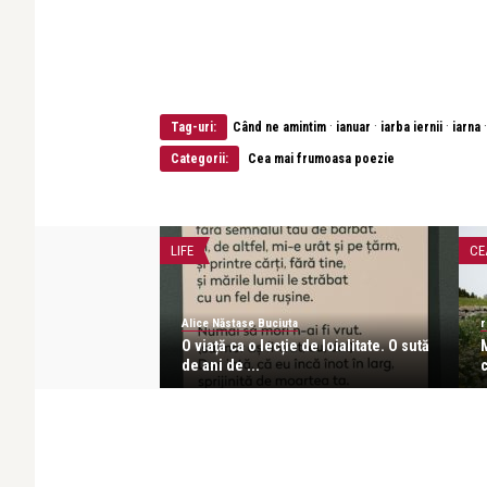
·
·
·
Tag-uri:
Când ne amintim
ianuar
iarba iernii
iarna
Categorii:
Cea mai frumoasa poezie
LIFE
CE
Alice Năstase Buciuta
r
 𝐶𝑜𝑣𝑜𝑟 𝑃𝑙𝑎� ...
O viață ca o lecție de loialitate. O sută
de ani de ...
c