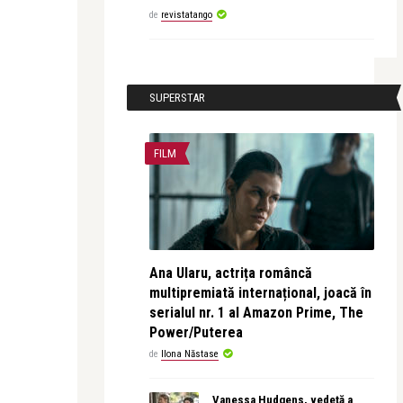
de
revistatango
SUPERSTAR
FILM
Ana Ularu, actrița româncă
multipremiată internațional, joacă în
serialul nr. 1 al Amazon Prime, The
Power/Puterea
de
Ilona Năstase
Vanessa Hudgens, vedetă a