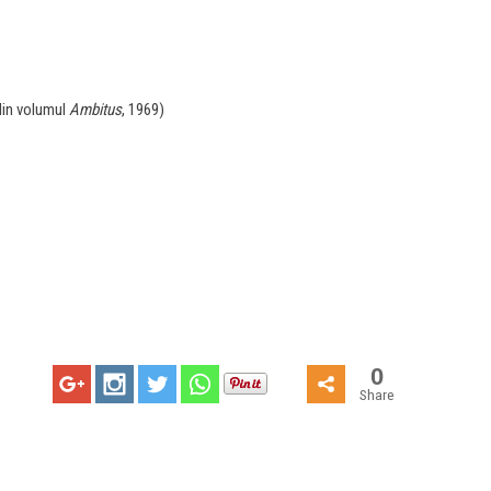
 din volumul
Ambitus
, 1969)
0
Share