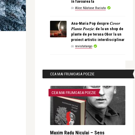
în favoarea ta
de
Alice Năstase Buciuta
Ana-Maria Pop despre 𝐶𝑜𝑣𝑜𝑟
𝑃𝑙𝑎𝑛𝑡𝑒 𝑃𝑜𝑒𝑧𝑖𝑒: de la un shop de
plante de pe terasa Obor la un
proiect artistic interdisciplinar
de
revistatango
CEA MAI FRUMOASA POEZIE
CEA MAI FRUMOASA POEZIE
Maxim Radu Niculai – Sens