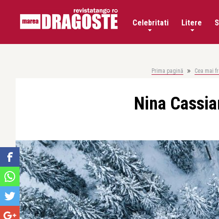
Celebritati
Litere
S
Prima pagină
Cea mai f
Nina Cassia