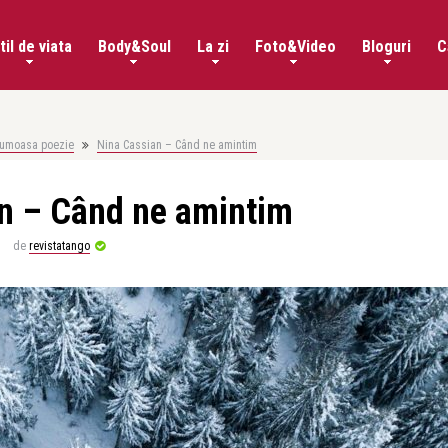
til de viata
Body&Soul
La zi
Foto&Video
Bloguri
C
rumoasa poezie
Nina Cassian – Când ne amintim
n – Când ne amintim
de
revistatango