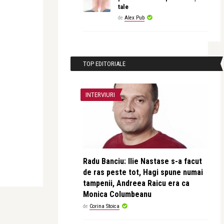
tale
de
Alex Pub
TOP EDITORIALE
INTERVIURI
Radu Banciu: Ilie Nastase s-a facut
de ras peste tot, Hagi spune numai
tampenii, Andreea Raicu era ca
Monica Columbeanu
de
Corina Stoica