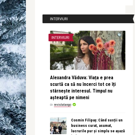
INTERVIURI
INTERVIURI
Alexandra Văduva: Viața e prea
scurtă ca să nu încerci tot ce îți
stârnește interesul. Timpul nu
așteaptă pe nimeni
de
revistatango
Cosmin Filipaș: Când susții un
business curat, asumat,
lucrurile pur și simplu se așază