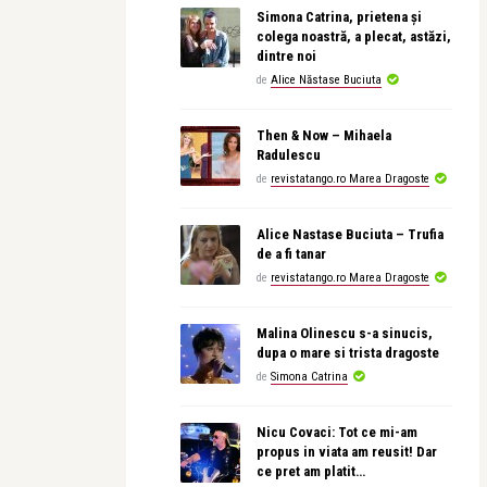
Simona Catrina, prietena și
colega noastră, a plecat, astăzi,
dintre noi
de
Alice Năstase Buciuta
Then & Now – Mihaela
Radulescu
de
revistatango.ro Marea Dragoste
Alice Nastase Buciuta – Trufia
de a fi tanar
de
revistatango.ro Marea Dragoste
Malina Olinescu s-a sinucis,
dupa o mare si trista dragoste
de
Simona Catrina
Nicu Covaci: Tot ce mi-am
propus in viata am reusit! Dar
ce pret am platit…