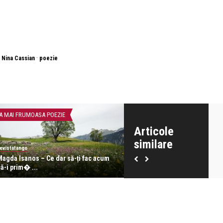
·
·
Nina Cassian
poezie
A MAI FRUMOASA POEZIE
CEA MAI FRUMOASA POEZIE
Articole
similare
evistatango
revistatango
Magda Isanos – Ce dar să-ți fac acum
Nina Cassian – Veni și vârsta
ă-i prim� ...