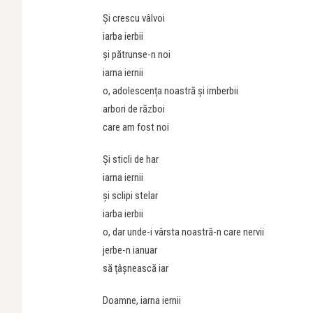
Și crescu vâlvoi
iarba ierbii
și pătrunse-n noi
iarna iernii
o, adolescența noastră și imberbii
arbori de război
care am fost noi
Și sticli de har
iarna iernii
și sclipi stelar
iarba ierbii
o, dar unde-i vârsta noastră-n care nervii
jerbe-n ianuar
să țâșnească iar
Doamne, iarna iernii