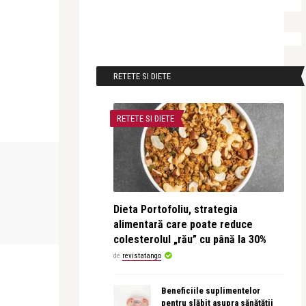
RETETE SI DIETE
RETETE SI DIETE
CEA MAI FRUMOASA POEZIE
CEA MAI FRUMO
revistatango
revistatango
Dieta Portofoliu, strategia
Cezar Ivănescu – Amintirea
Maxim Radu 
alimentară care poate reduce
Paradisului
colesterolul „rău” cu până la 30%
de
revistatango
Beneficiile suplimentelor
pentru slăbit asupra sănătății