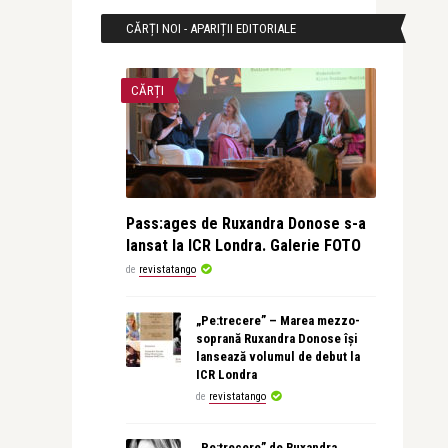
CĂRȚI NOI - APARIȚII EDITORIALE
CĂRȚI
Pass:ages de Ruxandra Donose s-a
lansat la ICR Londra. Galerie FOTO
de
revistatango
„Pe:trecere” – Marea mezzo-
soprană Ruxandra Donose își
lansează volumul de debut la
ICR Londra
de
revistatango
„Pe:trecere” de Ruxandra