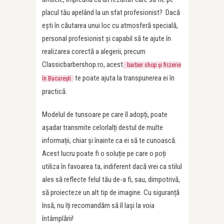
placul tău apelând la un sfat profesionist? Dacă
ești în căutarea unui loc cu atmosferă specială,
personal profesionist și capabil să te ajute în
realizarea corectă a alegerii, precum
Classicbarbershop.ro, acest
barber shop și frizerie
te poate ajuta la transpunerea ei în
în București
practică.
Modelul de tunsoare pe care îl adopți, poate
așadar transmite celorlalți destul de multe
informații, chiar și înainte ca ei să te cunoască.
Acest lucru poate fi o soluție pe care o poți
utiliza în favoarea ta, indiferent dacă vrei ca stilul
ales să reflecte felul tău de-a fi, sau, dimpotrivă,
să proiecteze un alt tip de imagine. Cu siguranță
însă, nu îți recomandăm să îl lași la voia
întâmplării!