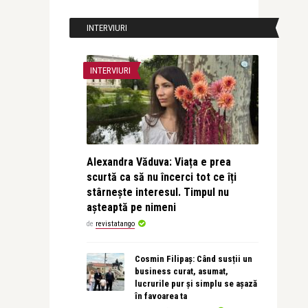
INTERVIURI
INTERVIURI
Alexandra Văduva: Viața e prea
scurtă ca să nu încerci tot ce îți
stârnește interesul. Timpul nu
așteaptă pe nimeni
de
revistatango
Cosmin Filipaș: Când susții un
business curat, asumat,
lucrurile pur și simplu se așază
în favoarea ta