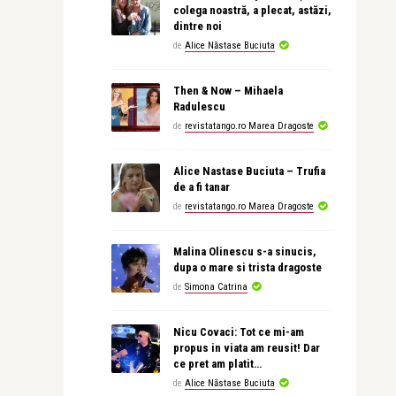
colega noastră, a plecat, astăzi,
dintre noi
de
Alice Năstase Buciuta
Then & Now – Mihaela
Radulescu
de
revistatango.ro Marea Dragoste
Alice Nastase Buciuta – Trufia
de a fi tanar
de
revistatango.ro Marea Dragoste
Malina Olinescu s-a sinucis,
dupa o mare si trista dragoste
de
Simona Catrina
Nicu Covaci: Tot ce mi-am
propus in viata am reusit! Dar
ce pret am platit…
de
Alice Năstase Buciuta