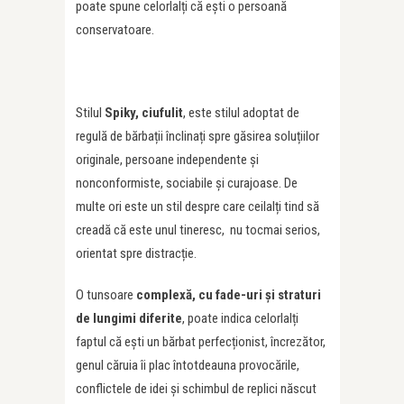
poate spune celorlalți că ești o persoană
conservatoare.
Stilul
Spiky, ciufulit
, este stilul adoptat de
regulă de bărbații înclinați spre găsirea soluțiilor
originale, persoane independente și
nonconformiste, sociabile și curajoase. De
multe ori este un stil despre care ceilalți tind să
creadă că este unul tineresc, nu tocmai serios,
orientat spre distracție.
O tunsoare
complexă, cu fade-uri și straturi
de lungimi diferite
, poate indica celorlalți
faptul că ești un bărbat perfecționist, încrezător,
genul căruia îi plac întotdeauna provocările,
conflictele de idei și schimbul de replici născut