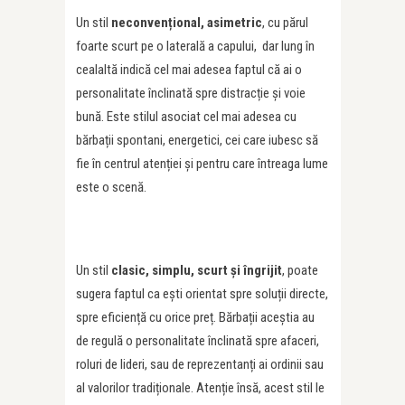
Un stil
neconvențional, asimetric
, cu părul
foarte scurt pe o laterală a capului, dar lung în
cealaltă indică cel mai adesea faptul că ai o
personalitate înclinată spre distracție și voie
bună. Este stilul asociat cel mai adesea cu
bărbații spontani, energetici, cei care iubesc să
fie în centrul atenției și pentru care întreaga lume
este o scenă.
Un stil
clasic, simplu, scurt și îngrijit
, poate
sugera faptul ca ești orientat spre soluții directe,
spre eficiență cu orice preț. Bărbații aceștia au
de regulă o personalitate înclinată spre afaceri,
roluri de lideri, sau de reprezentanți ai ordinii sau
al valorilor tradiționale. Atenție însă, acest stil le