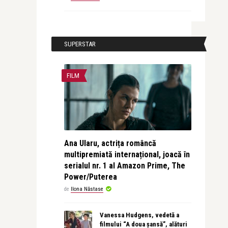
SUPERSTAR
FILM
Ana Ularu, actrița româncă
multipremiată internațional, joacă în
serialul nr. 1 al Amazon Prime, The
Power/Puterea
de
Ilona Năstase
Vanessa Hudgens, vedetă a
filmului “A doua șansă”, alături