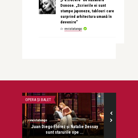
Donose. „Scrierile ei sunt
stampe japoneze, tablouri care
surprind arhitectura umană în
devenire”
de
revistatango
OPERA ȘI BALET
RECOMANDAREA Z
revistatango
revistatango.ro
onose.
Juan Diego Flórez și Natalie Dessay
Paula Chiri
sunt starurile ope ...
su