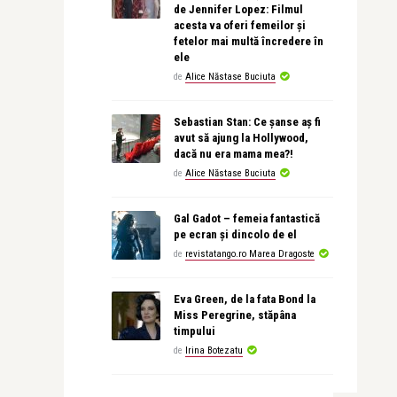
de Jennifer Lopez: Filmul
acesta va oferi femeilor și
fetelor mai multă încredere în
ele
de
Alice Năstase Buciuta
Sebastian Stan: Ce șanse aș fi
avut să ajung la Hollywood,
dacă nu era mama mea?!
de
Alice Năstase Buciuta
Gal Gadot – femeia fantastică
pe ecran și dincolo de el
de
revistatango.ro Marea Dragoste
Eva Green, de la fata Bond la
Miss Peregrine, stăpâna
timpului
de
Irina Botezatu