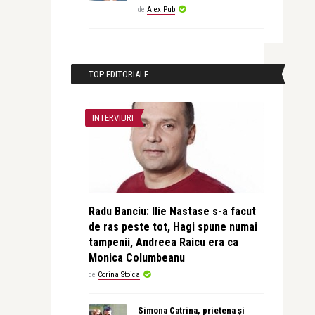
de
Alex Pub
TOP EDITORIALE
INTERVIURI
Radu Banciu: Ilie Nastase s-a facut
de ras peste tot, Hagi spune numai
tampenii, Andreea Raicu era ca
Monica Columbeanu
de
Corina Stoica
Simona Catrina, prietena și