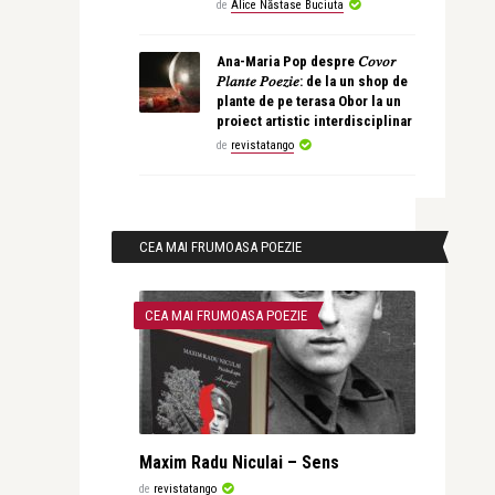
de
Alice Năstase Buciuta
Ana-Maria Pop despre 𝐶𝑜𝑣𝑜𝑟
𝑃𝑙𝑎𝑛𝑡𝑒 𝑃𝑜𝑒𝑧𝑖𝑒: de la un shop de
plante de pe terasa Obor la un
proiect artistic interdisciplinar
de
revistatango
CEA MAI FRUMOASA POEZIE
CEA MAI FRUMOASA POEZIE
Maxim Radu Niculai – Sens
de
revistatango