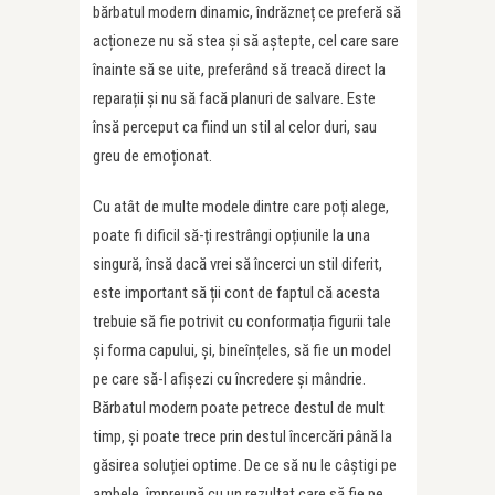
bărbatul modern dinamic, îndrăzneț ce preferă să
acționeze nu să stea și să aștepte, cel care sare
înainte să se uite, preferând să treacă direct la
reparații și nu să facă planuri de salvare. Este
însă perceput ca fiind un stil al celor duri, sau
greu de emoționat.
Cu atât de multe modele dintre care poți alege,
poate fi dificil să-ți restrângi opțiunile la una
singură, însă dacă vrei să încerci un stil diferit,
este important să ții cont de faptul că acesta
trebuie să fie potrivit cu conformația figurii tale
și forma capului, și, bineînțeles, să fie un model
pe care să-l afișezi cu încredere și mândrie.
Bărbatul modern poate petrece destul de mult
timp, și poate trece prin destul încercări până la
găsirea soluției optime. De ce să nu le câștigi pe
ambele, împreună cu un rezultat care să fie pe