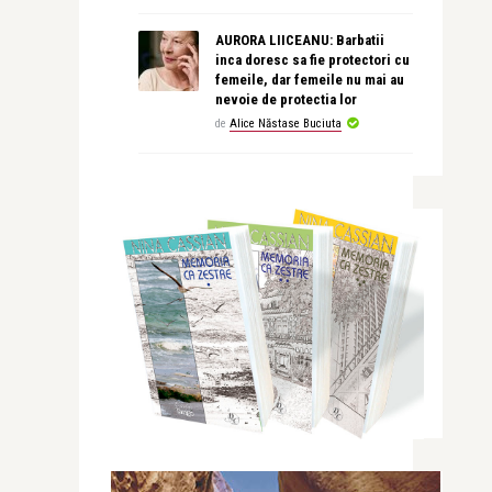
AURORA LIICEANU: Barbatii
inca doresc sa fie protectori cu
femeile, dar femeile nu mai au
nevoie de protectia lor
de
Alice Năstase Buciuta