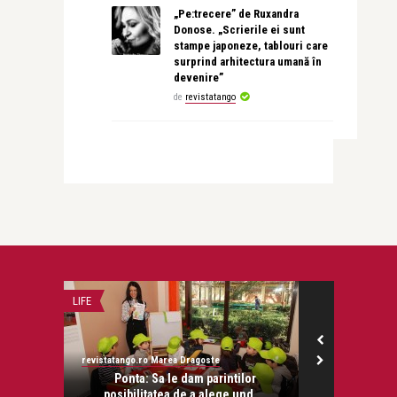
„Pe:trecere” de Ruxandra
Donose. „Scrierile ei sunt
stampe japoneze, tablouri care
surprind arhitectura umană în
devenire”
de
revistatango
CONCERTE & SPECTACOLE
STIRI
revistatango
revistatango.ro
lor
Începe Vara Magică la Ateneul Român:
Un nou tip
d ...
7 iulie – ...
propo