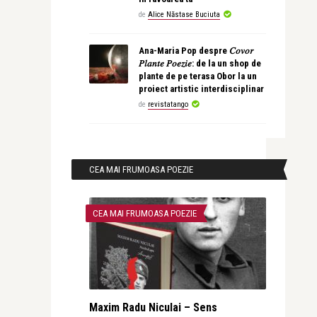
de
Alice Năstase Buciuta
Ana-Maria Pop despre 𝐶𝑜𝑣𝑜𝑟
𝑃𝑙𝑎𝑛𝑡𝑒 𝑃𝑜𝑒𝑧𝑖𝑒: de la un shop de
plante de pe terasa Obor la un
proiect artistic interdisciplinar
de
revistatango
CEA MAI FRUMOASA POEZIE
CEA MAI FRUMOASA POEZIE
Maxim Radu Niculai – Sens