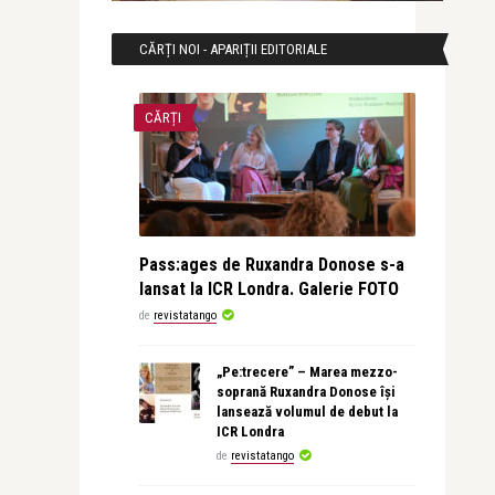
CĂRȚI NOI - APARIȚII EDITORIALE
CĂRȚI
Pass:ages de Ruxandra Donose s-a
lansat la ICR Londra. Galerie FOTO
de
revistatango
„Pe:trecere” – Marea mezzo-
soprană Ruxandra Donose își
lansează volumul de debut la
ICR Londra
de
revistatango