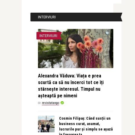
INTERVIURI
INTERVIURI
Alexandra Văduva: Viața e prea
scurtă ca să nu încerci tot ce îți
stârnește interesul. Timpul nu
așteaptă pe nimeni
de
revistatango
Cosmin Filipaș: Când susții un
business curat, asumat,
lucrurile pur și simplu se așază
în favoarea ta