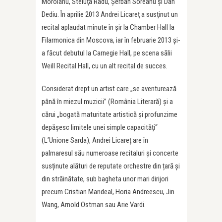
Moroianu, Steluţa Radu, Șerban Soreanu şi Dan
Dediu. În aprilie 2013 Andrei Licareţ a susţinut un
recital aplaudat minute în șir la Chamber Hall la
Filarmonica din Moscova, iar în februarie 2013 şi-
a făcut debutul la Carnegie Hall, pe scena sălii
Weill Recital Hall, cu un alt recital de succes.
Considerat drept un artist care „se aventurează
până în miezul muzicii” (România Literară) şi a
cărui „bogată maturitate artistică şi profunzime
depăşesc limitele unei simple capacităţi“
(L’Unione Sarda), Andrei Licareț are în
palmaresul său numeroase recitaluri și concerte
susținute alături de reputate orchestre din țară și
din străinătate, sub bagheta unor mari dirijori
precum Cristian Mandeal, Horia Andreescu, Jin
Wang, Arnold Ostman sau Arie Vardi.