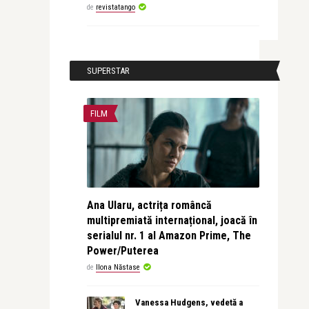
de
revistatango
SUPERSTAR
FILM
Ana Ularu, actrița româncă
multipremiată internațional, joacă în
serialul nr. 1 al Amazon Prime, The
Power/Puterea
de
Ilona Năstase
Vanessa Hudgens, vedetă a