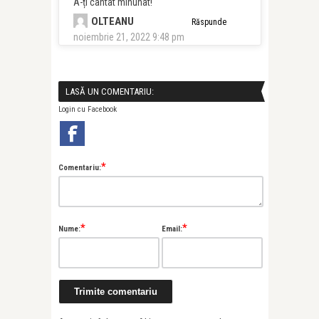
A-ți cântat minunat!
OLTEANU
Răspunde
noiembrie 21, 2022 9:48 pm
LASĂ UN COMENTARIU:
Login cu Facebook
*
Comentariu:
*
*
Nume:
Email: