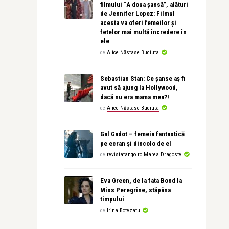
filmului “A doua șansă”, alături
de Jennifer Lopez: Filmul
acesta va oferi femeilor și
fetelor mai multă încredere în
ele
de
Alice Năstase Buciuta
Sebastian Stan: Ce șanse aș fi
avut să ajung la Hollywood,
dacă nu era mama mea?!
de
Alice Năstase Buciuta
Gal Gadot – femeia fantastică
pe ecran și dincolo de el
de
revistatango.ro Marea Dragoste
Eva Green, de la fata Bond la
Miss Peregrine, stăpâna
timpului
de
Irina Botezatu