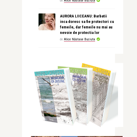
de
Alice Năstase Buciuta
AURORA LIICEANU: Barbatii
inca doresc sa fie protectori cu
femeile, dar femeile nu mai au
nevoie de protectia lor
de
Alice Năstase Buciuta