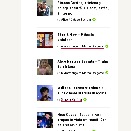
Simona Catrina, prietena și
colega noastră, a plecat, astăzi,
dintre noi
de
Alice Năstase Buciuta
Then & Now – Mihaela
Radulescu
de
revistatango.ro Marea Dragoste
Alice Nastase Buciuta – Trufia
de a fi tanar
de
revistatango.ro Marea Dragoste
Malina Olinescu s-a sinucis,
dupa o mare si trista dragoste
de
Simona Catrina
Nicu Covaci: Tot ce mi-am
propus in viata am reusit! Dar
ce pret am platit…