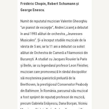
Frédéric Chopin, Robert Schumann și
George Enescu.
Numit de reputatul muzician Valentin Gheorghiu
“un pianist de excepţie”, Andrei Licareţ a debutat
în anul 1993 alături de orchestra ,,Jeunesses
Musicales”. Și-a început studiile muzicale de la
vârsta de 5 ani, iar la 11 ani a debutat ca solist
alături de Orchestra de Cameră a Filarmonicii din
București. A studiat cu Jacques Rouvier la Paris
şi Berlin, iar cu legendarul profesor Leon Fleisher,
muzician care promovează în rândul discipolilor
săi moştenirea pianistică preluată de la
Beethoven, la prestigiosul Conservator Peabody
din Baltimore. În România, parcursul său muzical
a fost sprijinit de reputați profesori de muzică,
precum Gabriela Enășescu, Dana Borşan, Viciniu