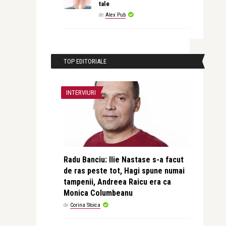
tale
de
Alex Pub
TOP EDITORIALE
INTERVIURI
Radu Banciu: Ilie Nastase s-a facut
de ras peste tot, Hagi spune numai
tampenii, Andreea Raicu era ca
Monica Columbeanu
de
Corina Stoica