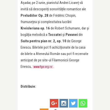
Așadar, pe 2 iunie, pianistul Andrei Licareț vă
invită să descoperiți sonoritățile romantice ale
Preludiilor Op. 28
de Frédéric Chopin,
frumusețea și complexitatea lucrării
Kreisleriana op. 16
de Robert Schumann, dar și
bogăția melodică a
Toccatei
și
Pavanei
din
Suita pentru pian nr. 2, op. 10
de George
Enescu. Biletele pot fi achiziționate de la casa
de bilete a Ateneului Român sau pot fi rezervate
anticipat de pe site-ul Filarmonicii George
Enescu,
.
www.fge.org.ro
Distribuie: