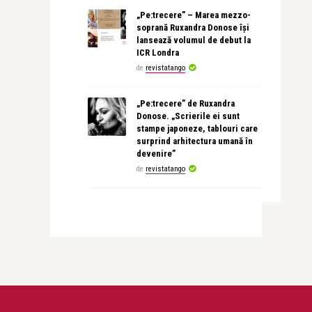
„Pe:trecere” – Marea mezzo-
soprană Ruxandra Donose își
lansează volumul de debut la
ICR Londra
de
revistatango
„Pe:trecere” de Ruxandra
Donose. „Scrierile ei sunt
stampe japoneze, tablouri care
surprind arhitectura umană în
devenire”
de
revistatango