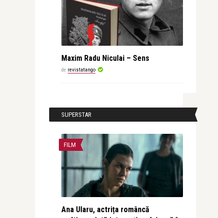
Maxim Radu Niculai – Sens
de
revistatango
SUPERSTAR
FILM
Ana Ularu, actrița româncă