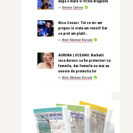
dupa o mare si trista dragoste
de
Simona Catrina
Nicu Covaci: Tot ce mi-am
propus in viata am reusit! Dar
ce pret am platit…
de
Alice Năstase Buciuta
AURORA LIICEANU: Barbatii
inca doresc sa fie protectori cu
femeile, dar femeile nu mai au
nevoie de protectia lor
de
Alice Năstase Buciuta