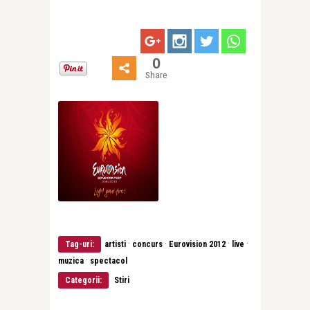
0
Share
·
·
·
·
Tag-uri:
artisti
concurs
Eurovision 2012
live
·
muzica
spectacol
Categorii:
Stiri