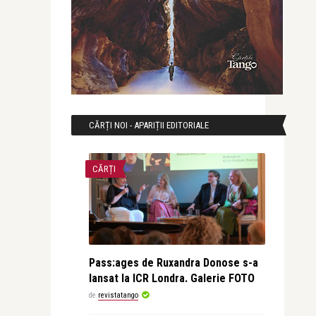
CĂRȚI NOI - APARIȚII EDITORIALE
CĂRȚI
Pass:ages de Ruxandra Donose s-a
lansat la ICR Londra. Galerie FOTO
de
revistatango