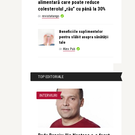
alimentară care poate reduce
colesterolul „rău” cu până la 30%
de
revistatango
Beneficiile suplimentelor
pentru slăbit asupra sănătății
tale
de
Alex Pub
TOP EDITORIALE
INTERVIURI