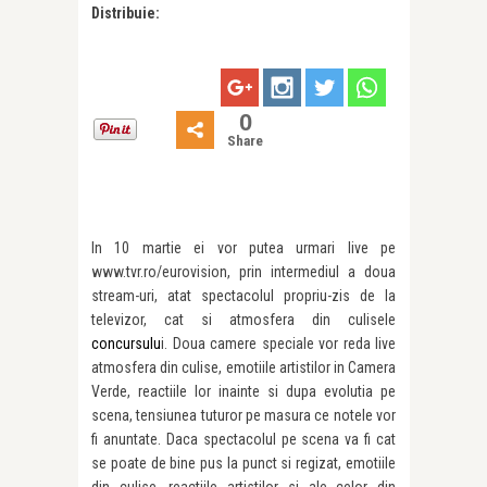
Distribuie:
0
Share
In 10 martie ei vor putea urmari live pe
www.tvr.ro/eurovision, prin intermediul a doua
stream-uri, atat spectacolul propriu-zis de la
televizor, cat si atmosfera din culisele
concursulu
i. Doua camere speciale vor reda live
atmosfera din culise, emotiile artistilor in Camera
Verde, reactiile lor inainte si dupa evolutia pe
scena, tensiunea tuturor pe masura ce notele vor
fi anuntate. Daca spectacolul pe scena va fi cat
se poate de bine pus la punct si regizat, emotiile
din culise, reactiile artistilor si ale celor din