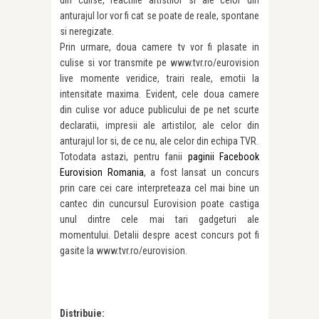
anturajul lor vor fi cat se poate de reale, spontane
si neregizate.
Prin urmare, doua camere tv vor fi plasate in
culise si vor transmite pe www.tvr.ro/eurovision
live momente veridice, trairi reale, emotii la
intensitate maxima. Evident, cele doua camere
din culise vor aduce publicului de pe net scurte
declaratii, impresii ale artistilor, ale celor din
anturajul lor si, de ce nu, ale celor din echipa TVR.
Totodata astazi, pentru fanii
paginii Facebook
Eurovision Romania
, a fost lansat un concurs
prin care cei care interpreteaza cel mai bine un
cantec din cuncursul Eurovision poate castiga
unul dintre cele mai tari gadgeturi ale
momentului. Detalii despre acest concurs pot fi
gasite la www.tvr.ro/eurovision.
Distribuie: