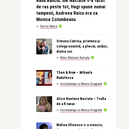
Radu Banciu: Ilie Nastase s-a facut
de ras peste tot, Hagi spune numai
tampenii, Andreea Raicu era ca
Monica Columbeanu
de
Corina Stoica
Simona Catrina, prietena și
colega noastră, a plecat, astăzi,
dintre noi
de
Alice Năstase Buciuta
Then & Now – Mihaela
Radulescu
de
revistatango.ro Marea Dragoste
Alice Nastase Buciuta – Trufia
de a fi tanar
de
revistatango.ro Marea Dragoste
Malina Olinescu s-a sinucis,