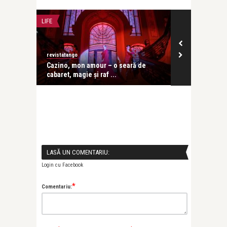
LIFE
CONCERTE & SP
revistatango
revistatango
ă seară
Cazino, mon amour – o seară de
Concursul In
cabaret, magie și raf ...
Enescu 2026 d
LASĂ UN COMENTARIU:
Login cu Facebook
*
Comentariu: