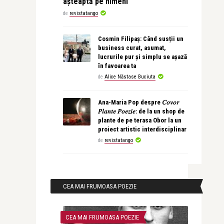
așteaptă pe nimeni
de
revistatango
Cosmin Filipaș: Când susții un
business curat, asumat,
lucrurile pur și simplu se așază
în favoarea ta
de
Alice Năstase Buciuta
Ana-Maria Pop despre 𝐶𝑜𝑣𝑜𝑟
𝑃𝑙𝑎𝑛𝑡𝑒 𝑃𝑜𝑒𝑧𝑖𝑒: de la un shop de
plante de pe terasa Obor la un
proiect artistic interdisciplinar
de
revistatango
CEA MAI FRUMOASA POEZIE
CEA MAI FRUMOASA POEZIE