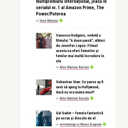
multipremiată internațional, joacă în
serialul nr. 1 al Amazon Prime, The
Power/Puterea
de
Ilona Năstase
Vanessa Hudgens, vedetă a
filmului “A doua șansă”, alături
de Jennifer Lopez: Filmul
acesta va oferi femeilor și
fetelor mai multă încredere în
ele
de
Alice Năstase Buciuta
Sebastian Stan: Ce șanse aș fi
avut să ajung la Hollywood,
dacă nu era mama mea?!
de
Alice Năstase Buciuta
Gal Gadot – femeia fantastică
pe ecran și dincolo de el
de
revistatango.ro Marea Dragoste