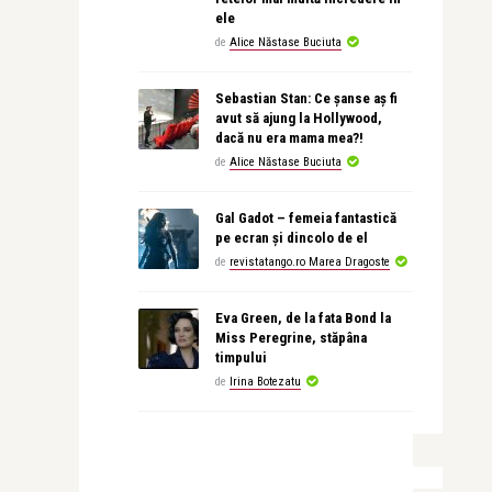
ele
de
Alice Năstase Buciuta
Sebastian Stan: Ce șanse aș fi
avut să ajung la Hollywood,
dacă nu era mama mea?!
de
Alice Năstase Buciuta
Gal Gadot – femeia fantastică
pe ecran și dincolo de el
de
revistatango.ro Marea Dragoste
Eva Green, de la fata Bond la
Miss Peregrine, stăpâna
timpului
de
Irina Botezatu