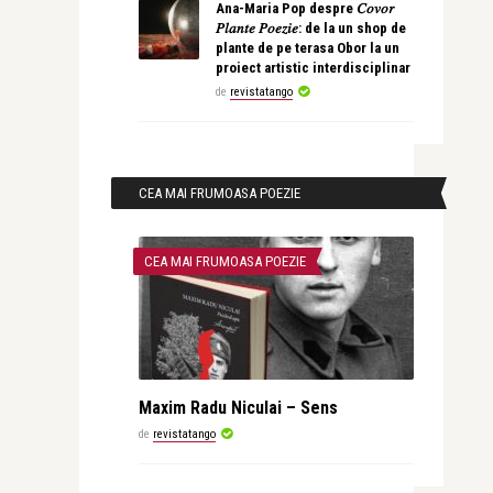
Ana-Maria Pop despre 𝐶𝑜𝑣𝑜𝑟
𝑃𝑙𝑎𝑛𝑡𝑒 𝑃𝑜𝑒𝑧𝑖𝑒: de la un shop de
plante de pe terasa Obor la un
proiect artistic interdisciplinar
de
revistatango
CEA MAI FRUMOASA POEZIE
CEA MAI FRUMOASA POEZIE
Maxim Radu Niculai – Sens
de
revistatango