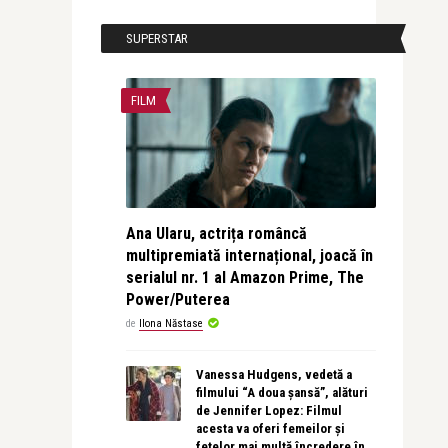
SUPERSTAR
FILM
Ana Ularu, actrița româncă
multipremiată internațional, joacă în
serialul nr. 1 al Amazon Prime, The
Power/Puterea
de
Ilona Năstase
Vanessa Hudgens, vedetă a
filmului “A doua șansă”, alături
de Jennifer Lopez: Filmul
acesta va oferi femeilor și
fetelor mai multă încredere în