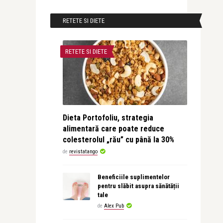
RETETE SI DIETE
RETETE SI DIETE
Dieta Portofoliu, strategia
alimentară care poate reduce
colesterolul „rău” cu până la 30%
de
revistatango
Beneficiile suplimentelor
pentru slăbit asupra sănătății
tale
de
Alex Pub