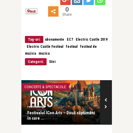
0
Share
·
·
Tag-uri:
abonamente
EC7
Electric Castle 2019
·
·
·
Electric Castle Festival
festival
festival de
·
muzica
muzica
Categorii:
Stiri
CONCERTE & SPECTACOLE
CĂRȚI
revistatango
revistatango
de
Festivalul ICon Arts – Două săptămâni
Pass:ages de
în care ...
lansat la ICR 