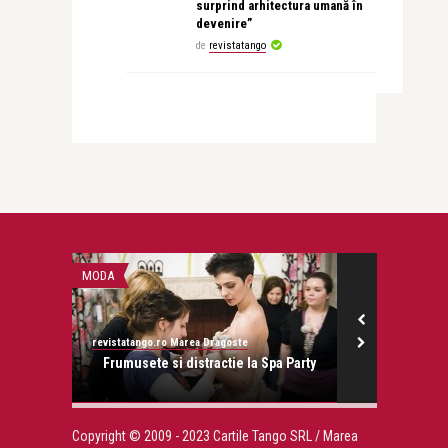
surprind arhitectura umană în
devenire”
de
revistatango
MODA
LIFE
revistatango.ro Marea Dragoste
revistatango.ro
onose.
Frumusete si distractie la Spa Party
Oana Radu 
slabi
Copyright © 2009 - 2023 Cartile Tango SRL / Marea