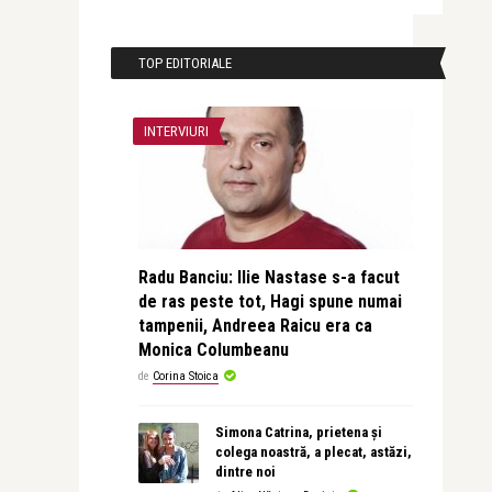
TOP EDITORIALE
INTERVIURI
Radu Banciu: Ilie Nastase s-a facut
de ras peste tot, Hagi spune numai
tampenii, Andreea Raicu era ca
Monica Columbeanu
de
Corina Stoica
Simona Catrina, prietena și
colega noastră, a plecat, astăzi,
dintre noi