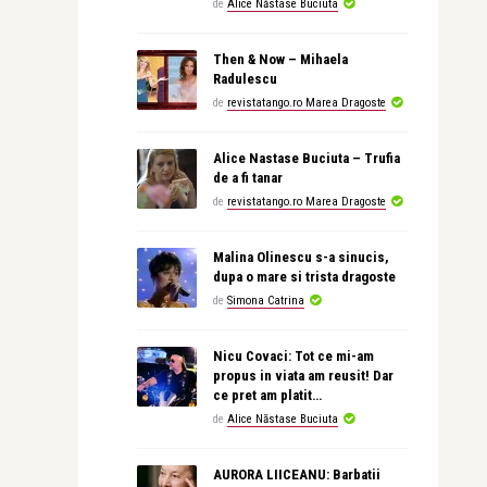
de
Alice Năstase Buciuta
Then & Now – Mihaela
Radulescu
de
revistatango.ro Marea Dragoste
Alice Nastase Buciuta – Trufia
de a fi tanar
de
revistatango.ro Marea Dragoste
Malina Olinescu s-a sinucis,
dupa o mare si trista dragoste
de
Simona Catrina
Nicu Covaci: Tot ce mi-am
propus in viata am reusit! Dar
ce pret am platit…
de
Alice Năstase Buciuta
AURORA LIICEANU: Barbatii