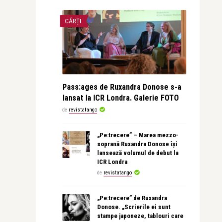
CĂRȚI
Pass:ages de Ruxandra Donose s-a
lansat la ICR Londra. Galerie FOTO
de
revistatango
„Pe:trecere” – Marea mezzo-
soprană Ruxandra Donose își
lansează volumul de debut la
ICR Londra
de
revistatango
„Pe:trecere” de Ruxandra
Donose. „Scrierile ei sunt
stampe japoneze, tablouri care