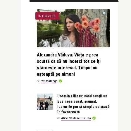
INTERVIURI
Alexandra Văduva: Viața e prea
scurtă ca să nu încerci tot ce îți
stârnește interesul. Timpul nu
așteaptă pe nimeni
de
revistatango
Cosmin Filipaș: Când susții un
business curat, asumat,
lucrurile pur și simplu se așază
în favoarea ta
de
Alice Năstase Buciuta