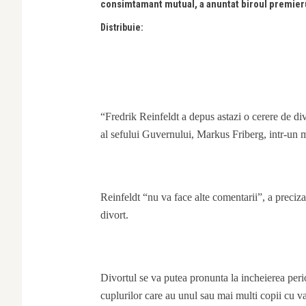
consimtamant mutual, a anuntat biroul premieru
Distribuie:
“Fredrik Reinfeldt a depus astazi o cerere de di
al sefului Guvernului, Markus Friberg, intr-un m
Reinfeldt “nu va face alte comentarii”, a precizat
divort.
Divortul se va putea pronunta la incheierea per
cuplurilor care au unul sau mai multi copii cu va