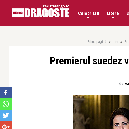
Celebritati
Litere
S
Prima pagină
Life
Pre
Premierul suedez v
de
rev