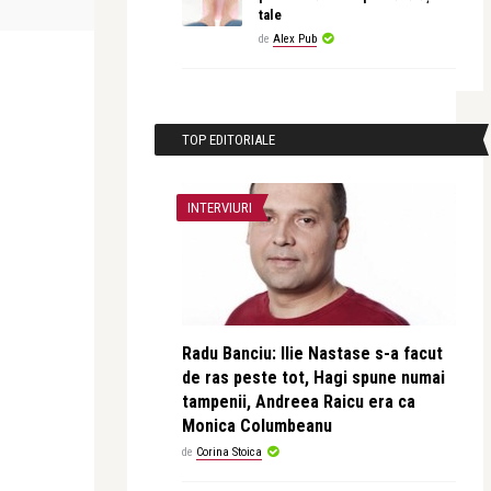
profesia, dar am și o ...
tale
de
Alex Pub
TOP EDITORIALE
INTERVIURI
Radu Banciu: Ilie Nastase s-a facut
de ras peste tot, Hagi spune numai
tampenii, Andreea Raicu era ca
Monica Columbeanu
de
Corina Stoica