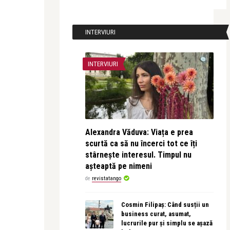
INTERVIURI
INTERVIURI
Alexandra Văduva: Viața e prea
scurtă ca să nu încerci tot ce îți
stârnește interesul. Timpul nu
așteaptă pe nimeni
de
revistatango
Cosmin Filipaș: Când susții un
business curat, asumat,
lucrurile pur și simplu se așază