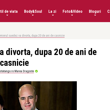
til de viata
Body&Soul
La zi
Foto&Video
Bloguri
C
mierul suedez va divorta, dupa 20 de ani de casnicie
a divorta, dupa 20 de ani de
casnicie
istatango.ro Marea Dragoste