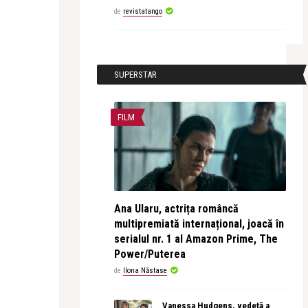
de
revistatango
SUPERSTAR
FILM
Ana Ularu, actrița româncă
multipremiată internațional, joacă în
serialul nr. 1 al Amazon Prime, The
Power/Puterea
de
Ilona Năstase
Vanessa Hudgens, vedetă a