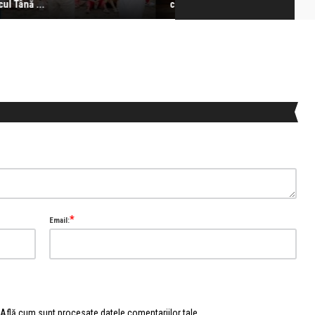
oza mai depar ...
*
Email:
Află cum sunt procesate datele comentariilor tale
.