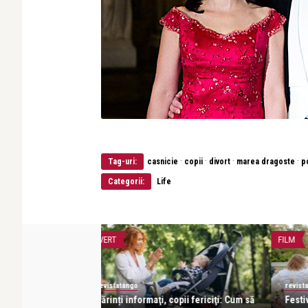
·
·
·
·
Tag-uri:
casnicie
copii
divort
marea dragoste
po
Categorii:
Life
PĂRINȚI ȘI COPII
LIF
revistatango
r
țional de Film pentru
Puterea cititului cu voce tare pentru
D