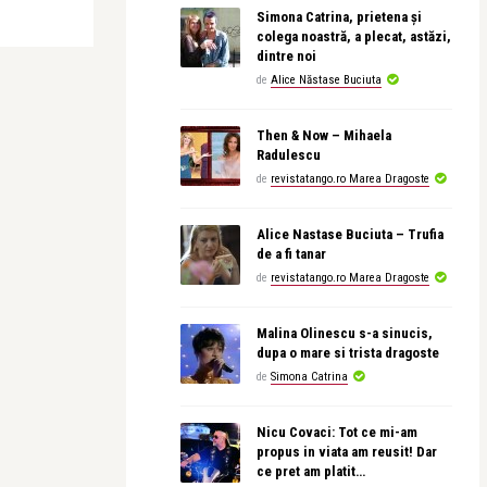
Simona Catrina, prietena și
colega noastră, a plecat, astăzi,
dintre noi
de
Alice Năstase Buciuta
Then & Now – Mihaela
Radulescu
de
revistatango.ro Marea Dragoste
Alice Nastase Buciuta – Trufia
de a fi tanar
de
revistatango.ro Marea Dragoste
Malina Olinescu s-a sinucis,
dupa o mare si trista dragoste
de
Simona Catrina
Nicu Covaci: Tot ce mi-am
propus in viata am reusit! Dar
ce pret am platit…