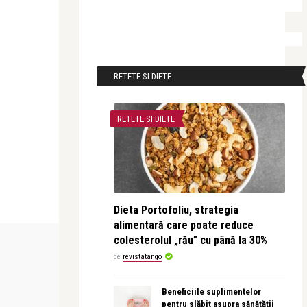
RETETE SI DIETE
RETETE SI DIETE
Dieta Portofoliu, strategia
alimentară care poate reduce
colesterolul „rău” cu până la 30%
INTERVIURI
de
revistatango
revistatango
Beneficiile suplimentelor
Evelin-Melinda Macho: Îmi iubesc
pentru slăbit asupra sănătății