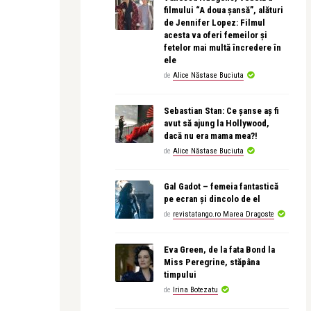
filmului “A doua șansă”, alături
de Jennifer Lopez: Filmul
acesta va oferi femeilor și
fetelor mai multă încredere în
ele
de
Alice Năstase Buciuta
Sebastian Stan: Ce șanse aș fi
avut să ajung la Hollywood,
dacă nu era mama mea?!
de
Alice Năstase Buciuta
Gal Gadot – femeia fantastică
pe ecran și dincolo de el
de
revistatango.ro Marea Dragoste
Eva Green, de la fata Bond la
Miss Peregrine, stăpâna
timpului
de
Irina Botezatu