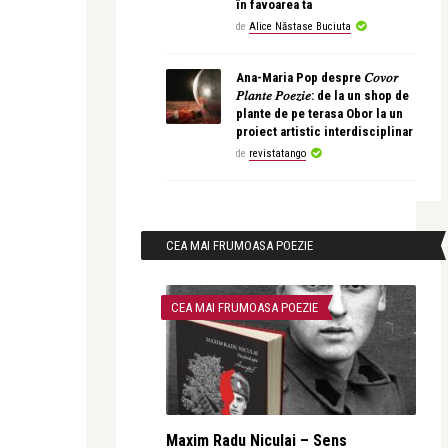
în favoarea ta
de
Alice Năstase Buciuta
Ana-Maria Pop despre 𝐶𝑜𝑣𝑜𝑟
𝑃𝑙𝑎𝑛𝑡𝑒 𝑃𝑜𝑒𝑧𝑖𝑒: de la un shop de
plante de pe terasa Obor la un
proiect artistic interdisciplinar
de
revistatango
CEA MAI FRUMOASA POEZIE
CEA MAI FRUMOASA POEZIE
Maxim Radu Niculai – Sens