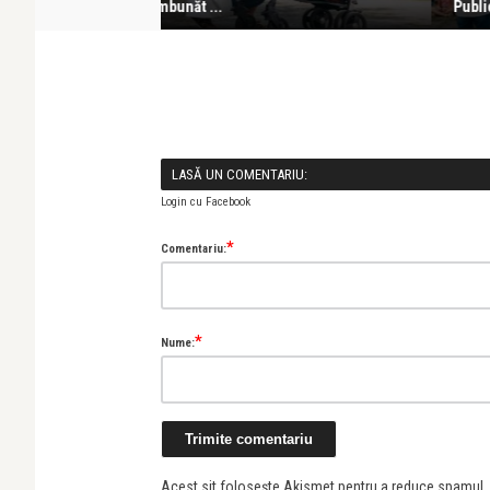
copiii noștri
p
LASĂ UN COMENTARIU:
Login cu Facebook
*
Comentariu:
*
Nume:
Acest sit folosește Akismet pentru a reduce spamul.