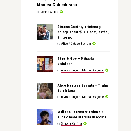
Monica Columbeanu
de
Corina Stoica
Simona Catrina, prietena și
colega noastră, a plecat, astăzi,
dintre noi
de
Alice Năstase Buciuta
Then & Now – Mihaela
Radulescu
de
revistatango.ro Marea Dragoste
Alice Nastase Buciuta – Trufia
de a fi tanar
de
revistatango.ro Marea Dragoste
Malina Olinescu s-a sinucis,
dupa o mare si trista dragoste
de
Simona Catrina