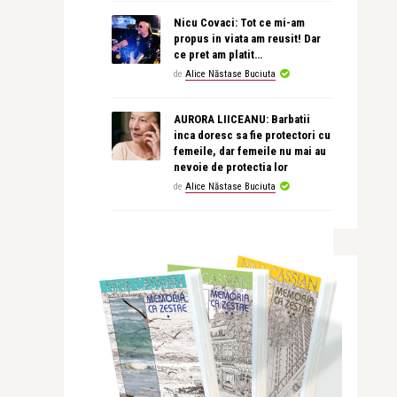
Nicu Covaci: Tot ce mi-am
propus in viata am reusit! Dar
ce pret am platit…
de
Alice Năstase Buciuta
AURORA LIICEANU: Barbatii
inca doresc sa fie protectori cu
femeile, dar femeile nu mai au
nevoie de protectia lor
de
Alice Năstase Buciuta