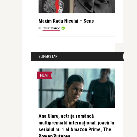
Maxim Radu Niculai – Sens
de
revistatango
SUPERSTAR
FILM
Ana Ularu, actrița româncă
multipremiată internațional, joacă în
serialul nr. 1 al Amazon Prime, The
Power/Puterea