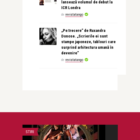
lansează volumul de debut la
ICR Londra
de
revistatango
„Pe:trecere” de Ruxandra
Donose. „Scrierile ei sunt
stampe japoneze, tablouri care
surprind arhitectura umană în
devenire”
de
revistatango
STIRI
STIRI