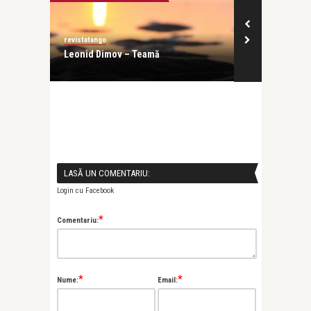
revistatango
Alex Pub
 music
Leonid Dimov – Teamă
Cum ai grijă 
într-un mod c 
LASĂ UN COMENTARIU:
Login cu Facebook
*
Comentariu:
*
*
Nume:
Email: