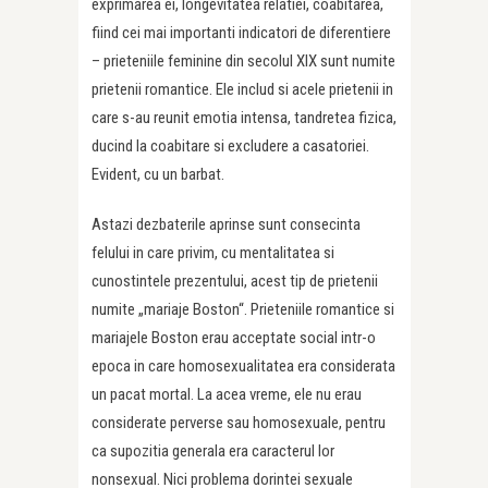
exprimarea ei, longevitatea relatiei, coabitarea,
fiind cei mai importanti indicatori de diferentiere
– prieteniile feminine din secolul XIX sunt numite
prietenii romantice. Ele includ si acele prietenii in
care s-au reunit emotia intensa, tandretea fizica,
ducind la coabitare si excludere a casatoriei.
Evident, cu un barbat.
Astazi dezbaterile aprinse sunt consecinta
felului in care privim, cu mentalitatea si
cunostintele prezentului, acest tip de prietenii
numite „mariaje Boston“. Prieteniile romantice si
mariajele Boston erau acceptate social intr-o
epoca in care homosexualitatea era considerata
un pacat mortal. La acea vreme, ele nu erau
considerate perverse sau homosexuale, pentru
ca supozitia generala era caracterul lor
nonsexual. Nici problema dorintei sexuale