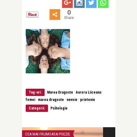
0
Share
·
·
Tag-uri:
Marea Dragoste
Aurora Liiceanu
·
·
·
femei
marea dragoste
nevoie
prietenie
Categorii:
Psihologie
CEA MAI FRUMOASA POEZIE
ADVERT