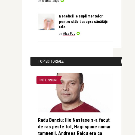
de
revistatango
Beneficiile suplimentelor
pentru slăbit asupra sănătății
tale
de
Alex Pub
TOP EDITORIALE
INTERVIURI
Radu Banciu: Ilie Nastase s-a facut
de ras peste tot, Hagi spune numai
tampenii, Andreea Raicu era ca