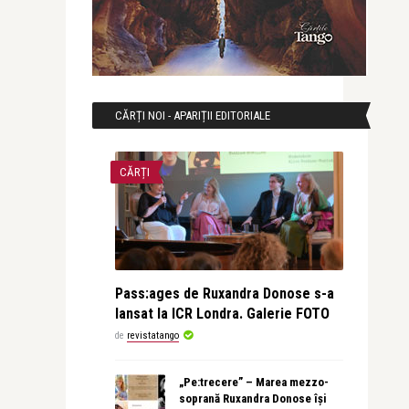
CĂRȚI NOI - APARIȚII EDITORIALE
CĂRȚI
Pass:ages de Ruxandra Donose s-a
lansat la ICR Londra. Galerie FOTO
de
revistatango
„Pe:trecere” – Marea mezzo-
soprană Ruxandra Donose își