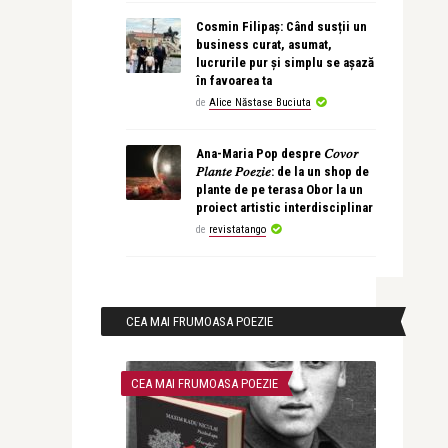
Cosmin Filipaș: Când susții un
business curat, asumat,
lucrurile pur și simplu se așază
în favoarea ta
de
Alice Năstase Buciuta
Ana-Maria Pop despre 𝐶𝑜𝑣𝑜𝑟
𝑃𝑙𝑎𝑛𝑡𝑒 𝑃𝑜𝑒𝑧𝑖𝑒: de la un shop de
plante de pe terasa Obor la un
proiect artistic interdisciplinar
de
revistatango
CEA MAI FRUMOASA POEZIE
CEA MAI FRUMOASA POEZIE