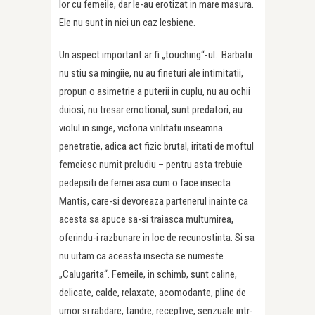
lor cu femeile, dar le-au erotizat in mare masura.
Ele nu sunt in nici un caz lesbiene.
Un aspect important ar fi „touching“-ul. Barbatii
nu stiu sa mingiie, nu au fineturi ale intimitatii,
propun o asimetrie a puterii in cuplu, nu au ochii
duiosi, nu tresar emotional, sunt predatori, au
violul in singe, victoria virilitatii inseamna
penetratie, adica act fizic brutal, iritati de moftul
femeiesc numit preludiu – pentru asta trebuie
pedepsiti de femei asa cum o face insecta
Mantis, care-si devoreaza partenerul inainte ca
acesta sa apuce sa-si traiasca multumirea,
oferindu-i razbunare in loc de recunostinta. Si sa
nu uitam ca aceasta insecta se numeste
„Calugarita“. Femeile, in schimb, sunt caline,
delicate, calde, relaxate, acomodante, pline de
umor si rabdare, tandre, receptive, senzuale intr-