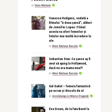
de
Ilona Năstase
Vanessa Hudgens, vedetă a
filmului “A doua șansă”, alături
de Jennifer Lopez: Filmul
acesta va oferi femeilor și
fetelor mai multă încredere în
ele
de
Alice Năstase Buciuta
Sebastian Stan: Ce șanse aș fi
avut să ajung la Hollywood,
dacă nu era mama mea?!
de
Alice Năstase Buciuta
Gal Gadot – femeia fantastică
pe ecran și dincolo de el
de
revistatango.ro Marea Dragoste
Eva Green, de la fata Bond la