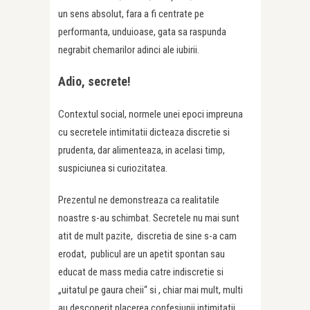
un sens absolut, fara a fi centrate pe
performanta, unduioase, gata sa raspunda
negrabit chemarilor adinci ale iubirii.
Adio, secrete!
Contextul social, normele unei epoci impreuna
cu secretele intimitatii dicteaza discretie si
prudenta, dar alimenteaza, in acelasi timp,
suspiciunea si curiozitatea.
Prezentul ne demonstreaza ca realitatile
noastre s-au schimbat. Secretele nu mai sunt
atit de mult pazite, discretia de sine s-a cam
erodat, publicul are un apetit spontan sau
educat de mass media catre indiscretie si
„uitatul pe gaura cheii“ si , chiar mai mult, multi
au descoperit placerea confesiunii intimitatii,