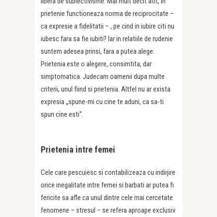
libera de subiectivisme. Mai mult decit atit, in
prietenie functioneaza norma de reciprocitate –
ca expresie a fidelitatii – , pe cind in iubire citi nu
iubesc fara sa fie iubiti? Iar in relatiile de rudenie
suntem adesea prinsi, fara a putea alege.
Prietenia este o alegere, consimtita, dar
simptomatica. Judecam oamenii dupa multe
criterii, unul fiind si prietenia. Altfel nu ar exista
expresia „spune-mi cu cine te aduni, ca sa-ti
spun cine esti“.
Prietenia intre femei
Cele care pescuiesc si contabilizeaza cu indirjire
orice inegalitate intre femei si barbati ar putea fi
fericite sa afle ca unul dintre cele mai cercetate
fenomene – stresul – se refera aproape exclusiv