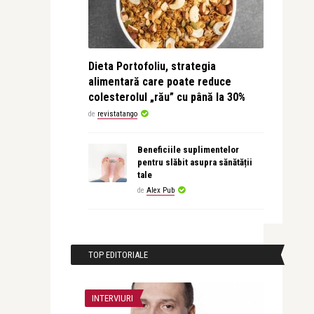
Dieta Portofoliu, strategia
alimentară care poate reduce
colesterolul „rău” cu până la 30%
de
revistatango
Beneficiile suplimentelor
pentru slăbit asupra sănătății
tale
de
Alex Pub
TOP EDITORIALE
INTERVIURI