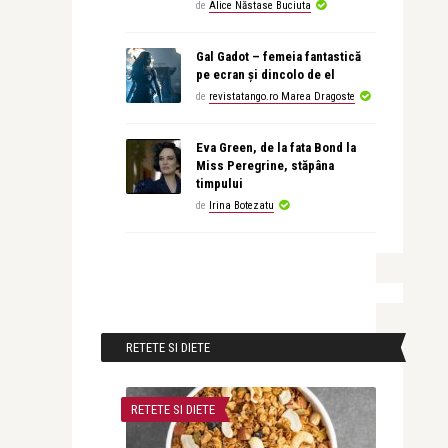
de
Alice Năstase Buciuta
Gal Gadot – femeia fantastică
pe ecran și dincolo de el
de
revistatango.ro Marea Dragoste
Eva Green, de la fata Bond la
Miss Peregrine, stăpâna
timpului
de
Irina Botezatu
RETETE SI DIETE
RETETE SI DIETE