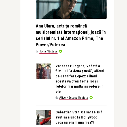
Ana Ularu, actrița româncă
multipremiată internațional, joacă în
serialul nr. 1 al Amazon Prime, The
Power/Puterea
de
Ilona Năstase
Vanessa Hudgens, vedetă a
filmului “A doua șansă”, alături
de Jennifer Lopez: Filmul
acesta va oferi femeilor și
fetelor mai multă încredere în
ele
de
Alice Năstase Buciuta
Sebastian Stan: Ce șanse aș fi
avut să ajung la Hollywood,
dacă nu era mama mea?!