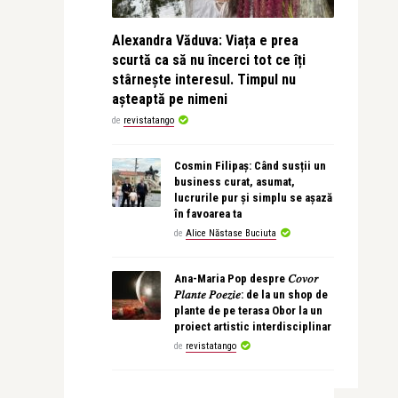
Alexandra Văduva: Viața e prea
scurtă ca să nu încerci tot ce îți
stârnește interesul. Timpul nu
așteaptă pe nimeni
de
revistatango
Cosmin Filipaș: Când susții un
business curat, asumat,
lucrurile pur și simplu se așază
în favoarea ta
de
Alice Năstase Buciuta
Ana-Maria Pop despre 𝐶𝑜𝑣𝑜𝑟
𝑃𝑙𝑎𝑛𝑡𝑒 𝑃𝑜𝑒𝑧𝑖𝑒: de la un shop de
plante de pe terasa Obor la un
proiect artistic interdisciplinar
de
revistatango