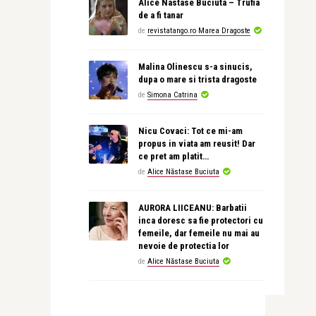
Alice Nastase Buciuta – Trufia
de a fi tanar
de
revistatango.ro Marea Dragoste
Malina Olinescu s-a sinucis,
dupa o mare si trista dragoste
de
Simona Catrina
Nicu Covaci: Tot ce mi-am
propus in viata am reusit! Dar
ce pret am platit…
de
Alice Năstase Buciuta
AURORA LIICEANU: Barbatii
inca doresc sa fie protectori cu
femeile, dar femeile nu mai au
nevoie de protectia lor
de
Alice Năstase Buciuta