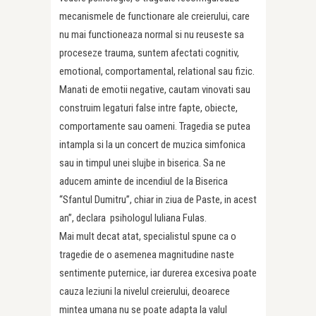
mecanismele de functionare ale creierului, care
nu mai functioneaza normal si nu reuseste sa
proceseze trauma, suntem afectati cognitiv,
emotional, comportamental, relational sau fizic.
Manati de emotii negative, cautam vinovati sau
construim legaturi false intre fapte, obiecte,
comportamente sau oameni. Tragedia se putea
intampla si la un concert de muzica simfonica
sau in timpul unei slujbe in biserica. Sa ne
aducem aminte de incendiul de la Biserica
“Sfantul Dumitru”, chiar in ziua de Paste, in acest
an”, declara psihologul Iuliana Fulas.
Mai mult decat atat, specialistul spune ca o
tragedie de o asemenea magnitudine naste
sentimente puternice, iar durerea excesiva poate
cauza leziuni la nivelul creierului, deoarece
mintea umana nu se poate adapta la valul