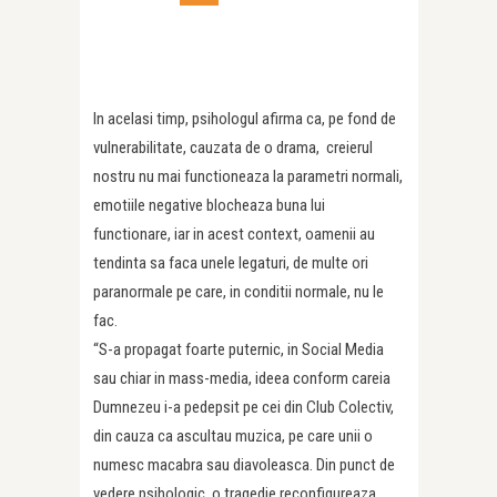
In acelasi timp, psihologul afirma ca, pe fond de
vulnerabilitate, cauzata de o drama, creierul
nostru nu mai functioneaza la parametri normali,
emotiile negative blocheaza buna lui
functionare, iar in acest context, oamenii au
tendinta sa faca unele legaturi, de multe ori
paranormale pe care, in conditii normale, nu le
fac.
“S-a propagat foarte puternic, in Social Media
sau chiar in mass-media, ideea conform careia
Dumnezeu i-a pedepsit pe cei din Club Colectiv,
din cauza ca ascultau muzica, pe care unii o
numesc macabra sau diavoleasca. Din punct de
vedere psihologic, o tragedie reconfigureaza