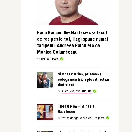
Radu Banciu: Ilie Nastase s-a facut
de ras peste tot, Hagi spune numai
tampenii, Andreea Raicu era ca
Monica Columbeanu
de
Corina Stoica
Simona Catrina, prietena și
colega noastră, a plecat, astăzi,
dintre noi
de
Alice Năstase Buciuta
Then & Now – Mihaela
Radulescu
de
revistatango.ro Marea Dragoste