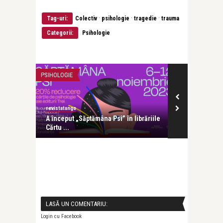
·
·
·
Tag-uri:
Colectiv
psihologie
tragedie
trauma
Categorii:
Psihologie
PSIHOLOGIE
PSIHOLOGIE
revistatango
revistatango
 soluție
A început „Săptămâna Psi” în librăriile
Ateliere de c
Cărtu ...
gratuite: „Fii 
LASĂ UN COMENTARIU:
Login cu Facebook