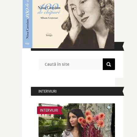
CAUTĂ ÎN SITE
INTERVIURI
INTERVIURI