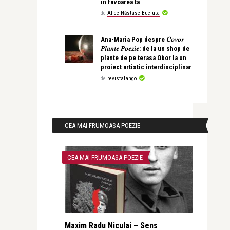
în favoarea ta
de
Alice Năstase Buciuta
Ana-Maria Pop despre 𝐶𝑜𝑣𝑜𝑟
𝑃𝑙𝑎𝑛𝑡𝑒 𝑃𝑜𝑒𝑧𝑖𝑒: de la un shop de
plante de pe terasa Obor la un
proiect artistic interdisciplinar
de
revistatango
CEA MAI FRUMOASA POEZIE
CEA MAI FRUMOASA POEZIE
Maxim Radu Niculai – Sens