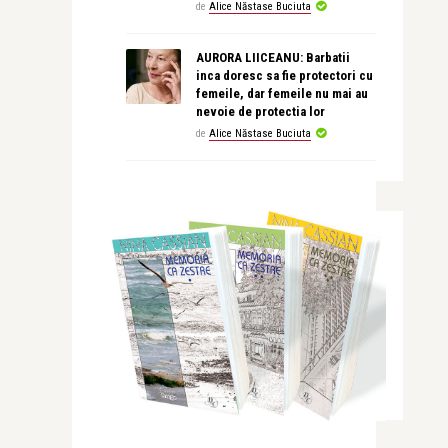
de
Alice Năstase Buciuta
AURORA LIICEANU: Barbatii
inca doresc sa fie protectori cu
femeile, dar femeile nu mai au
nevoie de protectia lor
de
Alice Năstase Buciuta