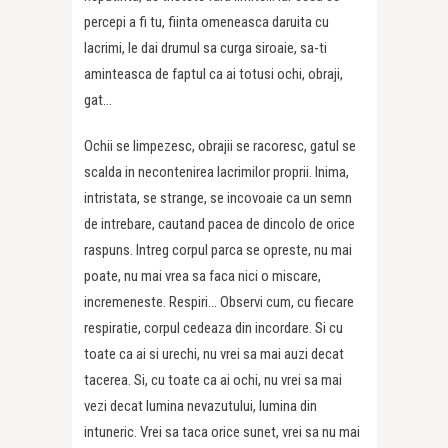
percepi a fi tu, fiinta omeneasca daruita cu
lacrimi, le dai drumul sa curga siroaie, sa-ti
aminteasca de faptul ca ai totusi ochi, obraji,
gat…
Ochii se limpezesc, obrajii se racoresc, gatul se
scalda in necontenirea lacrimilor proprii. Inima,
intristata, se strange, se incovoaie ca un semn
de intrebare, cautand pacea de dincolo de orice
raspuns. Intreg corpul parca se opreste, nu mai
poate, nu mai vrea sa faca nici o miscare,
incremeneste. Respiri… Observi cum, cu fiecare
respiratie, corpul cedeaza din incordare. Si cu
toate ca ai si urechi, nu vrei sa mai auzi decat
tacerea. Si, cu toate ca ai ochi, nu vrei sa mai
vezi decat lumina nevazutului, lumina din
intuneric. Vrei sa taca orice sunet, vrei sa nu mai