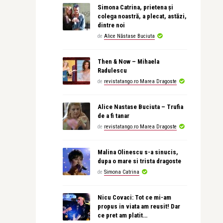
Simona Catrina, prietena și
colega noastră, a plecat, astăzi,
dintre noi
de
Alice Năstase Buciuta
Then & Now – Mihaela
Radulescu
de
revistatango.ro Marea Dragoste
Alice Nastase Buciuta – Trufia
de a fi tanar
de
revistatango.ro Marea Dragoste
Malina Olinescu s-a sinucis,
dupa o mare si trista dragoste
de
Simona Catrina
Nicu Covaci: Tot ce mi-am
propus in viata am reusit! Dar
ce pret am platit…