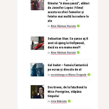
filmului “A doua șansă”, alături
de Jennifer Lopez: Filmul
acesta va oferi femeilor și
fetelor mai multă încredere în
ele
de
Alice Năstase Buciuta
Sebastian Stan: Ce șanse aș fi
avut să ajung la Hollywood,
dacă nu era mama mea?!
de
Alice Năstase Buciuta
Gal Gadot – femeia fantastică
pe ecran și dincolo de el
de
revistatango.ro Marea Dragoste
Eva Green, de la fata Bond la
Miss Peregrine, stăpâna
timpului
de
Irina Botezatu