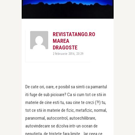
REVISTATANGO.RO
MAREA
DRAGOSTE
2 februarie 2016, 23:29
De cate ori, oare, e posibil sa simti ca pamantul
iti fuge de sub picioare? Ca si cum tot ce stii in
materie de cine esti tu, sau cine te crezi (?!) tu,
tot ce stii in materie de fizic, metafizic, normal,
paranormal, autocontrol, autoechilibrare,
autovindecare se dizolva intr-un ocean de
neputinta, de tristete fara limite… Iar ceea ce