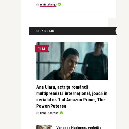
de
revistatango
SUPERSTAR
FILM
Ana Ularu, actrița româncă
multipremiată internațional, joacă în
serialul nr. 1 al Amazon Prime, The
Power/Puterea
de
Ilona Năstase
Vanessa Hudgens, vedetă a