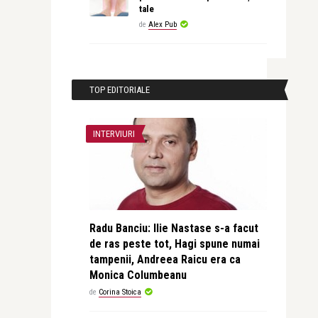
tale
de
Alex Pub
TOP EDITORIALE
INTERVIURI
Radu Banciu: Ilie Nastase s-a facut
de ras peste tot, Hagi spune numai
tampenii, Andreea Raicu era ca
Monica Columbeanu
de
Corina Stoica