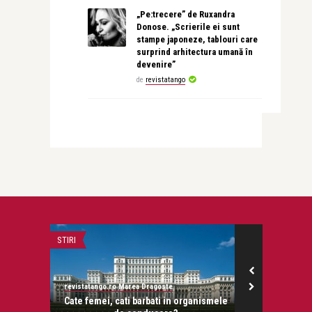
„Pe:trecere” de Ruxandra
Donose. „Scrierile ei sunt
stampe japoneze, tablouri care
surprind arhitectura umană în
devenire”
de
revistatango
STIRI
INTERVIURI
revistatango.ro Marea Dragoste
revistatango.ro
onose.
Cate femei, cati barbati in organismele
Virgil Ianțu –