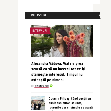
INTERVIURI
INTERVIURI
Alexandra Văduva: Viața e prea
scurtă ca să nu încerci tot ce îți
stârnește interesul. Timpul nu
așteaptă pe nimeni
de
revistatango
Cosmin Filipaș: Când susții un
business curat, asumat,
lucrurile pur și simplu se așază