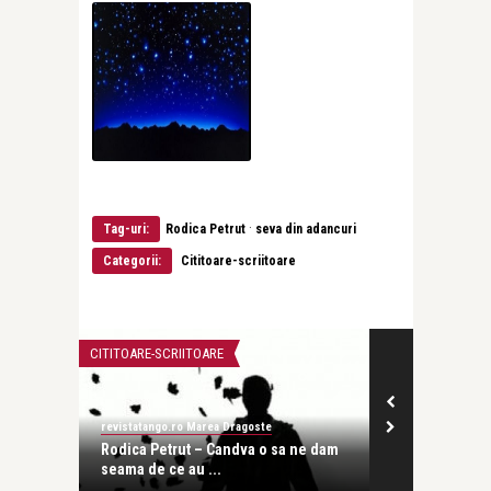
·
Tag-uri:
Rodica Petrut
seva din adancuri
Categorii:
Cititoare-scriitoare
CITITOARE-SCRIITOARE
revistatango.ro Marea Dragoste
ona
Rodica Petrut – Candva o sa ne dam
seama de ce au ...