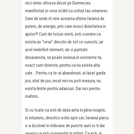
vezi nimic altceva decat pe Dumnezeu
manifestat in ceva vizibil cu ochiul tau omenesc.
Oare de unde iti vine aceasta ultima farama de
putere, de energie, prin care invoci divinitatea in
ajutor?! Cum de totusi simti, esti convins ca
exista un “ceva” dincolo de tot ce cunosti, iar
acel nedefinit element, de-o puritate
desavarsita, se poate insinua in existenta ta,
exact cum doreste, pentru ca nu exista alta
cale… Pentru ca te-ai abandonat, ai lasat garda
jos, atat de jos, incat nici nu poti masura, nu
exista limite pentru adancuri. Dar nici pentru
inaltimi…
Si cu toate ca esti de data asta in plina noapte,
in intuneric, deschizi ochii spre cer, tavanul parca
s-a dizolvat in milioane de puncte aurii si-ti dai
seama ca esti suspendat in infinit. Ca esti, in