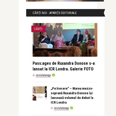
CĂRȚI NOI - APARIȚII EDITORIALE
CĂRȚI
Pass:ages de Ruxandra Donose s-a
lansat la ICR Londra. Galerie FOTO
de
revistatango
„Pe:trecere” – Marea mezzo-
soprană Ruxandra Donose își
lansează volumul de debut la
ICR Londra
de
revistatango