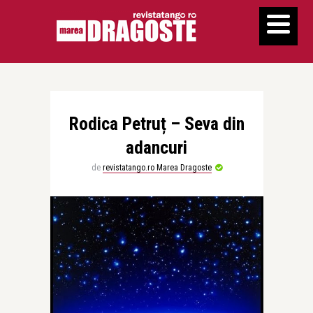
Rodica Petruț – Seva din
adancuri
de
revistatango.ro Marea Dragoste