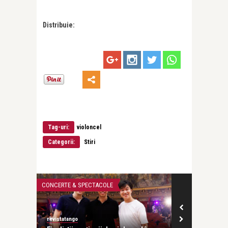
Distribuie:
Tag-uri:
violoncel
Categorii:
Stiri
CONCERTE & SPECTACOLE
CONCERTE & SP
revistatango
revistatango