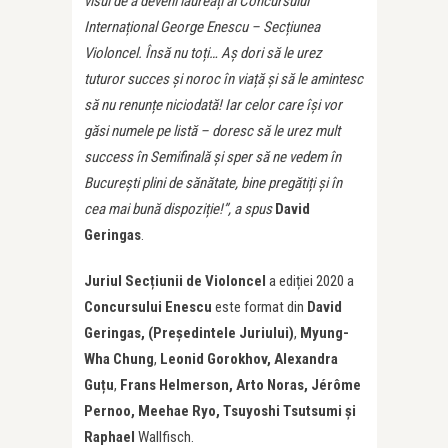
visul de a deveni laureați ai Concursului
Internațional George Enescu – Secțiunea
Violoncel. Însă nu toți… Aș dori să le urez
tuturor succes și noroc în viață și să le amintesc
să nu renunțe niciodată! Iar celor care își vor
găsi numele pe listă – doresc să le urez mult
success în Semifinală și sper să ne vedem în
București plini de sănătate, bine pregătiți și în
cea mai bună dispoziție!”, a spus
David
Geringas
.
Juriul Secțiunii de Violoncel
a ediției 2020 a
Concursului Enescu
este format din
David
Geringas, (Președintele Juriului)
,
Myung-
Wha Chung
,
Leonid Gorokhov, Alexandra
Guțu
,
Frans Helmerson, Arto Noras, Jérôme
Pernoo, Meehae Ryo, Tsuyoshi Tsutsumi și
Raphael
Wallfisch.