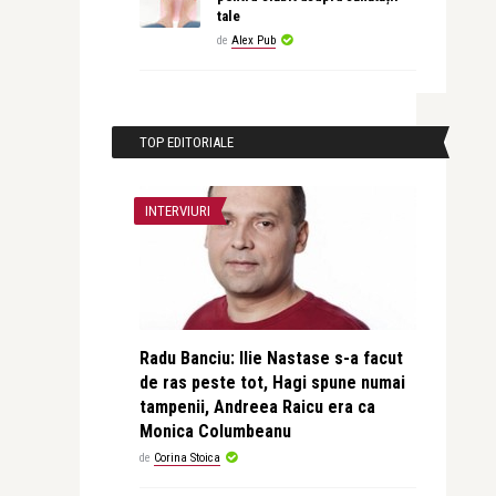
tale
de
Alex Pub
TOP EDITORIALE
INTERVIURI
Radu Banciu: Ilie Nastase s-a facut
de ras peste tot, Hagi spune numai
tampenii, Andreea Raicu era ca
Monica Columbeanu
de
Corina Stoica