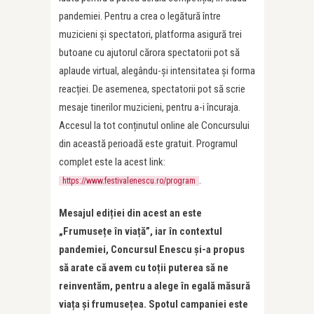
pandemiei. Pentru a crea o legătură între
muzicieni și spectatori, platforma asigură trei
butoane cu ajutorul cărora spectatorii pot să
aplaude virtual, alegându-și intensitatea și forma
reacției. De asemenea, spectatorii pot să scrie
mesaje tinerilor muzicieni, pentru a-i încuraja.
Accesul la tot conținutul online ale Concursului
din această perioadă este gratuit. Programul
complet este la acest link:
.
https://www.festivalenescu.ro/program
Mesajul ediției din acest an este
„Frumusețe în viață”, iar în contextul
pandemiei, Concursul Enescu și-a propus
să arate că avem cu toții puterea să ne
reinventăm, pentru a alege în egală măsură
viața și frumusețea. Spotul campaniei este