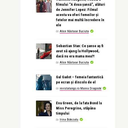
filmului “A doua șansă”, alături
de Jennifer Lopez: Filmul
acesta va oferi femeilor și
fetelor mai multă încredere în
ele
de
Alice Năstase Buciuta
Sebastian Stan: Ce șanse aș fi
avut să ajung la Hollywood,
dacă nu era mama mea?!
de
Alice Năstase Buciuta
Gal Gadot – femeia fantastică
pe ecran și dincolo de el
de
revistatango.ro Marea Dragoste
Eva Green, de la fata Bond la
Miss Peregrine, stăpâna
timpului
de
Irina Botezatu