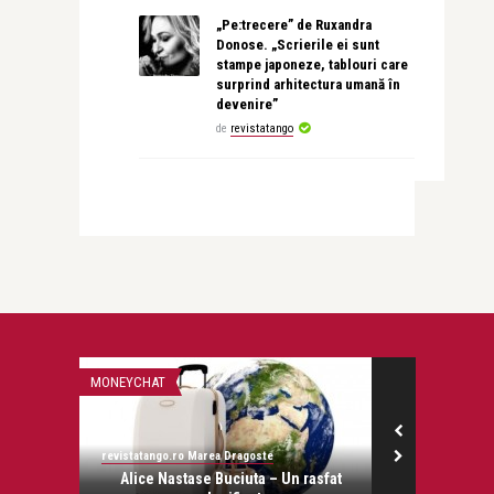
„Pe:trecere” de Ruxandra
Donose. „Scrierile ei sunt
stampe japoneze, tablouri care
surprind arhitectura umană în
devenire”
de
revistatango
MONEYCHAT
STIRI
revistatango.ro Marea Dragoste
revistatango.ro
onose.
Alice Nastase Buciuta – Un rasfat
Eclipsă total