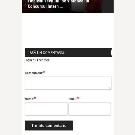
tigat
Finaliștii secțiunii de violoncel în
ANDREI IONIȚĂ
Concursul Intern ...
solistică: pian
LASĂ UN COMENTARIU:
Login cu Facebook
*
Comentariu:
*
*
Nume:
Email: