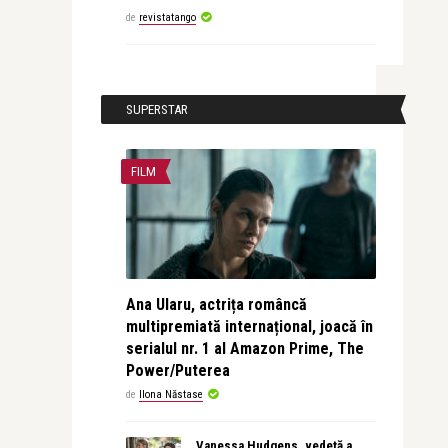
de
revistatango
SUPERSTAR
FILM
Ana Ularu, actrița româncă
multipremiată internațional, joacă în
serialul nr. 1 al Amazon Prime, The
Power/Puterea
de
Ilona Năstase
Vanessa Hudgens, vedetă a