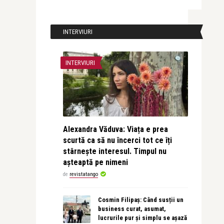
INTERVIURI
INTERVIURI
Alexandra Văduva: Viața e prea
scurtă ca să nu încerci tot ce îți
stârnește interesul. Timpul nu
așteaptă pe nimeni
de
revistatango
Cosmin Filipaș: Când susții un
business curat, asumat,
lucrurile pur și simplu se așază