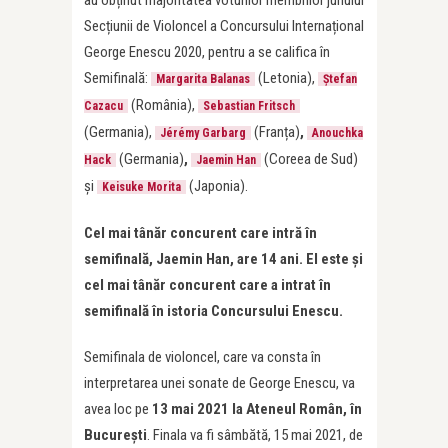
au obținut majoritatea voturilor membrilor juriului
Secțiunii de Violoncel a Concursului Internațional
George Enescu 2020, pentru a se califica în
Semifinală:
(Letonia),
Margarita Balanas
Ștefan
(România),
Cazacu
Sebastian Fritsch
(Germania),
(Franța)
,
Jérémy Garbarg
Anouchka
(Germania)
,
(Coreea de Sud)
Hack
Jaemin Han
și
(Japonia).
Keisuke Morita
Cel mai tânăr concurent care intră în
semifinală, Jaemin Han, are 14 ani. El este și
cel mai tânăr concurent care a intrat în
semifinală în istoria Concursului Enescu.
Semifinala de violoncel, care va consta în
interpretarea unei sonate de George Enescu, va
avea loc pe
13 mai 2021 la Ateneul Român, în
București
. Finala va fi sâmbătă, 15 mai 2021, de