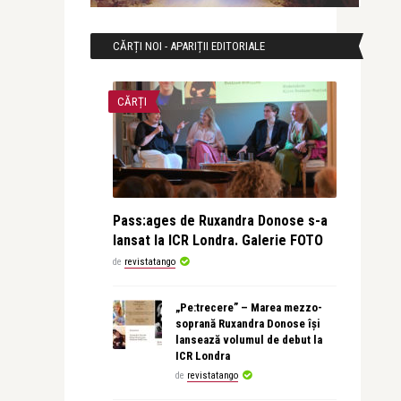
CĂRȚI NOI - APARIȚII EDITORIALE
CĂRȚI
Pass:ages de Ruxandra Donose s-a
lansat la ICR Londra. Galerie FOTO
de
revistatango
„Pe:trecere” – Marea mezzo-
soprană Ruxandra Donose își
lansează volumul de debut la
ICR Londra
de
revistatango