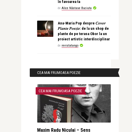
în favoarea ta
de
Alice Năstase Buciuta
Ana-Maria Pop despre 𝐶𝑜𝑣𝑜𝑟
𝑃𝑙𝑎𝑛𝑡𝑒 𝑃𝑜𝑒𝑧𝑖𝑒: de la un shop de
plante de pe terasa Obor la un
proiect artistic interdisciplinar
de
revistatango
CEA MAI FRUMOASA POEZIE
CEA MAI FRUMOASA POEZIE
Maxim Radu Niculai – Sens