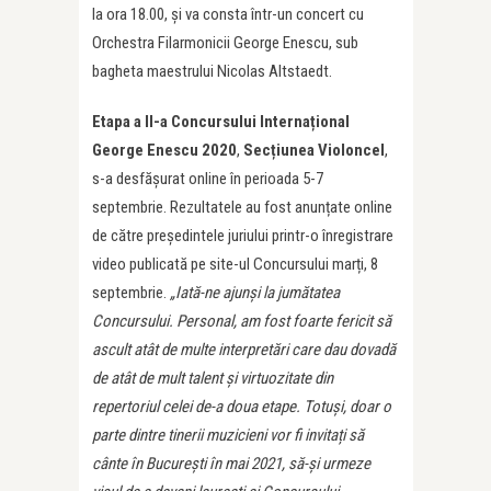
la ora 18.00, și va consta într-un concert cu
Orchestra Filarmonicii George Enescu, sub
bagheta maestrului Nicolas Altstaedt.
Etapa a II-a Concursului Internațional
George Enescu 2020
,
Secțiunea Violoncel
,
s-a desfășurat online în perioada 5-7
septembrie. Rezultatele au fost anunțate online
de către președintele juriului printr-o înregistrare
video publicată pe site-ul Concursului marți, 8
septembrie.
„Iată-ne ajunși la jumătatea
Concursului. Personal, am fost foarte fericit să
ascult atât de multe interpretări care dau dovadă
de atât de mult talent și virtuozitate din
repertoriul celei de-a doua etape. Totuși, doar o
parte dintre tinerii muzicieni vor fi invitați să
cânte în București în mai 2021, să-și urmeze