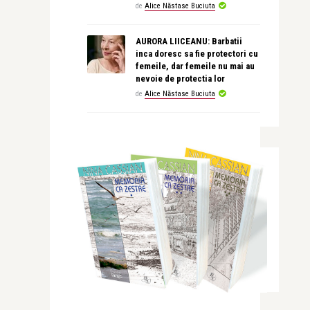
de
Alice Năstase Buciuta
AURORA LIICEANU: Barbatii
inca doresc sa fie protectori cu
femeile, dar femeile nu mai au
nevoie de protectia lor
de
Alice Năstase Buciuta