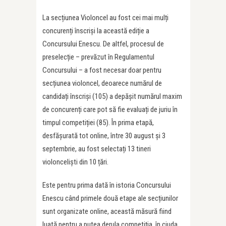
La secțiunea Violoncel au fost cei mai mulți
concurenți înscriși la această ediție a
Concursului Enescu. De altfel, procesul de
preselecție – prevăzut în Regulamentul
Concursului – a fost necesar doar pentru
secțiunea violoncel, deoarece numărul de
candidați înscriși (105) a depășit numărul maxim
de concurenți care pot să fie evaluați de juriu în
timpul competiției (85). În prima etapă,
desfășurată tot online, între 30 august și 3
septembrie, au fost selectați 13 tineri
violonceliști din 10 țări.
Este pentru prima dată în istoria Concursului
Enescu când primele două etape ale secțiunilor
sunt organizate online, această măsură fiind
luată pentru a putea derula competiția, în ciuda