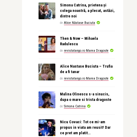
Simona Catrina, prietena și
colega noastră, a plecat, astăzi,
dintre noi
de
Alice Năstase Buciuta
Then & Now – Mihaela
Radulescu
de
revistatango.ro Marea Dragoste
Alice Nastase Buciuta – Trufia
de a fi tanar
de
revistatango.ro Marea Dragoste
Malina Olinescu s-a sinucis,
dupa o mare si trista dragoste
de
Simona Catrina
Nicu Covaci: Tot ce mi-am
propus in viata am reusit! Dar
ce pret am platit…