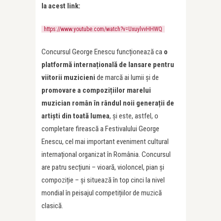
la acest link:
https://www.youtube.com/watch?v=UxuylvvHHWQ
Concursul George Enescu funcționează ca
o
platformă internațională de lansare pentru
viitorii muzicieni
de marcă ai lumii și de
promovare a compozițiilor marelui
muzician român în rândul noii generații de
artiști din toată lumea
, și este, astfel, o
completare firească a Festivalului George
Enescu, cel mai important eveniment cultural
internațional organizat în România. Concursul
are patru secțiuni – vioară, violoncel, pian și
compoziție – și situează în top cinci la nivel
mondial în peisajul competițiilor de muzică
clasică.