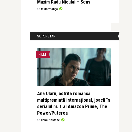
Maxim Radu Niculai – Sens
de
revistatango
SUPERSTAR
FILM
Ana Ularu, actrița româncă
multipremiată internațional, joacă în
serialul nr. 1 al Amazon Prime, The
Power/Puterea
de
Ilona Năstase