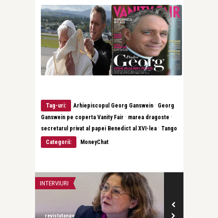
·
Tag-uri:
Arhiepiscopul Georg Ganswein
Georg
·
·
Ganswein pe coperta Vanity Fair
marea dragoste
·
secretarul privat al papei Benedict al XVI-lea
Tango
Categorii:
MoneyChat
INTERVIURI
INTERVIURI
revistatango
Alice Năstase B