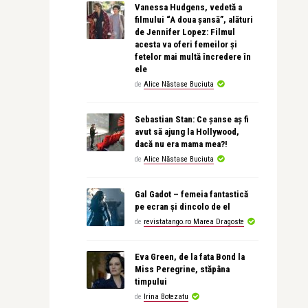
Vanessa Hudgens, vedetă a
filmului “A doua șansă”, alături
de Jennifer Lopez: Filmul
acesta va oferi femeilor și
fetelor mai multă încredere în
ele
de
Alice Năstase Buciuta
Sebastian Stan: Ce șanse aș fi
avut să ajung la Hollywood,
dacă nu era mama mea?!
de
Alice Năstase Buciuta
Gal Gadot – femeia fantastică
pe ecran și dincolo de el
de
revistatango.ro Marea Dragoste
Eva Green, de la fata Bond la
Miss Peregrine, stăpâna
timpului
de
Irina Botezatu