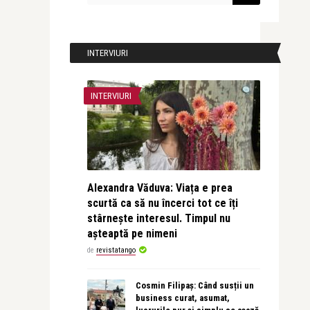
INTERVIURI
INTERVIURI
Alexandra Văduva: Viața e prea
scurtă ca să nu încerci tot ce îți
stârnește interesul. Timpul nu
așteaptă pe nimeni
de
revistatango
Cosmin Filipaș: Când susții un
business curat, asumat,