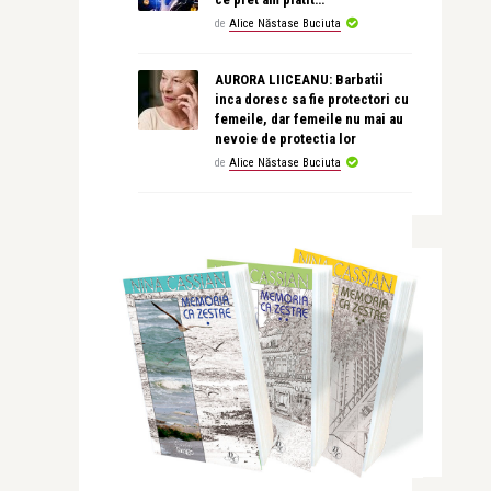
de
Alice Năstase Buciuta
AURORA LIICEANU: Barbatii
inca doresc sa fie protectori cu
femeile, dar femeile nu mai au
nevoie de protectia lor
de
Alice Năstase Buciuta