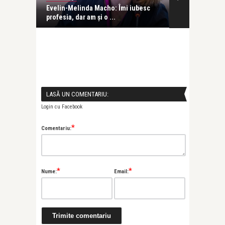
Evelin-Melinda Macho: Îmi iubesc
Mihaela Rădul
profesia, dar am și o ...
venit exact câ
LASĂ UN COMENTARIU:
Login cu Facebook
*
Comentariu:
*
*
Nume:
Email: