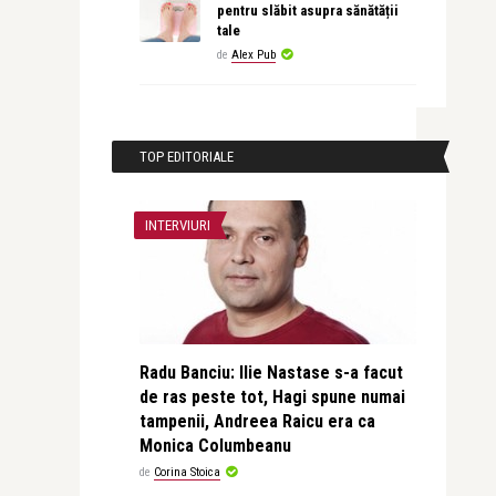
pentru slăbit asupra sănătății
tale
de
Alex Pub
TOP EDITORIALE
INTERVIURI
Radu Banciu: Ilie Nastase s-a facut
de ras peste tot, Hagi spune numai
tampenii, Andreea Raicu era ca
Monica Columbeanu
de
Corina Stoica