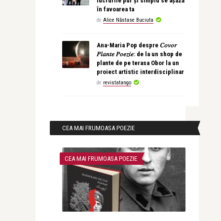
lucrurile pur și simplu se așază
în favoarea ta
de
Alice Năstase Buciuta
Ana-Maria Pop despre 𝐶𝑜𝑣𝑜𝑟
𝑃𝑙𝑎𝑛𝑡𝑒 𝑃𝑜𝑒𝑧𝑖𝑒: de la un shop de
plante de pe terasa Obor la un
proiect artistic interdisciplinar
de
revistatango
CEA MAI FRUMOASA POEZIE
CEA MAI FRUMOASA POEZIE