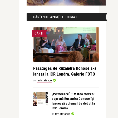
CĂRȚI NOI - APARIȚII EDITORIALE
CĂRȚI
Pass:ages de Ruxandra Donose s-a
lansat la ICR Londra. Galerie FOTO
de
revistatango
„Pe:trecere” – Marea mezzo-
soprană Ruxandra Donose își
lansează volumul de debut la
ICR Londra
de
revistatango