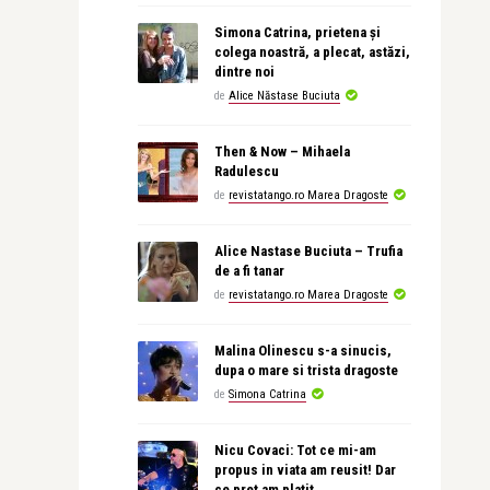
Simona Catrina, prietena și
colega noastră, a plecat, astăzi,
dintre noi
de
Alice Năstase Buciuta
Then & Now – Mihaela
Radulescu
de
revistatango.ro Marea Dragoste
Alice Nastase Buciuta – Trufia
de a fi tanar
de
revistatango.ro Marea Dragoste
Malina Olinescu s-a sinucis,
dupa o mare si trista dragoste
de
Simona Catrina
Nicu Covaci: Tot ce mi-am
propus in viata am reusit! Dar
ce pret am platit…