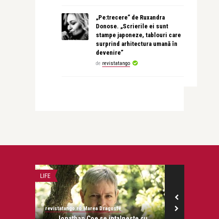
„Pe:trecere” de Ruxandra
Donose. „Scrierile ei sunt
stampe japoneze, tablouri care
surprind arhitectura umană în
devenire”
de
revistatango
LIFE
NU DIN GURA, CI
revistatango.ro Marea Dragoste
Angelica Lambr
onose.
Jonathan Coe se intalneste cu
Angelica La