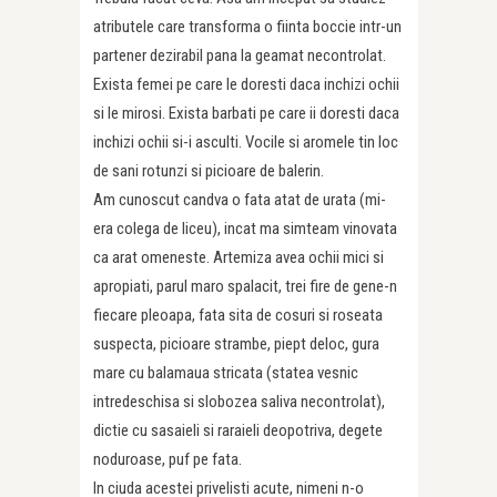
atributele care transforma o fiinta boccie intr-un
partener dezirabil pana la geamat necontrolat.
Exista femei pe care le doresti daca inchizi ochii
si le mirosi. Exista barbati pe care ii doresti daca
inchizi ochii si-i asculti. Vocile si aromele tin loc
de sani rotunzi si picioare de balerin.
Am cunoscut candva o fata atat de urata (mi-
era colega de liceu), incat ma simteam vinovata
ca arat omeneste. Artemiza avea ochii mici si
apropiati, parul maro spalacit, trei fire de gene-n
fiecare pleoapa, fata sita de cosuri si roseata
suspecta, picioare strambe, piept deloc, gura
mare cu balamaua stricata (statea vesnic
intredeschisa si slobozea saliva necontrolat),
dictie cu sasaieli si raraieli deopotriva, degete
noduroase, puf pe fata.
In ciuda acestei privelisti acute, nimeni n-o