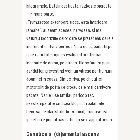
kilogramele. Batalii castigate, razboaie pierdute
– in mare parte.
„Frumusetea exterioara trece, asta interioara
ramane“, auzeam adesea, nervoasa, si ma
usturau ipocriziile celor care se prefaceau ca le e
indiferent un fund perfect. Nu cred ca barbatii pe
care i-am tot surprins evaluand posterioare
leganate de dama, pe strada, filosofau tragic in
gandul lor, prevestind vremuri vitrege pentru nurii
doamnei in cauza. Dimpotriva, pe chipul lor
mototolit de pofta se citeau cele mai carnivore
pacate. Narile li se umflau paricopitat,
neastamparul le smucea blugii din balamale.
Deci, sa fie clar, statistic vorbind, frumusetea
genetica e primul pas catre un sex-appeal peren.
Genetica si (di)amantul ascuns