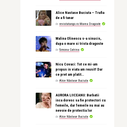
Alice Nastase Buciuta – Trufia
de a fi tanar
de
revistatango.ro Marea Dragoste
Malina Olinescu s-a sinucis,
dupa o mare si trista dragoste
de
Simona Catrina
Nicu Covaci: Tot ce mi-am
propus in viata am reusit! Dar
ce pret am platit…
de
Alice Năstase Buciuta
AURORA LIICEANU: Barbatii
inca doresc sa fie protectori cu
femeile, dar femeile nu mai au
nevoie de protectia lor
de
Alice Năstase Buciuta