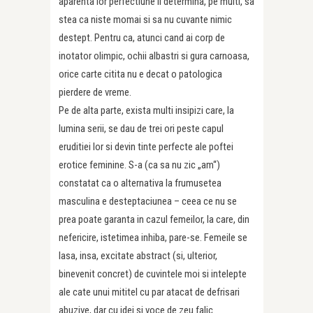
aparenta lor perfectiune ii determina, pe multi, sa
stea ca niste momai si sa nu cuvante nimic
destept. Pentru ca, atunci cand ai corp de
inotator olimpic, ochii albastri si gura carnoasa,
orice carte citita nu e decat o patologica
pierdere de vreme.
Pe de alta parte, exista multi insipizi care, la
lumina serii, se dau de trei ori peste capul
eruditiei lor si devin tinte perfecte ale poftei
erotice feminine. S-a (ca sa nu zic „am“)
constatat ca o alternativa la frumusetea
masculina e desteptaciunea – ceea ce nu se
prea poate garanta in cazul femeilor, la care, din
nefericire, istetimea inhiba, pare-se. Femeile se
lasa, insa, excitate abstract (si, ulterior,
binevenit concret) de cuvintele moi si intelepte
ale cate unui mititel cu par atacat de defrisari
abuzive, dar cu idei si voce de zeu falic.