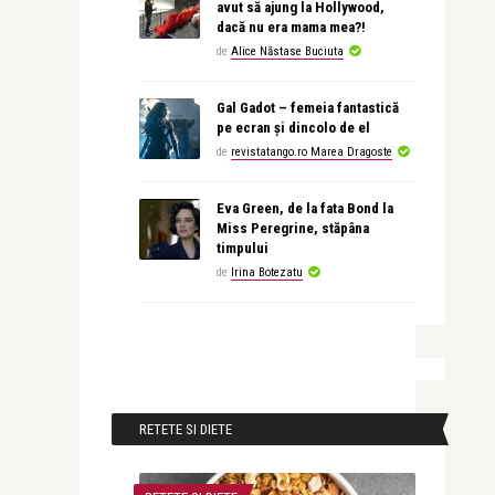
avut să ajung la Hollywood,
dacă nu era mama mea?!
de
Alice Năstase Buciuta
Gal Gadot – femeia fantastică
pe ecran și dincolo de el
de
revistatango.ro Marea Dragoste
Eva Green, de la fata Bond la
Miss Peregrine, stăpâna
timpului
de
Irina Botezatu
RETETE SI DIETE