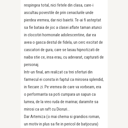
respingea total, nici fetele din clasa, care-i
ascultau povestile de prin cenaclurile unde
pierdea vremea, dar nici baietii. Te-ai fi asteptat
sa fie bataia de joc a clasei aflate taman atunci
in clocotiri hormonale adolescentine, dar ea
avea o gasca destul de fidela, un cerc excitat de
cascatori de gura, care se lasau hipnotizati de
naiba stie ce, insa erau, cu adevarat, capturati de
personaj.
Intr-un final, am realizat ca trei sferturi din
farmecul ei consta in faptul ca mirosea splendid,
in fiecare zi. Pe vremea de care va vorbeam, era
o performanta sa poti cumpara un sapun ca
lumea, de la vreo ruda de marinar, daramite sa
mirosi ca un raft cu Dioruri…
Dar Artemiza (o mai chema si grandios roman,
un motiv in plus sa fie in pericol de batjocura)