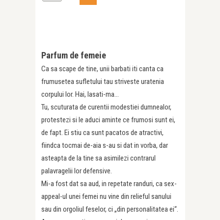
Parfum de femeie
Ca sa scape de tine, unii barbati iti canta ca
frumusetea sufletului tau striveste uratenia
corpului lor. Hai, lasati-ma…
Tu, scuturata de curentii modestiei dumnealor,
protestezi si le aduci aminte ce frumosi sunt ei,
de fapt. Ei stiu ca sunt pacatos de atractivi,
fiindca tocmai de-aia s-au si dat in vorba, dar
asteapta de la tine sa asimilezi contrarul
palavragelii lor defensive.
Mi-a fost dat sa aud, in repetate randuri, ca sex-
appeal-ul unei femei nu vine din relieful sanului
sau din orgoliul feselor, ci „din personalitatea ei“.