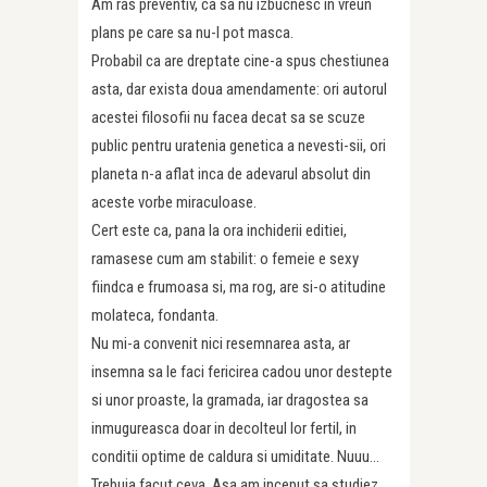
Am ras preventiv, ca sa nu izbucnesc in vreun
plans pe care sa nu-l pot masca.
Probabil ca are dreptate cine-a spus chestiunea
asta, dar exista doua amendamente: ori autorul
acestei filosofii nu facea decat sa se scuze
public pentru uratenia genetica a nevesti-sii, ori
planeta n-a aflat inca de adevarul absolut din
aceste vorbe miraculoase.
Cert este ca, pana la ora inchiderii editiei,
ramasese cum am stabilit: o femeie e sexy
fiindca e frumoasa si, ma rog, are si-o atitudine
molateca, fondanta.
Nu mi-a convenit nici resemnarea asta, ar
insemna sa le faci fericirea cadou unor destepte
si unor proaste, la gramada, iar dragostea sa
inmugureasca doar in decolteul lor fertil, in
conditii optime de caldura si umiditate. Nuuu…
Trebuia facut ceva. Asa am inceput sa studiez