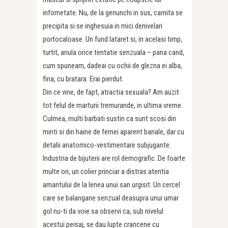
infometate. Nu, de la genunchi in sus, carnita se
precipita si se inghesuia in mici denivelari
portocaloase. Un fund lataret si, in acelasi timp,
turtit, anula orice tentatie senzuala – pana cand,
cum spuneam, dadeai cu ochii de glezna ei alba,
fina, cu bratara. Erai pierdut.
Din ce vine, de fapt, atractia sexuala? Am auzit
tot felul de marturii tremurande, in ultima vreme.
Culmea, multi barbati sustin ca sunt scosi din
minti si din haine de femei aparent banale, dar cu
detalii anatomico-vestimentare subjugante.
Industria de bijuterii are rol demografic. De foarte
multe ori, un colier princiar a distras atentia
amantului de la lenea unui san urgisit. Un cercel
care se balangane senzual deasupra unui umar
gol nu-ti da voie sa observi ca, sub nivelul
acestui peisaj, se dau lupte crancene cu