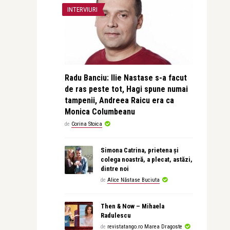
INTERVIURI
Radu Banciu: Ilie Nastase s-a facut
de ras peste tot, Hagi spune numai
tampenii, Andreea Raicu era ca
Monica Columbeanu
de
Corina Stoica
Simona Catrina, prietena și
colega noastră, a plecat, astăzi,
dintre noi
de
Alice Năstase Buciuta
Then & Now – Mihaela
Radulescu
de
revistatango.ro Marea Dragoste