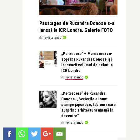
Pass:ages de Ruxandra Donose s-a
lansat la ICR Londra. Galerie FOTO
de
revistatango
„Pe:trecere” – Marea mezzo-
soprană Ruxandra Donose își
lansează volumul de debut la
ICR Londra
de
revistatango
„Pe:trecere” de Ruxandra
Donose. „Scrierile ei sunt
stampe japoneze, tablouri care
surprind arhitectura umană în
devenire”
de
revistatango