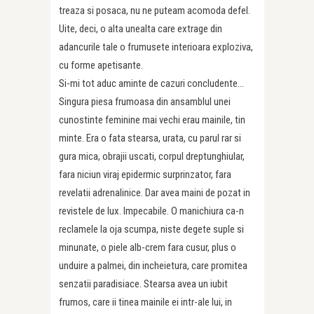
treaza si posaca, nu ne puteam acomoda defel.
Uite, deci, o alta unealta care extrage din
adancurile tale o frumusete interioara exploziva,
cu forme apetisante.
Si-mi tot aduc aminte de cazuri concludente…
Singura piesa frumoasa din ansamblul unei
cunostinte feminine mai vechi erau mainile, tin
minte. Era o fata stearsa, urata, cu parul rar si
gura mica, obrajii uscati, corpul dreptunghiular,
fara niciun viraj epidermic surprinzator, fara
revelatii adrenalinice. Dar avea maini de pozat in
revistele de lux. Impecabile. O manichiura ca-n
reclamele la oja scumpa, niste degete suple si
minunate, o piele alb-crem fara cusur, plus o
unduire a palmei, din incheietura, care promitea
senzatii paradisiace. Stearsa avea un iubit
frumos, care ii tinea mainile ei intr-ale lui, in