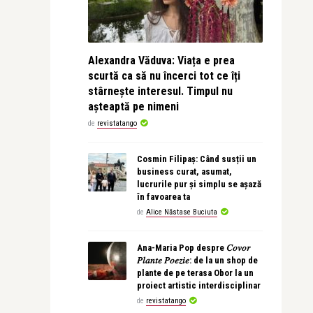
Alexandra Văduva: Viața e prea
scurtă ca să nu încerci tot ce îți
stârnește interesul. Timpul nu
așteaptă pe nimeni
de
revistatango
Cosmin Filipaș: Când susții un
business curat, asumat,
lucrurile pur și simplu se așază
în favoarea ta
de
Alice Năstase Buciuta
Ana-Maria Pop despre 𝐶𝑜𝑣𝑜𝑟
𝑃𝑙𝑎𝑛𝑡𝑒 𝑃𝑜𝑒𝑧𝑖𝑒: de la un shop de
plante de pe terasa Obor la un
proiect artistic interdisciplinar
de
revistatango