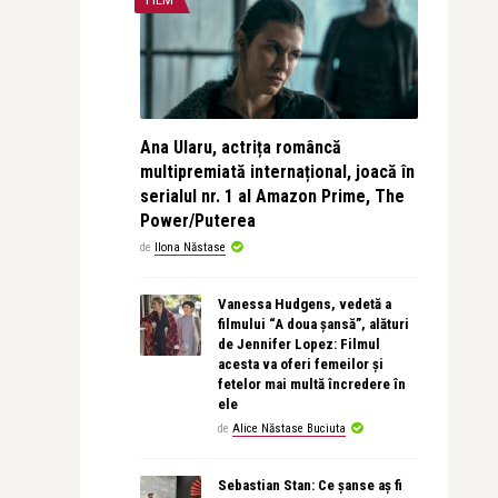
Ana Ularu, actrița româncă
multipremiată internațional, joacă în
serialul nr. 1 al Amazon Prime, The
Power/Puterea
de
Ilona Năstase
Vanessa Hudgens, vedetă a
filmului “A doua șansă”, alături
de Jennifer Lopez: Filmul
acesta va oferi femeilor și
fetelor mai multă încredere în
ele
de
Alice Năstase Buciuta
Sebastian Stan: Ce șanse aș fi