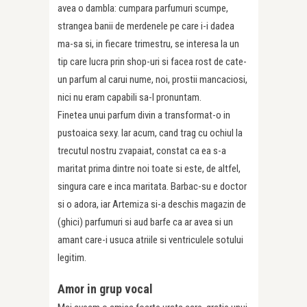
avea o dambla: cumpara parfumuri scumpe,
strangea banii de merdenele pe care i-i dadea
ma-sa si, in fiecare trimestru, se interesa la un
tip care lucra prin shop-uri si facea rost de cate-
un parfum al carui nume, noi, prostii mancaciosi,
nici nu eram capabili sa-l pronuntam.
Finetea unui parfum divin a transformat-o in
pustoaica sexy. Iar acum, cand trag cu ochiul la
trecutul nostru zvapaiat, constat ca ea s-a
maritat prima dintre noi toate si este, de altfel,
singura care e inca maritata. Barbac-su e doctor
si o adora, iar Artemiza si-a deschis magazin de
(ghici) parfumuri si aud barfe ca ar avea si un
amant care-i usuca atriile si ventriculele sotului
legitim.
Amor in grup vocal