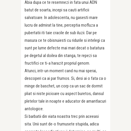
Abia dupa ce te resemnezi in fata unui ADN
batut de soarta, incepi sa cauti artificii
salvatoare. In adolescenta, nu gasesti mare
lucru de admirat la tine, perceptia mofluza a
pubertatii iti taie cracile de sub iluzii. Dar pe
masura ce te obisnuiesti cu ridurile si intelegi ca
sunt pe lume defecte mai mari decat o batatura
pe degetul al doilea din stanga, te repezi sa
fructifici ce ti-a harazit propriul genom.
Atunci, intr-un moment cand nu mai sperai,
descoperi ca ai par frumos. Si, desi ai o fata ca o
minge de baschet, un corp ca un sac de dormit
pliat si niste picioare cu aspect buretos, dansul
pletelor tale in noapte e aducator de amantlacuri
antologice.
Si barbatii din viata noastra trec prin aceeasi
sita. Unii sunt de-o frumusete stupida, adica