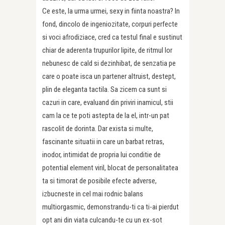
Ce este, la urma urmei, sexy in fiinta noastra? In
fond, dincolo de ingeniozitate, corpuri perfecte
si voci afrodiziace, cred ca testul final e sustinut
chiar de aderenta trupurilor lipite, de ritmul lor
nebunesc de cald si dezinhibat, de senzatia pe
care o poate isca un partener altruist, destept,
plin de eleganta tactila. Sa zicem ca sunt si
cazuri in care, evaluand din priviri inamicul, stii
cam la ce te poti astepta de la el, intr-un pat
rascolit de dorinta. Dar exista si multe,
fascinante situatii in care un barbat retras,
inodor, intimidat de propria lui conditie de
potential element viril, blocat de personalitatea
ta si timorat de posibile efecte adverse,
izbucneste in cel mai rodnic balans
multiorgasmic, demonstrandu-ti ca ti-ai pierdut
opt ani din viata culcandu-te cu un ex-sot