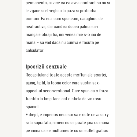
permanenta; ai zice ca ea avea contract sa nu si
le zgarie si el veghea la paza si protectia
comorii. Ea era, cum spuneam, caraghios de
neatractiva, dar cand isi ducea palma sa-i
mangaie obrajii lui, imi venea mie s-o iau de
mana – sa vad daca nu cumva e facuta pe
calculator.
Ipocrizii senzuale
Recapituland toate aceste mofturi ale soartei,
ajung, tiptil, la teoria celor care sustin sex-
appeal-ul neconventional. Care spun ca o fraza
trantita la timp face cat o sticla de vin rosu
spaniol.
E drept, e imperios necesar sa existe ceva sexy
si la suprafata, nimeni nu se poate jura cu mana
pe inima ca se multumeste cu un suflet gratios.