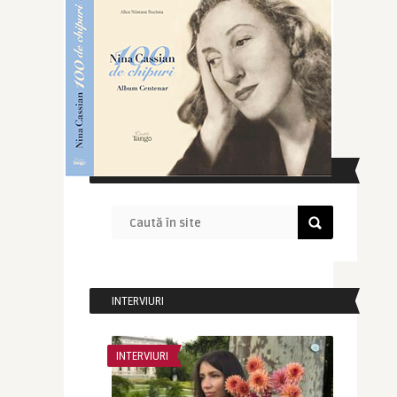
CAUTĂ ÎN SITE
INTERVIURI
INTERVIURI