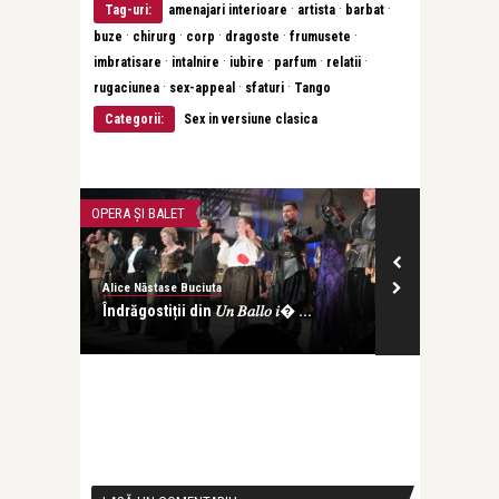
·
·
·
Tag-uri:
amenajari interioare
artista
barbat
·
·
·
·
·
buze
chirurg
corp
dragoste
frumusete
·
·
·
·
·
imbratisare
intalnire
iubire
parfum
relatii
·
·
·
rugaciunea
sex-appeal
sfaturi
Tango
Categorii:
Sex in versiune clasica
OPERA ȘI BALET
INTERVIURI
Alice Năstase Buciuta
revistatango
listică:
Îndrăgostiții din 𝑈𝑛 𝐵𝑎𝑙𝑙𝑜 𝑖� ...
Pușa Năstase:
sunt chei tăcu