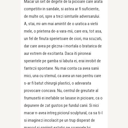
Macar un set de degete de la picioare care arata
competitiv in sandale, si astea ar fi suficiente,
de multe ori, spre a trezi simturile adversarului.
A, stai, mi-am mai amintit de o uratica a vietii
mele, o prietena de-a vara-mii, care era, tot asa,
un fel de finuta sperietoare de ciori, ma scuzati,
dar care avea pe glezna-i mortala o bratarica de
aur extrem de excitanta. Daca iti pironeai
sperantele pe gamba si labuta ei, erai inrobit de
fantezii spontane. Nu mai conta ca avea sanii
mici, una cu sternul, ca avea un nas pentru care
s-ar fi batut chirurgii plastici, o adevarata
provocare concava. Nu, centrul de greutate al
frumusetii ei inefabile se lasase in picioare, ca o
depunere de zat gustos pe fundul canii. Si nici
macar n-avea intreg piciorul sculptural, ca sa ti-l
si imaginezi incolacit pe un trup disperat de
mascul si sprijinit extatic pe coapsele lui