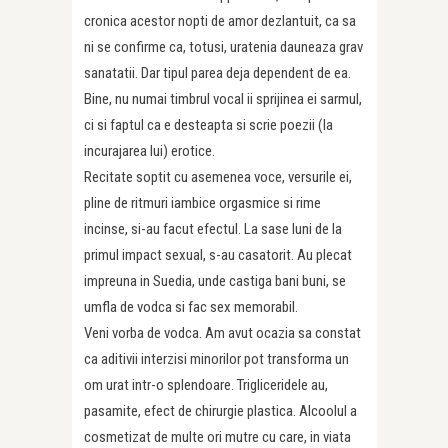
cronica acestor nopti de amor dezlantuit, ca sa
ni se confirme ca, totusi, uratenia dauneaza grav
sanatatii. Dar tipul parea deja dependent de ea.
Bine, nu numai timbrul vocal ii sprijinea ei sarmul,
ci si faptul ca e desteapta si scrie poezii (la
incurajarea lui) erotice.
Recitate soptit cu asemenea voce, versurile ei,
pline de ritmuri iambice orgasmice si rime
incinse, si-au facut efectul. La sase luni de la
primul impact sexual, s-au casatorit. Au plecat
impreuna in Suedia, unde castiga bani buni, se
umfla de vodca si fac sex memorabil.
Veni vorba de vodca. Am avut ocazia sa constat
ca aditivii interzisi minorilor pot transforma un
om urat intr-o splendoare. Trigliceridele au,
pasamite, efect de chirurgie plastica. Alcoolul a
cosmetizat de multe ori mutre cu care, in viata