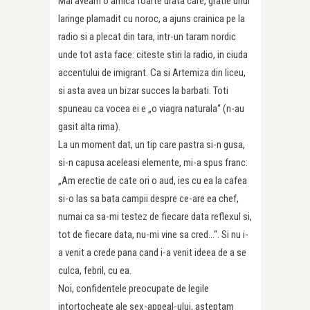
Mai aveam o amica foarte urata care, gratie unui
laringe plamadit cu noroc, a ajuns crainica pe la
radio si a plecat din tara, intr-un taram nordic
unde tot asta face: citeste stiri la radio, in ciuda
accentului de imigrant. Ca si Artemiza din liceu,
si asta avea un bizar succes la barbati. Toti
spuneau ca vocea ei e „o viagra naturala“ (n-au
gasit alta rima).
La un moment dat, un tip care pastra si-n gusa,
si-n capusa aceleasi elemente, mi-a spus franc:
„Am erectie de cate ori o aud, ies cu ea la cafea
si-o las sa bata campii despre ce-are ea chef,
numai ca sa-mi testez de fiecare data reflexul si,
tot de fiecare data, nu-mi vine sa cred…“. Si nu i-
a venit a crede pana cand i-a venit ideea de a se
culca, febril, cu ea.
Noi, confidentele preocupate de legile
intortocheate ale sex-appeal-ului, asteptam