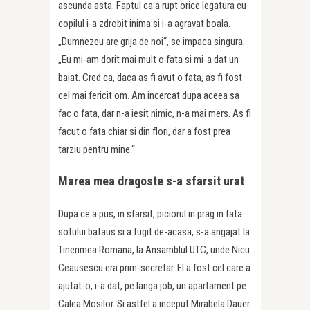
ascunda asta. Faptul ca a rupt orice legatura cu
copilul i-a zdrobit inima si i-a agravat boala.
„Dumnezeu are grija de noi“, se impaca singura.
„Eu mi-am dorit mai mult o fata si mi-a dat un
baiat. Cred ca, daca as fi avut o fata, as fi fost
cel mai fericit om. Am incercat dupa aceea sa
fac o fata, dar n-a iesit nimic, n-a mai mers. As fi
facut o fata chiar si din flori, dar a fost prea
tarziu pentru mine.“
Marea mea dragoste s-a sfarsit urat
Dupa ce a pus, in sfarsit, piciorul in prag in fata
sotului bataus si a fugit de-acasa, s-a angajat la
Tinerimea Romana, la Ansamblul UTC, unde Nicu
Ceausescu era prim-secretar. El a fost cel care a
ajutat-o, i-a dat, pe langa job, un apartament pe
Calea Mosilor. Si astfel a inceput Mirabela Dauer