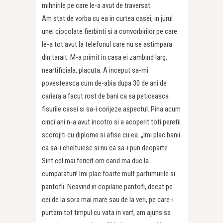
mihnirile pe care le-a avut de traversat.
Am stat de vorba cu ea in curtea casei, in jurul
unei ciocolate fierbinti si a convorbirilor pe care
le-a tot avut la telefonul care nu se astimpara
din tarait. M-a primit in casa ei zambind larg,
neartificiala, placuta. A inceput sa-mi
povesteasca cum de-abia dupa 30 de ani de
cariera a facut rost de bani ca sa peticeasca
fisurile casei si sa-i corijeze aspectul. Pina acum
cinci ani n-a avut incotro si a acoperit toti peretii
scorojiti cu diplome si afise cu ea. „Imi plac banii
ca sa-i cheltuiesc si nu ca sa-i pun deoparte.
Sint cel mai fericit om cand ma duc la
cumparaturi! Imi plac foarte mult parfumurile si
pantofii. Neavind in copilarie pantofi, decat pe
cei de la sora mai mare sau de la veri, pe care-i
purtam tot timpul cu vata in varf, am ajuns sa