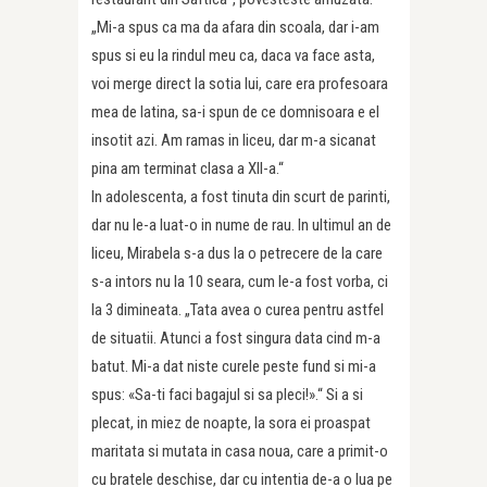
„Mi-a spus ca ma da afara din scoala, dar i-am
spus si eu la rindul meu ca, daca va face asta,
voi merge direct la sotia lui, care era profesoara
mea de latina, sa-i spun de ce domnisoara e el
insotit azi. Am ramas in liceu, dar m-a sicanat
pina am terminat clasa a XII-a.“
In adolescenta, a fost tinuta din scurt de parinti,
dar nu le-a luat-o in nume de rau. In ultimul an de
liceu, Mirabela s-a dus la o petrecere de la care
s-a intors nu la 10 seara, cum le-a fost vorba, ci
la 3 dimineata. „Tata avea o curea pentru astfel
de situatii. Atunci a fost singura data cind m-a
batut. Mi-a dat niste curele peste fund si mi-a
spus: «Sa-ti faci bagajul si sa pleci!».“ Si a si
plecat, in miez de noapte, la sora ei proaspat
maritata si mutata in casa noua, care a primit-o
cu bratele deschise, dar cu intentia de-a o lua pe