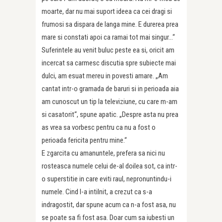
moarte, dar nu mai suport ideea ca cei dragi si
frumosi sa dispara de langa mine. E durerea prea
mare si constati apoi ca ramai tot mai singur…“
Suferintele au venit buluc peste ea si, oricit am
incercat sa carmesc discutia spre subiecte mai
dulci, am esuat mereu in povesti amare. „Am
cantat intr-o gramada de baruri si in perioada aia
am cunoscut un tip la televiziune, cu care m-am
si casatorit“, spune apatic. „Despre asta nu prea
as vrea sa vorbesc pentru ca nu a fost o
perioada fericita pentru mine.“
E zgarcita cu amanuntele, prefera sa nici nu
rosteasca numele celui de-al doilea sot, ca intr-
o superstitie in care eviti raul, nepronuntindu-i
numele. Cind l-a intilnit, a crezut ca s-a
indragostit, dar spune acum ca n-a fost asa, nu
se poate sa fi fost asa. Doar cum sa iubesti un