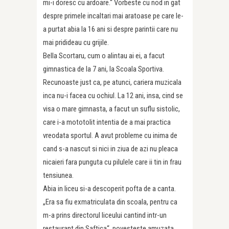
mi-i doresc cu ardoare.“ Vorbeste cu nod in gat
despre primele incaltari mai aratoase pe care le-
a purtat abia la 16 ani si despre parintii care nu
mai pridideau cu grijile.
Bella Scortaru, cum o alintau ai ei, a facut
gimnastica de la 7 ani, la Scoala Sportiva.
Recunoaste just ca, pe atunci, cariera muzicala
inca nu-i facea cu ochiul. La 12 ani, insa, cind se
visa o mare gimnasta, a facut un suflu sistolic,
care i-a mototolit intentia de a mai practica
vreodata sportul. A avut probleme cu inima de
cand s-a nascut si nici in ziua de azi nu pleaca
nicaieri fara punguta cu pilulele care ii tin in frau
tensiunea.
Abia in liceu si-a descoperit pofta de a canta.
„Era sa fiu exmatriculata din scoala, pentru ca
m-a prins directorul liceului cantind intr-un
restaurant din Saftica“, povesteste amuzata.