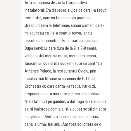
Arta si muncea de zor la Cooperativa
Instalatorul. Era dispecer, slujba de care i-a facut
rost sotul, care isi facea acolo practica.
„Raspundeam la telefoane, sunau oameni care-
mi spuneau ca li s-a spart o teava, iar eu
repartizam muncitorii. Era moartea pasiunii!
Dupa serviciu, care dura de la 9 la 7-8 seara,
venea sotul meu sa ma ia, mergeam acasa,
faceam un dus si ma duceam apoi sa cant.“ La
Athenee Palace, la restaurantul Ovidiu, prin
localuri mai fitoase si carciumi de tot felul.
Orchestra cu care canta i-a facut, intr-o zi,
propunerea de-a merge impreuna in Iugoslavia.
N-a stat mult pe ganduri, a dat fuga la serviciu ca
sa-si inainteze demisia, si-a pupat sotul din zbor
si a plecat. Pentru o luna, initial, dar a ramas,
pana la urma, trei ani. „Am fost solicitata de o