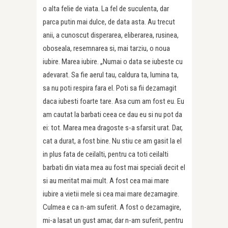
o alta felie de viata. La fel de suculenta, dar
parca putin mai dulce, de data asta. Au trecut
anii, a cunoscut disperarea, eliberarea, rusinea,
oboseala, resemnarea si, mai tarziu, o noua
iubire. Marea iubire. „Numai o data se iubeste cu
adevarat. Sa fie aerul tau, caldura ta, lumina ta,
sa nu poti respira fara el. Poti sa fii dezamagit
daca iubesti foarte tare. Asa cum am fost eu. Eu
am cautat la barbati ceea ce dau eu si nu pot da
ei: tot. Marea mea dragoste s-a sfarsit urat. Dar,
cat a durat, a fost bine. Nu stiu ce am gasit la el
in plus fata de ceilalti, pentru ca toti ceilalti
barbati din viata mea au fost mai speciali decit el
si au meritat mai mult. A fost cea mai mare
iubire a vietii mele si cea mai mare dezamagire.
Culmea e ca n-am suferit. A fost o dezamagire,
mi-a lasat un gust amar, dar n-am suferit, pentru