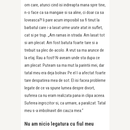
om care, atunci cind isi indreapta mana spre tine,
n-o face ca sa mangaie si sa aline, ci doar ca sa
loveasca?! Ii pare acum imposibil sa fi tinut la
barbatul care i-a lasat urme urate atat in suflet,
cat si pe trup. „Am ramas in strada. Am lasat tot
si am plecat. Am fost batuta foarte tare si a
trebuit sa plec de-acolo. A vrut sa ma arunce de
la etaj. Rau a fost! N-aveam unde sta dupa ce
am plecat. Puteam sa ma mut la parintii mei, dar
tatal meu era deja bolnav. Pe el l-a afectat foarte
tare despatirea mea de sot. El isi facea probleme
legate de ce va spune lumea despre divort,
suferea ca nu eram realizata pana in clipa aceea.
Suferea ingrozitor si, ca urmare, a paralizat. Tatal
meu s-a imbolnavit din cauza mea.“
Nu am nicio legatura cu fiul meu