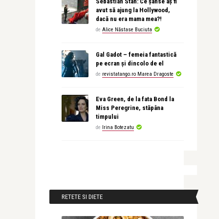
Sebastian Stan: Ce șanse aș fi
avut să ajung la Hollywood,
dacă nu era mama mea?!
de
Alice Năstase Buciuta
Gal Gadot – femeia fantastică
pe ecran și dincolo de el
de
revistatango.ro Marea Dragoste
Eva Green, de la fata Bond la
Miss Peregrine, stăpâna
timpului
de
Irina Botezatu
RETETE SI DIETE