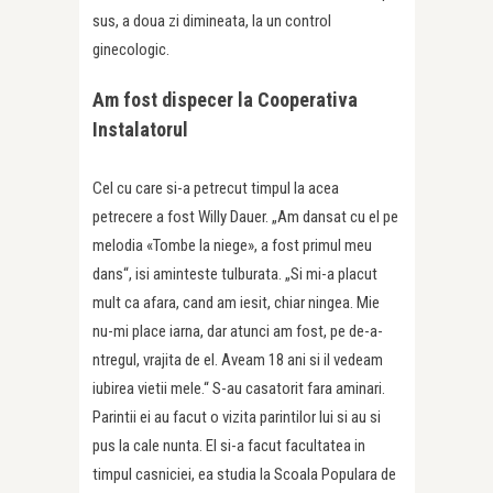
sus, a doua zi dimineata, la un control
ginecologic.
Am fost dispecer la Cooperativa
Instalatorul
Cel cu care si-a petrecut timpul la acea
petrecere a fost Willy Dauer. „Am dansat cu el pe
melodia «Tombe la niege», a fost primul meu
dans“, isi aminteste tulburata. „Si mi-a placut
mult ca afara, cand am iesit, chiar ningea. Mie
nu-mi place iarna, dar atunci am fost, pe de-a-
ntregul, vrajita de el. Aveam 18 ani si il vedeam
iubirea vietii mele.“ S-au casatorit fara aminari.
Parintii ei au facut o vizita parintilor lui si au si
pus la cale nunta. El si-a facut facultatea in
timpul casniciei, ea studia la Scoala Populara de