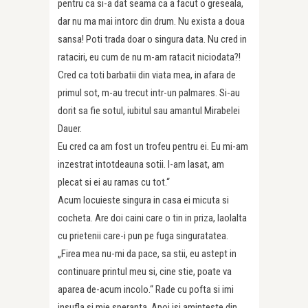
pentru ca si-a dat seama ca a facut o greseala,
dar nu ma mai intorc din drum. Nu exista a doua
sansa! Poti trada doar o singura data. Nu cred in
rataciri, eu cum de nu m-am ratacit niciodata?!
Cred ca toti barbatii din viata mea, in afara de
primul sot, m-au trecut intr-un palmares. Si-au
dorit sa fie sotul, iubitul sau amantul Mirabelei
Dauer.
Eu cred ca am fost un trofeu pentru ei. Eu mi-am
inzestrat intotdeauna sotii. I-am lasat, am
plecat si ei au ramas cu tot.“
Acum locuieste singura in casa ei micuta si
cocheta. Are doi caini care o tin in priza, laolalta
cu prietenii care-i pun pe fuga singuratatea.
„Firea mea nu-mi da pace, sa stii, eu astept in
continuare printul meu si, cine stie, poate va
aparea de-acum incolo.“ Rade cu pofta si imi
insufla si mie speranta. Apoi isi aminteste din