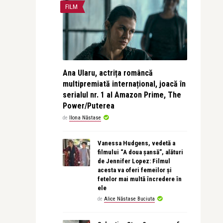
FILM
Ana Ularu, actrița româncă
multipremiată internațional, joacă în
serialul nr. 1 al Amazon Prime, The
Power/Puterea
de
Ilona Năstase
Vanessa Hudgens, vedetă a
filmului “A doua șansă”, alături
de Jennifer Lopez: Filmul
acesta va oferi femeilor și
fetelor mai multă încredere în
ele
de
Alice Năstase Buciuta