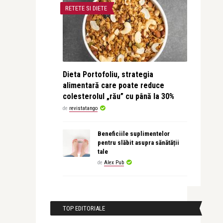
RETETE SI DIETE
Dieta Portofoliu, strategia
alimentară care poate reduce
colesterolul „rău” cu până la 30%
de
revistatango
Beneficiile suplimentelor
pentru slăbit asupra sănătății
tale
de
Alex Pub
TOP EDITORIALE