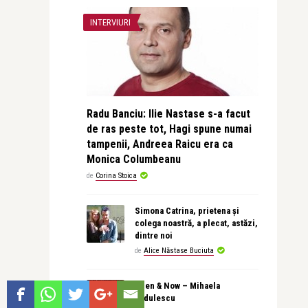
INTERVIURI
Radu Banciu: Ilie Nastase s-a facut
de ras peste tot, Hagi spune numai
tampenii, Andreea Raicu era ca
Monica Columbeanu
de
Corina Stoica
Simona Catrina, prietena și
colega noastră, a plecat, astăzi,
dintre noi
de
Alice Năstase Buciuta
Then & Now – Mihaela
Radulescu