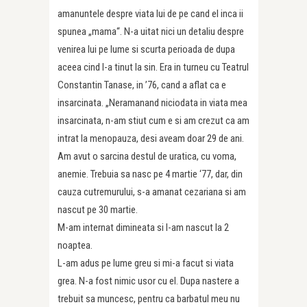
amanuntele despre viata lui de pe cand el inca ii
spunea „mama“. N-a uitat nici un detaliu despre
venirea lui pe lume si scurta perioada de dupa
aceea cind l-a tinut la sin. Era in turneu cu Teatrul
Constantin Tanase, in ’76, cand a aflat ca e
insarcinata. „Neramanand niciodata in viata mea
insarcinata, n-am stiut cum e si am crezut ca am
intrat la menopauza, desi aveam doar 29 de ani.
Am avut o sarcina destul de uratica, cu voma,
anemie. Trebuia sa nasc pe 4 martie ‘77, dar, din
cauza cutremurului, s-a amanat cezariana si am
nascut pe 30 martie.
M-am internat dimineata si l-am nascut la 2
noaptea.
L-am adus pe lume greu si mi-a facut si viata
grea. N-a fost nimic usor cu el. Dupa nastere a
trebuit sa muncesc, pentru ca barbatul meu nu