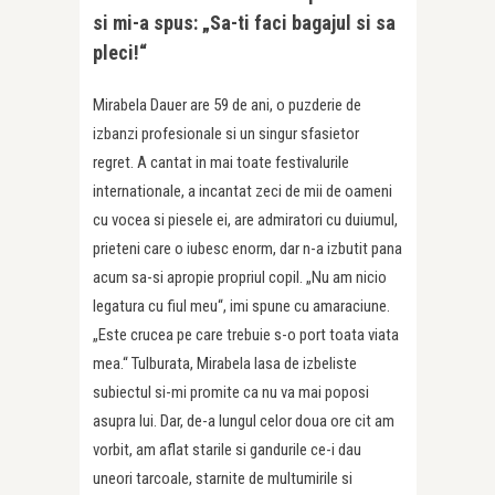
si mi-a spus: „Sa-ti faci bagajul si sa
pleci!“
Mirabela Dauer are 59 de ani, o puzderie de
izbanzi profesionale si un singur sfasietor
regret. A cantat in mai toate festivalurile
internationale, a incantat zeci de mii de oameni
cu vocea si piesele ei, are admiratori cu duiumul,
prieteni care o iubesc enorm, dar n-a izbutit pana
acum sa-si apropie propriul copil. „Nu am nicio
legatura cu fiul meu“, imi spune cu amaraciune.
„Este crucea pe care trebuie s-o port toata viata
mea.“ Tulburata, Mirabela lasa de izbeliste
subiectul si-mi promite ca nu va mai poposi
asupra lui. Dar, de-a lungul celor doua ore cit am
vorbit, am aflat starile si gandurile ce-i dau
uneori tarcoale, starnite de multumirile si