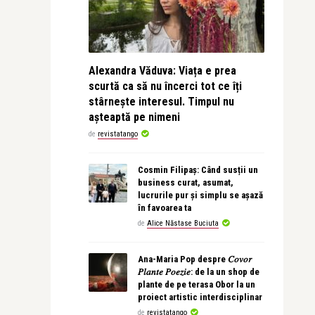
Alexandra Văduva: Viața e prea
scurtă ca să nu încerci tot ce îți
stârnește interesul. Timpul nu
așteaptă pe nimeni
de
revistatango
Cosmin Filipaș: Când susții un
business curat, asumat,
lucrurile pur și simplu se așază
în favoarea ta
de
Alice Năstase Buciuta
Ana-Maria Pop despre 𝐶𝑜𝑣𝑜𝑟
𝑃𝑙𝑎𝑛𝑡𝑒 𝑃𝑜𝑒𝑧𝑖𝑒: de la un shop de
plante de pe terasa Obor la un
proiect artistic interdisciplinar
de
revistatango