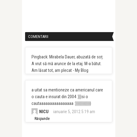
COMENTARII
Pingback: Mirabela Dauer, abuzată de soț.
A vrut să mă arunce de la etaj. M-a bătut.
Am lăsat tot, am plecat - My Blog
a uitat sa mentioneze ca americanul care
o cauta e insurat din 2004 :)))si o
cautaaaaaaaaaaaaaaaa :)))))))))))))
NICU
ianuarie 5, 2012 5:19 am
Răspunde