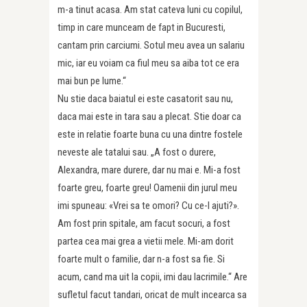
m-a tinut acasa. Am stat cateva luni cu copilul,
timp in care munceam de fapt in Bucuresti,
cantam prin carciumi. Sotul meu avea un salariu
mic, iar eu voiam ca fiul meu sa aiba tot ce era
mai bun pe lume.“
Nu stie daca baiatul ei este casatorit sau nu,
daca mai este in tara sau a plecat. Stie doar ca
este in relatie foarte buna cu una dintre fostele
neveste ale tatalui sau. „A fost o durere,
Alexandra, mare durere, dar nu mai e. Mi-a fost
foarte greu, foarte greu! Oamenii din jurul meu
imi spuneau: «Vrei sa te omori? Cu ce-l ajuti?».
Am fost prin spitale, am facut socuri, a fost
partea cea mai grea a vietii mele. Mi-am dorit
foarte mult o familie, dar n-a fost sa fie. Si
acum, cand ma uit la copii, imi dau lacrimile.“ Are
sufletul facut tandari, oricat de mult incearca sa