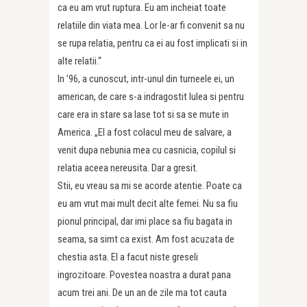
ca eu am vrut ruptura. Eu am incheiat toate
relatiile din viata mea. Lor le-ar fi convenit sa nu
se rupa relatia, pentru ca ei au fost implicati si in
alte relatii.“
In ’96, a cunoscut, intr-unul din turneele ei, un
american, de care s-a indragostit lulea si pentru
care era in stare sa lase tot si sa se mute in
America. „El a fost colacul meu de salvare, a
venit dupa nebunia mea cu casnicia, copilul si
relatia aceea nereusita. Dar a gresit.
Stii, eu vreau sa mi se acorde atentie. Poate ca
eu am vrut mai mult decit alte femei. Nu sa fiu
pionul principal, dar imi place sa fiu bagata in
seama, sa simt ca exist. Am fost acuzata de
chestia asta. El a facut niste greseli
ingrozitoare. Povestea noastra a durat pana
acum trei ani. De un an de zile ma tot cauta