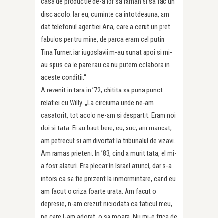
casa de productie de-a lor sa raman si sa fac un
disc acolo. Iar eu, cuminte ca intotdeauna, am
dat telefonul agentiei Aria, care a cerut un pret
fabulos pentru mine, de parca eram cel putin
Tina Turner, iar iugoslavii m-au sunat apoi si mi-
au spus ca le pare rau ca nu putem colabora in
aceste conditii.“
A revenit in tara in ’72, chitita sa puna punct
relatiei cu Willy. „La circiuma unde ne-am
casatorit, tot acolo ne-am si despartit. Eram noi
doi si tata. Ei au baut bere, eu, suc, am mancat,
am petrecut si am divortat la tribunalul de vizavi.
Am ramas prieteni. In ’83, cind a murit tata, el mi-
a fost alaturi. Era plecat in Israel atunci, dar s-a
intors ca sa fie prezent la inmormintare, cand eu
am facut o criza foarte urata. Am facut o
depresie, n-am crezut niciodata ca taticul meu,
pe care l-am adorat, o sa moara. Nu mi-e frica de