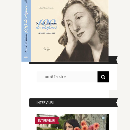
CAUTĂ ÎN SITE
INTERVIURI
INTERVIURI