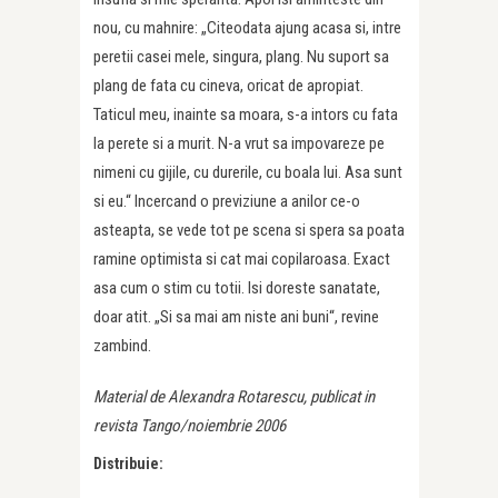
nou, cu mahnire: „Citeodata ajung acasa si, intre
peretii casei mele, singura, plang. Nu suport sa
plang de fata cu cineva, oricat de apropiat.
Taticul meu, inainte sa moara, s-a intors cu fata
la perete si a murit. N-a vrut sa impovareze pe
nimeni cu gijile, cu durerile, cu boala lui. Asa sunt
si eu.“ Incercand o previziune a anilor ce-o
asteapta, se vede tot pe scena si spera sa poata
ramine optimista si cat mai copilaroasa. Exact
asa cum o stim cu totii. Isi doreste sanatate,
doar atit. „Si sa mai am niste ani buni“, revine
zambind.
Material de Alexandra Rotarescu, publicat in
revista Tango/noiembrie 2006
Distribuie: