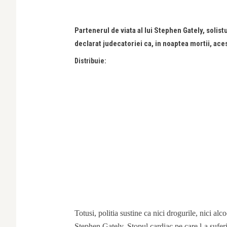
Partenerul de viata al lui Stephen Gately, solist
declarat judecatoriei ca, in noaptea mortii, ace
Distribuie:
Totusi, politia sustine ca nici drogurile, nici alc
Stephen Gately. Stopul cardiac pe care l-a suferit