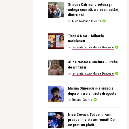
Simona Catrina, prietena și
colega noastră, a plecat, astăzi,
dintre noi
de
Alice Năstase Buciuta
Then & Now – Mihaela
Radulescu
de
revistatango.ro Marea Dragoste
Alice Nastase Buciuta – Trufia
de a fi tanar
de
revistatango.ro Marea Dragoste
Malina Olinescu s-a sinucis,
dupa o mare si trista dragoste
de
Simona Catrina
Nicu Covaci: Tot ce mi-am
propus in viata am reusit! Dar
ce pret am platit…