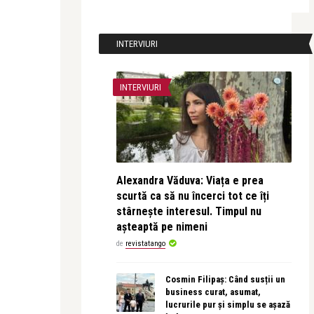
INTERVIURI
INTERVIURI
Alexandra Văduva: Viața e prea
scurtă ca să nu încerci tot ce îți
stârnește interesul. Timpul nu
așteaptă pe nimeni
de
revistatango
Cosmin Filipaș: Când susții un
business curat, asumat,
lucrurile pur și simplu se așază