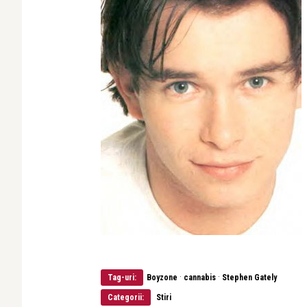
·
·
Tag-uri:
Boyzone
cannabis
Stephen Gately
Categorii:
Stiri