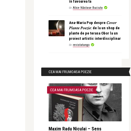
în favoarea ta
de
Alice Năstase Buciuta
Ana-Maria Pop despre 𝐶𝑜𝑣𝑜𝑟
𝑃𝑙𝑎𝑛𝑡𝑒 𝑃𝑜𝑒𝑧𝑖𝑒: de la un shop de
plante de pe terasa Obor la un
proiect artistic interdisciplinar
de
revistatango
CEA MAI FRUMOASA POEZIE
CEA MAI FRUMOASA POEZIE
Maxim Radu Niculai – Sens