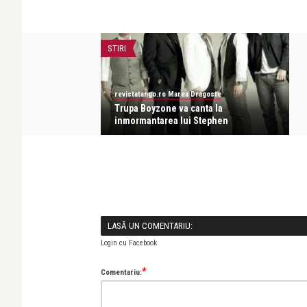
STIRI
a Dragoste
revistatango.ro Marea Dragoste
canta la
Trupa Boyzone va canta la
i Stephen
inmormantarea lui Stephen
a Dragoste
canta la
i Stephen
LASĂ UN COMENTARIU:
Login cu Facebook
*
Comentariu: