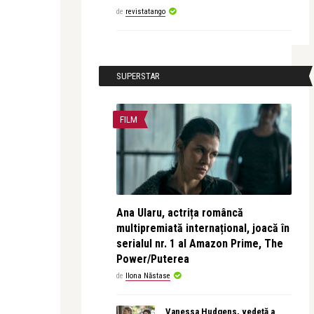
de
revistatango
SUPERSTAR
FILM
Ana Ularu, actrița româncă
multipremiată internațional, joacă în
serialul nr. 1 al Amazon Prime, The
Power/Puterea
de
Ilona Năstase
Vanessa Hudgens, vedetă a