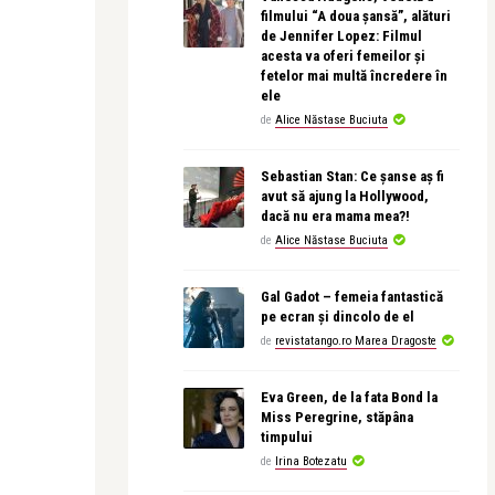
filmului “A doua șansă”, alături
de Jennifer Lopez: Filmul
acesta va oferi femeilor și
fetelor mai multă încredere în
ele
de
Alice Năstase Buciuta
Sebastian Stan: Ce șanse aș fi
avut să ajung la Hollywood,
dacă nu era mama mea?!
de
Alice Năstase Buciuta
Gal Gadot – femeia fantastică
pe ecran și dincolo de el
de
revistatango.ro Marea Dragoste
Eva Green, de la fata Bond la
Miss Peregrine, stăpâna
timpului
de
Irina Botezatu