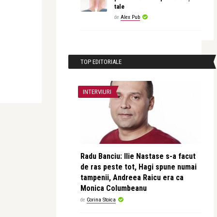
tale
de
Alex Pub
TOP EDITORIALE
INTERVIURI
Radu Banciu: Ilie Nastase s-a facut
de ras peste tot, Hagi spune numai
tampenii, Andreea Raicu era ca
Monica Columbeanu
de
Corina Stoica