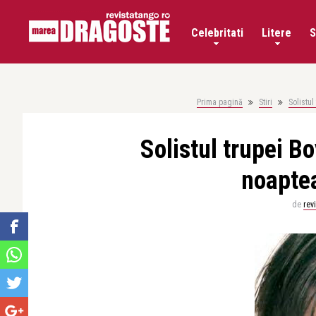
Celebritati
Litere
S
Prima pagină
Stiri
Solistu
Solistul trupei 
noaptea
de
rev