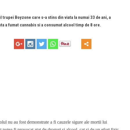
ul trupei Boyzone care s-a stins din viata la numai 33 de ani, a
sta a fumat cannabis si a consumat alcool timp de 8 ore.
oolul nu au fost demonstrate a fi cauzele sigure ale mortii lui
 putea fi provocat atat de droguri si alcool, cat si de un efort fizic