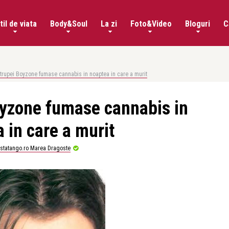
til de viata
Body&Soul
La zi
Foto&Video
Bloguri
C
l trupei Boyzone fumase cannabis in noaptea in care a murit
Boyzone fumase cannabis in
 in care a murit
istatango.ro Marea Dragoste