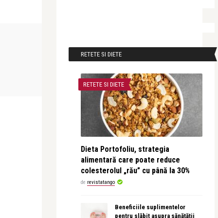
RETETE SI DIETE
RETETE SI DIETE
Dieta Portofoliu, strategia
alimentară care poate reduce
colesterolul „rău” cu până la 30%
de
revistatango
Beneficiile suplimentelor
pentru slăbit asupra sănătății