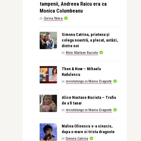
tampenii, Andreea Raicu era ca
Monica Columbeanu
de
Corina Stoica
Simona Catrina, prietena și
colega noastră, a plecat, astăzi,
dintre noi
de
Alice Năstase Buciuta
Then & Now – Mihaela
Radulescu
de
revistatango.ro Marea Dragoste
Alice Nastase Buciuta – Trufia
de a fi tanar
de
revistatango.ro Marea Dragoste
Malina Olinescu s-a sinucis,
dupa o mare si trista dragoste
de
Simona Catrina