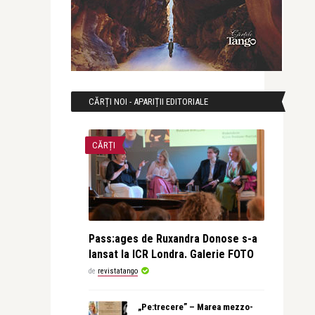
CĂRȚI NOI - APARIȚII EDITORIALE
CĂRȚI
Pass:ages de Ruxandra Donose s-a
lansat la ICR Londra. Galerie FOTO
de
revistatango
„Pe:trecere” – Marea mezzo-