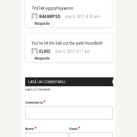
7Vd7aK egqzafnyywmm
BAEBKPSD
mai 4, 2011 4:30 am
Răspunde
You’ve hit the ball out the park! Incerdbile!
ELRIC
mai 3, 2011 9:11 am
Răspunde
LASĂ UN COMENTARIU:
Login cu Facebook
*
Comentariu:
*
*
Nume:
Email: