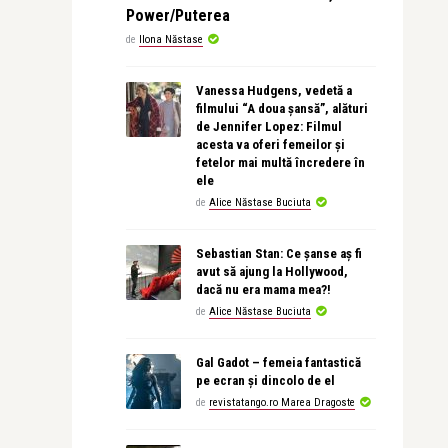
Power/Puterea
de
Ilona Năstase
Vanessa Hudgens, vedetă a
filmului “A doua șansă”, alături
de Jennifer Lopez: Filmul
acesta va oferi femeilor și
fetelor mai multă încredere în
ele
de
Alice Năstase Buciuta
Sebastian Stan: Ce șanse aș fi
avut să ajung la Hollywood,
dacă nu era mama mea?!
de
Alice Năstase Buciuta
Gal Gadot – femeia fantastică
pe ecran și dincolo de el
de
revistatango.ro Marea Dragoste