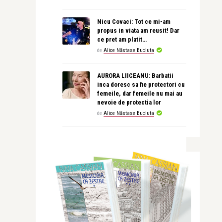
Nicu Covaci: Tot ce mi-am
propus in viata am reusit! Dar
ce pret am platit…
de
Alice Năstase Buciuta
AURORA LIICEANU: Barbatii
inca doresc sa fie protectori cu
femeile, dar femeile nu mai au
nevoie de protectia lor
de
Alice Năstase Buciuta