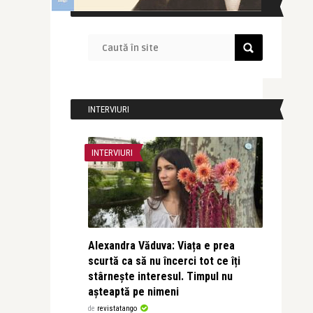
CAUTĂ ÎN SITE
INTERVIURI
INTERVIURI
Alexandra Văduva: Viața e prea
scurtă ca să nu încerci tot ce îți
stârnește interesul. Timpul nu
așteaptă pe nimeni
de
revistatango