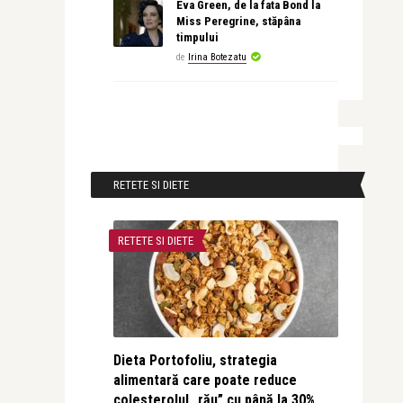
Eva Green, de la fata Bond la
Miss Peregrine, stăpâna
timpului
de
Irina Botezatu
RETETE SI DIETE
RETETE SI DIETE
Dieta Portofoliu, strategia
alimentară care poate reduce
colesterolul „rău” cu până la 30%