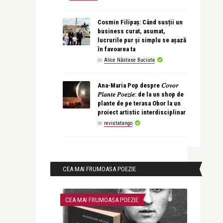
Cosmin Filipaș: Când susții un
business curat, asumat,
lucrurile pur și simplu se așază
în favoarea ta
de
Alice Năstase Buciuta
Ana-Maria Pop despre 𝐶𝑜𝑣𝑜𝑟
𝑃𝑙𝑎𝑛𝑡𝑒 𝑃𝑜𝑒𝑧𝑖𝑒: de la un shop de
plante de pe terasa Obor la un
proiect artistic interdisciplinar
de
revistatango
CEA MAI FRUMOASA POEZIE
CEA MAI FRUMOASA POEZIE