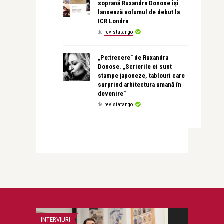
soprană Ruxandra Donose își
lansează volumul de debut la
ICR Londra
de
revistatango
„Pe:trecere” de Ruxandra
Donose. „Scrierile ei sunt
stampe japoneze, tablouri care
surprind arhitectura umană în
devenire”
de
revistatango
INTERVIURI
CONCERTE & SP