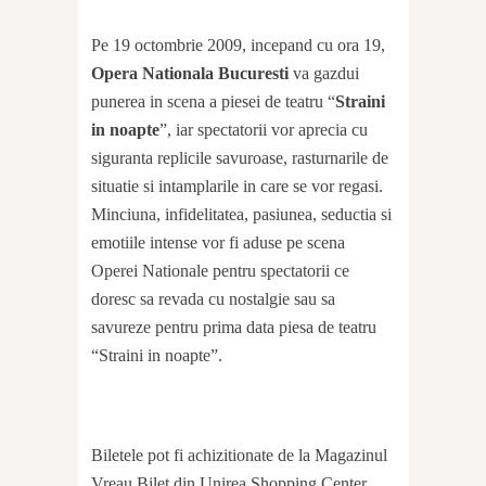
Pe 19 octombrie 2009, incepand cu ora 19,
Opera Nationala Bucuresti
va gazdui
punerea in scena a piesei de teatru “
Straini
in noapte
”, iar spectatorii vor aprecia cu
siguranta replicile savuroase, rasturnarile de
situatie si intamplarile in care se vor regasi.
Minciuna, infidelitatea, pasiunea, seductia si
emotiile intense vor fi aduse pe scena
Operei Nationale pentru spectatorii ce
doresc sa revada cu nostalgie sau sa
savureze pentru prima data piesa de teatru
“Straini in noapte”.
Biletele pot fi achizitionate de la Magazinul
Vreau Bilet din Unirea Shopping Center,