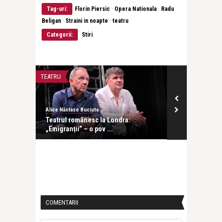
·
·
Tag-uri:
Florin Piersic
Opera Nationala
Radu
·
·
Beligan
Straini in noapte
teatru
Categorii:
Stiri
TEATRU
INTERVIURI
Alice Năstase Buciuta
revistatango
at într-
Teatrul românesc la Londra:
Ani Crețu: Su
„Emigranții” – o pov ...
cu orice altă .
COMENTARII