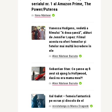
serialul nr. 1 al Amazon Prime, The
Power/Puterea
de
Ilona Năstase
Vanessa Hudgens, vedetă a
filmului “A doua șansă”, alături
de Jennifer Lopez: Filmul
acesta va oferi femeilor și
fetelor mai multă încredere în
ele
de
Alice Năstase Buciuta
Sebastian Stan: Ce șanse aș fi
avut să ajung la Hollywood,
dacă nu era mama mea?!
de
Alice Năstase Buciuta
Gal Gadot – femeia fantastică
pe ecran și dincolo de el
de
revistatango.ro Marea Dragoste