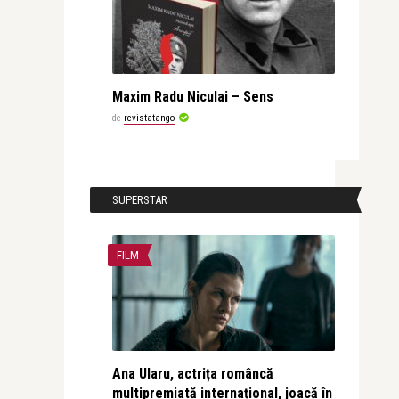
Maxim Radu Niculai – Sens
de
revistatango
SUPERSTAR
FILM
Ana Ularu, actrița româncă
multipremiată internațional, joacă în