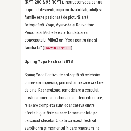
(RYT 200 & 95 RCYT)
, instructor yoga pentru
copii, adolescenți, copii cu dizabilitați, adulți și
familie este pasionată de pictură, artă
fotografică, Yoga, Ayurveda și Dezvoltare
Personală. Michelle este fondatoarea
conceputului
MikaZen
“Yoga pentru tine și
familia ta“ (
).
www.mikazen.ro
Spring Yoga Festival 2018
Spring Yoga Festival te asteaptă să celebrăm
primavara împreună, prin multă mișcare și stare
de bine. Reenergizare, remodelare a corpului,
postură corectă, reafirmare a puterii interioare,
relaxare completă sunt doar cateva dintre
efectele și stările cu care te vom rasfața pe
parcursul claselor. O dată cu acest festival
sărbătorim și momentul în care renaștem, ne