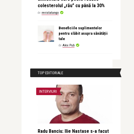
colesterolul „rău” cu până la 30%
de
revistatango
Beneficiile suplimentelor
pentru slăbit asupra sănătății
tale
de
Alex Pub
TOP EDITORIALE
INTERVIURI
Radu Banciu: Ilie Nastase s-a facut