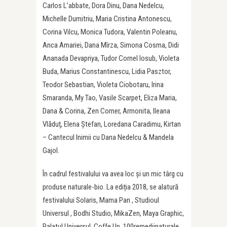
Carlos L’abbate, Dora Dinu, Dana Nedelcu,
Michelle Dumitriu, Maria Cristina Antonescu,
Corina Vilcu, Monica Tudora, Valentin Poleanu,
Anca Amariei, Dana Mîrza, Simona Cosma, Didi
Ananada Devapriya, Tudor Cornel Iosub, Violeta
Buda, Marius Constantinescu, Lidia Pasztor,
Teodor Sebastian, Violeta Ciobotaru, Irina
Smaranda, My Tao, Vasile Scarpet, Eliza Maria,
Dana & Corina, Zen Corner, Armonita, Ileana
Vlăduț, Elena Ștefan, Loredana Caradimu, Kirtan
– Cantecul Inimii cu Dana Nedelcu & Mandela
Gajol.
În cadrul festivalului va avea loc și un mic târg cu
produse naturale-bio. La ediția 2018, se alatură
festivalului Solaris, Mama Pan , Studioul
Universul , Bodhi Studio, MikaZen, Maya Graphic,
Palatul Universul, Coffe Up, 100remediinaturale,