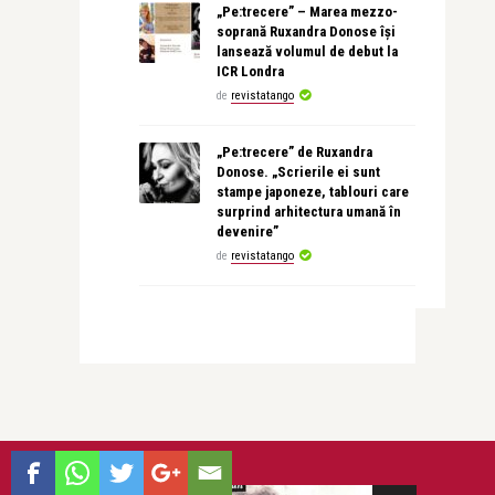
„Pe:trecere” – Marea mezzo-
soprană Ruxandra Donose își
lansează volumul de debut la
ICR Londra
de
revistatango
„Pe:trecere” de Ruxandra
Donose. „Scrierile ei sunt
stampe japoneze, tablouri care
surprind arhitectura umană în
devenire”
de
revistatango