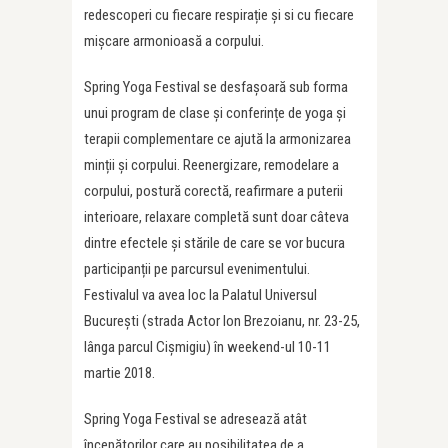
redescoperi cu fiecare respirație și si cu fiecare
mișcare armonioasă a corpului.
Spring Yoga Festival se desfașoară sub forma
unui program de clase și conferințe de yoga și
terapii complementare ce ajută la armonizarea
minții și corpului. Reenergizare, remodelare a
corpului, postură corectă, reafirmare a puterii
interioare, relaxare completă sunt doar câteva
dintre efectele și stările de care se vor bucura
participanții pe parcursul evenimentului.
Festivalul va avea loc la Palatul Universul
București (strada Actor Ion Brezoianu, nr. 23-25,
lânga parcul Cișmigiu) în weekend-ul 10-11
martie 2018.
Spring Yoga Festival se adresează atât
începătorilor care au posibilitatea de a