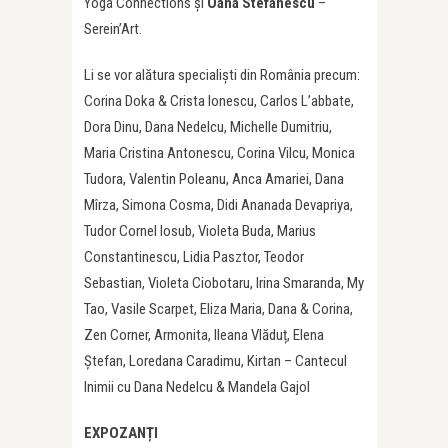
Yoga Connections și
Oana Stefanescu
–
Serein’Art.
Li se vor alătura specialiști din România precum:
Corina Doka & Crista Ionescu, Carlos L’abbate,
Dora Dinu, Dana Nedelcu, Michelle Dumitriu,
Maria Cristina Antonescu, Corina Vilcu, Monica
Tudora, Valentin Poleanu, Anca Amariei, Dana
Mîrza, Simona Cosma, Didi Ananada Devapriya,
Tudor Cornel Iosub, Violeta Buda, Marius
Constantinescu, Lidia Pasztor, Teodor
Sebastian, Violeta Ciobotaru, Irina Smaranda, My
Tao, Vasile Scarpet, Eliza Maria, Dana & Corina,
Zen Corner, Armonita, Ileana Vlăduț, Elena
Ștefan, Loredana Caradimu, Kirtan – Cantecul
Inimii cu Dana Nedelcu & Mandela Gajol
EXPOZANȚI