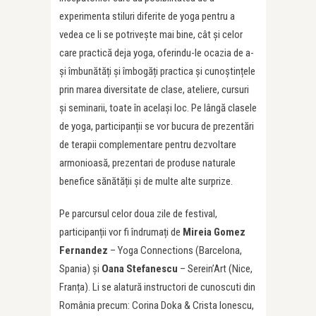
experimenta stiluri diferite de yoga pentru a
vedea ce li se potrivește mai bine, cât și celor
care practică deja yoga, oferindu-le ocazia de a-
și îmbunătăți și îmbogăți practica și cunoștințele
prin marea diversitate de clase, ateliere, cursuri
și seminarii, toate în același loc. Pe lângă clasele
de yoga, participanții se vor bucura de prezentări
de terapii complementare pentru dezvoltare
armonioasă, prezentari de produse naturale
benefice sănătății și de multe alte surprize.
Pe parcursul celor doua zile de festival,
participanții vor fi îndrumați de
Mireia Gomez
Fernandez
– Yoga Connections (Barcelona,
Spania) și
Oana Stefanescu
– Serein’Art (Nice,
Franța). Li se alatură instructori de cunoscuti din
România precum: Corina Doka & Crista Ionescu,