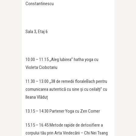
Constantinescu
Sala 3, Etaj 6
10.00 – 11.15 „Aleg Iubirea” hatha yoga cu
Violeta Ciobotariu
11.30 – 13.00 „38 de remedii floraleBach pentru
comunicarea autentică cu sine și cu ceilalți” cu
Ileana Vlăduț
13.15 – 14.30 Partener Yoga cu Zen Corner
15.15 – 16.45 Metode rapide de detoxifiere a
corpului tău prin Arta Vindecării – Chi Nei Tsang