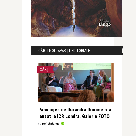
CĂRȚI NOI - APARIȚII EDITORIALE
CĂRȚI
Pass:ages de Ruxandra Donose s-a
lansat la ICR Londra. Galerie FOTO
de
revistatango