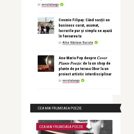
de
revistatango
Cosmin Filipaș: Când susții un
business curat, asumat,
lucrurile pur și simplu se așază
în favoarea ta
de
Alice Năstase Buciuta
Ana-Maria Pop despre 𝐶𝑜𝑣𝑜𝑟
𝑃𝑙𝑎𝑛𝑡𝑒 𝑃𝑜𝑒𝑧𝑖𝑒: de la un shop de
plante de pe terasa Obor la un
proiect artistic interdisciplinar
de
revistatango
CEA MAI FRUMOASA POEZIE
CEA MAI FRUMOASA POEZIE