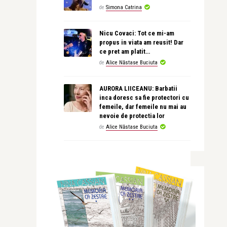
de
Simona Catrina
Nicu Covaci: Tot ce mi-am
propus in viata am reusit! Dar
ce pret am platit…
de
Alice Năstase Buciuta
AURORA LIICEANU: Barbatii
inca doresc sa fie protectori cu
femeile, dar femeile nu mai au
nevoie de protectia lor
de
Alice Năstase Buciuta