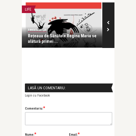
LIFE
CONCERTE & SPECTACOLE
revistatango
Alice Năstase Buciuta
Rețeaua de Sănătate Regina Maria se
UNBROKEN: O celebrare 
alătură primei ...
prin muzică, teatru � ..
LASĂ UN COMENTARIU:
Login cu Facebook
*
Comentariu:
*
*
Nume:
Email: