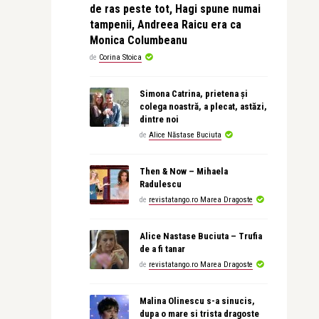
de ras peste tot, Hagi spune numai
tampenii, Andreea Raicu era ca
Monica Columbeanu
de
Corina Stoica
Simona Catrina, prietena și
colega noastră, a plecat, astăzi,
dintre noi
de
Alice Năstase Buciuta
Then & Now – Mihaela
Radulescu
de
revistatango.ro Marea Dragoste
Alice Nastase Buciuta – Trufia
de a fi tanar
de
revistatango.ro Marea Dragoste
Malina Olinescu s-a sinucis,
dupa o mare si trista dragoste