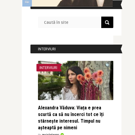
CAUTĂ ÎN SITE
INTERVIURI
INTERVIURI
Alexandra Văduva: Viața e prea
scurtă ca să nu încerci tot ce îți
stârnește interesul. Timpul nu
așteaptă pe nimeni
de
revistatango