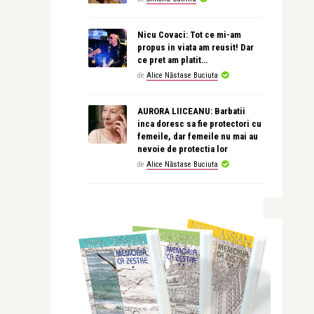
Nicu Covaci: Tot ce mi-am
propus in viata am reusit! Dar
ce pret am platit…
de
Alice Năstase Buciuta
AURORA LIICEANU: Barbatii
inca doresc sa fie protectori cu
femeile, dar femeile nu mai au
nevoie de protectia lor
de
Alice Năstase Buciuta