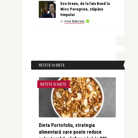
Eva Green, de la fata Bond la
Miss Peregrine, stăpâna
timpului
de
Irina Botezatu
RETETE SI DIETE
RETETE SI DIETE
Dieta Portofoliu, strategia
alimentară care poate reduce