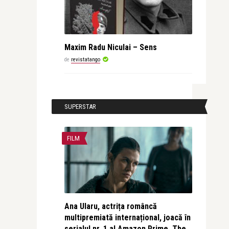
Maxim Radu Niculai – Sens
de
revistatango
SUPERSTAR
FILM
Ana Ularu, actrița româncă
multipremiată internațional, joacă în
serialul nr. 1 al Amazon Prime, The