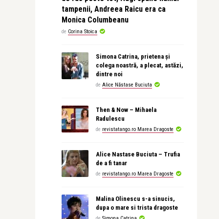
tampenii, Andreea Raicu era ca
Monica Columbeanu
de
Corina Stoica
Simona Catrina, prietena și
colega noastră, a plecat, astăzi,
dintre noi
de
Alice Năstase Buciuta
Then & Now – Mihaela
Radulescu
de
revistatango.ro Marea Dragoste
Alice Nastase Buciuta – Trufia
de a fi tanar
de
revistatango.ro Marea Dragoste
Malina Olinescu s-a sinucis,
dupa o mare si trista dragoste
de
Simona Catrina