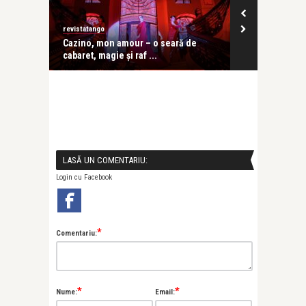
revistatango
revistatango
ă seară
Cazino, mon amour – o seară de
Festivalul IC
cabaret, magie și raf ...
în care ...
LASĂ UN COMENTARIU:
Login cu Facebook
*
Comentariu:
*
*
Nume:
Email: