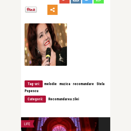
·
·
·
Tag-uri:
melodie
muzica
recomandare
Stela
Popescu
Categorii:
Recomandarea zilei
LIFE
CONCERTE & SP