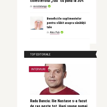
colesterolul „rău” cu până la 30%
de
revistatango
Beneficiile suplimentelor
pentru slăbit asupra sănătății
tale
de
Alex Pub
TOP EDITORIALE
INTERVIURI
Radu Banciu: Ilie Nastase s-a facut
de ras peste tot, Hagi spune numai