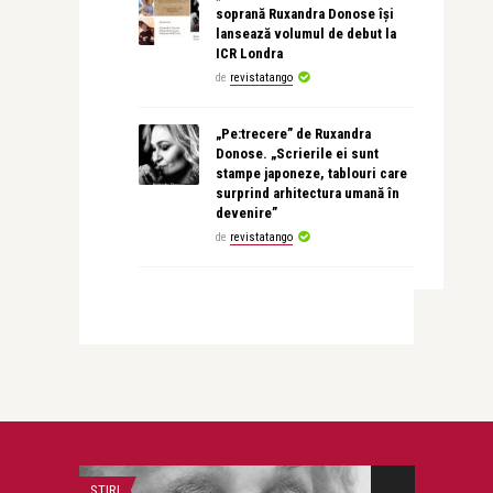
soprană Ruxandra Donose își
lansează volumul de debut la
ICR Londra
de
revistatango
„Pe:trecere” de Ruxandra
Donose. „Scrierile ei sunt
stampe japoneze, tablouri care
surprind arhitectura umană în
devenire”
de
revistatango
STIRI
STIRI