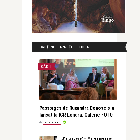
CĂRȚI NOI - APARIȚII EDITORIALE
CĂRȚI
Pass:ages de Ruxandra Donose s-a
lansat la ICR Londra. Galerie FOTO
de
revistatango
„Pe:trecere” – Marea mezzo-