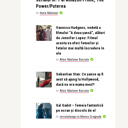
Power/Puterea
de
Ilona Năstase
Vanessa Hudgens, vedetă a
filmului “A doua șansă”, alături
de Jennifer Lopez: Filmul
acesta va oferi femeilor și
fetelor mai multă încredere în
ele
de
Alice Năstase Buciuta
Sebastian Stan: Ce șanse aș fi
avut să ajung la Hollywood,
dacă nu era mama mea?!
de
Alice Năstase Buciuta
Gal Gadot – femeia fantastică
pe ecran și dincolo de el
de
revistatango.ro Marea Dragoste