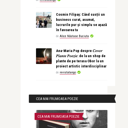
Cosmin Filipaș: Când susții un
business curat, asumat,
lucrurile pur și simplu se așază
în favoarea ta
de
Alice Năstase Buciuta
Ana-Maria Pop despre 𝐶𝑜𝑣𝑜𝑟
𝑃𝑙𝑎𝑛𝑡𝑒 𝑃𝑜𝑒𝑧𝑖𝑒: de la un shop de
plante de pe terasa Obor la un
proiect artistic interdisciplinar
de
revistatango
CEA MAI FRUMOASA POEZIE
CEA MAI FRUMOASA POEZIE