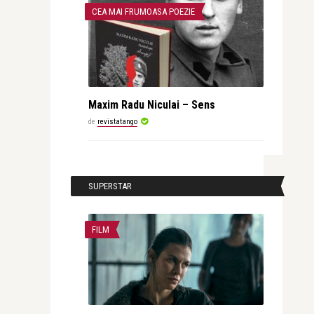
CEA MAI FRUMOASA POEZIE
Maxim Radu Niculai – Sens
de
revistatango
SUPERSTAR
FILM