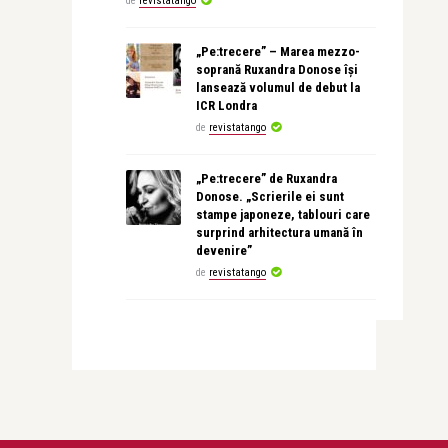
de
revistatango
„Pe:trecere” – Marea mezzo-
soprană Ruxandra Donose își
lansează volumul de debut la
ICR Londra
de
revistatango
„Pe:trecere” de Ruxandra
Donose. „Scrierile ei sunt
stampe japoneze, tablouri care
surprind arhitectura umană în
devenire”
de
revistatango