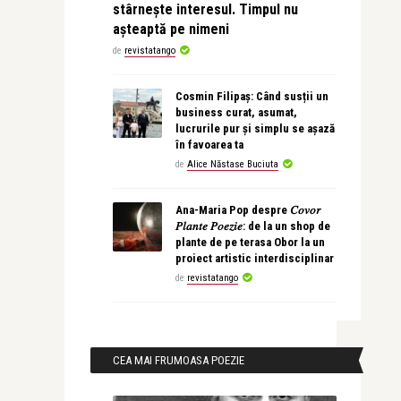
stârnește interesul. Timpul nu
așteaptă pe nimeni
de
revistatango
Cosmin Filipaș: Când susții un
business curat, asumat,
lucrurile pur și simplu se așază
în favoarea ta
de
Alice Năstase Buciuta
Ana-Maria Pop despre 𝐶𝑜𝑣𝑜𝑟
𝑃𝑙𝑎𝑛𝑡𝑒 𝑃𝑜𝑒𝑧𝑖𝑒: de la un shop de
plante de pe terasa Obor la un
proiect artistic interdisciplinar
de
revistatango
CEA MAI FRUMOASA POEZIE