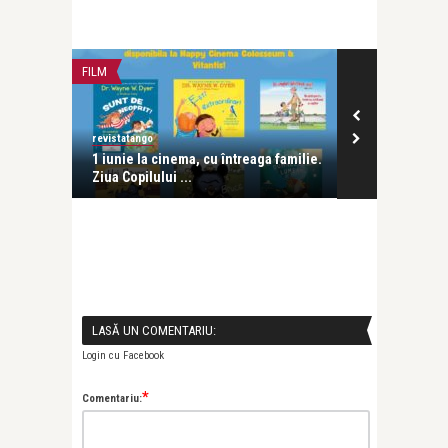
FILM
FILM
revistatango
revistatango
 al
1 iunie la cinema, cu întreaga familie.
Filmul FJORD 
Ziua Copilului ...
Mungiu a prim
LASĂ UN COMENTARIU:
Login cu Facebook
*
Comentariu: