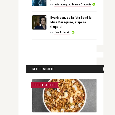
de
revistatango.ro Marea Dragoste
Eva Green, de la fata Bond la
Miss Peregrine, stăpâna
timpului
de
Irina Botezatu
RETETE SI DIETE
RETETE SI DIETE