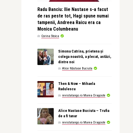
Radu Banciu: Ilie Nastase s-a facut
de ras peste tot, Hagi spune numai
tampenii, Andreea Raicu era ca
Monica Columbeanu
de
Corina Stoica
Simona Catrina, prietena și
colega noastră, a plecat, astăzi,
dintre noi
de
Alice Năstase Buciuta
Then & Now – Mihaela
Radulescu
de
revistatango.ro Marea Dragoste
Alice Nastase Buciuta – Trufia
de a fi tanar
de
revistatango.ro Marea Dragoste