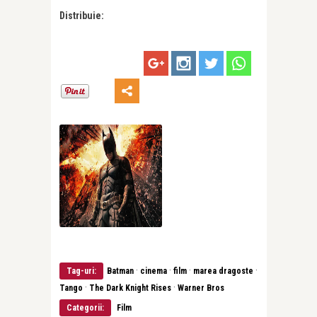
Distribuie:
·
·
·
·
Tag-uri:
Batman
cinema
film
marea dragoste
·
·
Tango
The Dark Knight Rises
Warner Bros
Categorii:
Film