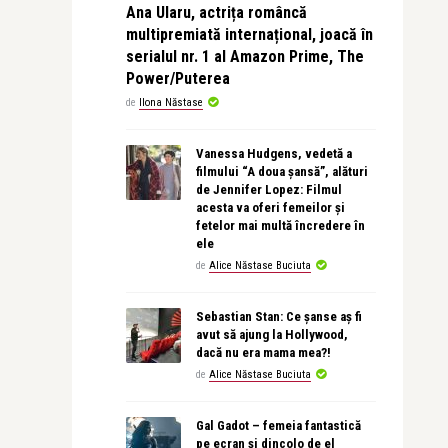
Ana Ularu, actrița româncă
multipremiată internațional, joacă în
serialul nr. 1 al Amazon Prime, The
Power/Puterea
de
Ilona Năstase
Vanessa Hudgens, vedetă a
filmului “A doua șansă”, alături
de Jennifer Lopez: Filmul
acesta va oferi femeilor și
fetelor mai multă încredere în
ele
de
Alice Năstase Buciuta
Sebastian Stan: Ce șanse aș fi
avut să ajung la Hollywood,
dacă nu era mama mea?!
de
Alice Năstase Buciuta
Gal Gadot – femeia fantastică
pe ecran și dincolo de el