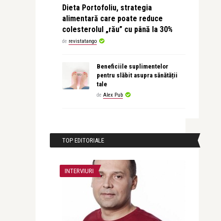
Dieta Portofoliu, strategia
alimentară care poate reduce
colesterolul „rău” cu până la 30%
de
revistatango
Beneficiile suplimentelor
pentru slăbit asupra sănătății
tale
de
Alex Pub
TOP EDITORIALE
INTERVIURI