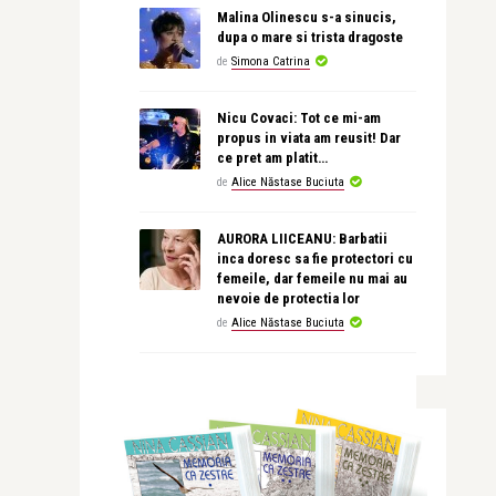
Malina Olinescu s-a sinucis,
dupa o mare si trista dragoste
de
Simona Catrina
Nicu Covaci: Tot ce mi-am
propus in viata am reusit! Dar
ce pret am platit…
de
Alice Năstase Buciuta
AURORA LIICEANU: Barbatii
inca doresc sa fie protectori cu
femeile, dar femeile nu mai au
nevoie de protectia lor
de
Alice Năstase Buciuta