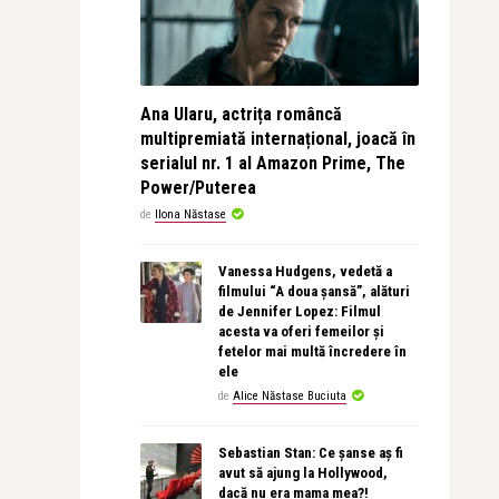
Ana Ularu, actrița româncă
multipremiată internațional, joacă în
serialul nr. 1 al Amazon Prime, The
Power/Puterea
de
Ilona Năstase
Vanessa Hudgens, vedetă a
filmului “A doua șansă”, alături
de Jennifer Lopez: Filmul
acesta va oferi femeilor și
fetelor mai multă încredere în
ele
de
Alice Năstase Buciuta
Sebastian Stan: Ce șanse aș fi
avut să ajung la Hollywood,
dacă nu era mama mea?!