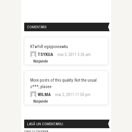
COMENTARII
KTwfsR egxypoieawku
TSYKUA
mai 3, 2011 5:26 am
Răspunde
More posts of this quality. Not the usual
c***, plasee
WILMA
mai 2, 2011 11:50 pm
Răspunde
LASĂ UN COMENTARIU:
Login cu Facebook