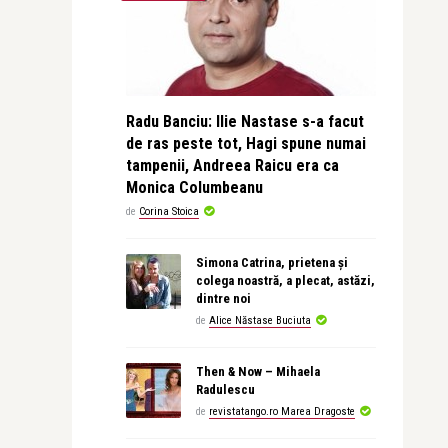
Radu Banciu: Ilie Nastase s-a facut
de ras peste tot, Hagi spune numai
tampenii, Andreea Raicu era ca
Monica Columbeanu
de
Corina Stoica
Simona Catrina, prietena și
colega noastră, a plecat, astăzi,
dintre noi
de
Alice Năstase Buciuta
Then & Now – Mihaela
Radulescu
de
revistatango.ro Marea Dragoste