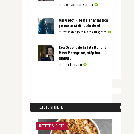
de
Alice Năstase Buciuta
Gal Gadot – femeia fantastică
pe ecran și dincolo de el
de
revistatango.ro Marea Dragoste
Eva Green, de la fata Bond la
Miss Peregrine, stăpâna
timpului
de
Irina Botezatu
RETETE SI DIETE
RETETE SI DIETE