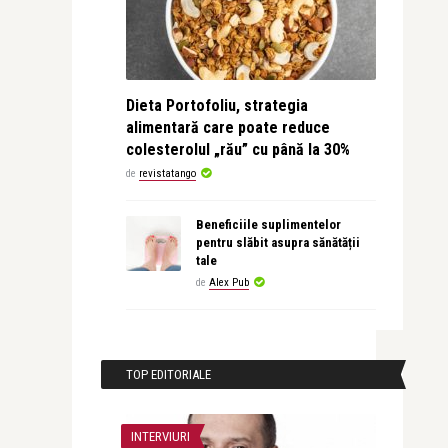
Dieta Portofoliu, strategia
alimentară care poate reduce
colesterolul „rău” cu până la 30%
de
revistatango
Beneficiile suplimentelor
pentru slăbit asupra sănătății
tale
de
Alex Pub
TOP EDITORIALE
INTERVIURI