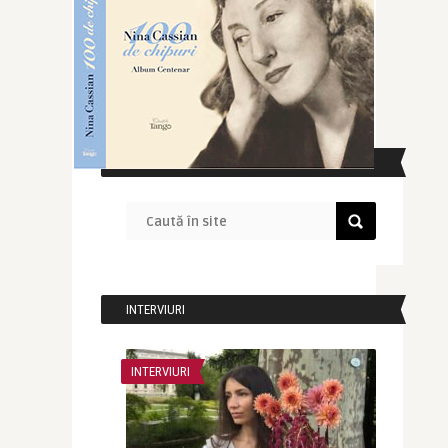
CAUTĂ ÎN SITE
INTERVIURI
INTERVIURI