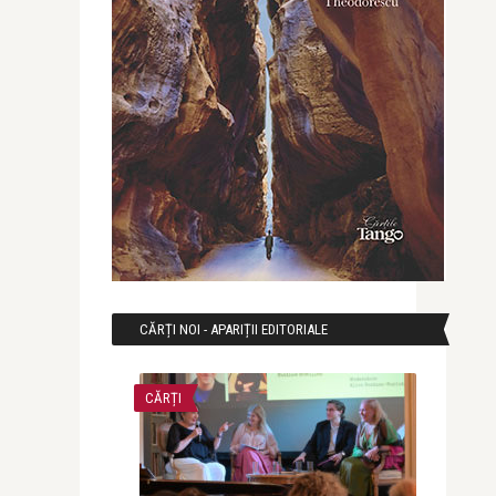
CĂRȚI NOI - APARIȚII EDITORIALE
CĂRȚI