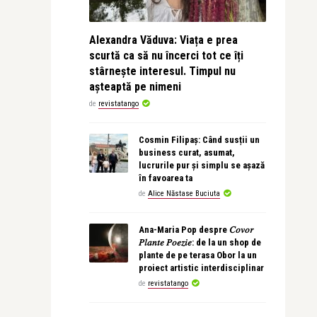
Alexandra Văduva: Viața e prea
scurtă ca să nu încerci tot ce îți
stârnește interesul. Timpul nu
așteaptă pe nimeni
de
revistatango
Cosmin Filipaș: Când susții un
business curat, asumat,
lucrurile pur și simplu se așază
în favoarea ta
de
Alice Năstase Buciuta
Ana-Maria Pop despre 𝐶𝑜𝑣𝑜𝑟
𝑃𝑙𝑎𝑛𝑡𝑒 𝑃𝑜𝑒𝑧𝑖𝑒: de la un shop de
plante de pe terasa Obor la un
proiect artistic interdisciplinar
de
revistatango