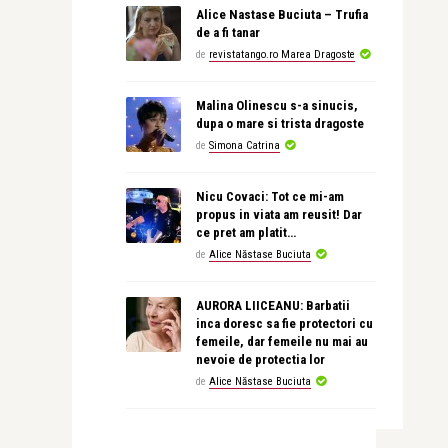
Alice Nastase Buciuta – Trufia
de a fi tanar
de
revistatango.ro Marea Dragoste
Malina Olinescu s-a sinucis,
dupa o mare si trista dragoste
de
Simona Catrina
Nicu Covaci: Tot ce mi-am
propus in viata am reusit! Dar
ce pret am platit…
de
Alice Năstase Buciuta
AURORA LIICEANU: Barbatii
inca doresc sa fie protectori cu
femeile, dar femeile nu mai au
nevoie de protectia lor
de
Alice Năstase Buciuta