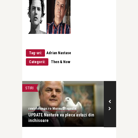
Tag-uri:
Adrian Nastase
Categorii:
Then & Now
STIRI
STIRI
revistatango.ro Marea Dragoste
revistatango.ro
tignit in
UPDATE Nastase va pleca astazi din
Adrian Nastas
inchisoare
simpatic pen