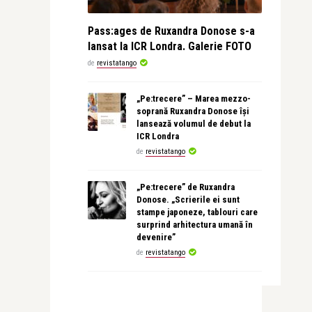
Pass:ages de Ruxandra Donose s-a
lansat la ICR Londra. Galerie FOTO
de
revistatango
„Pe:trecere” – Marea mezzo-
soprană Ruxandra Donose își
lansează volumul de debut la
ICR Londra
de
revistatango
„Pe:trecere” de Ruxandra
Donose. „Scrierile ei sunt
stampe japoneze, tablouri care
surprind arhitectura umană în
devenire”
de
revistatango