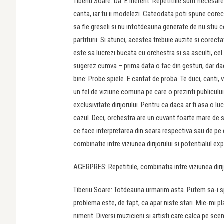
Tiberiu Soare: Da. E inerent. Repetitiile sunt necesare
canta, iar tu ii modelezi. Cateodata poti spune corec
sa fie greseli si nu intotdeauna generate de nu stiu ce
partiturii. Si atunci, acestea trebuie auzite si corec
este sa lucrezi bucata cu orchestra si sa asculti, cel 
sugerez cumva – prima data o fac din gesturi, dar dac
bine: Probe spiele. E cantat de proba. Te duci, canti, v
un fel de viziune comuna pe care o prezinti publicului
exclusivitate dirijorului. Pentru ca daca ar fi asa o lu
cazul. Deci, orchestra are un cuvant foarte mare de spu
ce face interpretarea din seara respectiva sau de pe 
combinatie intre viziunea dirijorului si potentialul exp
AGERPRES: Repetitiile, combinatia intre viziunea dirij
Tiberiu Soare: Totdeauna urmarim asta. Putem sa-i sp
problema este, de fapt, ca apar niste stari. Mie-mi pl
nimerit. Diversi muzicieni si artisti care calca pe scen