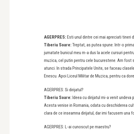
AGERPRES:
Esti unul dintre cei mai apreciati tineri
Tiberiu Soare:
Treptat, as putea spune. Intr-o prima 
jumatate bunicul meu m-a dus la acele cursuri pentru
muzica, cel putin pentru cele bucurestene. Am fost s
atunci. In strada Principatele Unite, se faceau clasele 
Enescu. Apoi Liceul Militar de Muzica, pentru ca dore
AGERPRES: Si dirijatul?
Tiberiu Soare:
Ideea cu dirijatul mi-a venit undeva p
Acesta venise in Romania, odata cu deschiderea cult
clara de ce inseamna dirijatul, dar imi facusem una f
AGERPRES: L-ai cunoscut pe maestru?