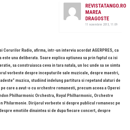
REVISTATANGO.RO
MAREA
DRAGOSTE
11 noiembrie 2013, 11:09
 si Corurilor Radio, afirma, intr-un interviu acordat AGERPRES, ca
este una deliberata. Soare explica optiunea sa prin faptul ca isi
eratie, sa construiasca ceva in tara natala, un loc unde sa se simta
ijorul vorbeste despre inceputurile sale muzicale, despre maestri,
deste” muzica, studiind indelung partitura si repetand alaturi de
a pe care a avut-o cu orchestre romanesti, precum aceea a Operei
London Philharmonic Orchestra, Royal Philharmonic, Orchestre
n Philarmonie. Dirijorul vorbeste si despre publicul romanesc pe
 despre emotiile dinaintea si de dupa fiecare concert, despre