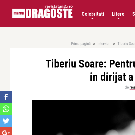
Celebritati
Litere
S
Prima pagină
Interviuri
Tiberiu Soar
Tiberiu Soare: Pentr
in dirijat 
de
rev