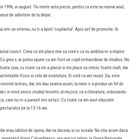
in 1996, in august. Tin minte asta precis, pentru ca este nu numai anul,
nul de admitere de la dirijat.
tr-un interviu, nu ti-a lipsit ‘copilaritul’. Apoi sef de promotie. Iti
vantul corect. Ceea ce imi place mie sa cred e ca nu ambitia m-a impins
. Cu greu s-ar putea spune ca am fost un copil extraordinar de studios. Nu
 toata ziua, cu toate ca mi-a placut si imi place sa citesc foarte mult, dar
tivitatile fizice si cele de invatatura. Si cred ca am reusit. Da, este
promotie la liceu, dar, imi dau seama acum, la mine s-a produs un fel de
dez in mod serios studiul teoretic al muzicii, ca si literatura, ordonandu-
ica, care nu m-a parasit nici astazi. Cu toate ca am avut educatie
spectaculos pe la 15-16 ani.
lie erau iubitori de opera, dar ne duceau si cu scoala. Nu stiu acum daca
a, regretatul domn Calomfirescu, era regizor tehnic la Opera Nationala,