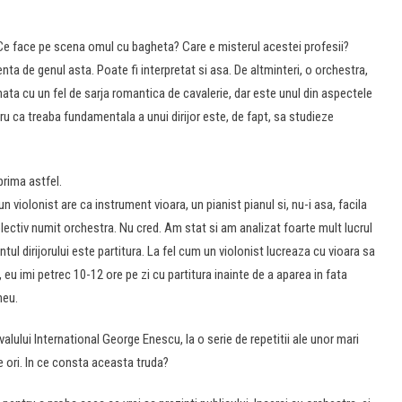
Ce face pe scena omul cu bagheta? Care e misterul acestei profesii?
nta de genul asta. Poate fi interpretat si asa. De altminteri, o orchestra,
ta cu un fel de sarja romantica de cavalerie, dar este unul din aspectele
ntru ca treaba fundamentala a unui dirijor este, de fapt, sa studieze
rima astfel.
n violonist are ca instrument vioara, un pianist pianul si, nu-i asa, facila
colectiv numit orchestra. Nu cred. Am stat si am analizat foarte mult lucrul
l dirijorului este partitura. La fel cum un violonist lucreaza cu vioara sa
 eu imi petrec 10-12 ore pe zi cu partitura inainte de a aparea in fata
meu.
alului International George Enescu, la o serie de repetitii ale unor mari
e ori. In ce consta aceasta truda?