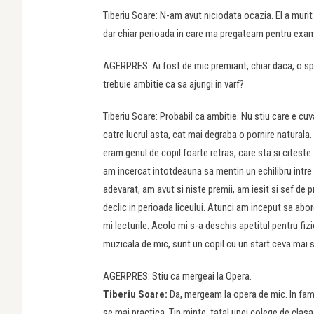
Tiberiu Soare: N-am avut niciodata ocazia. El a murit 
dar chiar perioada in care ma pregateam pentru exame
AGERPRES: Ai fost de mic premiant, chiar daca, o spui in
trebuie ambitie ca sa ajungi in varf?
Tiberiu Soare: Probabil ca ambitie. Nu stiu care e cu
catre lucrul asta, cat mai degraba o pornire naturala
eram genul de copil foarte retras, care sta si citeste
am incercat intotdeauna sa mentin un echilibru intre ac
adevarat, am avut si niste premii, am iesit si sef de 
declic in perioada liceului. Atunci am inceput sa abor
mi lecturile. Acolo mi s-a deschis apetitul pentru fiz
muzicala de mic, sunt un copil cu un start ceva mai 
AGERPRES: Stiu ca mergeai la Opera.
Tiberiu Soare:
Da, mergeam la opera de mic. In fami
se mai practica. Tin minte, tatal unei colege de clas