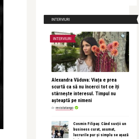
INTERVIURI
INTERVIURI
Alexandra Văduva: Viața e prea
scurtă ca să nu încerci tot ce îți
stârnește interesul. Timpul nu
așteaptă pe nimeni
de
revistatango
Cosmin Filipaș: Când susții un
business curat, asumat,
lucrurile pur și simplu se așază