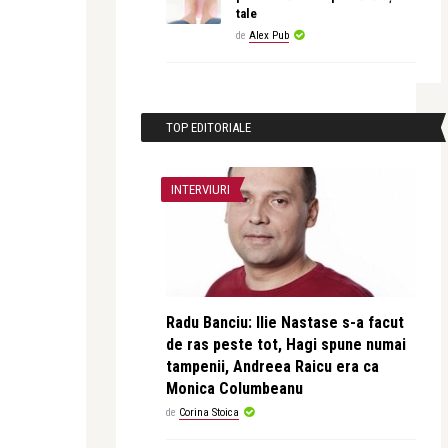
tale
de
Alex Pub
TOP EDITORIALE
INTERVIURI
Radu Banciu: Ilie Nastase s-a facut
de ras peste tot, Hagi spune numai
tampenii, Andreea Raicu era ca
Monica Columbeanu
de
Corina Stoica