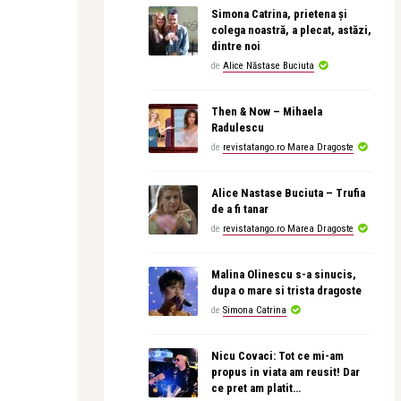
Simona Catrina, prietena și
colega noastră, a plecat, astăzi,
dintre noi
de
Alice Năstase Buciuta
Then & Now – Mihaela
Radulescu
de
revistatango.ro Marea Dragoste
Alice Nastase Buciuta – Trufia
de a fi tanar
de
revistatango.ro Marea Dragoste
Malina Olinescu s-a sinucis,
dupa o mare si trista dragoste
de
Simona Catrina
Nicu Covaci: Tot ce mi-am
propus in viata am reusit! Dar
ce pret am platit…