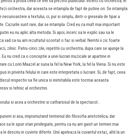
 pentru a proba ceea ce vrei sa prezinti publicului. Incerci cu orchestra, ei
tezi orchestra, dar aceasta se intampla de fapt de putine ori. Se intampla
 necunoastere a textului, ci, pur si simplu, dintr-o greseala de tipar a
tate. Cazurile sunt rare, dar se intampla. Cred eu ca mult mai important
putin eu nu aplic alta metoda. Si apoi, incerc sa le explic sau sa le
a vad ca nu am rezultatul scontat o fac si verbal. Nemtii ii zic foarte
ezi, zilnic. Patru-cinci zile, repetitii cu orchestra, dupa care se ajunge la
. Eu nu cred ca o conceptie a unei lucrari muzicale ar apartine in
crare cu Lorin Maazel ar suna la fel la New York, la fel la Viena. Si nu este
s in privinta felului in care este interpretata o lucrare. Si, de fapt, ceea
discul respectiv sa fie unica si inimitabila este tocmai aceasta
resiv si tehnic al orchestrei.
orului si acea a orchestrei si catharsisul de la spectacol…
unem si asa, imprumutand termenul din filosofia aristotelica, dar
ace sa le spun stari privilegiate, pentru ca nu am gasit un termen mai
a le descriu in cuvinte diferite. Unii apeleaza la cuvantul extaz, altii la un