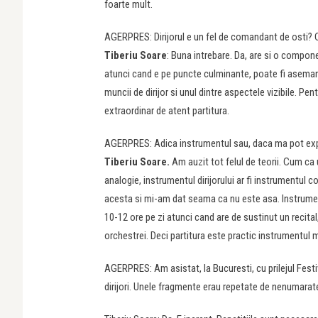
foarte mult.
AGERPRES: Dirijorul e un fel de comandant de osti? 
Tiberiu Soare
: Buna intrebare. Da, are si o compone
atunci cand e pe puncte culminante, poate fi asemana
muncii de dirijor si unul dintre aspectele vizibile. Pe
extraordinar de atent partitura.
AGERPRES: Adica instrumentul sau, daca ma pot exp
Tiberiu Soare.
Am auzit tot felul de teorii. Cum ca u
analogie, instrumentul dirijorului ar fi instrumentul 
acesta si mi-am dat seama ca nu este asa. Instrumentu
10-12 ore pe zi atunci cand are de sustinut un recital,
orchestrei. Deci partitura este practic instrumentul 
AGERPRES: Am asistat, la Bucuresti, cu prilejul Festiv
dirijori. Unele fragmente erau repetate de nenumarat