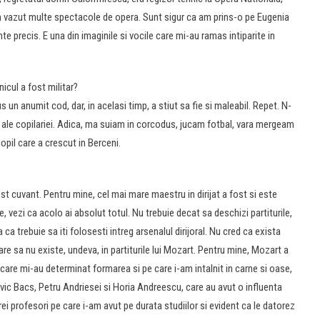
 Am vazut multe spectacole de opera. Sunt sigur ca am prins-o pe Eugenia
precis. E una din imaginile si vocile care mi-au ramas intiparite in
icul a fost militar?
un anumit cod, dar, in acelasi timp, a stiut sa fie si maleabil. Repet. N-
le ale copilariei. Adica, ma suiam in corcodus, jucam fotbal, vara mergeam
opil care a crescut in Berceni.
 cuvant. Pentru mine, cel mai mare maestru in dirijat a fost si este
 vezi ca acolo ai absolut totul. Nu trebuie decat sa deschizi partiturile,
 ca trebuie sa iti folosesti intreg arsenalul dirijoral. Nu cred ca exista
are sa nu existe, undeva, in partiturile lui Mozart. Pentru mine, Mozart a
care mi-au determinat formarea si pe care i-am intalnit in carne si oase,
ic Bacs, Petru Andriesei si Horia Andreescu, care au avut o influenta
i profesori pe care i-am avut pe durata studiilor si evident ca le datorez