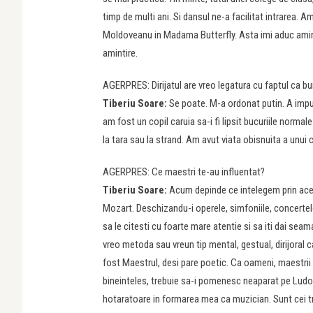
timp de multi ani. Si dansul ne-a facilitat intrarea.
Moldoveanu in Madama Butterfly. Asta imi aduc aminte 
amintire.
AGERPRES: Dirijatul are vreo legatura cu faptul ca bun
Tiberiu Soare:
Se poate. M-a ordonat putin. A impus 
am fost un copil caruia sa-i fi lipsit bucuriile norma
la tara sau la strand. Am avut viata obisnuita a unui c
AGERPRES: Ce maestri te-au influentat?
Tiberiu Soare:
Acum depinde ce intelegem prin acest
Mozart. Deschizandu-i operele, simfoniile, concertele,
sa le citesti cu foarte mare atentie si sa iti dai seama
vreo metoda sau vreun tip mental, gestual, dirijoral c
fost Maestrul, desi pare poetic. Ca oameni, maestrii 
bineinteles, trebuie sa-i pomenesc neaparat pe Ludov
hotaratoare in formarea mea ca muzician. Sunt cei tre