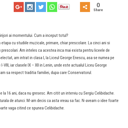
0
Share
 dirijori ai momentului. Cum a inceput totul?
etapa cu studiile muzicale, primare, chiar prescolare. La cinci ani si
 prescolari. Am inteles ca acestea inca mai exista pentru liceele de
electat, am intrat in clasa I, la Liceul George Enescu, asa se numea pe
I-VIII, iar clasele IX – XII in Lenin, unde este actualul Liceu George
am sa respect traditia familiei, dupa care Conservatorul.
e la 16 ani, daca nu gresesc. Am citit un interviu cu Sergiu Celibidache.
urala de atunci. M-am decis ca asta vreau sa fac. N-aveam o idee foarte
oarte vaga citind ce spunea Celibidache.