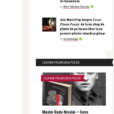
în favoarea ta
de
Alice Năstase Buciuta
Ana-Maria Pop despre 𝐶𝑜𝑣𝑜𝑟
𝑃𝑙𝑎𝑛𝑡𝑒 𝑃𝑜𝑒𝑧𝑖𝑒: de la un shop de
plante de pe terasa Obor la un
proiect artistic interdisciplinar
de
revistatango
CEA MAI FRUMOASA POEZIE
CEA MAI FRUMOASA POEZIE
Maxim Radu Niculai – Sens