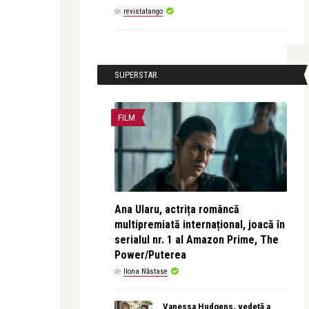
de
revistatango
SUPERSTAR
FILM
Ana Ularu, actrița româncă
multipremiată internațional, joacă în
serialul nr. 1 al Amazon Prime, The
Power/Puterea
de
Ilona Năstase
Vanessa Hudgens, vedetă a