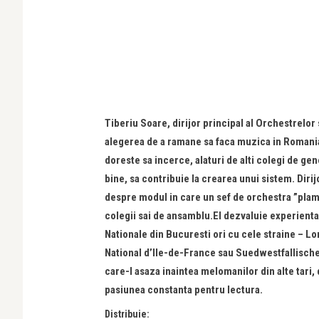
Tiberiu Soare, dirijor principal al Orchestrelor
alegerea de a ramane sa faca muzica in Romania 
doreste sa incerce, alaturi de alti colegi de gen
bine, sa contribuie la crearea unui sistem. Dir
despre modul in care un sef de orchestra ”plama
colegii sai de ansamblu.El dezvaluie experient
Nationale din Bucuresti ori cu cele straine – 
National d’Ile-de-France sau Suedwestfallische
care-l asaza inaintea melomanilor din alte tari,
pasiunea constanta pentru lectura.
Distribuie: