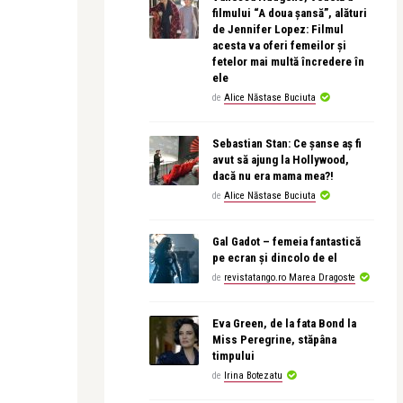
filmului “A doua șansă”, alături
de Jennifer Lopez: Filmul
acesta va oferi femeilor și
fetelor mai multă încredere în
ele
de
Alice Năstase Buciuta
Sebastian Stan: Ce șanse aș fi
avut să ajung la Hollywood,
dacă nu era mama mea?!
de
Alice Năstase Buciuta
Gal Gadot – femeia fantastică
pe ecran și dincolo de el
de
revistatango.ro Marea Dragoste
Eva Green, de la fata Bond la
Miss Peregrine, stăpâna
timpului
de
Irina Botezatu