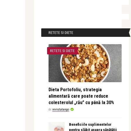
RETETE SI DIETE
RETETE SI DIETE
Dieta Portofoliu, strategia
alimentară care poate reduce
colesterolul „rău” cu până la 30%
de
revistatango
Beneficiile suplimentelor
pentru slăbit asupra sănătății