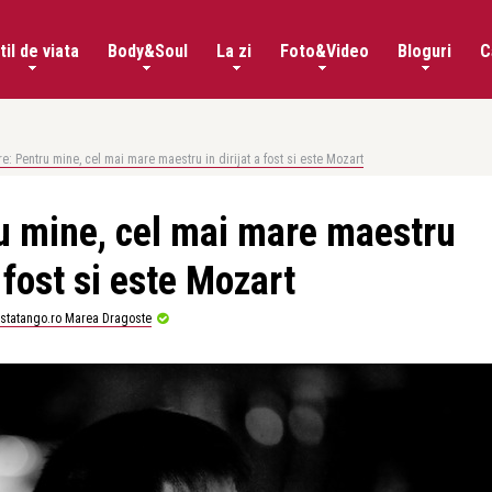
til de viata
Body&Soul
La zi
Foto&Video
Bloguri
C
e: Pentru mine, cel mai mare maestru in dirijat a fost si este Mozart
u mine, cel mai mare maestru
a fost si este Mozart
istatango.ro Marea Dragoste