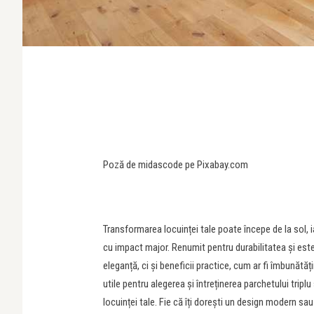
Poză de midascode pe Pixabay.com
Transformarea locuinței tale poate începe de la sol, i
cu impact major. Renumit pentru durabilitatea și est
eleganță, ci și beneficii practice, cum ar fi îmbunătăți
utile pentru alegerea și întreținerea parchetului tripl
locuinței tale. Fie că îți dorești un design modern sau