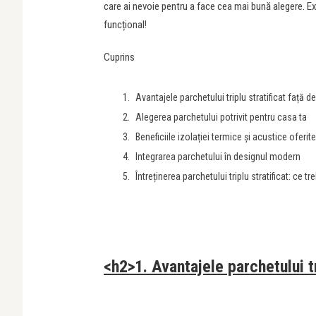
care ai nevoie pentru a face cea mai bună alegere. Exp
funcțional!
Cuprins
Avantajele parchetului triplu stratificat față d
Alegerea parchetului potrivit pentru casa ta
Beneficiile izolației termice și acustice oferit
Integrarea parchetului în designul modern
Întreținerea parchetului triplu stratificat: ce tre
<h2>1. Avantajele parchetului tr