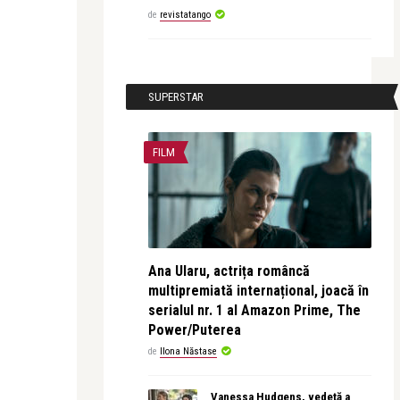
de
revistatango
SUPERSTAR
FILM
Ana Ularu, actrița româncă
multipremiată internațional, joacă în
serialul nr. 1 al Amazon Prime, The
Power/Puterea
de
Ilona Năstase
Vanessa Hudgens, vedetă a