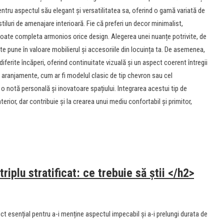
entru aspectul său elegant și versatilitatea sa, oferind o gamă variată de
 stiluri de amenajare interioară. Fie că preferi un decor minimalist,
t poate completa armonios orice design. Alegerea unei nuanțe potrivite, de
ate pune în valoare mobilierul și accesoriile din locuința ta. De asemenea,
e diferite încăperi, oferind continuitate vizuală și un aspect coerent întregii
rse aranjamente, cum ar fi modelul clasic de tip chevron sau cel
i o notă personală și inovatoare spațiului. Integrarea acestui tip de
rior, dar contribuie și la crearea unui mediu confortabil și primitor,
riplu stratificat: ce trebuie să știi </h2>
ect esențial pentru a-i menține aspectul impecabil și a-i prelungi durata de