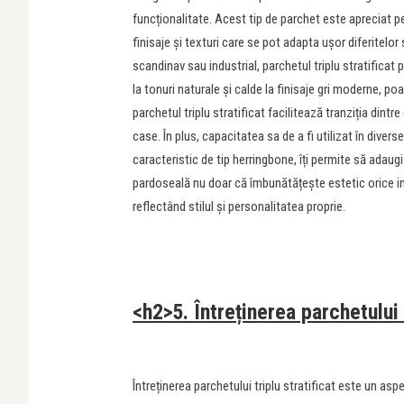
funcționalitate. Acest tip de parchet este apreciat p
finisaje și texturi care se pot adapta ușor diferitelor
scandinav sau industrial, parchetul triplu stratifica
la tonuri naturale și calde la finisaje gri moderne, po
parchetul triplu stratificat facilitează tranziția dintr
case. În plus, capacitatea sa de a fi utilizat în dive
caracteristic de tip herringbone, îți permite să adaug
pardoseală nu doar că îmbunătățește estetic orice inte
reflectând stilul și personalitatea proprie.
<h2>5. Întreținerea parchetului t
Întreținerea parchetului triplu stratificat este un asp