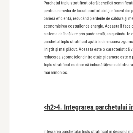
Parchetul triplu stratificat oferă beneficii semnifica
pentru un mediu de locuit confortabil și eficient din
barieră eficientă, reducând pierderile de căldură și 
economisirea costurilor de energie. Aceasta îl face o
sisteme de încălzire prin pardoseală, asigurându-te c
parchetul triplu stratificat ajută la diminuarea zgomot
liniștit și mai plăcut. Aceasta este o caracteristică 
reducerea zgomotelor dintre etaje și camere este o pri
triplu stratificat nu doar că îmbunătățesc calitatea vie
mai armonios.
<h2>4. Integrarea parchetului 
Integrarea parchetului triplu stratificat în designul 