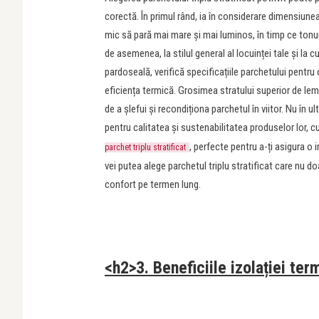
corectă. În primul rând, ia în considerare dimensiune
mic să pară mai mare și mai luminos, în timp ce tonur
de asemenea, la stilul general al locuinței tale și la 
pardoseală, verifică specificațiile parchetului pentr
eficiența termică. Grosimea stratului superior de lemn
de a șlefui și recondiționa parchetul în viitor. Nu în
pentru calitatea și sustenabilitatea produselor lor, c
, perfecte pentru a-ți asigura o 
parchet triplu stratificat
vei putea alege parchetul triplu stratificat care nu do
confort pe termen lung.
<h2>3. Beneficiile izolației te