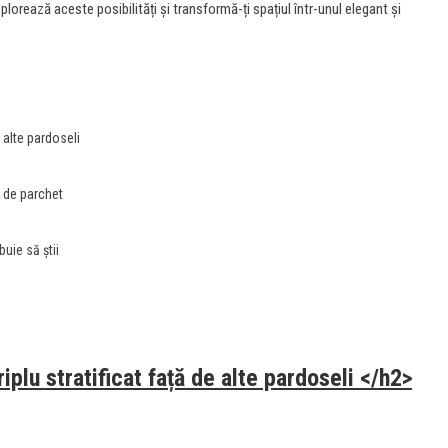
lorează aceste posibilități și transformă-ți spațiul într-unul elegant și
e alte pardoseli
e de parchet
buie să știi
iplu stratificat față de alte pardoseli </h2>