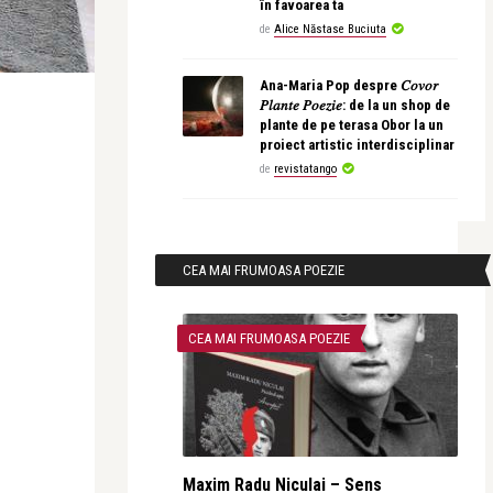
în favoarea ta
de
Alice Năstase Buciuta
Ana-Maria Pop despre 𝐶𝑜𝑣𝑜𝑟
𝑃𝑙𝑎𝑛𝑡𝑒 𝑃𝑜𝑒𝑧𝑖𝑒: de la un shop de
plante de pe terasa Obor la un
proiect artistic interdisciplinar
de
revistatango
CEA MAI FRUMOASA POEZIE
CEA MAI FRUMOASA POEZIE
Maxim Radu Niculai – Sens