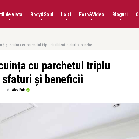
til de viata
Body&Soul
La zi
Foto&Video
Bloguri
C
ă-ți locuința cu parchetul triplu stratificat: sfaturi și beneficii
cuința cu parchetul triplu
: sfaturi și beneficii
de
Alex Pub