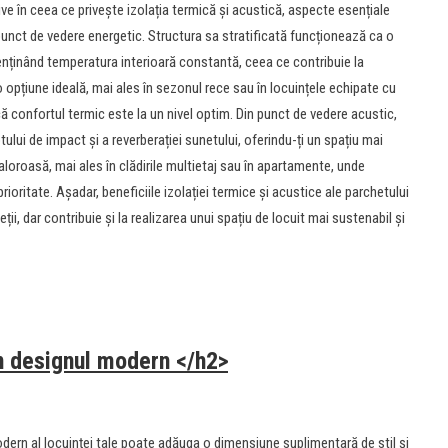
tive în ceea ce privește izolația termică și acustică, aspecte esențiale
 punct de vedere energetic. Structura sa stratificată funcționează ca o
menținând temperatura interioară constantă, ceea ce contribuie la
 opțiune ideală, mai ales în sezonul rece sau în locuințele echipate cu
ă confortul termic este la un nivel optim. Din punct de vedere acustic,
ului de impact și a reverberației sunetului, oferindu-ți un spațiu mai
valoroasă, mai ales în clădirile multietaj sau în apartamente, unde
oritate. Așadar, beneficiile izolației termice și acustice ale parchetului
ții, dar contribuie și la realizarea unui spațiu de locuit mai sustenabil și
în designul modern </h2>
modern al locuinței tale poate adăuga o dimensiune suplimentară de stil și