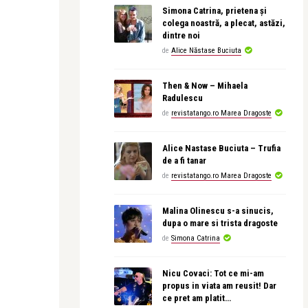
Simona Catrina, prietena și
colega noastră, a plecat, astăzi,
dintre noi
de
Alice Năstase Buciuta
Then & Now – Mihaela
Radulescu
de
revistatango.ro Marea Dragoste
Alice Nastase Buciuta – Trufia
de a fi tanar
de
revistatango.ro Marea Dragoste
Malina Olinescu s-a sinucis,
dupa o mare si trista dragoste
de
Simona Catrina
Nicu Covaci: Tot ce mi-am
propus in viata am reusit! Dar
ce pret am platit…