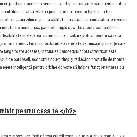
puri de pardoseli vine cu o serie de avantaje importante care merită luate în
l rând, durabilitatea este un punct forte al acestui tip de parchet.
mpotriva uzurii zilnice și o durabilitate structurală îmbunătățită, prevenind
miditate. De asemenea, parchetul triplu stratificat este compatibil cu
 flexibilitate în alegerea sistemului de încălzire potrivit pentru casa ta.
 și rafinament, fiind disponibil într-o varietate de finisaje și nuanțe care
 Pe lângă toate acestea, instalarea parchetului triplu stratificat este
ipuri de pardoseli, economisindu-ți timp și reducând costurile de montaj.
 alegere inteligentă pentru oricine dorește să îmbine funcționalitatea cu
rivit pentru casa ta </h2>
părea o provocare, însă câteva criterii esențiale te pot ghida spre decizia