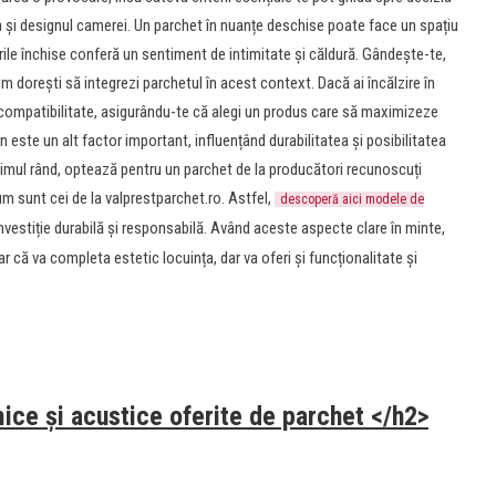
a și designul camerei. Un parchet în nuanțe deschise poate face un spațiu
ile închise conferă un sentiment de intimitate și căldură. Gândește-te,
cum dorești să integrezi parchetul în acest context. Dacă ai încălzire în
u compatibilitate, asigurându-te că alegi un produs care să maximizeze
 este un alt factor important, influențând durabilitatea și posibilitatea
 ultimul rând, optează pentru un parchet de la producători recunoscuți
um sunt cei de la valprestparchet.ro. Astfel,
descoperă aici modele de
investiție durabilă și responsabilă. Având aceste aspecte clare în minte,
ar că va completa estetic locuința, dar va oferi și funcționalitate și
rmice și acustice oferite de parchet </h2>