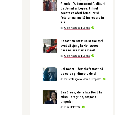
filmului “A doua șansă”, alături
de Jennifer Lopez: Filmul
acesta va oferi femeilor și
fetelor mai multă încredere în
ele
de
Alice Năstase Buciuta
Sebastian Stan: Ce șanse aș fi
avut să ajung la Hollywood,
dacă nu era mama mea?!
de
Alice Năstase Buciuta
Gal Gadot – femeia fantastică
pe ecran și dincolo de el
de
revistatango.ro Marea Dragoste
Eva Green, de la fata Bond la
Miss Peregrine, stăpâna
timpului
de
Irina Botezatu