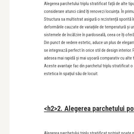
Alegerea parchetului triplu stratificat față de alte ti
considerare atunci când îți renovezi locuința. În primu
Structura sa multistrat asigură o rezistență sporită î
deformările cauzate de variațiile de temperatură și u
sistemele de încălzire în pardoseală, ceea ce îți oferă
Din punct de vedere estetic, aduce un plus de eleganță
se integrează perfect în orice stil de design interior.
adesea mai rapidă și mai ușoară comparativ cu alte t
Aceste avantaje fac din parchetul triplu stratificat o
estetica în spațiul său de locuit.
<h2>2. Alegerea parchetului pot
Alegerea parchetului triplu stratificat potrivit poate 