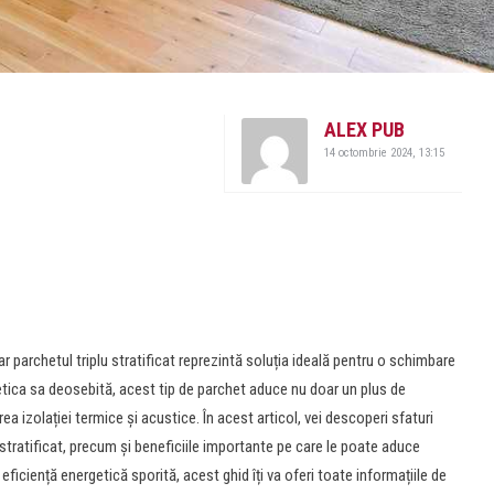
ALEX PUB
14 octombrie 2024, 13:15
ar parchetul triplu stratificat reprezintă soluția ideală pentru o schimbare
etica sa deosebită, acest tip de parchet aduce nu doar un plus de
rea izolației termice și acustice. În acest articol, vei descoperi sfaturi
u stratificat, precum și beneficiile importante pe care le poate aduce
 eficiență energetică sporită, acest ghid îți va oferi toate informațiile de