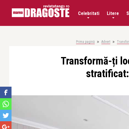
Celebritati
Litere
S
Prima pagină
Advert
Transform
Transformă-ți lo
stratificat