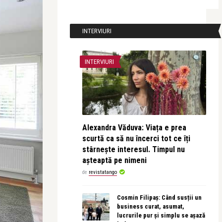
INTERVIURI
INTERVIURI
Alexandra Văduva: Viața e prea
scurtă ca să nu încerci tot ce îți
stârnește interesul. Timpul nu
așteaptă pe nimeni
de
revistatango
Cosmin Filipaș: Când susții un
business curat, asumat,
lucrurile pur și simplu se așază