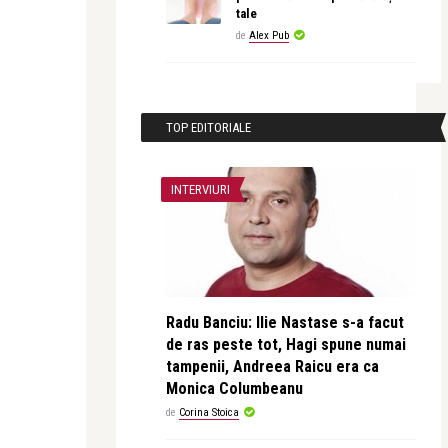
tale
de
Alex Pub
TOP EDITORIALE
INTERVIURI
Radu Banciu: Ilie Nastase s-a facut
de ras peste tot, Hagi spune numai
tampenii, Andreea Raicu era ca
Monica Columbeanu
de
Corina Stoica