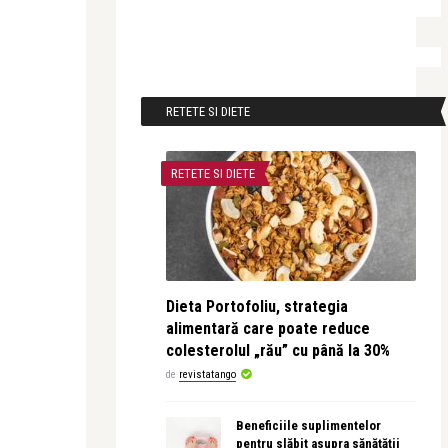
RETETE SI DIETE
RETETE SI DIETE
Dieta Portofoliu, strategia
alimentară care poate reduce
colesterolul „rău” cu până la 30%
de
revistatango
Beneficiile suplimentelor
pentru slăbit asupra sănătății