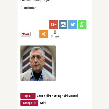
Distribuie:
0
Share
·
Tag-uri:
Czech Film Hunting
Jiri Menzel
Categorii:
Stiri