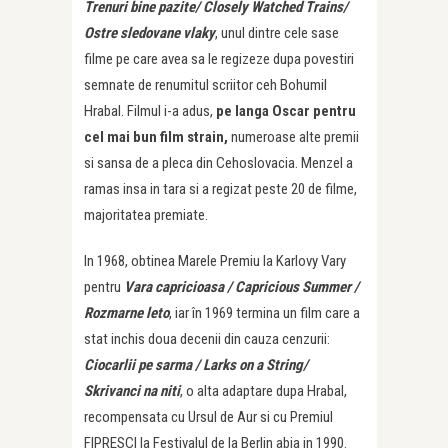
Trenuri bine pazite/ Closely Watched Trains/
Ostre sledovane vlaky
, unul dintre cele sase
filme pe care avea sa le regizeze dupa povestiri
semnate de renumitul scriitor ceh Bohumil
Hrabal. Filmul i-a adus,
p
e langa Oscar pentru
cel mai bun film strain,
numeroase alte premii
si sansa de a pleca din Cehoslovacia. Menzel a
ramas insa in tara si a regizat peste 20 de filme,
majoritatea premiate.
In 1968, obtinea Marele Premiu la Karlovy Vary
pentru
Vara capricioasa / Capricious Summer /
Rozmarne leto
, iar în 1969 termina un film care a
stat inchis doua decenii din cauza cenzurii:
Ciocarlii pe sarma / Larks on a String/
Skrivanci na niti
, o alta adaptare dupa Hrabal,
recompensata cu Ursul de Aur si cu Premiul
FIPRESCI la Festivalul de la Berlin abia in 1990.