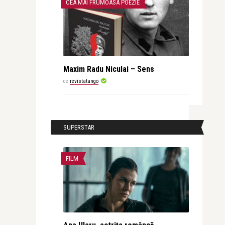
CEA MAI FRUMOASA POEZIE
Maxim Radu Niculai – Sens
de
revistatango
SUPERSTAR
FILM