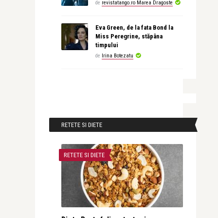
de
revistatango.ro Marea Dragoste
Eva Green, de la fata Bond la
Miss Peregrine, stăpâna
timpului
de
Irina Botezatu
RETETE SI DIETE
RETETE SI DIETE