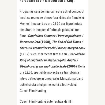
nerabdare sa vin la Bucuresti si Cluj“.
Programul serii de miercuri este astfel conceput
incat sa recreeze atmosfera idilica din filmele lui
Menzel. Incepand cu ora 21:00 vor fi proiectate
simultan, in incaperi diferite ale palatului, trei
filme:
Capricious Summer / Vara capricioasa /
Rozmarne leto
(1968)
,
The End of Old Times /
Sfarsitul vremurilor vechi / Konec starych casu
(1989)
si cel mai recent film al sau,
I served the
King of England / In slujba regelui Anglei /
Obsluhoval jsem anglickeho krale
(2006)
. De la
ora 22:30, spatiul de proiectie se transforma
intr-o petrecere in onoarea lui Menzel, marcand
astfel si sfarsitul primei editii a festivalului
Czech Film Hunting.
Czech Film Hunting este festival de film