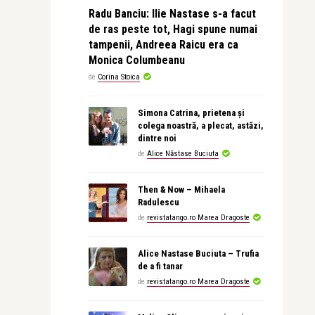
Radu Banciu: Ilie Nastase s-a facut
de ras peste tot, Hagi spune numai
tampenii, Andreea Raicu era ca
Monica Columbeanu
de
Corina Stoica
Simona Catrina, prietena și
colega noastră, a plecat, astăzi,
dintre noi
de
Alice Năstase Buciuta
Then & Now – Mihaela
Radulescu
de
revistatango.ro Marea Dragoste
Alice Nastase Buciuta – Trufia
de a fi tanar
de
revistatango.ro Marea Dragoste