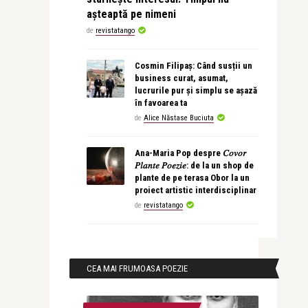
așteaptă pe nimeni
de
revistatango
Cosmin Filipaș: Când susții un
business curat, asumat,
lucrurile pur și simplu se așază
în favoarea ta
de
Alice Năstase Buciuta
Ana-Maria Pop despre 𝐶𝑜𝑣𝑜𝑟
𝑃𝑙𝑎𝑛𝑡𝑒 𝑃𝑜𝑒𝑧𝑖𝑒: de la un shop de
plante de pe terasa Obor la un
proiect artistic interdisciplinar
de
revistatango
CEA MAI FRUMOASA POEZIE