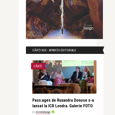
CĂRȚI NOI - APARIȚII EDITORIALE
CĂRȚI
Pass:ages de Ruxandra Donose s-a
lansat la ICR Londra. Galerie FOTO
de
revistatango