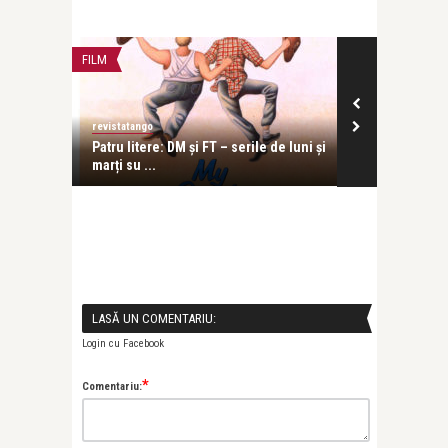
FILM
revistatango
de luni și
Patru litere: DM și FT – serile de luni și
marți su ...
de luni și
LASĂ UN COMENTARIU:
Login cu Facebook
*
Comentariu: