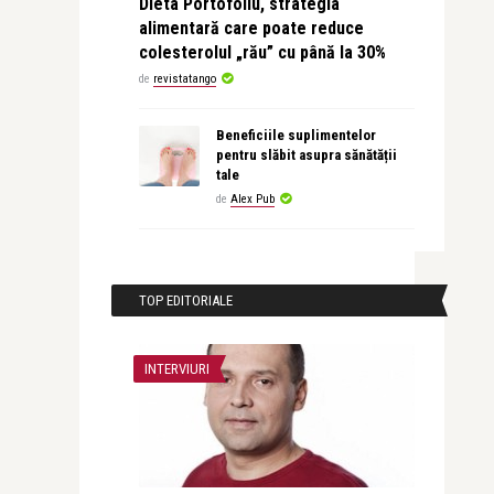
Dieta Portofoliu, strategia
alimentară care poate reduce
colesterolul „rău” cu până la 30%
de
revistatango
Beneficiile suplimentelor
pentru slăbit asupra sănătății
tale
de
Alex Pub
TOP EDITORIALE
INTERVIURI