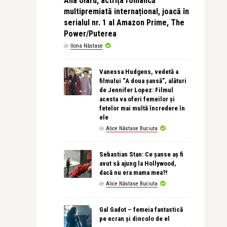
Ana Ularu, actrița româncă
multipremiată internațional, joacă în
serialul nr. 1 al Amazon Prime, The
Power/Puterea
de
Ilona Năstase
Vanessa Hudgens, vedetă a
filmului “A doua șansă”, alături
de Jennifer Lopez: Filmul
acesta va oferi femeilor și
fetelor mai multă încredere în
ele
de
Alice Năstase Buciuta
Sebastian Stan: Ce șanse aș fi
avut să ajung la Hollywood,
dacă nu era mama mea?!
de
Alice Năstase Buciuta
Gal Gadot – femeia fantastică
pe ecran și dincolo de el