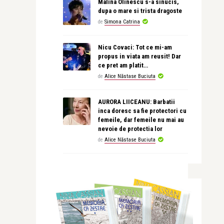
Malina Olinescu s-a sinucis,
dupa o mare si trista dragoste
de
Simona Catrina
Nicu Covaci: Tot ce mi-am
propus in viata am reusit! Dar
ce pret am platit…
de
Alice Năstase Buciuta
AURORA LIICEANU: Barbatii
inca doresc sa fie protectori cu
femeile, dar femeile nu mai au
nevoie de protectia lor
de
Alice Năstase Buciuta