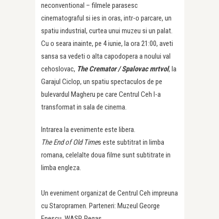
neconventional – filmele parasesc
cinematograful si ies in oras, intr-o parcare, un
spatiu industrial, curtea unui muzeu si un palat.
Cu o seara inainte, pe 4 iunie, la ora 21:00, aveti
sansa sa vedeti o alta capodopera a noului val
cehoslovac,
The Cremator / Spalovac mrtvol
, la
Garajul Ciclop, un spatiu spectaculos de pe
bulevardul Magheru pe care Centrul Ceh l-a
transformat in sala de cinema.
Intrarea la evenimente este libera.
The End of Old Time
s este subtitrat in limba
romana, celelalte doua filme sunt subtitrate in
limba engleza.
Un eveniment organizat de Centrul Ceh impreuna
cu Staropramen. Parteneri: Muzeul George
Enescu, WASP, Pegas.