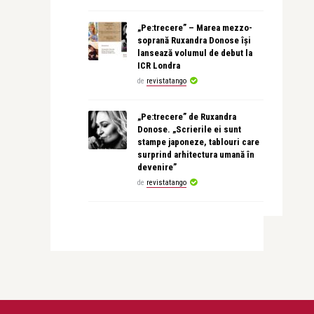
„Pe:trecere” – Marea mezzo-
soprană Ruxandra Donose își
lansează volumul de debut la
ICR Londra
de
revistatango
„Pe:trecere” de Ruxandra
Donose. „Scrierile ei sunt
stampe japoneze, tablouri care
surprind arhitectura umană în
devenire”
de
revistatango