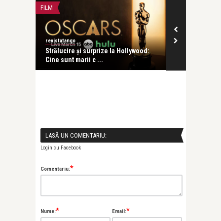
FILM
CONCERTE & SP
revistatango
revistatango
ge
Strălucire și surprize la Hollywood:
Festivalul In
Cine sunt marii c ...
Enescu – ava
LASĂ UN COMENTARIU:
Login cu Facebook
*
Comentariu:
*
*
Nume:
Email: