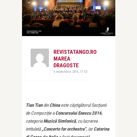
REVISTATANGO.RO
MAREA
DRAGOSTE
6 septembrie 2016, 17:53
Tian Tian
din
China
este câștigătorul Secțiunii
de Compoziție a
Concursului Enescu 2016
,
categoria
Muzică Simfonică
, cu lucrarea
intitulată
„
Concerto for orchestra”
,
iar
Caterina
di Cecca
din
Italia
a fost desemnată