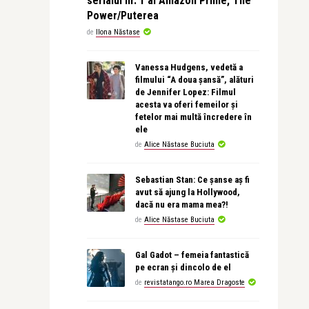
serialul nr. 1 al Amazon Prime, The
Power/Puterea
de
Ilona Năstase
Vanessa Hudgens, vedetă a
filmului “A doua șansă”, alături
de Jennifer Lopez: Filmul
acesta va oferi femeilor și
fetelor mai multă încredere în
ele
de
Alice Năstase Buciuta
Sebastian Stan: Ce șanse aș fi
avut să ajung la Hollywood,
dacă nu era mama mea?!
de
Alice Năstase Buciuta
Gal Gadot – femeia fantastică
pe ecran și dincolo de el
de
revistatango.ro Marea Dragoste