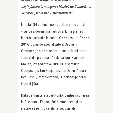
câștigătoare la categoria
Muzică de Cameră
, cu
lucrarea
„Isole per 7 strumentisti
”
.
În total,
34
de tineri compozitori și-au urmat
visul de a deveni mari artiști ai lumii și și-au
înscris partiturile în cadrul
Concursului Enescu
2016
. Juriul de specialitate al Secțiunii
Compoziție care a selectat câștigătorii a fost
format din presonalități de calibru: Zygmunt
Krauze, Președinte al Juriului la Secțiune
Compoziție, Tim Benjamin, Dan Dediu, Adrian
Iorgulescu, Peter Ruzicka, Hubert Stuppner și
Cornel Țăranu.
Data de trimitere a partiturilor pentru înscrierea
la Concursul Enescu 2016 este aceeași cu
înscrierea pentru celelalte secțiuni ale