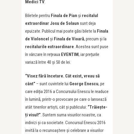
Medici TV
.
Biletele pentru
Finala de Pian
și
recitalul
extraordinar Josu de Solaun
sunt deja
epuizate. Publicul mai poate găsi bilete la
Finala
de Violoncel
și
Finala de Vioară
, precum și la
recitalurile extraordinare
. Acestea sunt puse
în vânzare în rețeaua
EVENTIM
, iar prețurile
variază între 40 și 50 de lei.
“Visez fără încetare. Cât exist, vreau să
cânt”
– sunt cuvintele lui
George Enescu
, pe
care ediția 2016 a Concursului Enescu le readuce
în lumină, printr-o provocare pe care o lansează
atât tinerilor artiști, cât și publicului:
“Trăiește-
ți visul!”
. Suntem suma visurilor noastre, ca
indivizi și ca societate. Concursul Enescu 2016
invită la o recunoaștere și celebrare a visurilor