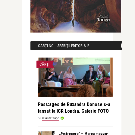
CĂRȚI NOI - APARIȚII EDITORIALE
CĂRȚI
Pass:ages de Ruxandra Donose s-a
lansat la ICR Londra. Galerie FOTO
de
revistatango
„Pe:trecere” – Marea mezzo-