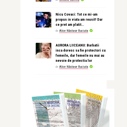
Nicu Covaci: Tot ce mi-am
propus in viata am reusit! Dar
ce pret am platit…
de
Alice Năstase Buciuta
AURORA LIICEANU: Barbatii
inca doresc sa fie protectori cu
femeile, dar femeile nu mai au
nevoie de protectia lor
de
Alice Năstase Buciuta