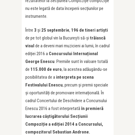
rezultatelor la Secțiunea Compoziție compoziție
nu este legată de data începerii secțiunilor pe
instrumente.
Între
3
și
25 septembrie
,
196 de tineri artiști
de pe tot globul vin la București să-și
trăiască
visul
de a deveni mari muzicieni ai lumii, în cadrul
ediției 2016 a
Concursului Internațional
George Enescu
. Premiile sunt în valoare totală
de
115.000 de euro
, la acestea adăugându-se
posibilitatea de a
interpreta pe scena
Festivalului Enescu
, precum și premii speciale
și oportunități de promovare internațională. În
cadrul Concertului de Deschidere a Concursului
Enescu 2016 a fost interpretată
în premieră
lucrarea câștigătorului Secțiunii
Compoziție a ediției 2014 a Concursului,
compozitorul Sebastian Androne.