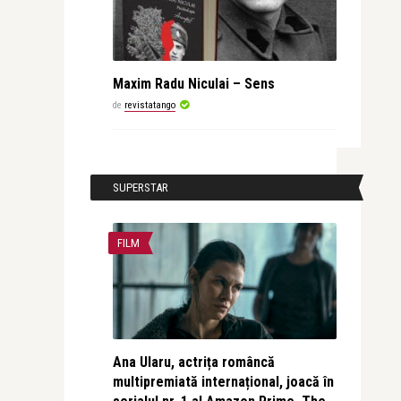
Maxim Radu Niculai – Sens
de
revistatango
SUPERSTAR
FILM
Ana Ularu, actrița româncă
multipremiată internațional, joacă în