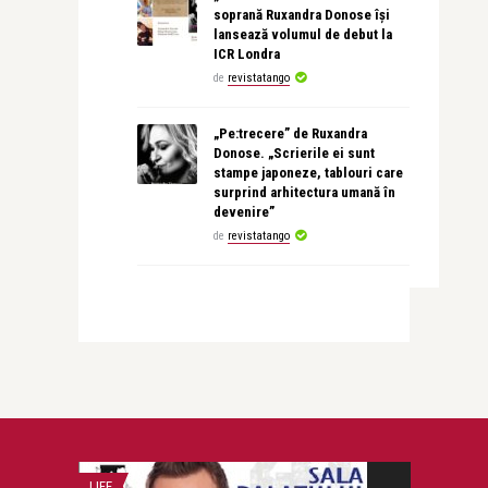
soprană Ruxandra Donose își
lansează volumul de debut la
ICR Londra
de
revistatango
„Pe:trecere” de Ruxandra
Donose. „Scrierile ei sunt
stampe japoneze, tablouri care
surprind arhitectura umană în
devenire”
de
revistatango
LIFE
LIFE