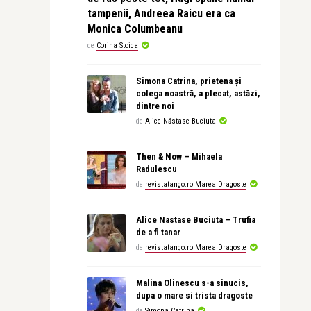
tampenii, Andreea Raicu era ca
Monica Columbeanu
de
Corina Stoica
Simona Catrina, prietena și
colega noastră, a plecat, astăzi,
dintre noi
de
Alice Năstase Buciuta
Then & Now – Mihaela
Radulescu
de
revistatango.ro Marea Dragoste
Alice Nastase Buciuta – Trufia
de a fi tanar
de
revistatango.ro Marea Dragoste
Malina Olinescu s-a sinucis,
dupa o mare si trista dragoste
de
Simona Catrina