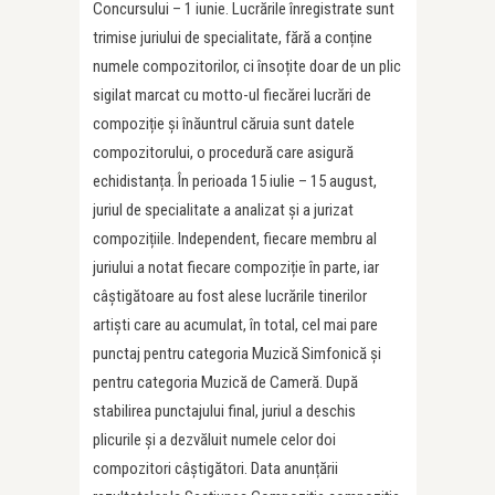
Concursului – 1 iunie. Lucrările înregistrate sunt
trimise juriului de specialitate, fără a conține
numele compozitorilor, ci însoțite doar de un plic
sigilat marcat cu motto-ul fiecărei lucrări de
compoziție și înăuntrul căruia sunt datele
compozitorului, o procedură care asigură
echidistanța. În perioada 15 iulie – 15 august,
juriul de specialitate a analizat și a jurizat
compozițiile. Independent, fiecare membru al
juriului a notat fiecare compoziție în parte, iar
câștigătoare au fost alese lucrările tinerilor
artiști care au acumulat, în total, cel mai pare
punctaj pentru categoria Muzică Simfonică și
pentru categoria Muzică de Cameră. După
stabilirea punctajului final, juriul a deschis
plicurile și a dezvăluit numele celor doi
compozitori câștigători. Data anunțării