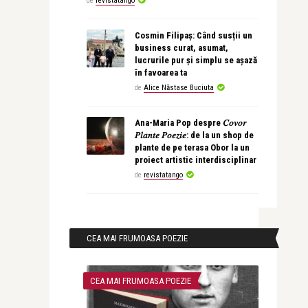
de
revistatango
Cosmin Filipaș: Când susții un
business curat, asumat,
lucrurile pur și simplu se așază
în favoarea ta
de
Alice Năstase Buciuta
Ana-Maria Pop despre 𝐶𝑜𝑣𝑜𝑟
𝑃𝑙𝑎𝑛𝑡𝑒 𝑃𝑜𝑒𝑧𝑖𝑒: de la un shop de
plante de pe terasa Obor la un
proiect artistic interdisciplinar
de
revistatango
CEA MAI FRUMOASA POEZIE
CEA MAI FRUMOASA POEZIE