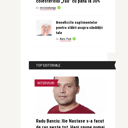
colesterolul „rău” cu până la 30%
de
revistatango
Beneficiile suplimentelor
pentru slăbit asupra sănătății
tale
de
Alex Pub
TOP EDITORIALE
INTERVIURI
Radu Banciu: Ilie Nastase s-a facut
de ras peste tot, Hagi spune numai