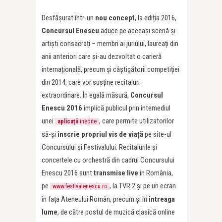
Desfășurat într-un
nou concept
, la ediția 2016,
Concursul Enescu
aduce pe aceeași scenă și
artiști consacrați – membri ai juriului, laureați din
anii anteriori care și-au dezvoltat o carieră
internațională, precum și câștigătorii competiției
din 2014, care vor susține recitaluri
extraordinare. În egală măsură,
Concursul
Enescu 2016
implică publicul prin intemediul
unei
, care permite utilizatorilor
aplicații
inedite
să-și
înscrie propriul vis de viață
pe site-ul
Concursului și Festivalului. Recitalurile și
concertele cu orchestră din cadrul Concursului
Enescu 2016 sunt
transmise live
în România,
pe
, la TVR 2 și pe un ecran
www.festivalenescu.ro
în fața Ateneului Român, precum și în
întreaga
lume
, de către postul de muzică clasică online