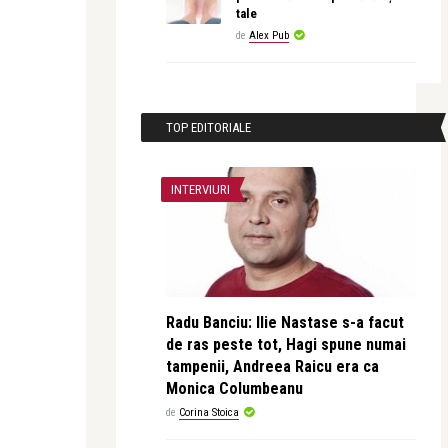
tale
de
Alex Pub
TOP EDITORIALE
INTERVIURI
Radu Banciu: Ilie Nastase s-a facut
de ras peste tot, Hagi spune numai
tampenii, Andreea Raicu era ca
Monica Columbeanu
de
Corina Stoica