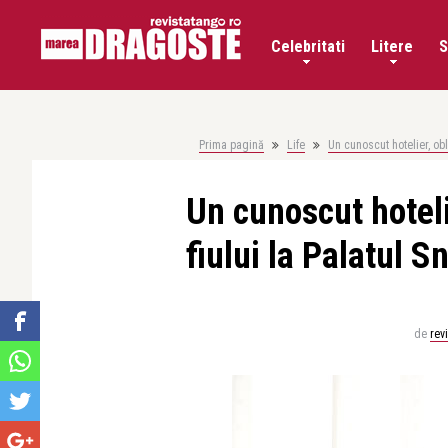
Celebritati
Litere
S
Prima pagină
Life
Un cunoscut hotelier, ob
Un cunoscut hotel
fiului la Palatul 
de
rev