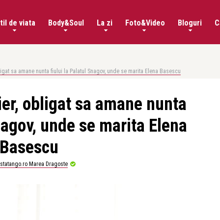
til de viata
Body&Soul
La zi
Foto&Video
Bloguri
C
ligat sa amane nunta fiului la Palatul Snagov, unde se marita Elena Basescu
ier, obligat sa amane nunta
Snagov, unde se marita Elena
Basescu
istatango.ro Marea Dragoste