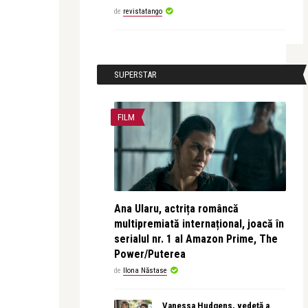
de
revistatango
SUPERSTAR
FILM
Ana Ularu, actrița româncă
multipremiată internațional, joacă în
serialul nr. 1 al Amazon Prime, The
Power/Puterea
de
Ilona Năstase
Vanessa Hudgens, vedetă a