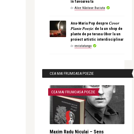
în favoarea ta
de
Alice Năstase Buciuta
Ana-Maria Pop despre 𝐶𝑜𝑣𝑜𝑟
𝑃𝑙𝑎𝑛𝑡𝑒 𝑃𝑜𝑒𝑧𝑖𝑒: de la un shop de
plante de pe terasa Obor la un
proiect artistic interdisciplinar
de
revistatango
CEA MAI FRUMOASA POEZIE
CEA MAI FRUMOASA POEZIE
Maxim Radu Niculai – Sens