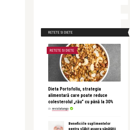
RETETE SI DIETE
RETETE SI DIETE
Dieta Portofoliu, strategia
alimentară care poate reduce
colesterolul „rău” cu până la 30%
de
revistatango
Beneficiile suplimentelor
pentru slăbit asupra sănătății