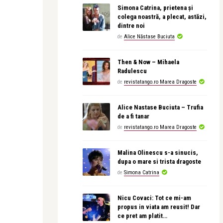
Simona Catrina, prietena și
colega noastră, a plecat, astăzi,
dintre noi
de
Alice Năstase Buciuta
Then & Now – Mihaela
Radulescu
de
revistatango.ro Marea Dragoste
Alice Nastase Buciuta – Trufia
de a fi tanar
de
revistatango.ro Marea Dragoste
Malina Olinescu s-a sinucis,
dupa o mare si trista dragoste
de
Simona Catrina
Nicu Covaci: Tot ce mi-am
propus in viata am reusit! Dar
ce pret am platit…