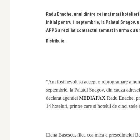
Radu Enache, unul dintre cei mai mari hotelieri
initial pentru 1 septembrie, la Palatul Snagov, 
APPS a reziliat contractul semnat in urma cu un
Distribuie:
“Am fost nevoit sa accept o reprogramare a nunti
septembrie, la Palatul Snagov, din cauza adrese
declarat agentiei
MEDIAFAX
Radu Enache, pres
14 hoteluri, printre care si hotelul de cinci stele
Elena Basescu, fiica cea mica a presedintelui B