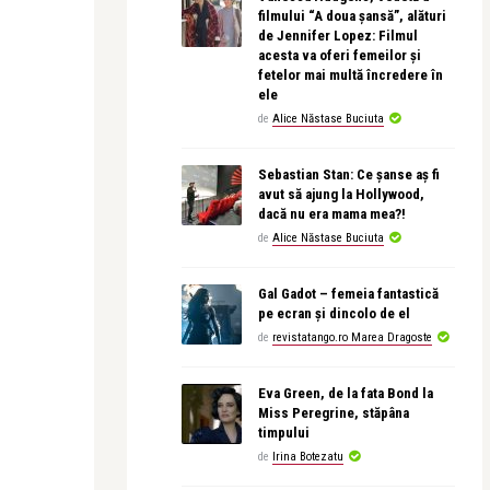
filmului “A doua șansă”, alături
de Jennifer Lopez: Filmul
acesta va oferi femeilor și
fetelor mai multă încredere în
ele
de
Alice Năstase Buciuta
Sebastian Stan: Ce șanse aș fi
avut să ajung la Hollywood,
dacă nu era mama mea?!
de
Alice Năstase Buciuta
Gal Gadot – femeia fantastică
pe ecran și dincolo de el
de
revistatango.ro Marea Dragoste
Eva Green, de la fata Bond la
Miss Peregrine, stăpâna
timpului
de
Irina Botezatu