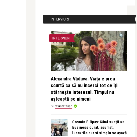
INTERVIURI
INTERVIURI
Alexandra Văduva: Viața e prea
scurtă ca să nu încerci tot ce îți
stârnește interesul. Timpul nu
așteaptă pe nimeni
de
revistatango
Cosmin Filipaș: Când susții un
business curat, asumat,
lucrurile pur și simplu se așază