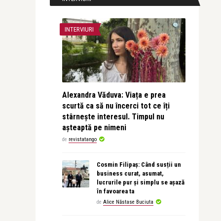
INTERVIURI
Alexandra Văduva: Viața e prea
scurtă ca să nu încerci tot ce îți
stârnește interesul. Timpul nu
așteaptă pe nimeni
de
revistatango
Cosmin Filipaș: Când susții un
business curat, asumat,
lucrurile pur și simplu se așază
în favoarea ta
de
Alice Năstase Buciuta