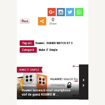
0
Share
·
Tag-uri:
Huawei
HUAWEI WATCH GT 3
Categorii:
Make IT Simple
MAKE IT SIMPLE
MAKE IT SIMPLE
revistatango
revistatango
duceri și
Huawei lansează noul smartphone
Huawei lanse
vârf de gamă HUAWEI M ...
mai lungă pen