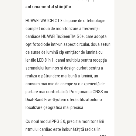
antrenamentul științific
HUAWEI WATCH GT 3 dispune de o tehnologie
complet nouă de monitorizare a frecvenței
cardiace HUAWEI TruSeenTM 5.0+, care adoptă
opt fotodiode într-un aspect circular, două seturi
de surse de lumină cip emițător de lumină cu
lentile LED 8 în 1, canal multiplu pentru recepția
semnalului luminos și design curbat pentru a
realiza o pătrundere mai bună a luminii, un
consum mai mic de energie și o experiență de
purtare mai confortabilă. Poziționarea GNSS cu
Dual-Band Five-System oferă utilizatorilor o
localizare geografică mai precisă.
Cu noul modul PPG 5.0, precizia monitorizării
ritmului cardiac este îmbunătățită radical în