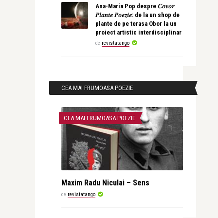
Ana-Maria Pop despre 𝐶𝑜𝑣𝑜𝑟
𝑃𝑙𝑎𝑛𝑡𝑒 𝑃𝑜𝑒𝑧𝑖𝑒: de la un shop de
plante de pe terasa Obor la un
proiect artistic interdisciplinar
de
revistatango
CEA MAI FRUMOASA POEZIE
CEA MAI FRUMOASA POEZIE
Maxim Radu Niculai – Sens
de
revistatango