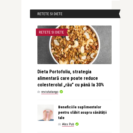
RETETE SI DIETE
RETETE SI DIETE
Dieta Portofoliu, strategia
alimentară care poate reduce
colesterolul „rău” cu până la 30%
de
revistatango
Beneficiile suplimentelor
pentru slăbit asupra sănătății
tale
de
Alex Pub