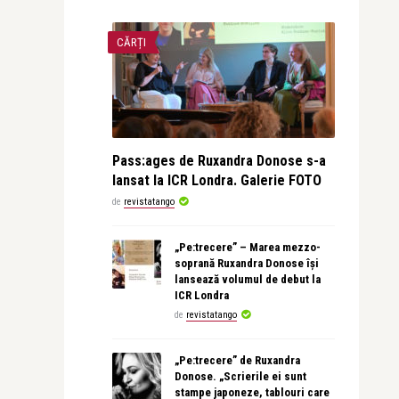
CĂRȚI
Pass:ages de Ruxandra Donose s-a
lansat la ICR Londra. Galerie FOTO
de
revistatango
„Pe:trecere” – Marea mezzo-
soprană Ruxandra Donose își
lansează volumul de debut la
ICR Londra
de
revistatango
„Pe:trecere” de Ruxandra
Donose. „Scrierile ei sunt
stampe japoneze, tablouri care