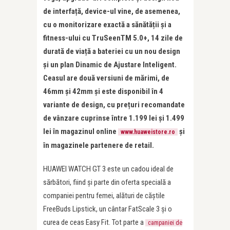
de interfață, device-ul vine, de asemenea,
cu o monitorizare exactă a sănătății și a
fitness-ului cu TruSeenTM 5.0+, 14 zile de
durată de viață a bateriei cu un nou design
și un plan Dinamic de Ajustare Inteligent.
Ceasul are două versiuni de mărimi, de
46mm și 42mm și este disponibil în 4
variante de design, cu prețuri recomandate
de vânzare cuprinse între 1.199 lei și 1.499
lei în magazinul online
și
www.huaweistore.ro
în magazinele partenere de retail.
HUAWEI WATCH GT 3 este un cadou ideal de
sărbători, fiind și parte din oferta specială a
companiei pentru femei, alături de căștile
FreeBuds Lipstick, un cântar FatScale 3 și o
curea de ceas Easy Fit. Tot parte a
campaniei de