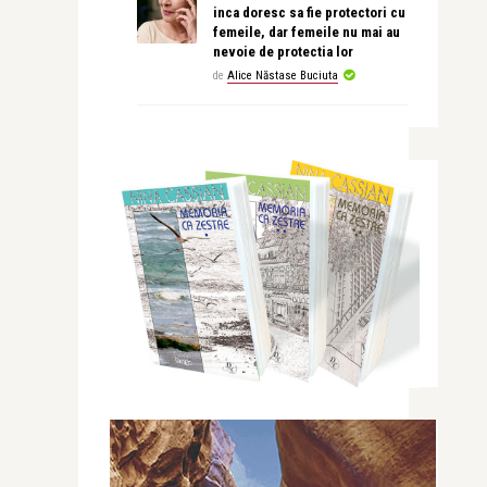
inca doresc sa fie protectori cu
femeile, dar femeile nu mai au
nevoie de protectia lor
de
Alice Năstase Buciuta