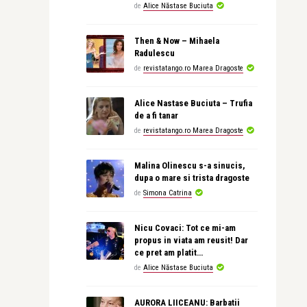
de
Alice Năstase Buciuta
Then & Now – Mihaela
Radulescu
de
revistatango.ro Marea Dragoste
Alice Nastase Buciuta – Trufia
de a fi tanar
de
revistatango.ro Marea Dragoste
Malina Olinescu s-a sinucis,
dupa o mare si trista dragoste
de
Simona Catrina
Nicu Covaci: Tot ce mi-am
propus in viata am reusit! Dar
ce pret am platit…
de
Alice Năstase Buciuta
AURORA LIICEANU: Barbatii