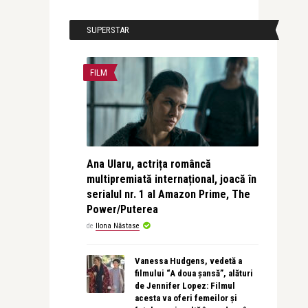
SUPERSTAR
FILM
Ana Ularu, actrița româncă
multipremiată internațional, joacă în
serialul nr. 1 al Amazon Prime, The
Power/Puterea
de
Ilona Năstase
Vanessa Hudgens, vedetă a
filmului “A doua șansă”, alături
de Jennifer Lopez: Filmul
acesta va oferi femeilor și