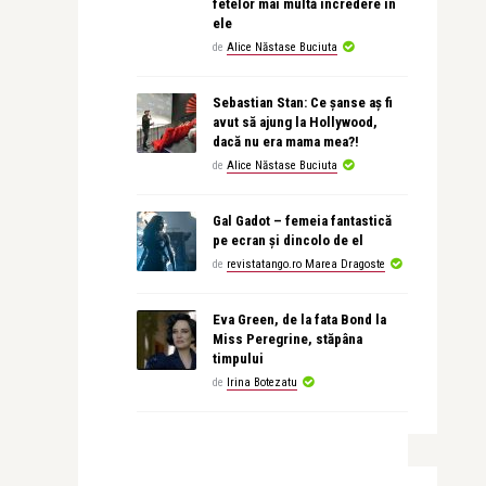
fetelor mai multă încredere în
ele
de
Alice Năstase Buciuta
Sebastian Stan: Ce șanse aș fi
avut să ajung la Hollywood,
dacă nu era mama mea?!
de
Alice Năstase Buciuta
Gal Gadot – femeia fantastică
pe ecran și dincolo de el
de
revistatango.ro Marea Dragoste
Eva Green, de la fata Bond la
Miss Peregrine, stăpâna
timpului
de
Irina Botezatu