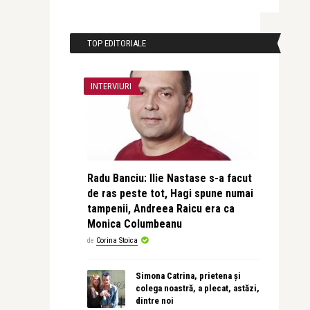
TOP EDITORIALE
INTERVIURI
Radu Banciu: Ilie Nastase s-a facut
de ras peste tot, Hagi spune numai
tampenii, Andreea Raicu era ca
Monica Columbeanu
de
Corina Stoica
Simona Catrina, prietena și
colega noastră, a plecat, astăzi,
dintre noi