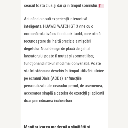
ceasul toată ziua și dar și în timpul somnului.
[1]
Aducând o nouă experiență interactivă
inteligentă, HUAWEI WATCH GT 3 vine cu o
coroană rotativă cu feedback tactil, care oferă
recunoaștere de înaltă precizie a mișcării
degetului. Noul design de placă de șah al
lansatorului poate fi mutat și zoomat liber,
funcționând într-un mod mai convenabil. Poate
sta întotdeauna deschis în timpul utilizării zilnice
pe ecranul Dials (AODs) iar funcțiile
personalizate ale ceasului permit, de asemenea,
accesarea simplă a datelor de exerciții și aplicații
doar prin ridicarea încheieturii.
Monitorizarea modernă a sănătății și