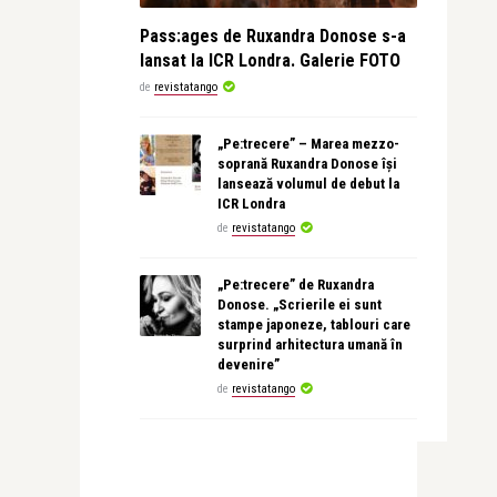
Pass:ages de Ruxandra Donose s-a
lansat la ICR Londra. Galerie FOTO
de
revistatango
„Pe:trecere” – Marea mezzo-
soprană Ruxandra Donose își
lansează volumul de debut la
ICR Londra
de
revistatango
„Pe:trecere” de Ruxandra
Donose. „Scrierile ei sunt
stampe japoneze, tablouri care
surprind arhitectura umană în
devenire”
de
revistatango