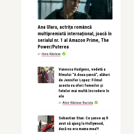
Ana Ularu, actrița româncă
multipremiată internațional, joacă în
serialul nr. 1 al Amazon Prime, The
Power/Puterea
de
Ilona Năstase
Vanessa Hudgens, vedetă a
filmului “A doua șansă”, alături
de Jennifer Lopez: Filmul
acesta va oferi femeilor și
fetelor mai multă încredere în
ele
de
Alice Năstase Buciuta
Sebastian Stan: Ce șanse aș fi
avut să ajung la Hollywood,
dacă nu era mama mea?!