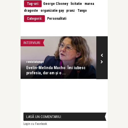
·
·
Tag-uri:
George Clooney
licitatie
marea
·
·
·
dragoste
organizatie gay
pranz
Tango
Categorii:
Personalitati
INTERVIURI
LIFE
revistatango
revistatango
Evelin-Melinda Macho: Îmi iubesc
O pictură rar
profesia, dar am și o ...
copil pictat de
LASĂ UN COMENTARIU:
Login cu Facebook