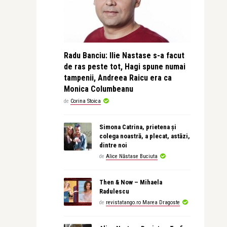
Radu Banciu: Ilie Nastase s-a facut
de ras peste tot, Hagi spune numai
tampenii, Andreea Raicu era ca
Monica Columbeanu
de
Corina Stoica
Simona Catrina, prietena și
colega noastră, a plecat, astăzi,
dintre noi
de
Alice Năstase Buciuta
Then & Now – Mihaela
Radulescu
de
revistatango.ro Marea Dragoste