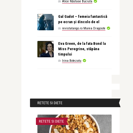
de
Alice Năstase Buciuta
Gal Gadot – femeia fantastică
pe ecran și dincolo de el
de
revistatango.ro Marea Dragoste
Eva Green, de la fata Bond la
Miss Peregrine, stăpâna
timpului
de
Irina Botezatu
RETETE SI DIETE
RETETE SI DIETE