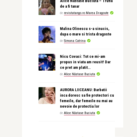
Alice Nastase Buciuta – Trufia
de a fi tanar
de
revistatango.ro Marea Dragoste
Malina Olinescu s-a sinucis,
dupa o mare si trista dragoste
de
Simona Catrina
Nicu Covaci: Tot ce mi-am
propus in viata am reusit! Dar
ce pret am platit…
de
Alice Năstase Buciuta
AURORA LIICEANU: Barbatii
inca doresc sa fie protectori cu
femeile, dar femeile nu mai au
nevoie de protectia lor
de
Alice Năstase Buciuta