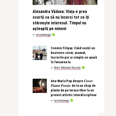
Alexandra Văduva: Viața e prea
scurtă ca să nu încerci tot ce îți
stârnește interesul. Timpul nu
așteaptă pe nimeni
de
revistatango
Cosmin Filipaș: Când susții un
business curat, asumat,
lucrurile pur și simplu se așază
în favoarea ta
de
Alice Năstase Buciuta
Ana-Maria Pop despre 𝐶𝑜𝑣𝑜𝑟
𝑃𝑙𝑎𝑛𝑡𝑒 𝑃𝑜𝑒𝑧𝑖𝑒: de la un shop de
plante de pe terasa Obor la un
proiect artistic interdisciplinar
de
revistatango