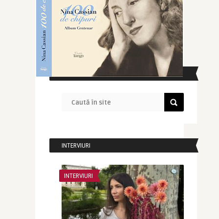
CAUTĂ ÎN SITE
INTERVIURI
INTERVIURI