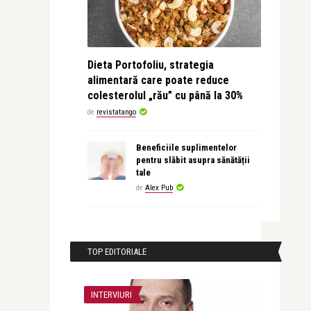
Dieta Portofoliu, strategia
alimentară care poate reduce
colesterolul „rău” cu până la 30%
de
revistatango
Beneficiile suplimentelor
pentru slăbit asupra sănătății
tale
de
Alex Pub
TOP EDITORIALE
INTERVIURI