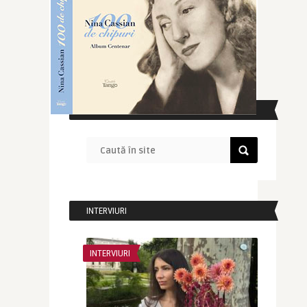
CAUTĂ ÎN SITE
INTERVIURI
INTERVIURI