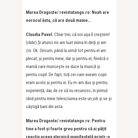
Marea Dragoste/ revistatango.ro: Noah are
norocul ăsta, că are două mame…
Claudia Pavel:
Chiar trei, că noi așa îl creștem!
(râde) Și atunci mi-am luat inima în dinți și am
zis: Ok. Oricum, până la urmă tot pentru el am
plecat, și pentru mine, dar și pentru el, fiindcă o
mamă care muncește se duce la muncă și
pentru copil. De fapt, toți cei care aveam copii
eram acolo și pentru ei. Eu m-am dus și pentru
experiență, dar, de ce să nu recunosc, în primul
rând pentru mine televiziunea este un job și se și
câștigă bani din asta.
Marea Dragoste/ revistatango.ro: Pentru
tine a fost și foarte greu pentru că ai pățit
reacția aceea alergică manifestată printr-o