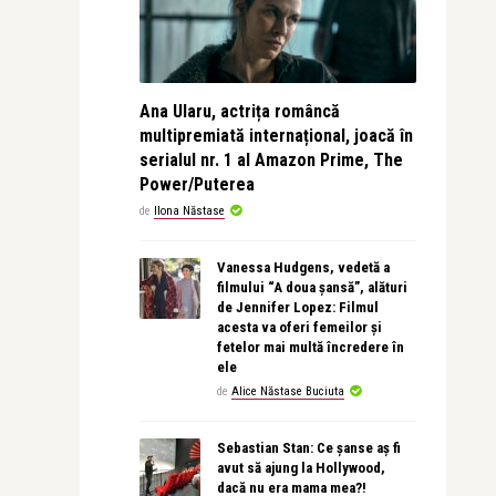
Ana Ularu, actrița româncă
multipremiată internațional, joacă în
serialul nr. 1 al Amazon Prime, The
Power/Puterea
de
Ilona Năstase
Vanessa Hudgens, vedetă a
filmului “A doua șansă”, alături
de Jennifer Lopez: Filmul
acesta va oferi femeilor și
fetelor mai multă încredere în
ele
de
Alice Năstase Buciuta
Sebastian Stan: Ce șanse aș fi
avut să ajung la Hollywood,
dacă nu era mama mea?!