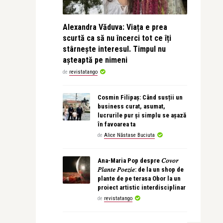
Alexandra Văduva: Viața e prea
scurtă ca să nu încerci tot ce îți
stârnește interesul. Timpul nu
așteaptă pe nimeni
de
revistatango
Cosmin Filipaș: Când susții un
business curat, asumat,
lucrurile pur și simplu se așază
în favoarea ta
de
Alice Năstase Buciuta
Ana-Maria Pop despre 𝐶𝑜𝑣𝑜𝑟
𝑃𝑙𝑎𝑛𝑡𝑒 𝑃𝑜𝑒𝑧𝑖𝑒: de la un shop de
plante de pe terasa Obor la un
proiect artistic interdisciplinar
de
revistatango