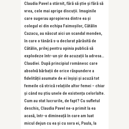
Claudia Pavel a stârnit, fără să știe și fără să
vrea, cele mai aprige discuții. Imaginile
care sugerau apropierea dintre ea și
colegul ei din echipa Faimoșilor, Cătălin
Cazacu, au născut aici un scandal monden,
în care o tânără s-a declarat părăsită de
Cătălin, prilej pentru opinia publică să
explodeze într-un șir de acuzații la adresa…
Claudiei. După principiul românesc care
absolvă bărbații de orice răspundere a
fidelității asumate de ei înșiși și acuză tot
femeile că strică relațiile altor femei – chiar
și când nu știu unele de existența celorlalte.
Cum au stat lucrurile, de fapt? Cu sufletul
deschis, Claudia Pavel ne-a primit la ea
acasă, într-o dimineață în care am luat
micul dejun cu ea și cu sora ei, Paula, la