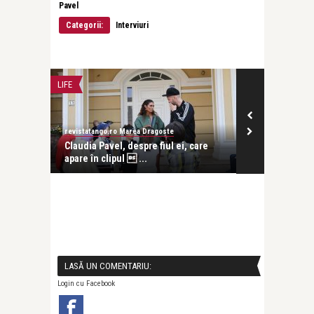
Pavel
Categorii:
Interviuri
LIFE
LIFE
revistatango.ro Marea Dragoste
Alice Năstase B
Claudia Pavel, despre fiul ei, care
Claudia Pavel
apare în clipul  ...
mintea mea nu
LASĂ UN COMENTARIU:
Login cu Facebook