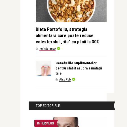
Dieta Portofoliu, strategia
alimentară care poate reduce
colesterolul „rău” cu până la 30%
de
revistatango
Beneficiile suplimentelor
pentru slăbit asupra sănătății
tale
de
Alex Pub
TOP EDITORIALE
INTERVIURI