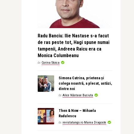
Radu Banciu: Ilie Nastase s-a facut
de ras peste tot, Hagi spune numai
tampenii, Andreea Raicu era ca
Monica Columbeanu
de
Corina Stoica
Simona Catrina, prietena și
colega noastră, a plecat, astăzi,
dintre noi
de
Alice Năstase Buciuta
Then & Now – Mihaela
Radulescu
de
revistatango.ro Marea Dragoste