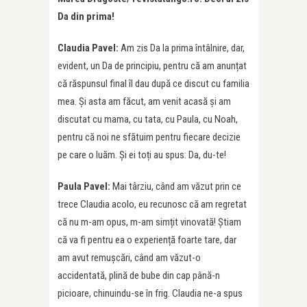
Da din prima!
Claudia Pavel:
Am zis Da la prima întâlnire, dar,
evident, un Da de principiu, pentru că am anunțat
că răspunsul final îl dau după ce discut cu familia
mea. Și asta am făcut, am venit acasă și am
discutat cu mama, cu tata, cu Paula, cu Noah,
pentru că noi ne sfătuim pentru fiecare decizie
pe care o luăm. Și ei toți au spus: Da, du-te!
Paula Pavel:
Mai târziu, când am văzut prin ce
trece Claudia acolo, eu recunosc că am regretat
că nu m-am opus, m-am simțit vinovată! Știam
că va fi pentru ea o experiență foarte tare, dar
am avut remușcări, când am văzut-o
accidentată, plină de bube din cap până-n
picioare, chinuindu-se în frig. Claudia ne-a spus