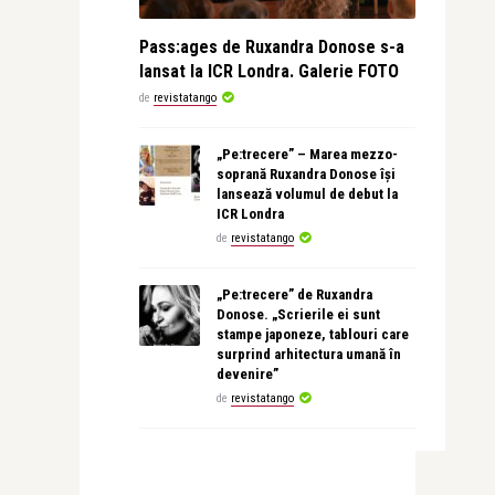
Pass:ages de Ruxandra Donose s-a
lansat la ICR Londra. Galerie FOTO
de
revistatango
„Pe:trecere” – Marea mezzo-
soprană Ruxandra Donose își
lansează volumul de debut la
ICR Londra
de
revistatango
„Pe:trecere” de Ruxandra
Donose. „Scrierile ei sunt
stampe japoneze, tablouri care
surprind arhitectura umană în
devenire”
de
revistatango