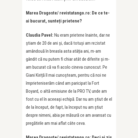
Marea Dragoste/ revistatango.ro: De ce te-
ai bucurat, sunteți prietene?
Claudia Pavel:
Nu eram prietene înainte, dar ne
știam de 20 de ani și, dacă totuși am rezistat
amândouă în breasla asta atâția ani, m-am
gândit că nu putem fi chiar atât de diferite și m-
am bucurat că va fi acolo cineva cunoscut. Pe
Giani Kiriță îl mai cunoșteam, pentru că noi ne
împrieteniserăm când am paricipat la Fort
Boyard, o altă emisiune de la PRO TV, unde am
fost cu el în aceeași echipă. Dar nu am știut de el
de la început, de fapt, la început nu am știut
despre nimeni, abia pe măsură ce am avansat cu
pregătirile am mai aflat câte ceva.
Marea Dragoste/ revistatango.ro: Deci ai zis