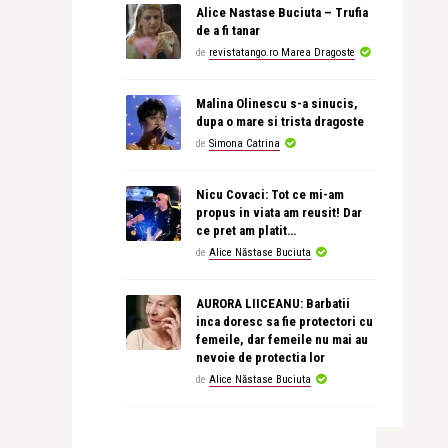
Alice Nastase Buciuta – Trufia
de a fi tanar
de
revistatango.ro Marea Dragoste
Malina Olinescu s-a sinucis,
dupa o mare si trista dragoste
de
Simona Catrina
Nicu Covaci: Tot ce mi-am
propus in viata am reusit! Dar
ce pret am platit…
de
Alice Năstase Buciuta
AURORA LIICEANU: Barbatii
inca doresc sa fie protectori cu
femeile, dar femeile nu mai au
nevoie de protectia lor
de
Alice Năstase Buciuta