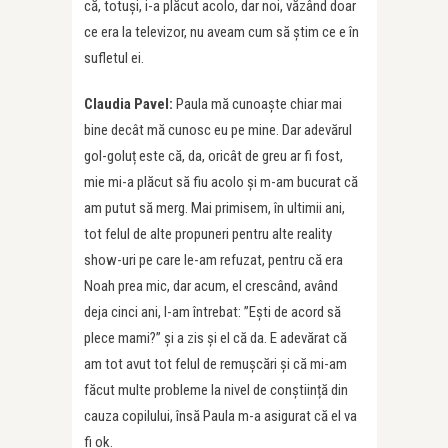
că, totuși, i-a plăcut acolo, dar noi, văzând doar
ce era la televizor, nu aveam cum să știm ce e în
sufletul ei.
Claudia Pavel:
Paula mă cunoaște chiar mai
bine decât mă cunosc eu pe mine. Dar adevărul
gol-goluț este că, da, oricât de greu ar fi fost,
mie mi-a plăcut să fiu acolo și m-am bucurat că
am putut să merg. Mai primisem, în ultimii ani,
tot felul de alte propuneri pentru alte reality
show-uri pe care le-am refuzat, pentru că era
Noah prea mic, dar acum, el crescând, având
deja cinci ani, l-am întrebat: ”Ești de acord să
plece mami?” și a zis și el că da. E adevărat că
am tot avut tot felul de remușcări și că mi-am
făcut multe probleme la nivel de conștiință din
cauza copilului, însă Paula m-a asigurat că el va
fi ok.