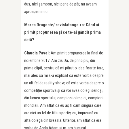
duș, nici șampon, nici perie de păr, nu aveam
aproape nimic.
Marea Dragoste/ revistatango.ro: Când ai
primit propunerea și ce te-ai gândit prima
dată?
Claudia Pavel:
Am primit propunerea la final de
noiembrie 2017. Am zis Da, de principiu, din
prima clipă, pentru că mi părut o idee foarte tare,
mai ales că mi s-a explicat că este vorba despre
un alt fel de reality show, că este vorba despre o
competiție sportivă și că voi avea colegi serioși,
din lumea sportului, campioni olimpici, campioni
mondiali. Am aflat că eu aș fi cam singura care
are nici un fel de titlu sportiv, eu, împreună cu
altă colegă din breaslă. Ulterior, am aflat că era
vorba de Anda Adam și m-am bucurat…