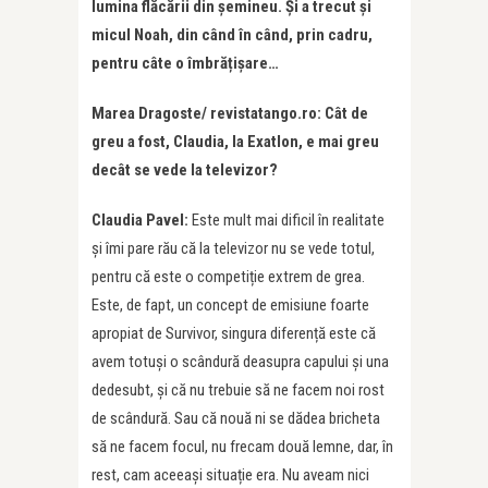
lumina flăcării din șemineu. Și a trecut și
micul Noah, din când în când, prin cadru,
pentru câte o îmbrățișare…
Marea Dragoste/ revistatango.ro: Cât de
greu a fost, Claudia, la Exatlon, e mai greu
decât se vede la televizor?
Claudia Pavel:
Este mult mai dificil în realitate
și îmi pare rău că la televizor nu se vede totul,
pentru că este o competiție extrem de grea.
Este, de fapt, un concept de emisiune foarte
apropiat de Survivor, singura diferență este că
avem totuși o scândură deasupra capului și una
dedesubt, și că nu trebuie să ne facem noi rost
de scândură. Sau că nouă ni se dădea bricheta
să ne facem focul, nu frecam două lemne, dar, în
rest, cam aceeași situație era. Nu aveam nici