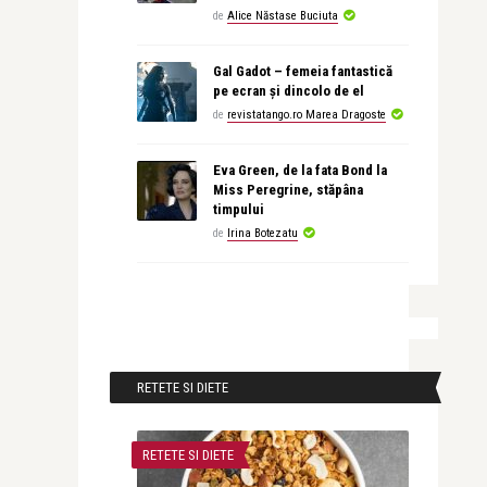
de
Alice Năstase Buciuta
Gal Gadot – femeia fantastică
pe ecran și dincolo de el
de
revistatango.ro Marea Dragoste
Eva Green, de la fata Bond la
Miss Peregrine, stăpâna
timpului
de
Irina Botezatu
RETETE SI DIETE
RETETE SI DIETE