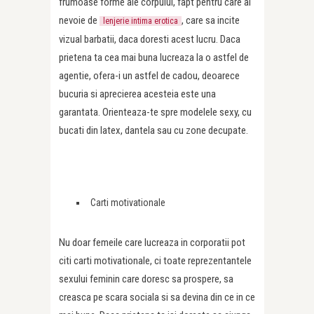
frumoase forme ale corpului, fapt pentru care ai
nevoie de
, care sa incite
lenjerie intima erotica
vizual barbatii, daca doresti acest lucru. Daca
prietena ta cea mai buna lucreaza la o astfel de
agentie, ofera-i un astfel de cadou, deoarece
bucuria si aprecierea acesteia este una
garantata. Orienteaza-te spre modelele sexy, cu
bucati din latex, dantela sau cu zone decupate.
Carti motivationale
Nu doar femeile care lucreaza in corporatii pot
citi carti motivationale, ci toate reprezentantele
sexului feminin care doresc sa prospere, sa
creasca pe scara sociala si sa devina din ce in ce