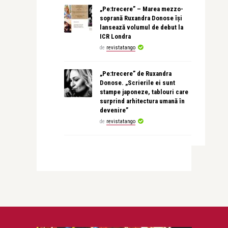
„Pe:trecere” – Marea mezzo-
soprană Ruxandra Donose își
lansează volumul de debut la
ICR Londra
de
revistatango
„Pe:trecere” de Ruxandra
Donose. „Scrierile ei sunt
stampe japoneze, tablouri care
surprind arhitectura umană în
devenire”
de
revistatango