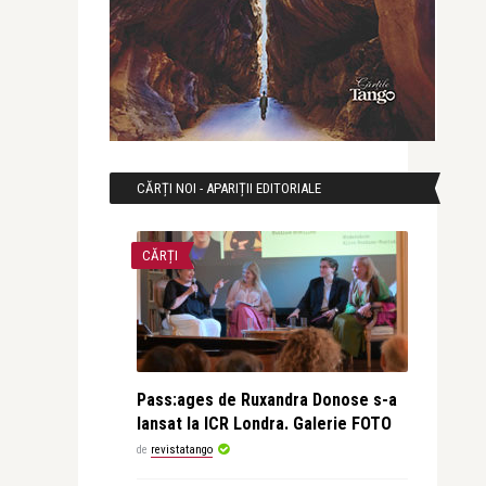
CĂRȚI NOI - APARIȚII EDITORIALE
CĂRȚI
Pass:ages de Ruxandra Donose s-a
lansat la ICR Londra. Galerie FOTO
de
revistatango