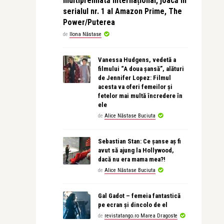
multipremiată internațional, joacă în
serialul nr. 1 al Amazon Prime, The
Power/Puterea
de
Ilona Năstase
Vanessa Hudgens, vedetă a
filmului “A doua șansă”, alături
de Jennifer Lopez: Filmul
acesta va oferi femeilor și
fetelor mai multă încredere în
ele
de
Alice Năstase Buciuta
Sebastian Stan: Ce șanse aș fi
avut să ajung la Hollywood,
dacă nu era mama mea?!
de
Alice Năstase Buciuta
Gal Gadot – femeia fantastică
pe ecran și dincolo de el
de
revistatango.ro Marea Dragoste