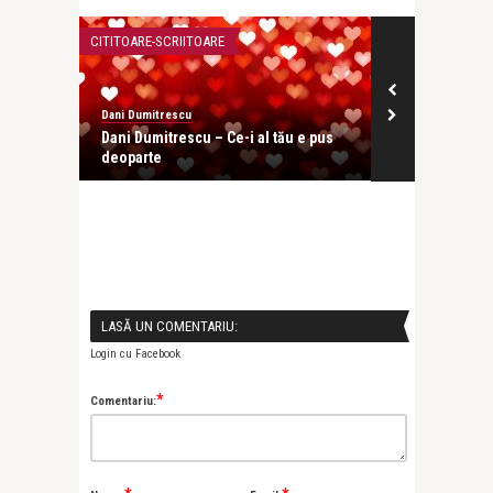
CITITOARE-SCRIITOARE
DOSAR
Dani Dumitrescu
Raluca Kisescu
Dani Dumitrescu – Ce-i al tău e pus
Ce se naste 
deoparte
LASĂ UN COMENTARIU:
Login cu Facebook
*
Comentariu: