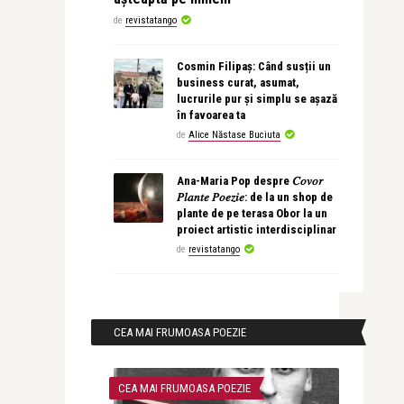
de
revistatango
Cosmin Filipaș: Când susții un
business curat, asumat,
lucrurile pur și simplu se așază
în favoarea ta
de
Alice Năstase Buciuta
Ana-Maria Pop despre 𝐶𝑜𝑣𝑜𝑟
𝑃𝑙𝑎𝑛𝑡𝑒 𝑃𝑜𝑒𝑧𝑖𝑒: de la un shop de
plante de pe terasa Obor la un
proiect artistic interdisciplinar
de
revistatango
CEA MAI FRUMOASA POEZIE
CEA MAI FRUMOASA POEZIE