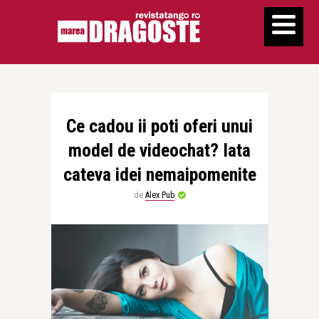
Ce cadou ii poti oferi unui
model de videochat? Iata
cateva idei nemaipomenite
de
Alex Pub