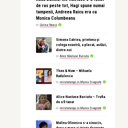
de ras peste tot, Hagi spune numai
tampenii, Andreea Raicu era ca
Monica Columbeanu
de
Corina Stoica
Simona Catrina, prietena și
colega noastră, a plecat, astăzi,
dintre noi
de
Alice Năstase Buciuta
Then & Now – Mihaela
Radulescu
de
revistatango.ro Marea Dragoste
Alice Nastase Buciuta – Trufia
de a fi tanar
de
revistatango.ro Marea Dragoste
Malina Olinescu s-a sinucis,
dupa o mare si trista dragoste