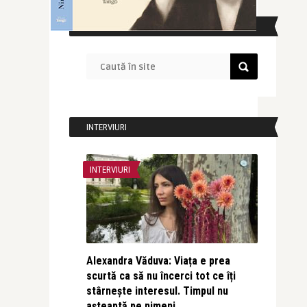
CAUTĂ ÎN SITE
INTERVIURI
INTERVIURI
Alexandra Văduva: Viața e prea
scurtă ca să nu încerci tot ce îți
stârnește interesul. Timpul nu
așteaptă pe nimeni