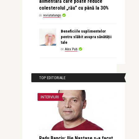
alimentară care poate reduce
colesterolul „rău” cu până la 30%
de
revistatango
Beneficiile suplimentelor
pentru slăbit asupra sănătății
tale
de
Alex Pub
TOP EDITORIALE
INTERVIURI
Radu Banciu: Ilie Nastase s-a facut