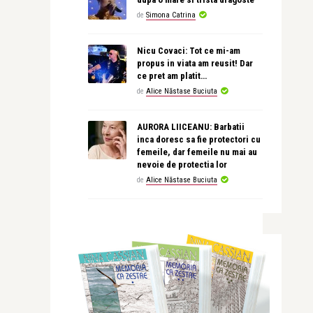
de
Simona Catrina
Nicu Covaci: Tot ce mi-am
propus in viata am reusit! Dar
ce pret am platit…
de
Alice Năstase Buciuta
AURORA LIICEANU: Barbatii
inca doresc sa fie protectori cu
femeile, dar femeile nu mai au
nevoie de protectia lor
de
Alice Năstase Buciuta