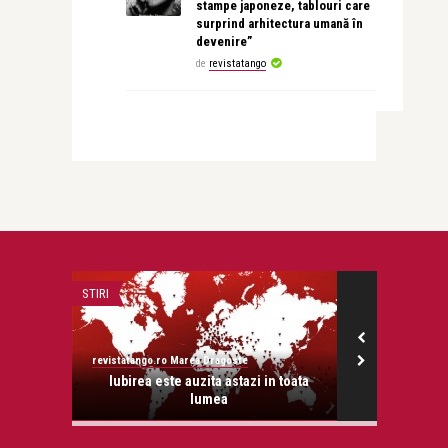
stampe japoneze, tablouri care
surprind arhitectura umană în
devenire”
de
revistatango
STIRI
TEATRU
revistatango.ro Marea Dragoste
revistatango
ina? Ai
Iubirea este auzita astazi in toata
Yuri Kordo
lumea
pentru