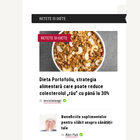
RETETE SI DIETE
RETETE SI DIETE
Dieta Portofoliu, strategia
alimentară care poate reduce
colesterolul „rău” cu până la 30%
de
revistatango
Beneficiile suplimentelor
pentru slăbit asupra sănătății
tale
de
Alex Pub