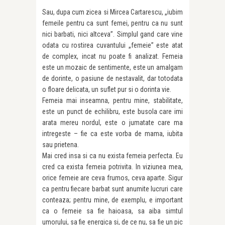
Sau, dupa cum zicea si Mircea Cartarescu, „iubim
femeile pentru ca sunt femei, pentru ca nu sunt
nici barbati, nici altceva”. Simplul gand care vine
odata cu rostirea cuvantului „femeie” este atat
de complex, incat nu poate fi analizat. Femeia
este un mozaic de sentimente, este un amalgam
de dorinte, o pasiune de nestavalit, dar totodata
o floare delicata, un suflet pur si o dorinta vie.
Femeia mai inseamna, pentru mine, stabilitate,
este un punct de echilibru, este busola care imi
arata mereu nordul, este o jumatate care ma
intregeste – fie ca este vorba de mama, iubita
sau prietena.
Mai cred insa si ca nu exista femeia perfecta. Eu
cred ca exista femeia potrivita. In viziunea mea,
orice femeie are ceva frumos, ceva aparte. Sigur
ca pentru fiecare barbat sunt anumite lucruri care
conteaza; pentru mine, de exemplu, e important
ca o femeie sa fie haioasa, sa aiba simtul
umorului, sa fie energica si, de ce nu, sa fie un pic