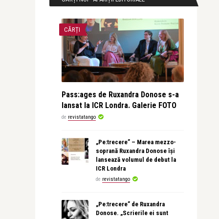
CĂRȚI
Pass:ages de Ruxandra Donose s-a
lansat la ICR Londra. Galerie FOTO
de
revistatango
„Pe:trecere” – Marea mezzo-
soprană Ruxandra Donose își
lansează volumul de debut la
ICR Londra
de
revistatango
„Pe:trecere” de Ruxandra
Donose. „Scrierile ei sunt