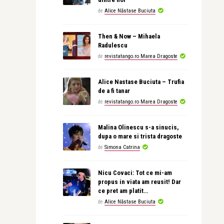
de
Alice Năstase Buciuta
Then & Now – Mihaela
Radulescu
de
revistatango.ro Marea Dragoste
Alice Nastase Buciuta – Trufia
de a fi tanar
de
revistatango.ro Marea Dragoste
Malina Olinescu s-a sinucis,
dupa o mare si trista dragoste
de
Simona Catrina
Nicu Covaci: Tot ce mi-am
propus in viata am reusit! Dar
ce pret am platit…
de
Alice Năstase Buciuta