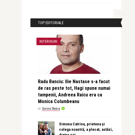
TOP EDITORIALE
INTERVIURI
Radu Banciu: Ilie Nastase s-a facut
de ras peste tot, Hagi spune numai
tampenii, Andreea Raicu era ca
Monica Columbeanu
de
Corina Stoica
Simona Catrina, prietena și
colega noastră, a plecat, astăzi,
dintre noi