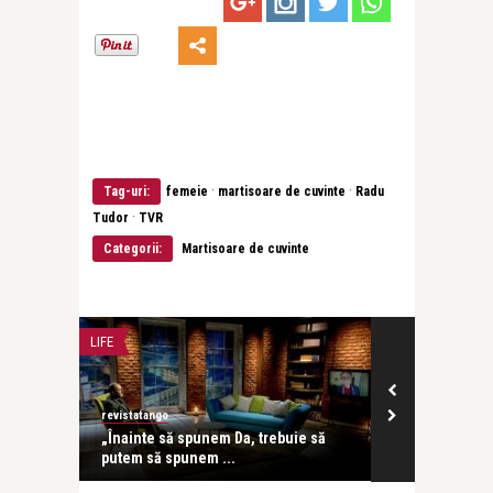
·
·
Tag-uri:
femeie
martisoare de cuvinte
Radu
·
Tudor
TVR
Categorii:
Martisoare de cuvinte
LIFE
LIFE
revistatango
revistatango
ine,
„Înainte să spunem Da, trebuie să
Ca în fiecare
putem să spunem ...
Nou de la Vien