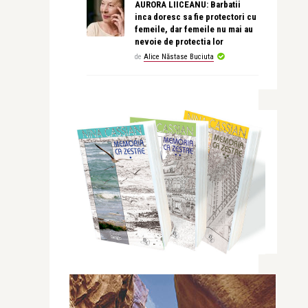
AURORA LIICEANU: Barbatii
inca doresc sa fie protectori cu
femeile, dar femeile nu mai au
nevoie de protectia lor
de
Alice Năstase Buciuta