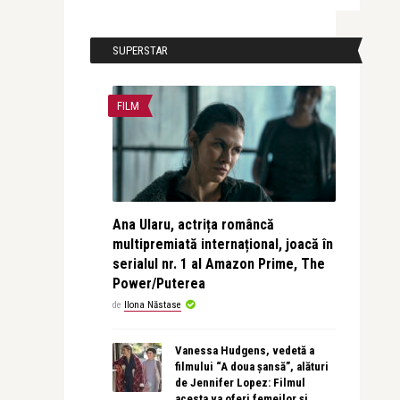
SUPERSTAR
FILM
Ana Ularu, actrița româncă
multipremiată internațional, joacă în
serialul nr. 1 al Amazon Prime, The
Power/Puterea
de
Ilona Năstase
Vanessa Hudgens, vedetă a
filmului “A doua șansă”, alături
de Jennifer Lopez: Filmul
acesta va oferi femeilor și