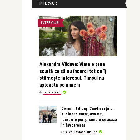
INTERVIURI
INTERVIURI
Alexandra Văduva: Viața e prea
scurtă ca să nu încerci tot ce îți
stârnește interesul. Timpul nu
așteaptă pe nimeni
de
revistatango
Cosmin Filipaș: Când susții un
business curat, asumat,
lucrurile pur și simplu se așază
în favoarea ta
de
Alice Năstase Buciuta