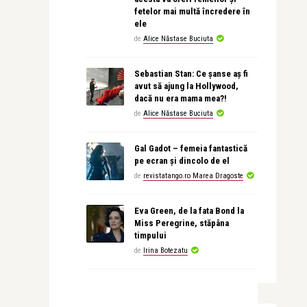
fetelor mai multă încredere în
ele
de
Alice Năstase Buciuta
Sebastian Stan: Ce șanse aș fi
avut să ajung la Hollywood,
dacă nu era mama mea?!
de
Alice Năstase Buciuta
Gal Gadot – femeia fantastică
pe ecran și dincolo de el
de
revistatango.ro Marea Dragoste
Eva Green, de la fata Bond la
Miss Peregrine, stăpâna
timpului
de
Irina Botezatu