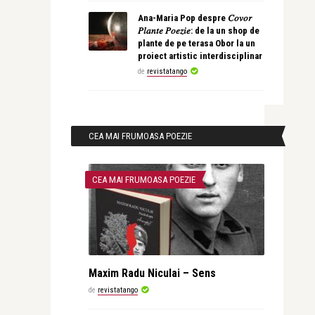
Ana-Maria Pop despre 𝐶𝑜𝑣𝑜𝑟
𝑃𝑙𝑎𝑛𝑡𝑒 𝑃𝑜𝑒𝑧𝑖𝑒: de la un shop de
plante de pe terasa Obor la un
proiect artistic interdisciplinar
de
revistatango
CEA MAI FRUMOASA POEZIE
CEA MAI FRUMOASA POEZIE
Maxim Radu Niculai – Sens
de
revistatango