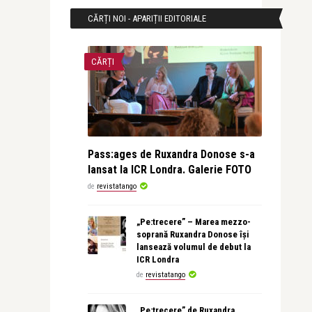
CĂRȚI NOI - APARIȚII EDITORIALE
CĂRȚI
Pass:ages de Ruxandra Donose s-a
lansat la ICR Londra. Galerie FOTO
de
revistatango
„Pe:trecere” – Marea mezzo-
soprană Ruxandra Donose își
lansează volumul de debut la
ICR Londra
de
revistatango
„Pe:trecere” de Ruxandra