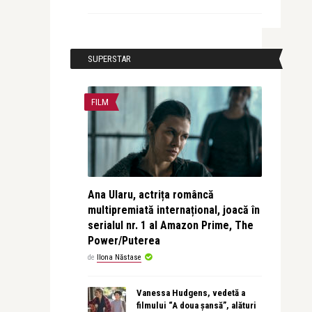
SUPERSTAR
FILM
Ana Ularu, actrița româncă
multipremiată internațional, joacă în
serialul nr. 1 al Amazon Prime, The
Power/Puterea
de
Ilona Năstase
Vanessa Hudgens, vedetă a
filmului “A doua șansă”, alături