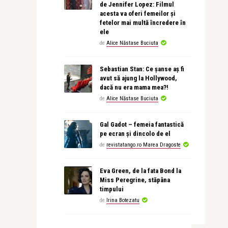
de Jennifer Lopez: Filmul
acesta va oferi femeilor și
fetelor mai multă încredere în
ele
de
Alice Năstase Buciuta
Sebastian Stan: Ce șanse aș fi
avut să ajung la Hollywood,
dacă nu era mama mea?!
de
Alice Năstase Buciuta
Gal Gadot – femeia fantastică
pe ecran și dincolo de el
de
revistatango.ro Marea Dragoste
Eva Green, de la fata Bond la
Miss Peregrine, stăpâna
timpului
de
Irina Botezatu