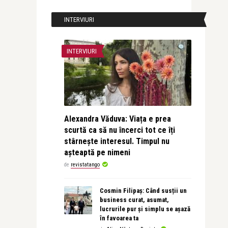
INTERVIURI
INTERVIURI
Alexandra Văduva: Viața e prea
scurtă ca să nu încerci tot ce îți
stârnește interesul. Timpul nu
așteaptă pe nimeni
de
revistatango
Cosmin Filipaș: Când susții un
business curat, asumat,
lucrurile pur și simplu se așază
în favoarea ta