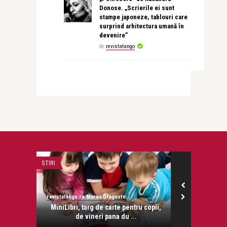
Donose. „Scrierile ei sunt
stampe japoneze, tablouri care
surprind arhitectura umană în
devenire”
de
revistatango
STIRI
DAMEN TANGO
revistatango.ro Marea Dragoste
revistatango.ro
onose.
MiniLibri, targ de carte pentru copii,
Mihaela T
de vineri pana du ...
Camino