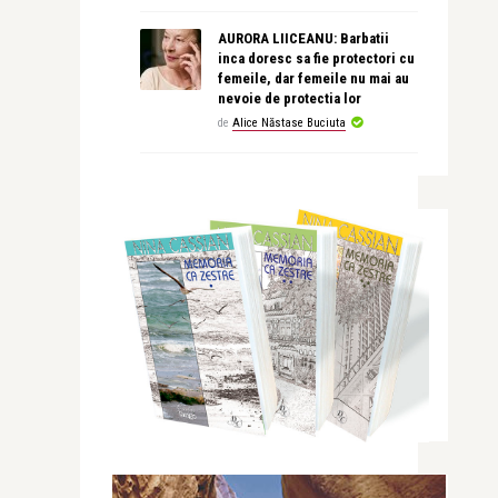
AURORA LIICEANU: Barbatii
inca doresc sa fie protectori cu
femeile, dar femeile nu mai au
nevoie de protectia lor
de
Alice Năstase Buciuta