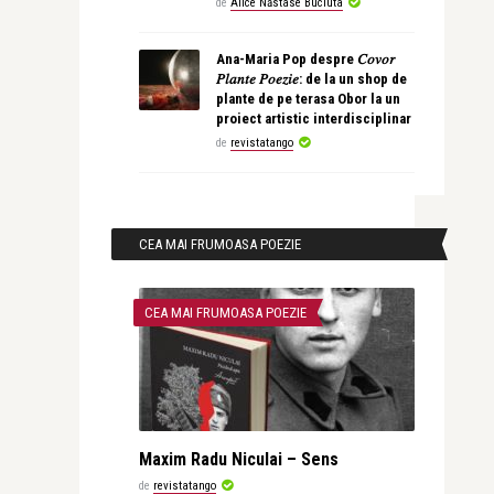
de
Alice Năstase Buciuta
Ana-Maria Pop despre 𝐶𝑜𝑣𝑜𝑟
𝑃𝑙𝑎𝑛𝑡𝑒 𝑃𝑜𝑒𝑧𝑖𝑒: de la un shop de
plante de pe terasa Obor la un
proiect artistic interdisciplinar
de
revistatango
CEA MAI FRUMOASA POEZIE
CEA MAI FRUMOASA POEZIE
Maxim Radu Niculai – Sens
de
revistatango