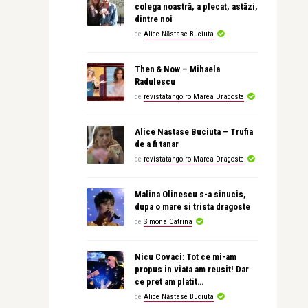
colega noastră, a plecat, astăzi,
dintre noi
de
Alice Năstase Buciuta
Then & Now – Mihaela
Radulescu
de
revistatango.ro Marea Dragoste
Alice Nastase Buciuta – Trufia
de a fi tanar
de
revistatango.ro Marea Dragoste
Malina Olinescu s-a sinucis,
dupa o mare si trista dragoste
de
Simona Catrina
Nicu Covaci: Tot ce mi-am
propus in viata am reusit! Dar
ce pret am platit…
de
Alice Năstase Buciuta