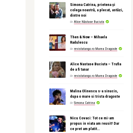
Simona Catrina, prietena și
colega noastră, a plecat, astăzi,
dintre noi
de
Alice Năstase Buciuta
Then & Now – Mihaela
Radulescu
de
revistatango.ro Marea Dragoste
Alice Nastase Buciuta – Trufia
de a fi tanar
de
revistatango.ro Marea Dragoste
Malina Olinescu s-a sinucis,
dupa o mare si trista dragoste
de
Simona Catrina
Nicu Covaci: Tot ce mi-am
propus in viata am reusit! Dar
ce pret am platit…