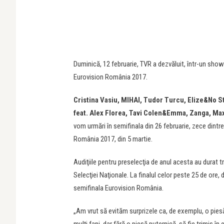
Duminică, 12 februarie, TVR a dezvăluit, într-un show
Eurovision România 2017.
Cristina Vasiu, MIHAI, Tudor Turcu, Elize&No St
feat. Alex Florea, Tavi Colen&Emma, Zanga, Ma
vom urmări în semifinala din 26 februarie, zece dintr
România 2017, din 5 martie.
Audiţiile pentru preselecţia de anul acesta au durat tr
Selecţiei Naţionale. La finalul celor peste 25 de ore, di
semifinala Eurovision România.
„Am vrut să evităm surprizele ca, de exemplu, o pies