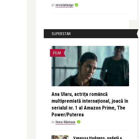
de
revistatango
SUPERSTAR
FILM
Ana Ularu, actrița româncă
multipremiată internațional, joacă în
serialul nr. 1 al Amazon Prime, The
Power/Puterea
de
Ilona Năstase
Vanessa Hudgens, vedetă a