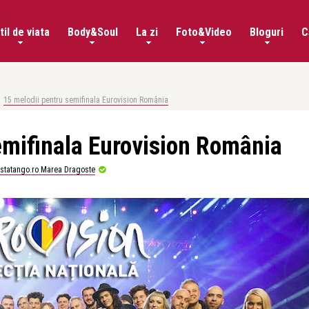
til de viata
Body&Soul
La zi
Foto&Video
Bloguri
C
15 melodii pentru semifinala Eurovision România
emifinala Eurovision România
istatango.ro Marea Dragoste