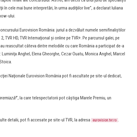
 etapele finale ale concursului. Astfel, am decis ca unui juriu de specialişti
 în cele mai bune interpretări, în urma audiţiilor live”, a declarat Iuliana
how-ului.
concursului Eurovision România: juriul a dezvăluit numele semifinaliştilor
 2, TVR HD, TVR Internaţional şi online pe TVR+. Pe parcursul galei, pe
i au reascultat câteva dintre melodiile cu care România a participat de-a
ilor: Luminiţa Anghel, Elena Gheorghe, Cezar Ouatu, Monica Anghel, Marcel
Stoica.
cţiei Naţionale Eurovision România pot fi ascultate pe site-ul dedicat,
premiază!
”, la care telespectatorii pot câştiga Marele Premiu, un
lte detalii, pot fi accesate pe site-ul TVR, la adresa
.
eurovision.tvr.ro