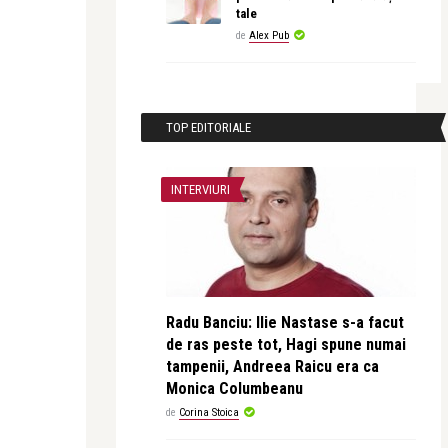
tale
de
Alex Pub
TOP EDITORIALE
INTERVIURI
Radu Banciu: Ilie Nastase s-a facut
de ras peste tot, Hagi spune numai
tampenii, Andreea Raicu era ca
Monica Columbeanu
de
Corina Stoica