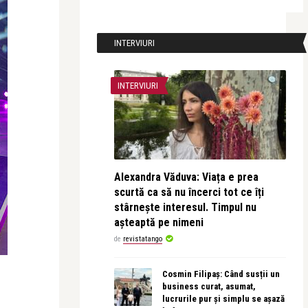
INTERVIURI
INTERVIURI
Alexandra Văduva: Viața e prea
scurtă ca să nu încerci tot ce îți
stârnește interesul. Timpul nu
așteaptă pe nimeni
de
revistatango
Cosmin Filipaș: Când susții un
business curat, asumat,
lucrurile pur și simplu se așază