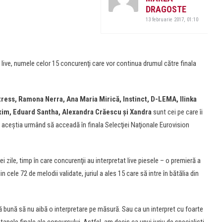
DRAGOSTE
13 februarie 2017, 01:10
 live, numele celor 15 concurenţi care vor continua drumul către finala
ress, Ramona Nerra, Ana Maria Mirică, Instinct, D-LEMA, Ilinka
xim, Eduard Santha, Alexandra Crăescu şi Xandra
sunt cei pe care îi
e aceştia urmând să acceadă în finala Selecţiei Naţionale Eurovision
ei zile, timp în care concurenţii au interpretat live piesele – o premieră a
n cele 72 de melodii validate, juriul a ales 15 care să intre în bătălia din
ă bună să nu aibă o interpretare pe măsură. Sau ca un interpret cu foarte