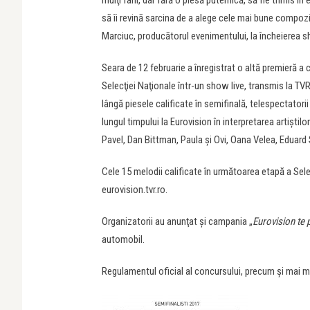
mulţi fani, dar fără o piesă puternică, să fie trimis în
să îi revină sarcina de a alege cele mai bune compoziţii
Marciuc, producătorul evenimentului, la încheierea s
Seara de 12 februarie a înregistrat o altă premieră a 
Selecţiei Naţionale într-un show live, transmis la TVR
lângă piesele calificate în semifinală, telespectatori
lungul timpului la Eurovision în interpretarea artişt
Pavel, Dan Bittman, Paula şi Ovi, Oana Velea, Eduard 
Cele 15 melodii calificate în următoarea etapă a Sele
eurovision.tvr.ro.
Organizatorii au anunţat şi campania „
Eurovision te 
automobil.
Regulamentul oficial al concursului, precum şi mai mu