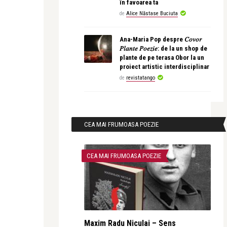
în favoarea ta
de
Alice Năstase Buciuta
Ana-Maria Pop despre 𝐶𝑜𝑣𝑜𝑟
𝑃𝑙𝑎𝑛𝑡𝑒 𝑃𝑜𝑒𝑧𝑖𝑒: de la un shop de
plante de pe terasa Obor la un
proiect artistic interdisciplinar
de
revistatango
CEA MAI FRUMOASA POEZIE
CEA MAI FRUMOASA POEZIE
Maxim Radu Niculai – Sens