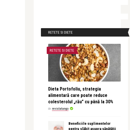
RETETE SI DIETE
RETETE SI DIETE
Dieta Portofoliu, strategia
alimentară care poate reduce
colesterolul „rău” cu până la 30%
de
revistatango
Beneficiile suplimentelor
pentru slăbit asupra sănătății