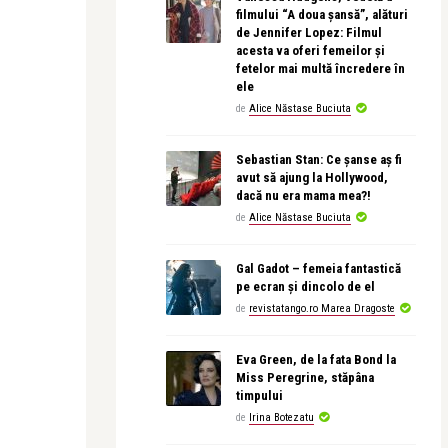
filmului “A doua șansă”, alături
de Jennifer Lopez: Filmul
acesta va oferi femeilor și
fetelor mai multă încredere în
ele
de
Alice Năstase Buciuta
Sebastian Stan: Ce șanse aș fi
avut să ajung la Hollywood,
dacă nu era mama mea?!
de
Alice Năstase Buciuta
Gal Gadot – femeia fantastică
pe ecran și dincolo de el
de
revistatango.ro Marea Dragoste
Eva Green, de la fata Bond la
Miss Peregrine, stăpâna
timpului
de
Irina Botezatu