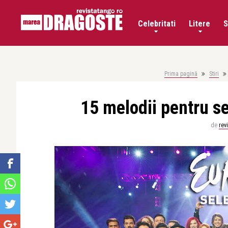
Celebritati
Litere
S
Prima pagină
Stiri
15 melodii pentru s
de
rev