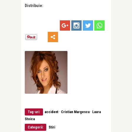
Distribuie:
·
·
Tag-uri:
accident
Cristian Margescu
Laura
Stoica
Categorii:
Stiri