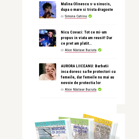
Malina Olinescu s-a sinucis,
dupa o mare si trista dragoste
de
Simona Catrina
Nicu Covaci: Tot ce mi-am
propus in viata am reusit! Dar
ce pret am platit…
de
Alice Năstase Buciuta
AURORA LIICEANU: Barbatii
inca doresc sa fie protectori cu
femeile, dar femeile nu mai au
nevoie de protectia lor
de
Alice Năstase Buciuta