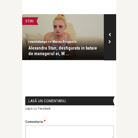
STIRI
STIRI
revistatango.ro Marea Dragoste
revistatango.ro
i”
Alexandra Stan, desfigurata in bataie
Membrii trupe
de managerul ei, M ...
implicati intr
LASĂ UN COMENTARIU:
Login cu Facebook
*
Comentariu: