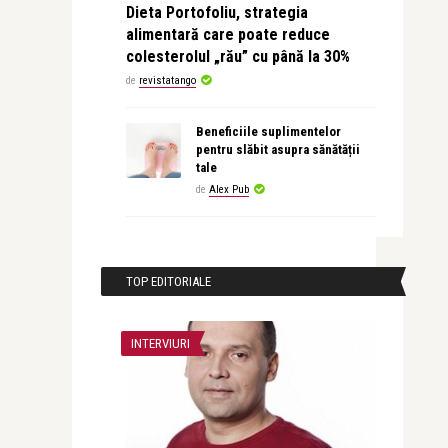
Dieta Portofoliu, strategia
alimentară care poate reduce
colesterolul „rău” cu până la 30%
de
revistatango
Beneficiile suplimentelor
pentru slăbit asupra sănătății
tale
de
Alex Pub
TOP EDITORIALE
INTERVIURI