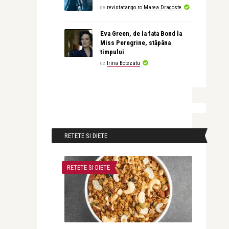
de
revistatango.ro Marea Dragoste
Eva Green, de la fata Bond la
Miss Peregrine, stăpâna
timpului
de
Irina Botezatu
RETETE SI DIETE
RETETE SI DIETE