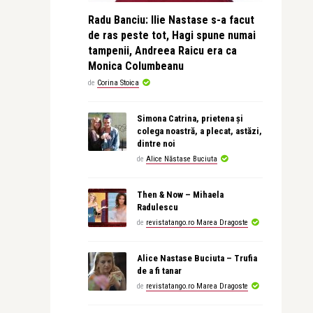
Radu Banciu: Ilie Nastase s-a facut
de ras peste tot, Hagi spune numai
tampenii, Andreea Raicu era ca
Monica Columbeanu
de
Corina Stoica
Simona Catrina, prietena și
colega noastră, a plecat, astăzi,
dintre noi
de
Alice Năstase Buciuta
Then & Now – Mihaela
Radulescu
de
revistatango.ro Marea Dragoste
Alice Nastase Buciuta – Trufia
de a fi tanar
de
revistatango.ro Marea Dragoste