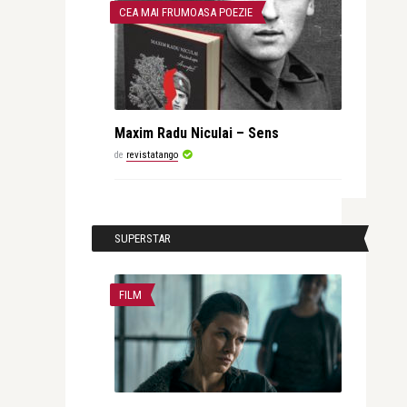
CEA MAI FRUMOASA POEZIE
Maxim Radu Niculai – Sens
de
revistatango
SUPERSTAR
FILM