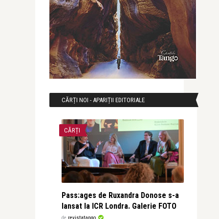
CĂRȚI NOI - APARIȚII EDITORIALE
CĂRȚI
Pass:ages de Ruxandra Donose s-a
lansat la ICR Londra. Galerie FOTO
de
revistatango