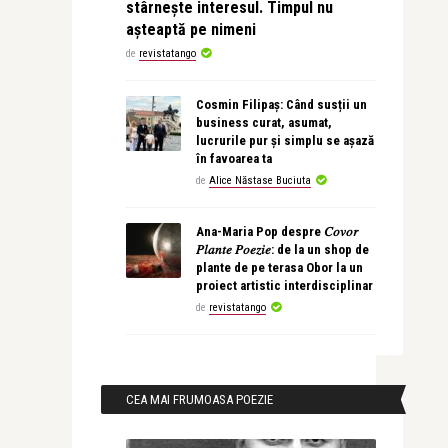
stârnește interesul. Timpul nu
așteaptă pe nimeni
de
revistatango
Cosmin Filipaș: Când susții un
business curat, asumat,
lucrurile pur și simplu se așază
în favoarea ta
de
Alice Năstase Buciuta
Ana-Maria Pop despre 𝐶𝑜𝑣𝑜𝑟
𝑃𝑙𝑎𝑛𝑡𝑒 𝑃𝑜𝑒𝑧𝑖𝑒: de la un shop de
plante de pe terasa Obor la un
proiect artistic interdisciplinar
de
revistatango
CEA MAI FRUMOASA POEZIE