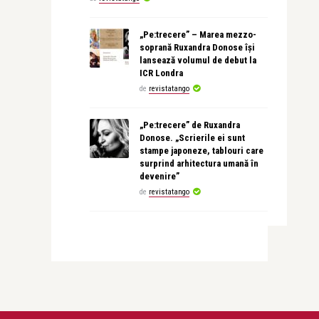
„Pe:trecere” – Marea mezzo-
soprană Ruxandra Donose își
lansează volumul de debut la
ICR Londra
de
revistatango
„Pe:trecere” de Ruxandra
Donose. „Scrierile ei sunt
stampe japoneze, tablouri care
surprind arhitectura umană în
devenire”
de
revistatango