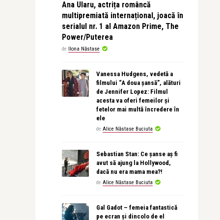
Ana Ularu, actrița româncă
multipremiată internațional, joacă în
serialul nr. 1 al Amazon Prime, The
Power/Puterea
de
Ilona Năstase
Vanessa Hudgens, vedetă a
filmului “A doua șansă”, alături
de Jennifer Lopez: Filmul
acesta va oferi femeilor și
fetelor mai multă încredere în
ele
de
Alice Năstase Buciuta
Sebastian Stan: Ce șanse aș fi
avut să ajung la Hollywood,
dacă nu era mama mea?!
de
Alice Năstase Buciuta
Gal Gadot – femeia fantastică
pe ecran și dincolo de el