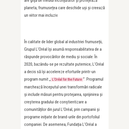
are grijă de mediul înconjurător și protejează
planeta, frumusețea care deschide uși și creează
un viitor mai incluziv.
În calitate de lider global al industriei frumuseții,
Grupul L’Oréal își asumă responsabilitatea de a
răspunde provocărilor de mediu și sociale. În
2020, bazându-se pe rezultate puternice, L’Oréal
a decis să își accelereze eforturile printr-un
program numit „
”. Programul
L’Oréal for the Future
marchează începutul unei transformări radicale
și include măsuri pentru protejarea, sprijinirea și
creșterea gradului de conștientizare a
comunităților din jurul L’Oréal, prin campanii și
programe inițiate de brand-urile din portofoliul
companiei. De asemenea, Fundația L’Oréal a