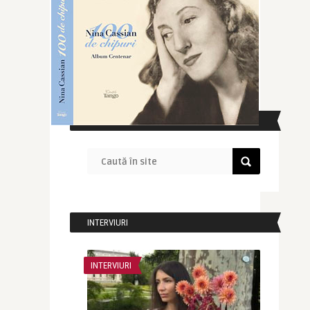
CAUTĂ ÎN SITE
INTERVIURI
INTERVIURI