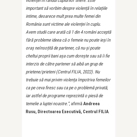
violenței în rândul cuplurilor tinere. Este
important să vorbim despre violență în relațiile
intime, deoarece mult prea multe femei din
România sunt victime ale violenței în cuplu.
Avem studii care arată că 1 din 4 români acceptă
fără probleme ideea că o femeie nu poate ieși în
oraș neînsoțită de partener, că nu-și poate
cheltui proprii bani așa cum dorește sau să îi fie
interzis de către partener să aibă un grup de
prietene/prieteni (Centrul FILIA, 2022). Nu
trebuie să mai privim violența împotriva femeilor
ca pe ceva firesc sau ca pe o problemă privată,
iar astfel de programe reprezintă o piesă de
temelie a luptei noastre.”,
afirmă
Andreea
Rusu, Directoarea Executivă, Centrul FILIA
.