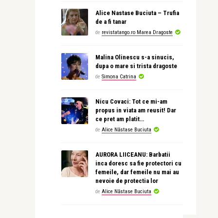
Alice Nastase Buciuta – Trufia
de a fi tanar
de
revistatango.ro Marea Dragoste
Malina Olinescu s-a sinucis,
dupa o mare si trista dragoste
de
Simona Catrina
Nicu Covaci: Tot ce mi-am
propus in viata am reusit! Dar
ce pret am platit…
de
Alice Năstase Buciuta
AURORA LIICEANU: Barbatii
inca doresc sa fie protectori cu
femeile, dar femeile nu mai au
nevoie de protectia lor
de
Alice Năstase Buciuta