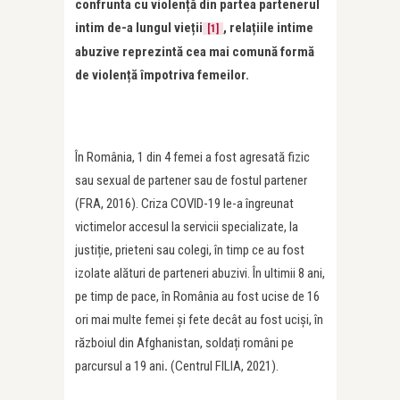
confrunta cu violență din partea partenerul
intim de-a lungul vieții
, relațiile intime
[1]
abuzive reprezintă cea mai comună formă
de violență împotriva femeilor.
În România, 1 din 4 femei a fost agresată fizic
sau sexual de partener sau de fostul partener
(FRA, 2016). Criza COVID-19 le-a îngreunat
victimelor accesul la servicii specializate, la
justiție, prieteni sau colegi, în timp ce au fost
izolate alături de parteneri abuzivi. În ultimii 8 ani,
pe timp de pace, în România au fost ucise de 16
ori mai multe femei și fete decât au fost uciși, în
războiul din Afghanistan, soldați români pe
parcursul a 19 ani
.
(Centrul FILIA, 2021).