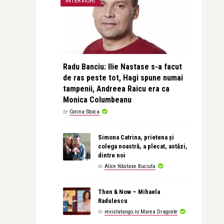
INTERVIURI
Radu Banciu: Ilie Nastase s-a facut
de ras peste tot, Hagi spune numai
tampenii, Andreea Raicu era ca
Monica Columbeanu
de
Corina Stoica
Simona Catrina, prietena și
colega noastră, a plecat, astăzi,
dintre noi
de
Alice Năstase Buciuta
Then & Now – Mihaela
Radulescu
de
revistatango.ro Marea Dragoste