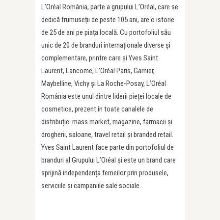
L’Oréal România, parte a grupului L’Oréal, care se
dedică frumuseții de peste 105 ani, are o istorie
de 25 de ani pe piața locală. Cu portofoliul său
unic de 20 de branduri internaționale diverse și
complementare, printre care și Yves Saint
Laurent, Lancome, L’Oréal Paris, Garnier,
Maybelline, Vichy și La Roche-Posay, L’Oréal
România este unul dintre liderii pieței locale de
cosmetice, prezent în toate canalele de
distribuție: mass market, magazine, farmacii și
drogherii, saloane, travel retail și branded retail.
Yves Saint Laurent face parte din portofoliul de
branduri al Grupului L’Oréal și este un brand care
sprijină independența femeilor prin produsele,
serviciile și campaniile sale sociale.