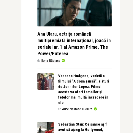
Ana Ularu, actrița româncă
multipremiată internațional, joacă în
serialul nr. 1 al Amazon Prime, The
Power/Puterea
de
Ilona Năstase
Vanessa Hudgens, vedetă a
filmului “A doua șansă”, alături
de Jennifer Lopez: Filmul
acesta va oferi femeilor și
fetelor mai multă încredere în
ele
de
Alice Năstase Buciuta
Sebastian Stan: Ce șanse aș fi
avut să ajung la Hollywood,