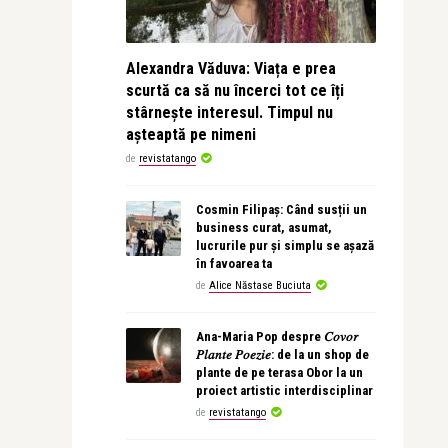
Alexandra Văduva: Viața e prea
scurtă ca să nu încerci tot ce îți
stârnește interesul. Timpul nu
așteaptă pe nimeni
de
revistatango
Cosmin Filipaș: Când susții un
business curat, asumat,
lucrurile pur și simplu se așază
în favoarea ta
de
Alice Năstase Buciuta
Ana-Maria Pop despre 𝐶𝑜𝑣𝑜𝑟
𝑃𝑙𝑎𝑛𝑡𝑒 𝑃𝑜𝑒𝑧𝑖𝑒: de la un shop de
plante de pe terasa Obor la un
proiect artistic interdisciplinar
de
revistatango