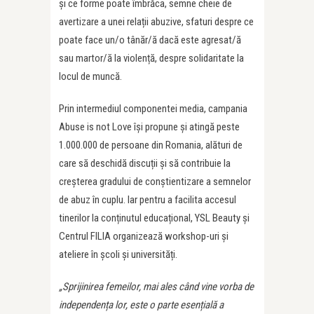
și ce forme poate îmbrăca, semne cheie de
avertizare a unei relații abuzive, sfaturi despre ce
poate face un/o tânăr/ă dacă este agresat/ă
sau martor/ă la violență, despre solidaritate la
locul de muncă.
Prin intermediul componentei media, campania
Abuse is not Love își propune și atingă peste
1.000.000 de persoane din Romania, alături de
care să deschidă discuții și să contribuie la
creșterea gradului de conștientizare a semnelor
de abuz în cuplu. Iar pentru a facilita accesul
tinerilor la conținutul educațional, YSL Beauty și
Centrul FILIA organizează workshop-uri și
ateliere în școli și universități.
„Sprijinirea femeilor, mai ales când vine vorba de
independența lor, este o parte esențială a