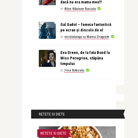
dacă nu era mama mea?!
de
Alice Năstase Buciuta
Gal Gadot – femeia fantastică
pe ecran și dincolo de el
de
revistatango.ro Marea Dragoste
Eva Green, de la fata Bond la
Miss Peregrine, stăpâna
timpului
de
Irina Botezatu
RETETE SI DIETE
RETETE SI DIETE