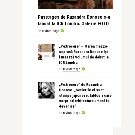
Pass:ages de Ruxandra Donose s-a
lansat la ICR Londra. Galerie FOTO
de
revistatango
„Pe:trecere” – Marea mezzo-
soprană Ruxandra Donose își
lansează volumul de debut la
ICR Londra
de
revistatango
„Pe:trecere” de Ruxandra
Donose. „Scrierile ei sunt
stampe japoneze, tablouri care
surprind arhitectura umană în
devenire”
de
revistatango