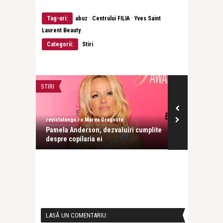
·
·
Tag-uri:
abuz
Centrului FILIA
Yves Saint
Laurent Beauty
Categorii:
Stiri
REPORTAJ
INTERVIURI
revistatango.ro Marea Dragoste
Alice Năstase B
cumplite
Inocenta furata
Loredana Lati
dureros lucru 
LASĂ UN COMENTARIU: